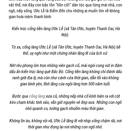
vật thể, nơi đây còn bảo tồn "hồn cốt" dân tộc qua từng mái nhà, con
ngõ, nếp sống. Ước Lễ là điểm đến cho những ai muốn tìm về không
gian hoài niệm thanh bình.
Kiến trúc cổng tiền làng Ước Lễ (xã Tân Ước, huyện Thanh Oai, Hà
Nội).
Từ xa, cổng làng Ước Lễ (xã Tân Ước, huyện Thanh Oai, Hà Nội) bề
thế, uy nghi như một chứng nhân lặng lẽ của lịch sử.
Nét rêu phong ôm trọn những viên gạch cổ, mái ngói cong vút in đậm
dấu ấn kiến trúc làng quê Bắc Bộ. Cổng tiền làng không chỉ đánh dấu
ranh giới địa lý, mà còn như cánh cửa thời gian, dẫn lối vào không
gian bình yên, tĩnh lặng của ngôi làng hơn 500 năm tuổi.
Bước qua
cổng làng
xưa cũ, những nếp nhà cổ kính hiện ra với cột
kèo chạm khắc tinh xảo, vẫn giữ nguyên vẻ đẹp xưa. Những con ngõ
nhỏ quanh co, tường gạch nhuốm màu thời gian..
Không ồn ào, không vội vã, Ước Lễ lặng lẽ với nhịp sống chậm rãi, nơi
thời gian
như đọng lại nơi những con ngõ nhỏ.