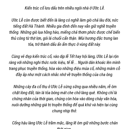
Kiến trúc cổ lưu dấu trên nhiều ngôi nhà ở Ước Lễ.
Ước Lễ còn được biết đến là làng có nghề làm giò chả lâu đời, nức
tiếng đất Hà Thành. Nhiều gia đình đến nay vẫn giữ nghề truyền
thống. Những giò lụa hồng hào, miếng chả thơm phức được chế biến
thủ công từ thịt lợn, gói lá chuối cẩn thận. Mùi hương đặc trưng lan
tỏa, trở thành dấu ấn ẩm thực ở vùng đất này.
Cùng vẻ đẹp kiến trúc cổ, vào dịp lễ Tết hay hội làng, Ước Lễ lại rộn
ràng với những nghi thức rước kiệu, tế lễ... Người dân khoác lên mình
trang phục truyền thống, hòa vào những điệu múa cổ, những mâm cỗ
đầy ắp như một cách nhắc nhớ về truyền thống của cha ông.
Những cây đa cổ thụ ở Ước Lễ sừng sững qua nhiều năm, rễ ôm
chặt lòng đất, tán lá tỏa bóng mát che chở làng quê. Không chỉ là
chứng nhân của thời gian, chúng còn hòa vào dòng chảy văn hóa,
nuôi dưỡng những giá trị truyền thống để quá khứ và hiện tại cùng
chung nhịp thở.
Cổng hậu làng Ước Lễ trầm mặc, lặng lẽ ôm giữ những bước chân