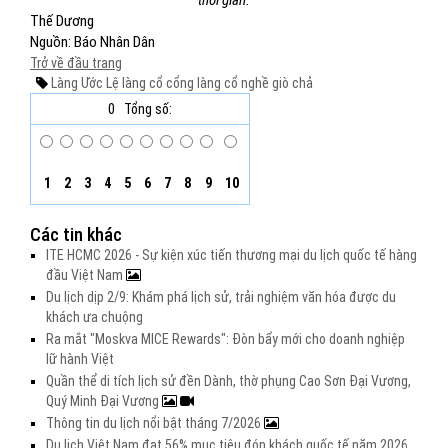
thời gian.
Thế Dương
Nguồn: Báo Nhân Dân
Trở về đầu trang
Làng Ước Lệ
làng cổ
cổng làng cổ
nghề giò chả
0
Tổng số:
1
2
3
4
5
6
7
8
9
10
Các tin khác
ITE HCMC 2026 - Sự kiện xúc tiến thương mại du lịch quốc tế hàng
đầu Việt Nam
Du lịch dịp 2/9: Khám phá lịch sử, trải nghiệm văn hóa được du
khách ưa chuộng
Ra mắt "Moskva MICE Rewards": Đòn bẩy mới cho doanh nghiệp
lữ hành Việt
Quần thể di tích lịch sử đền Dành, thờ phụng Cao Sơn Đại Vương,
Quý Minh Đại Vương
Thông tin du lịch nổi bật tháng 7/2026
Du lịch Việt Nam đạt 56% mục tiêu đón khách quốc tế năm 2026