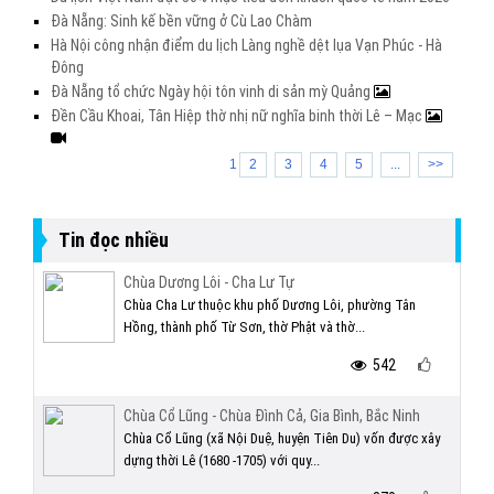
Đà Nẵng: Sinh kế bền vững ở Cù Lao Chàm
Hà Nội công nhận điểm du lịch Làng nghề dệt lụa Vạn Phúc - Hà
Đông
Đà Nẵng tổ chức Ngày hội tôn vinh di sản mỳ Quảng
Đền Cầu Khoai, Tân Hiệp thờ nhị nữ nghĩa binh thời Lê – Mạc
1
2
3
4
5
...
>>
Tin đọc nhiều
Chùa Dương Lôi - Cha Lư Tự
Chùa Cha Lư thuộc khu phố Dương Lôi, phường Tân
Hồng, thành phố Từ Sơn, thờ Phật và thờ...
542
Chùa Cổ Lũng - Chùa Đình Cả, Gia Bình, Bắc Ninh
Chùa Cổ Lũng (xã Nội Duệ, huyện Tiên Du) vốn được xây
dựng thời Lê (1680 -1705) với quy...