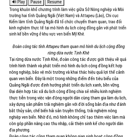
Trong khuôn khổ chương trình làm việc giữa Sở Nông nghiệp và Môi
trường hai tỉnh Quảng Ngãi (Việt Nam) và Attapeu (Lào), Chi cục
Kiểm lâm tỉnh Quảng Ngãi đã tổ chức chuyến tham quan, trao đổi
kinh nghiệm thực tế tại mô hình du lịch cộng đồng gắn với phát triển
sinh kế bền vững ở khu vực ven biển Mỹ Khê.
Đoàn công tác tỉnh Attapeu tham quan mô hình du lịch cộng đồng
rừng dừa nước Tịnh Khê
Tại rừng dừa nước Tịnh Khê, đoàn công tác được giới thiệu về quá
trình hình thành và phát triển mô hình du lịch cộng đồng kết hợp
nông nghiệp, bảo vệ môi trường và khai thác hiệu quả lợi thế cảnh
quan ven biển. Đây là một trong những điểm đến tiêu biểu của
Quảng Ngãi được định hướng phát triển du lịch xanh, bền vững.
Đại diện hợp tác xã du lịch cộng đồng chia sẻ nhiều kinh nghiệm
thực tiễn trong việc vận động người dân cùng tham gia làm du lịch,
xây dựng sản phẩm trải nghiệm gắn với đời sống bản địa như đánh
bắt thủy sản, chế biến hải sản truyền thống, trải nghiệm nông
nghiệp ven biển. Nhờ đó, mô hình không chỉ tạo thêm việc làm mà
còn góp phần nâng cao thu nhập, cải thiện sinh kế cho người dân
địa phương.
Đoàn công tác cũng tham quan không gian sinh hoạt cộng đồng,