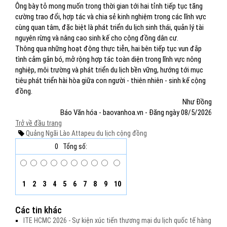
Ông bày tỏ mong muốn trong thời gian tới hai tỉnh tiếp tục tăng
cường trao đổi, hợp tác và chia sẻ kinh nghiệm trong các lĩnh vực
cùng quan tâm, đặc biệt là phát triển du lịch sinh thái, quản lý tài
nguyên rừng và nâng cao sinh kế cho cộng đồng dân cư.
Thông qua những hoạt động thực tiễn, hai bên tiếp tục vun đắp
tình cảm gắn bó, mở rộng hợp tác toàn diện trong lĩnh vực nông
nghiệp, môi trường và phát triển du lịch bền vững, hướng tới mục
tiêu phát triển hài hòa giữa con người - thiên nhiên - sinh kế cộng
đồng.
Như Đồng
Báo Văn hóa - baovanhoa.vn - Đăng ngày 08/5/2026
Trở về đầu trang
Quảng Ngãi
Lào
Attapeu
du lịch cộng đồng
0
Tổng số:
1
2
3
4
5
6
7
8
9
10
Các tin khác
ITE HCMC 2026 - Sự kiện xúc tiến thương mại du lịch quốc tế hàng