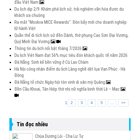
đầu Việt Nam
Du lịch dịp 2/9: Khám phá lịch sử, trải nghiệm văn hóa được du
khách ưa chuộng
Ra mắt "Moskva MICE Rewards": Đòn bẩy mới cho doanh nghiệp
lữ hành Việt
Quần thể di tích lịch sử đền Dành, thờ phụng Cao Sơn Đại Vương,
Quý Minh Đại Vương
Thông tin du lịch nổi bật tháng 7/2026
Du lịch Việt Nam đạt 56% mục tiêu đón khách quốc tế năm 2026
Đà Nẵng: Sinh kế bền vững ở Cù Lao Chàm
Hà Nội công nhận điểm du lịch Làng nghề dệt lụa Vạn Phúc - Hà
Đông
Đà Nẵng tổ chức Ngày hội tôn vinh di sản mỳ Quảng
Đền Cầu Khoai, Tân Hiệp thờ nhị nữ nghĩa binh thời Lê – Mạc
1
2
3
4
5
...
>>
Tin đọc nhiều
Chùa Dương Lôi - Cha Lư Tự