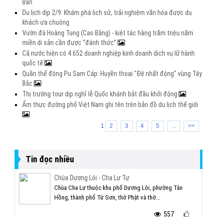
Bản
Du lịch dịp 2/9: Khám phá lịch sử, trải nghiệm văn hóa được du
khách ưa chuộng
Vườn đá Hoàng Tung (Cao Bằng) - kiệt tác hàng trăm triệu năm
miền di sản cần được “đánh thức”
Cả nước hiện có 4.652 doanh nghiệp kinh doanh dịch vụ lữ hành
quốc tế
Quần thể động Pu Sam Cáp: Huyền thoại "Đệ nhất động" vùng Tây
Bắc
Thị trường tour dịp nghỉ lễ Quốc khánh bắt đầu khởi động
Ẩm thực đường phố Việt Nam ghi tên trên bản đồ du lịch thế giới
1
2
3
4
5
...
>>
Tin đọc nhiều
Chùa Dương Lôi - Cha Lư Tự
Chùa Cha Lư thuộc khu phố Dương Lôi, phường Tân
Hồng, thành phố Từ Sơn, thờ Phật và thờ...
557