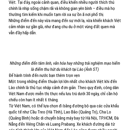
Việt. Tại đây, ngoài cảnh quan, điều khiến nhiều người thích thú
chính là nhịp sống chậm rãi và không gian yên bình – điều mà họ
thường tìm kiếm khi muốn tạm rời xa sự ồn ã nơi phố thị.
Những điểm đến này vừa mang đến sự mới lạ, vừa khiến khách Việt
cảm nhận sự gần gũi, như đang chu du ở một vùng đất quen mà
vẫn đầy hấp dẫn.
Những điểm đến tâm linh, văn hóa hay những trải nghiệm mạo hiểm
là điểm thu hút du khách tại Lào (Ảnh ST)
Để hành trình đến nước bạn thêm trọn vẹn
Một trong những điểm thuận lợi lớn nhất cho khách Việt khi đến
Lào chính là thủ tục nhập cảnh đơn giản. Theo quy định, công dân
Việt Nam được miễn thị thực nếu lưu trú dưới 30 ngày, chỉ cần hộ
chiếu còn hạn ít nhất 6 tháng.
Từ Việt Nam, có thể lựa chọn đi bằng đường bộ qua các cửa khẩu
quốc tế như Cầu Treo (Hà Tĩnh), Lao Bảo (Quảng Trị), Cha Lo
(Quảng Bình) hoặc di chuyển bằng máy bay từ Hà Nội, TP.HCM, Đà
Nẵng đến Viêng Chăn và Luang Prabang. Xe khách đường dài từ