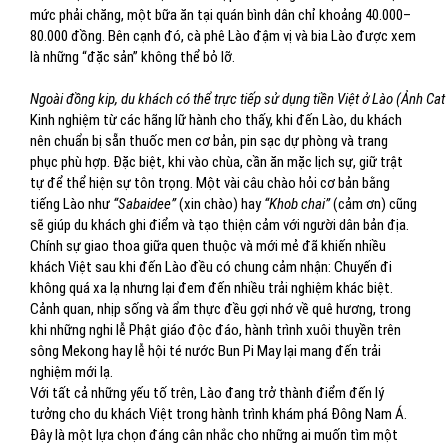
mức phải chăng, một bữa ăn tại quán bình dân chỉ khoảng 40.000–
80.000 đồng. Bên cạnh đó, cà phê Lào đậm vị và bia Lào được xem
là những “đặc sản” không thể bỏ lỡ.
Ngoài đồng kip, du khách có thể trực tiếp sử dụng tiền Việt ở Lào (Ảnh Cat
Kinh nghiệm từ các hãng lữ hành cho thấy, khi đến Lào, du khách
nên chuẩn bị sẵn thuốc men cơ bản, pin sạc dự phòng và trang
phục phù hợp. Đặc biệt, khi vào chùa, cần ăn mặc lịch sự, giữ trật
tự để thể hiện sự tôn trọng. Một vài câu chào hỏi cơ bản bằng
tiếng Lào như
“Sabaidee”
(xin chào) hay
“Khob chai”
(cảm ơn) cũng
sẽ giúp du khách ghi điểm và tạo thiện cảm với người dân bản địa.
Chính sự giao thoa giữa quen thuộc và mới mẻ đã khiến nhiều
khách Việt sau khi đến Lào đều có chung cảm nhận: Chuyến đi
không quá xa lạ nhưng lại đem đến nhiều trải nghiệm khác biệt.
Cảnh quan, nhịp sống và ẩm thực đều gợi nhớ về quê hương, trong
khi những nghi lễ Phật giáo độc đáo, hành trình xuôi thuyền trên
sông Mekong hay lễ hội té nước Bun Pi May lại mang đến trải
nghiệm mới lạ.
Với tất cả những yếu tố trên, Lào đang trở thành điểm đến lý
tưởng cho du khách Việt trong hành trình khám phá Đông Nam Á.
Đây là một lựa chọn đáng cân nhắc cho những ai muốn tìm một