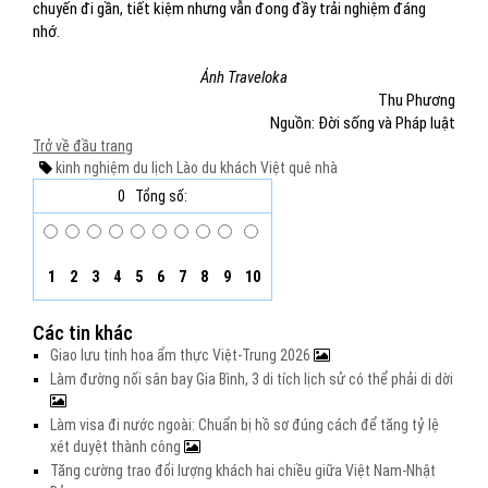
chuyến đi gần, tiết kiệm nhưng vẫn đong đầy trải nghiệm đáng
nhớ.
Ảnh Traveloka
Thu Phương
Nguồn: Đời sống và Pháp luật
Trở về đầu trang
kinh nghiệm du lịch
Lào
du khách Việt
quê nhà
0
Tổng số:
1
2
3
4
5
6
7
8
9
10
Các tin khác
Giao lưu tinh hoa ẩm thực Việt-Trung 2026
Làm đường nối sân bay Gia Bình, 3 di tích lịch sử có thể phải di dời
Làm visa đi nước ngoài: Chuẩn bị hồ sơ đúng cách để tăng tỷ lệ
xét duyệt thành công
Tăng cường trao đổi lượng khách hai chiều giữa Việt Nam-Nhật