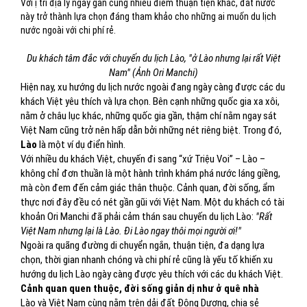
Với ị trí địa lý ngay gần cùng nhiều điểm thuận tiện khác, đất nước
này trở thành lựa chọn đáng tham khảo cho những ai muốn du lịch
nước ngoài với chi phí rẻ.
Du khách tâm đắc với chuyến du lịch Lào, "ở Lào nhưng lại rất Việt
Nam" (Ảnh Ori Manchi)
Hiện nay, xu hướng du lịch nước ngoài đang ngày càng được các du
khách Việt yêu thích và lựa chọn. Bên cạnh những quốc gia xa xôi,
nằm ở châu lục khác, những quốc gia gần, thậm chí nằm ngay sát
Việt Nam cũng trở nên hấp dẫn bởi những nét riêng biệt. Trong đó,
Lào
là một ví dụ điển hình.
Với nhiều du khách Việt, chuyến đi sang “xứ Triệu Voi” – Lào –
không chỉ đơn thuần là một hành trình khám phá nước láng giềng,
mà còn đem đến cảm giác thân thuộc. Cảnh quan, đời sống, ẩm
thực nơi đây đều có nét gần gũi với Việt Nam. Một du khách có tài
khoản Ori Manchi đã phải cảm thán sau chuyến du lịch Lào:
"Rất
Việt Nam nhưng lại là Lào. Đi Lào ngay thôi mọi người ơi!"
Ngoài ra quãng đường di chuyển ngắn, thuận tiện, đa dạng lựa
chọn, thời gian nhanh chóng và chi phí rẻ cũng là yếu tố khiến xu
hướng du lịch Lào ngày càng được yêu thích với các du khách Việt.
Cảnh quan quen thuộc, đời sống giản dị như ở quê nhà
Lào và Việt Nam cùng nằm trên dải đất Đông Dương, chia sẻ