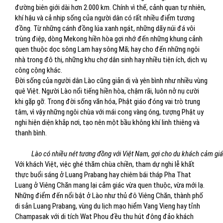
đường biên giới dài hơn 2.000 km. Chính vì thế, cảnh quan tự nhiên,
khí hậu và cả nhịp sống của người dân có rất nhiều điểm tương
đồng. Từ những cánh đồng lúa xanh ngát, những dãy núi đá vôi
trùng điệp, dòng Mekong hiền hòa gợi nhớ đến những khung cảnh
quen thuộc dọc sông Lam hay sông Mã; hay cho đến những ngôi
nhà trong đô thị, những khu chợ dân sinh hay nhiều tiện ích, dịch vụ
công cộng khác.
Đời sống của người dân Lào cũng giản dị và yên bình như nhiều vùng
quê Việt. Người Lào nổi tiếng hiền hòa, chậm rãi, luôn nở nụ cười
khi gặp gỡ. Trong đời sống văn hóa, Phật giáo đóng vai trò trung
tâm, vì vậy những ngôi chùa với mái cong vàng óng, tượng Phật uy
nghi hiện diện khắp nơi, tạo nên một bầu không khí linh thiêng và
thanh bình.
Lào có nhiều nét tương đồng với Việt Nam, gợi cho du khách cảm gi
Với khách Việt, việc ghé thăm chùa chiền, tham dự nghi lễ khất
thực buổi sáng ở Luang Prabang hay chiêm bái tháp Pha That
Luang ở Viêng Chăn mang lại cảm giác vừa quen thuộc, vừa mới lạ.
Những điểm đến nổi bật ở Lào như thủ đô Viêng Chăn, thành phố
di sản Luang Prabang, vùng du lịch mạo hiểm Vang Vieng hay tỉnh
Champasak với di tích Wat Phou đều thu hút đông đảo khách