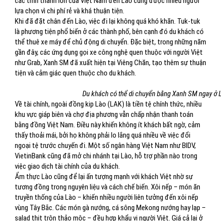
các tỉnh thành lớn của Việt Nam đến Lào cũng được nhiều người
lựa chọn vì chi phí rẻ và khá thuận tiện.
Khi đã đặt chân đến Lào, việc đi lại không quá khó khăn. Tuk-tuk
là phương tiện phổ biến ở các thành phố, bên cạnh đó du khách có
thể thuê xe máy để chủ động di chuyển. Đặc biệt, trong những năm
gần đây, các ứng dụng gọi xe công nghệ quen thuộc với người Việt
như Grab, Xanh SM đã xuất hiện tại Viêng Chăn, tạo thêm sự thuận
tiện và cảm giác quen thuộc cho du khách.
Du khách có thể di chuyển bằng Xanh SM ngay ở 
Về tài chính, ngoài đồng kip Lào (LAK) là tiền tệ chính thức, nhiều
khu vực giáp biên và chợ địa phương vẫn chấp nhận thanh toán
bằng đồng Việt Nam. Điều này khiến không ít khách bất ngờ, cảm
thấy thoải mái, bởi họ không phải lo lắng quá nhiều về việc đổi
ngoại tệ trước chuyến đi. Một số ngân hàng Việt Nam như BIDV,
VietinBank cũng đã mở chi nhánh tại Lào, hỗ trợ phần nào trong
việc giao dịch tài chính của du khách.
Ẩm thực Lào cũng để lại ấn tượng mạnh với khách Việt nhờ sự
tương đồng trong nguyên liệu và cách chế biến. Xôi nếp – món ăn
truyền thống của Lào – khiến nhiều người liên tưởng đến xôi nếp
vùng Tây Bắc. Các món gà nướng, cá sông Mekong nướng hay lạp –
salad thịt trộn thảo mộc – đều hợp khẩu vị người Việt. Giá cả lại ở