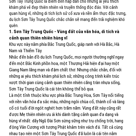
Sơn Tây Trung Quốc là điểm đến hấp dẫn cho những ai yêu thích
khám phá vẻ đẹp thiên nhiên và truyền thống độc đáo. Với cảnh
quan hùng vĩ, những di tích lịch sử cổ xưa và nền ẩm thực đặc trưng,
du lịch Sơn Tây Trung Quốc chắc chắn sẽ mang đến trải nghiệm khó
quên.
1. Sơn Tây Trung Quốc - Vùng đất của văn hóa, di tích và
cảnh quan thiên nhiên hùng vĩ
Khu vực này nằm phía Bắc Trung Quốc, giáp ranh với Hà Bắc, Hà
Nam và Thiểm Tây.
Nhắc đến bản đồ du lịch Trung Quốc, mọi người thường nghĩ ngay
đến một Bắc Kinh phồn hoa, một Thượng Hải hiện đại hay một
Giang Nam lãng mạn và đậm chất thơ. Nhưng chắc chắn, đối với
những ai yêu thích khám phá lịch sử, những công trình kiến trúc
vượt thời gian cùng cảnh quan thiên nhiên căng tràn nhựa sống,
Sơn Tây Trung Quốc là cái tên không thể bỏ qua.
Là một tỉnh thuộc khu vực phía Bắc Trung Hoa, Sơn Tây nổi tiếng
với nền văn hóa đa sắc màu, những ngôi chùa cổ, thành cổ và làng
cổ có tuổi đời ngót nghét hơn trăm năm. Vùng đất này cũng rất
được Mẹ thiên nhiên ưu ái khi dành tặng cảnh quan đa dạng và
hùng vĩ nhất: dãy Ngũ Đài Sơn sừng sững như trụ chống trời, hang
động Vân Cương với tượng Phật khảm trên vách đá. Tất cả cùng
nhau tạo nên một Sơn Tây Trung Quốc đã luôn là cái tên nằm