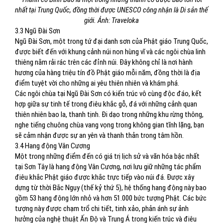
nhất tại Trung Quốc, đồng thời được UNESCO công nhận là Di sản thế
giới. Ảnh: Traveloka
3.3 Ngũ Đài Sơn
Ngũ Đài Sơn, một trong tứ đại danh sơn của Phật giáo Trung Quốc,
được biết đến với khung cảnh núi non hùng vĩ và các ngôi chùa linh
thiêng nằm rải rác trên các đỉnh núi. Đây không chỉ là nơi hành
hương của hàng triệu tín đồ Phật giáo mỗi năm, đồng thời là địa
điểm tuyệt vời cho những ai yêu thiên nhiên và khám phá.
Các ngôi chùa tại Ngũ Đài Sơn có kiến trúc vô cùng độc đáo, kết
hợp giữa sự tinh tế trong điêu khắc gỗ, đá với những cảnh quan
thiên nhiên bao la, thanh tịnh. Đi dạo trong những khu rừng thông,
nghe tiếng chuông chùa vang vọng trong không gian tĩnh lặng, bạn
sẽ cảm nhận được sự an yên và thanh thản trong tâm hồn.
3.4 Hang động Vân Cương
Một trong những điểm đến có giá trị lịch sử và văn hóa bậc nhất
tại Sơn Tây là hang động Vân Cương, nơi lưu giữ những tác phẩm
điêu khắc Phật giáo được khắc trực tiếp vào núi đá. Được xây
dựng từ thời Bắc Ngụy (thế kỷ thứ 5), hệ thống hang động này bao
gồm 53 hang động lớn nhỏ và hơn 51.000 bức tượng Phật. Các bức
tượng này được chạm trổ chi tiết, tinh xảo, phản ánh sự ảnh
hưởng của nghệ thuật Ấn Độ và Trung Á trong kiến trúc và điêu