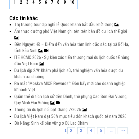
1
2
3
4
5
6
7
8
9
10
Các tin khác
Thị trường tour dịp nghỉ lễ Quốc khánh bắt đầu khởi động
Ẩm thực đường phố Việt Nam ghi tên trên bản đồ du lịch thế giới
Đền Nguyệt Hồ – Điểm đến văn hóa tâm linh đặc sắc tại xã Bố Hạ,
tỉnh Bắc Ninh
ITE HCMC 2026 - Sự kiện xúc tiến thương mại du lịch quốc tế hàng
đầu Việt Nam
Du lịch dịp 2/9: Khám phá lịch sử, trải nghiệm văn hóa được du
khách ưa chuộng
Ra mắt "Moskva MICE Rewards": Đòn bẩy mới cho doanh nghiệp
lữ hành Việt
Quần thể di tích lịch sử đền Dành, thờ phụng Cao Sơn Đại Vương,
Quý Minh Đại Vương
Thông tin du lịch nổi bật tháng 7/2026
Du lịch Việt Nam đạt 56% mục tiêu đón khách quốc tế năm 2026
Đà Nẵng: Sinh kế bền vững ở Cù Lao Chàm
1
2
3
4
5
...
>>