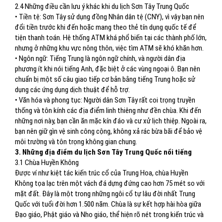
2.4 Những điều cần lưu ý khác khi du lịch Sơn Tây Trung Quốc
• Tiền tệ: Sơn Tây sử dụng đồng Nhân dân tệ (CNY), vì vậy bạn nên
đổi tiền trước khi đến hoặc mang theo thẻ tín dụng quốc tế để
tiện thanh toán. Hệ thống ATM khá phổ biến tại các thành phố lớn,
nhưng ở những khu vực nông thôn, việc tìm ATM sẽ khó khăn hơn.
• Ngôn ngữ: Tiếng Trung là ngôn ngữ chính, và người dân địa
phương ít khi nói tiếng Anh, đặc biệt ở các vùng ngoại ô. Bạn nên
chuẩn bị một số câu giao tiếp cơ bản bằng tiếng Trung hoặc sử
dụng các ứng dụng dịch thuật để hỗ trợ.
• Văn hóa và phong tục: Người dân Sơn Tây rất coi trọng truyền
thống và tôn kính các địa điểm linh thiêng như đền chùa. Khi đến
những nơi này, bạn cần ăn mặc kín đáo và cư xử lịch thiệp. Ngoài ra,
bạn nên giữ gìn vệ sinh công cộng, không xả rác bừa bãi để bảo vệ
môi trường và tôn trọng không gian chung.
3. Những địa điểm du lịch Sơn Tây Trung Quốc nổi tiếng
3.1 Chùa Huyền Không
Được ví như kiệt tác kiến trúc cổ của Trung Hoa, chùa Huyền
Không tọa lạc trên một vách đá dựng đứng cao hơn 75 mét so với
mặt đất. Đây là một trong những ngôi cổ tự lâu đời nhất Trung
Quốc với tuổi đời hơn 1.500 năm. Chùa là sự kết hợp hài hòa giữa
Đạo giáo, Phật giáo và Nho giáo, thể hiện rõ nét trong kiến trúc và