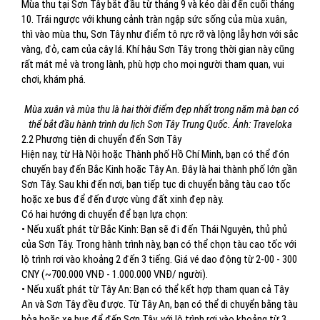
Mùa thu tại Sơn Tây bắt đầu từ tháng 9 và kéo dài đến cuối tháng
10. Trái ngược với khung cảnh tràn ngập sức sống của mùa xuân,
thì vào mùa thu, Sơn Tây như điểm tô rực rỡ và lộng lẫy hơn với sắc
vàng, đỏ, cam của cây lá. Khí hậu Sơn Tây trong thời gian này cũng
rất mát mẻ và trong lành, phù hợp cho mọi người tham quan, vui
chơi, khám phá.
Mùa xuân và mùa thu là hai thời điểm đẹp nhất trong năm mà bạn có
thể bắt đầu hành trình du lịch Sơn Tây Trung Quốc. Ảnh: Traveloka
2.2 Phương tiện di chuyển đến Sơn Tây
Hiện nay, từ Hà Nội hoặc Thành phố Hồ Chí Minh, bạn có thể đón
chuyến bay đến Bắc Kinh hoặc Tây An. Đây là hai thành phố lớn gần
Sơn Tây. Sau khi đến nơi, bạn tiếp tục di chuyển bằng tàu cao tốc
hoặc xe bus để đến được vùng đất xinh đẹp này.
Có hai hướng di chuyển để bạn lựa chọn:
• Nếu xuất phát từ Bắc Kinh: Bạn sẽ đi đến Thái Nguyên, thủ phủ
của Sơn Tây. Trong hành trình này, bạn có thể chọn tàu cao tốc với
lộ trình rơi vào khoảng 2 đến 3 tiếng. Giá vé dao động từ 2-00 - 300
CNY (~700.000 VNĐ - 1.000.000 VNĐ/ người).
• Nếu xuất phát từ Tây An: Bạn có thể kết hợp tham quan cả Tây
An và Sơn Tây đều được. Từ Tây An, bạn có thể di chuyển bằng tàu
hỏa hoặc xe bus để đến Sơn Tây, với lộ trình rơi vào khoảng từ 3