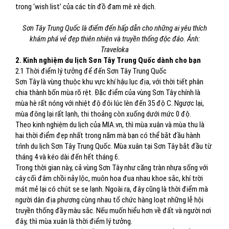
trong ‘wish list’ của các tín đồ đam mê xê dịch.
Sơn Tây Trung Quốc là điểm đến hấp dẫn cho những ai yêu thích
khám phá vẻ đẹp thiên nhiên và truyền thống độc đáo. Ảnh:
Traveloka
2. Kinh nghiệm du lịch Sơn Tây Trung Quốc dành cho bạn
2.1 Thời điểm lý tưởng để đến Sơn Tây Trung Quốc
Sơn Tây là vùng thuộc khu vực khí hậu lục địa, với thời tiết phân
chia thành bốn mùa rõ rệt. Đặc điểm của vùng Sơn Tây chính là
mùa hè rất nóng với nhiệt độ đôi lúc lên đến 35 độ C. Ngược lại,
mùa đông lại rất lạnh, thi thoảng còn xuống dưới mức 0 độ.
Theo kinh nghiệm du lịch của MIA.vn, thì mùa xuân và mùa thu là
hai thời điểm đẹp nhất trong năm mà bạn có thể bắt đầu hành
trình du lịch Sơn Tây Trung Quốc. Mùa xuân tại Sơn Tây bắt đầu từ
tháng 4 và kéo dài đến hết tháng 6.
Trong thời gian này, cả vùng Sơn Tây như căng tràn nhựa sống với
cây cối đâm chồi nảy lộc, muôn hoa đua nhau khoe sắc, khí trời
mát mẻ lại có chút se se lạnh. Ngoài ra, đây cũng là thời điểm mà
người dân địa phương cùng nhau tổ chức hàng loạt những lễ hội
truyền thống đầy màu sắc. Nếu muốn hiểu hơn về đất và người nơi
đây, thì mùa xuân là thời điểm lý tưởng.