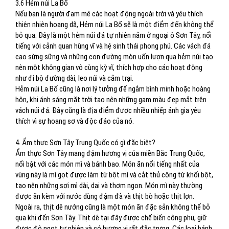
3.6 Hẻm núi La Bố
Nếu bạn là người đam mê các hoạt động ngoài trời và yêu thích
thiên nhiên hoang dã, Hẻm núi La Bố sẽ là một điểm đến không thể
bỏ qua. Đây là một hẻm núi đá tự nhiên nằm ở ngoại ô Sơn Tây, nổi
tiếng với cảnh quan hùng vĩ và hệ sinh thái phong phú. Các vách đá
cao sừng sững và những con đường mòn uốn lượn qua hẻm núi tạo
nên một không gian vô cùng kỳ vĩ, thích hợp cho các hoạt động
như đi bộ đường dài, leo núi và cắm trại.
Hẻm núi La Bố cũng là nơi lý tưởng để ngắm bình minh hoặc hoàng
hôn, khi ánh sáng mặt trời tạo nên những gam màu đẹp mắt trên
vách núi đá. Đây cũng là địa điểm được nhiều nhiếp ảnh gia yêu
thích vì sự hoang sơ và độc đáo của nó.
4. Ẩm thực Sơn Tây Trung Quốc có gì đặc biệt?
Ẩm thực Sơn Tây mang đậm hương vị của miền Bắc Trung Quốc,
nổi bật với các món mì và bánh bao. Món ăn nổi tiếng nhất của
vùng này là mì gọt được làm từ bột mì và cắt thủ công từ khối bột,
tạo nên những sợi mì dài, dai và thơm ngon. Món mì này thường
được ăn kèm với nước dùng đậm đà và thịt bò hoặc thịt lợn.
Ngoài ra, thịt dê nướng cũng là một món ăn đặc sản không thể bỏ
qua khi đến Sơn Tây. Thịt dê tại đây được chế biến công phu, giữ
được độ ngọt tự nhiên và có hương vị rất đặc trưng. Các loại bánh