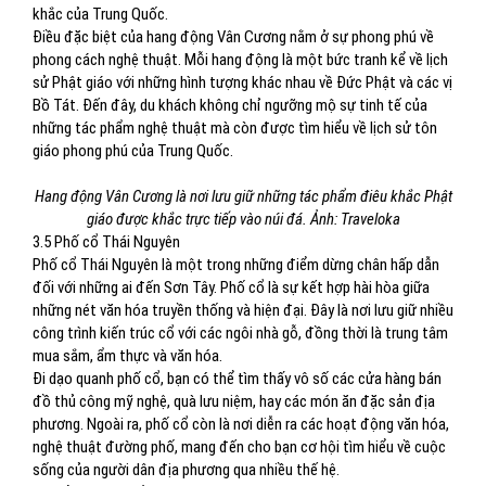
khắc của Trung Quốc.
Điều đặc biệt của hang động Vân Cương nằm ở sự phong phú về
phong cách nghệ thuật. Mỗi hang động là một bức tranh kể về lịch
sử Phật giáo với những hình tượng khác nhau về Đức Phật và các vị
Bồ Tát. Đến đây, du khách không chỉ ngưỡng mộ sự tinh tế của
những tác phẩm nghệ thuật mà còn được tìm hiểu về lịch sử tôn
giáo phong phú của Trung Quốc.
Hang động Vân Cương là nơi lưu giữ những tác phẩm điêu khắc Phật
giáo được khắc trực tiếp vào núi đá. Ảnh: Traveloka
3.5 Phố cổ Thái Nguyên
Phố cổ Thái Nguyên là một trong những điểm dừng chân hấp dẫn
đối với những ai đến Sơn Tây. Phố cổ là sự kết hợp hài hòa giữa
những nét văn hóa truyền thống và hiện đại. Đây là nơi lưu giữ nhiều
công trình kiến trúc cổ với các ngôi nhà gỗ, đồng thời là trung tâm
mua sắm, ẩm thực và văn hóa.
Đi dạo quanh phố cổ, bạn có thể tìm thấy vô số các cửa hàng bán
đồ thủ công mỹ nghệ, quà lưu niệm, hay các món ăn đặc sản địa
phương. Ngoài ra, phố cổ còn là nơi diễn ra các hoạt động văn hóa,
nghệ thuật đường phố, mang đến cho bạn cơ hội tìm hiểu về cuộc
sống của người dân địa phương qua nhiều thế hệ.