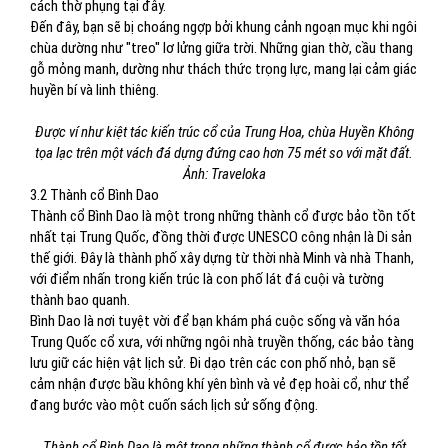
cách thờ phụng tại đây.
Đến đây, bạn sẽ bị choáng ngợp bởi khung cảnh ngoạn mục khi ngôi
chùa dường như "treo" lơ lửng giữa trời. Những gian thờ, cầu thang
gỗ mỏng manh, dường như thách thức trọng lực, mang lại cảm giác
huyền bí và linh thiêng.
Được ví như kiệt tác kiến trúc cổ của Trung Hoa, chùa Huyền Không
tọa lạc trên một vách đá dựng đứng cao hơn 75 mét so với mặt đất.
Ảnh: Traveloka
3.2 Thành cổ Bình Dao
Thành cổ Bình Dao là một trong những thành cổ được bảo tồn tốt
nhất tại Trung Quốc, đồng thời được UNESCO công nhận là Di sản
thế giới. Đây là thành phố xây dựng từ thời nhà Minh và nhà Thanh,
với điểm nhấn trong kiến trúc là con phố lát đá cuội và tường
thành bao quanh.
Bình Dao là nơi tuyệt vời để bạn khám phá cuộc sống và văn hóa
Trung Quốc cổ xưa, với những ngôi nhà truyền thống, các bảo tàng
lưu giữ các hiện vật lịch sử. Đi dạo trên các con phố nhỏ, bạn sẽ
cảm nhận được bầu không khí yên bình và vẻ đẹp hoài cổ, như thể
đang bước vào một cuốn sách lịch sử sống động.
Thành cổ Bình Dao là một trong những thành cổ được bảo tồn tốt