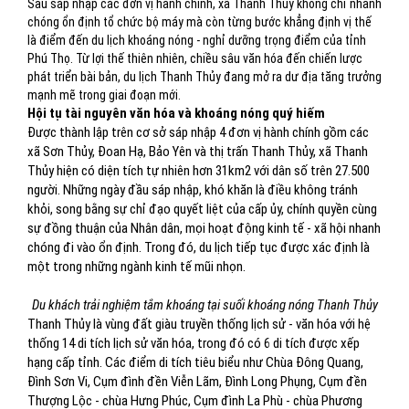
Sau sáp nhập các đơn vị hành chính, xã Thanh Thủy không chỉ nhanh
chóng ổn định tổ chức bộ máy mà còn từng bước khẳng định vị thế
là điểm đến du lịch khoáng nóng - nghỉ dưỡng trọng điểm của tỉnh
Phú Thọ. Từ lợi thế thiên nhiên, chiều sâu văn hóa đến chiến lược
phát triển bài bản, du lịch Thanh Thủy đang mở ra dư địa tăng trưởng
mạnh mẽ trong giai đoạn mới.
Hội tụ tài nguyên văn hóa và khoáng nóng quý hiếm
Được thành lập trên cơ sở sáp nhập 4 đơn vị hành chính gồm các
xã Sơn Thủy, Đoan Hạ, Bảo Yên và thị trấn Thanh Thủy, xã Thanh
Thủy hiện có diện tích tự nhiên hơn 31km2 với dân số trên 27.500
người. Những ngày đầu sáp nhập, khó khăn là điều không tránh
khỏi, song bằng sự chỉ đạo quyết liệt của cấp ủy, chính quyền cùng
sự đồng thuận của Nhân dân, mọi hoạt động kinh tế - xã hội nhanh
chóng đi vào ổn định. Trong đó, du lịch tiếp tục được xác định là
một trong những ngành kinh tế mũi nhọn.
Du khách trải nghiệm tắm khoáng tại suối khoáng nóng Thanh Thủy
Thanh Thủy là vùng đất giàu truyền thống lịch sử - văn hóa với hệ
thống 14 di tích lịch sử văn hóa, trong đó có 6 di tích được xếp
hạng cấp tỉnh. Các điểm di tích tiêu biểu như Chùa Đông Quang,
Đình Sơn Vi, Cụm đình đền Viễn Lãm, Đình Long Phụng, Cụm đền
Thượng Lộc - chùa Hưng Phúc, Cụm đình La Phù - chùa Phương