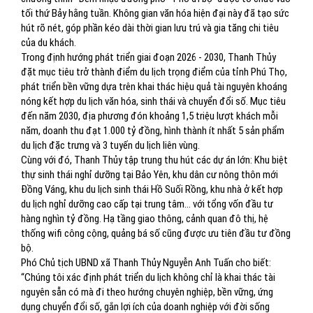
tối thứ Bảy hằng tuần. Không gian văn hóa hiện đại này đã tạo sức
hút rõ nét, góp phần kéo dài thời gian lưu trú và gia tăng chi tiêu
của du khách.
Trong định hướng phát triển giai đoạn 2026 - 2030, Thanh Thủy
đặt mục tiêu trở thành điểm du lịch trọng điểm của tỉnh Phú Thọ,
phát triển bền vững dựa trên khai thác hiệu quả tài nguyên khoáng
nóng kết hợp du lịch văn hóa, sinh thái và chuyển đổi số. Mục tiêu
đến năm 2030, địa phương đón khoảng 1,5 triệu lượt khách mỗi
năm, doanh thu đạt 1.000 tỷ đồng, hình thành ít nhất 5 sản phẩm
du lịch đặc trưng và 3 tuyến du lịch liên vùng.
Cùng với đó, Thanh Thủy tập trung thu hút các dự án lớn: Khu biệt
thự sinh thái nghỉ dưỡng tại Bảo Yên, khu dân cư nông thôn mới
Đồng Váng, khu du lịch sinh thái Hồ Suối Rồng, khu nhà ở kết hợp
du lịch nghỉ dưỡng cao cấp tại trung tâm... với tổng vốn đầu tư
hàng nghìn tỷ đồng. Hạ tầng giao thông, cảnh quan đô thị, hệ
thống wifi công cộng, quảng bá số cũng được ưu tiên đầu tư đồng
bộ.
Phó Chủ tịch UBND xã Thanh Thủy Nguyễn Anh Tuấn cho biết:
“Chúng tôi xác định phát triển du lịch không chỉ là khai thác tài
nguyên sẵn có mà đi theo hướng chuyên nghiệp, bền vững, ứng
dụng chuyển đổi số, gắn lợi ích của doanh nghiệp với đời sống