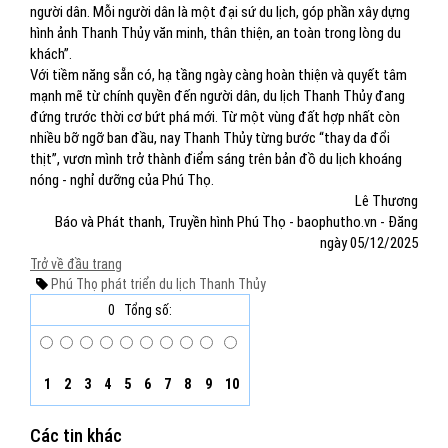
người dân. Mỗi người dân là một đại sứ du lịch, góp phần xây dựng
hình ảnh Thanh Thủy văn minh, thân thiện, an toàn trong lòng du
khách”.
Với tiềm năng sẵn có, hạ tầng ngày càng hoàn thiện và quyết tâm
mạnh mẽ từ chính quyền đến người dân, du lịch Thanh Thủy đang
đứng trước thời cơ bứt phá mới. Từ một vùng đất hợp nhất còn
nhiều bỡ ngỡ ban đầu, nay Thanh Thủy từng bước “thay da đổi
thịt”, vươn mình trở thành điểm sáng trên bản đồ du lịch khoáng
nóng - nghỉ dưỡng của Phú Thọ.
Lê Thương
Báo và Phát thanh, Truyền hình Phú Thọ - baophutho.vn - Đăng
ngày 05/12/2025
Trở về đầu trang
Phú Thọ
phát triển du lịch
Thanh Thủy
0
Tổng số:
1
2
3
4
5
6
7
8
9
10
Các tin khác