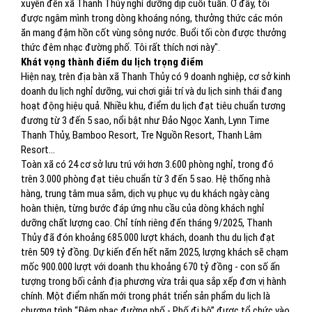
xuyên đến xã Thanh Thủy nghỉ dưỡng dịp cuối tuần. Ở đây, tôi
được ngâm mình trong dòng khoáng nóng, thưởng thức các món
ăn mang đậm hồn cốt vùng sông nước. Buổi tối còn được thưởng
thức đêm nhạc đường phố. Tôi rất thích nơi này".
Khát vọng thành điểm du lịch trọng điểm
Hiện nay, trên địa bàn xã Thanh Thủy có 9 doanh nghiệp, cơ sở kinh
doanh du lịch nghỉ dưỡng, vui chơi giải trí và du lịch sinh thái đang
hoạt động hiệu quả. Nhiều khu, điểm du lịch đạt tiêu chuẩn tương
đương từ 3 đến 5 sao, nổi bật như Đảo Ngọc Xanh, Lynn Time
Thanh Thủy, Bamboo Resort, Tre Nguồn Resort, Thanh Lâm
Resort...
Toàn xã có 24 cơ sở lưu trú với hơn 3.600 phòng nghỉ, trong đó
trên 3.000 phòng đạt tiêu chuẩn từ 3 đến 5 sao. Hệ thống nhà
hàng, trung tâm mua sắm, dịch vụ phục vụ du khách ngày càng
hoàn thiện, từng bước đáp ứng nhu cầu của dòng khách nghỉ
dưỡng chất lượng cao. Chỉ tính riêng đến tháng 9/2025, Thanh
Thủy đã đón khoảng 685.000 lượt khách, doanh thu du lịch đạt
trên 509 tỷ đồng. Dự kiến đến hết năm 2025, lượng khách sẽ chạm
mốc 900.000 lượt với doanh thu khoảng 670 tỷ đồng - con số ấn
tượng trong bối cảnh địa phương vừa trải qua sắp xếp đơn vị hành
chính. Một điểm nhấn mới trong phát triển sản phẩm du lịch là
chương trình “Đêm nhạc đường phố - Phố đi bộ” được tổ chức vào