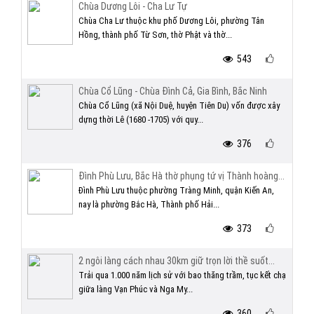
Chùa Dương Lôi - Cha Lư Tự
Chùa Cha Lư thuộc khu phố Dương Lôi, phường Tân
Hồng, thành phố Từ Sơn, thờ Phật và thờ...
543
Chùa Cổ Lũng - Chùa Đình Cả, Gia Bình, Bắc Ninh
Chùa Cổ Lũng (xã Nội Duệ, huyện Tiên Du) vốn được xây
dựng thời Lê (1680 -1705) với quy...
376
Đình Phù Lưu, Bắc Hà thờ phụng tứ vị Thành hoàng...
Đình Phù Lưu thuộc phường Tràng Minh, quận Kiến An,
nay là phường Bắc Hà, Thành phố Hải...
373
2 ngôi làng cách nhau 30km giữ trọn lời thề suốt...
Trải qua 1.000 năm lịch sử với bao thăng trầm, tục kết chạ
giữa làng Vạn Phúc và Nga My...
360