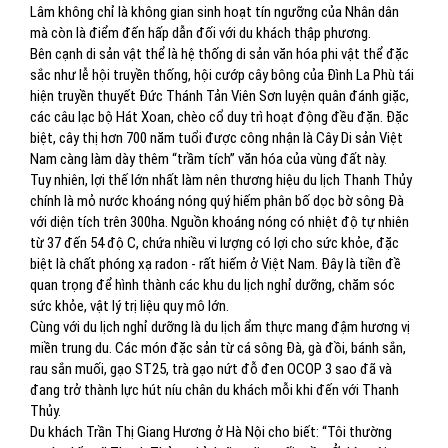
Lâm không chỉ là không gian sinh hoạt tín ngưỡng của Nhân dân
mà còn là điểm đến hấp dẫn đối với du khách thập phương.
Bên cạnh di sản vật thể là hệ thống di sản văn hóa phi vật thể đặc
sắc như lễ hội truyền thống, hội cướp cây bông của Đình La Phù tái
hiện truyền thuyết Đức Thánh Tản Viên Sơn luyện quân đánh giặc,
các câu lạc bộ Hát Xoan, chèo cổ duy trì hoạt động đều đặn. Đặc
biệt, cây thị hơn 700 năm tuổi được công nhận là Cây Di sản Việt
Nam càng làm dày thêm “trầm tích” văn hóa của vùng đất này.
Tuy nhiên, lợi thế lớn nhất làm nên thương hiệu du lịch Thanh Thủy
chính là mỏ nước khoáng nóng quý hiếm phân bố dọc bờ sông Đà
với diện tích trên 300ha. Nguồn khoáng nóng có nhiệt độ tự nhiên
từ 37 đến 54 độ C, chứa nhiều vi lượng có lợi cho sức khỏe, đặc
biệt là chất phóng xạ radon - rất hiếm ở Việt Nam. Đây là tiền đề
quan trọng để hình thành các khu du lịch nghỉ dưỡng, chăm sóc
sức khỏe, vật lý trị liệu quy mô lớn.
Cùng với du lịch nghỉ dưỡng là du lịch ẩm thực mang đậm hương vị
miền trung du. Các món đặc sản từ cá sông Đà, gà đồi, bánh sắn,
rau sắn muối, gạo ST25, trà gạo nứt đỗ đen OCOP 3 sao đã và
đang trở thành lực hút níu chân du khách mỗi khi đến với Thanh
Thủy.
Du khách Trần Thị Giang Hương ở Hà Nội cho biết: “Tôi thường