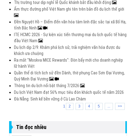
Thị trường tour dịp nghỉ lễ Quốc khánh bắt đầu khởi động
Ẩm thực đường phố Việt Nam ghi tên trên bản đồ du lịch thế giới
Đền Nguyệt Hồ – Điểm đến văn hóa tâm linh đặc sắc tại xã Bố Hạ,
tỉnh Bắc Ninh
ITE HCMC 2026 - Sự kiện xúc tiến thương mại du lịch quốc tế hàng
đầu Việt Nam
Du lịch dịp 2/9: Khám phá lịch sử, trải nghiệm văn hóa được du
khách ưa chuộng
Ra mắt "Moskva MICE Rewards": Đòn bẩy mới cho doanh nghiệp
lữ hành Việt
Quần thể di tích lịch sử đền Dành, thờ phụng Cao Sơn Đại Vương,
Quý Minh Đại Vương
Thông tin du lịch nổi bật tháng 7/2026
Du lịch Việt Nam đạt 56% mục tiêu đón khách quốc tế năm 2026
Đà Nẵng: Sinh kế bền vững ở Cù Lao Chàm
1
2
3
4
5
...
>>
Tin đọc nhiều