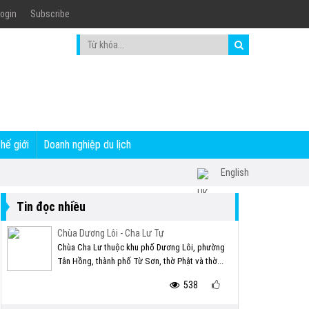
ogin
Subscribe
thế giới
Doanh nghiệp du lịch
English
Tin đọc nhiều
Chùa Dương Lôi - Cha Lư Tự
Chùa Cha Lư thuộc khu phố Dương Lôi, phường
Tân Hồng, thành phố Từ Sơn, thờ Phật và thờ...
538