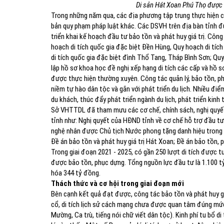
Di sản Hát Xoan Phú Thọ được
Trong những năm qua, các địa phương tập trung thực hiện c
bản quy phạm pháp luật khác. Các DSVH trên địa bàn tỉnh đư
triển khai kế hoạch đầu tư bảo tồn và phát huy giá trị. Công
hoạch di tích quốc gia đặc biệt Đền Hùng, Quy hoạch di tíc
di tích quốc gia đặc biệt đình Thổ Tang, Tháp Bình Sơn; Qu
lập hồ sơ khoa học đề nghị xếp hạng di tích các cấp và hồ
được thực hiện thường xuyên. Công tác quản lý, bảo tồn, phá
niềm tự hào dân tộc và gắn với phát triển du lịch. Nhiều điểm
du khách, thúc đẩy phát triển ngành du lịch, phát triển kinh 
Sở VHTTDL đã tham mưu các cơ chế, chính sách, nghị quyết,
tỉnh như: Nghị quyết của HĐND tỉnh về cơ chế hỗ trợ đầu tư t
nghệ nhân được Chủ tịch Nước phong tặng danh hiệu trong l
Đề án bảo tồn và phát huy giá trị Hát Xoan; Đề án bảo tồn, 
Trong giai đoạn 2021 - 2025, có gần 250 lượt di tích được t
được bảo tồn, phục dựng. Tổng nguồn lực đầu tư là 1.100 t
hóa 344 tỷ đồng.
Thách thức và cơ hội trong giai đoạn mới
Bên cạnh kết quả đạt được, công tác bảo tồn và phát huy giá
cổ, di tích lịch sử cách mạng chưa được quan tâm đúng mức
Mường, Ca trù, tiếng nói chữ viết dân tộc). Kinh phí tu bổ d