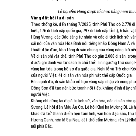
Lễ hội Đền Hùng được tổ chức hằng năm thu 
Vùng đất hội tụ di sản
Theo thống kê, đến tháng 7/2025, tỉnh Phú Thọ có 2.778 di t
biệt, 176 di tích cấp quốc gia, 797 di tích cấp tỉnh), 6 bảo v
Hùng Vương, các Bảo tàng tư nhân và các di tích lịch sử, v
cái nôi của văn hóa Hòa Bình nổi tiếng khắp Đông Nam Á và Vĩ
thuật độc đáo, kho tàng di sản chung của vùng càng trở nên
Về di sản phi vật thể, tỉnh Phú Thọ có gần 2.000 di sản, tro
được ghi danh với tư cách là chủ thể: Tín ngưỡng thờ cúng
vùng lan tỏa trong hồ sơ đa quốc gia: Nghi lễ và Trò chơi 
của người Việt; 41 di sản văn hóa phi vật thể cấp Quốc gia.
Bên cạnh đó, di sản khảo cổ học vùng sáp nhập vô cùng pho
Đông Sơn đã tạo nên bức tranh nối tiếp, khẳng định đây chí
người Việt.
Không chỉ dừng lại ở giá trị lịch sử, văn hóa, các di sản cò
Sương, Lễ hội đền Mẫu Âu Cơ, Lễ hội Khai hạ Mường Bi, Lễ h
khác đã trở thành điểm hẹn tâm linh, văn hóa đặc sắc, thu 
Hương Canh, nón lá Sai Nga, dệt thổ cẩm Mường, rèn Lý Nhân
núi phía Bắc.