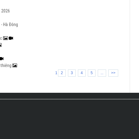
m 2026
 - Hà Đông
ạc
h thiêng
1
2
3
4
5
...
>>