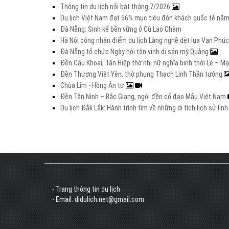
Thông tin du lịch nổi bật tháng 7/2026
Du lịch Việt Nam đạt 56% mục tiêu đón khách quốc tế nă
Đà Nẵng: Sinh kế bền vững ở Cù Lao Chàm
Hà Nội công nhận điểm du lịch Làng nghề dệt lụa Vạn Phúc
Đà Nẵng tổ chức Ngày hội tôn vinh di sản mỳ Quảng
Đền Cầu Khoai, Tân Hiệp thờ nhị nữ nghĩa binh thời Lê – M
Đền Thượng Việt Yên, thờ phụng Thạch Linh Thần tướng
Chùa Lim - Hồng Ân tự
Đền Tân Ninh – Bắc Giang, ngôi đền cổ đạo Mẫu Việt Nam
Du lịch Đắk Lắk: Hành trình tìm về những di tích lịch sử lin
- Trang thông tin du lịch
- Email: didulich.net@gmail.com