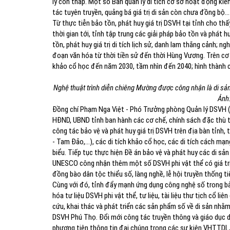
lý còn thấp. Một số Ban quản lý di tích cơ sở hoạt động k
tác tuyên truyền, quảng bá giá trị di sản còn chưa đồng bộ...
Từ thực tiễn bảo tồn, phát huy giá trị DSVH tại tỉnh cho t
thời gian tới, tỉnh tập trung các giải pháp bảo tồn và phát 
tồn, phát huy giá trị di tích lịch sử, danh lam thắng cảnh; n
đoạn văn hóa từ thời tiền sử đến thời Hùng Vương. Trên cơ
khảo cổ học đến năm 2030, tầm nhìn đến 2040; hình thành c
Nghệ thuật trình diễn chiêng Mường được công nhận là di sản v
Ảnh
Đồng chí Phạm Nga Việt - Phó Trưởng phòng Quản lý DSVH 
HĐND, UBND tỉnh ban hành các cơ chế, chính sách đặc thù tr
công tác bảo vệ và phát huy giá trị DSVH trên địa bàn tỉnh, 
- Tam Đảo,...), các di tích khảo cổ học, các di tích cách mạn
biểu. Tiếp tục thực hiện Đề án bảo vệ và phát huy các di s
UNESCO công nhận thêm một số DSVH phi vật thể có giá trị k
đồng bào dân tộc thiểu số, làng nghề, lễ hội truyền thống ti
Cùng với đó, tỉnh đẩy mạnh ứng dụng công nghệ số trong bảo 
hóa tư liệu DSVH phi vật thể, tư liệu, tài liệu thư tịch cổ li
cứu, khai thác và phát triển các sản phẩm số về di sản nhằm
DSVH Phú Thọ. Đổi mới công tác truyền thông và giáo dục di 
phương tiện thông tin đại chúng trong các sự kiện VHTTDL,