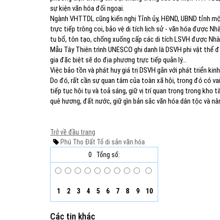
sự kiện văn hóa đối ngoại.
Ngành VHTTDL cũng kiến nghị Tỉnh ủy, HĐND, UBND tỉnh một 
trực tiếp trông coi, bảo vệ di tích lịch sử - văn hóa được N
tu bổ, tôn tạo, chống xuống cấp các di tích LSVH được Nhà
Mẫu Tây Thiên trình UNESCO ghi danh là DSVH phi vật thể đại
gia đặc biệt sẽ do địa phương trực tiếp quản lý...
Việc bảo tồn và phát huy giá trị DSVH gắn với phát triển kin
Do đó, rất cần sự quan tâm của toàn xã hội, trong đó có v
tiếp tục hội tụ và toả sáng, giữ vị trí quan trọng trong kh
quê hương, đất nước, giữ gìn bản sắc văn hóa dân tộc và n
Trở về đầu trang
Phú Thọ
Đất Tổ
di sản văn hóa
0
Tổng số:
1
2
3
4
5
6
7
8
9
10
Các tin khác