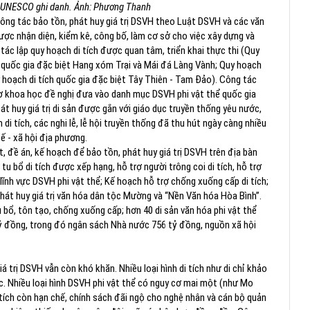
 UNESCO ghi danh. Ảnh: Phương Thanh
ông tác bảo tồn, phát huy giá trị DSVH theo Luật DSVH và các văn
ợc nhận diện, kiểm kê, công bố, làm cơ sở cho việc xây dựng và
 tác lập quy hoạch di tích được quan tâm, triển khai thực thi (Quy
h quốc gia đặc biệt Hang xóm Trại và Mái đá Làng Vành; Quy hoạch
y hoạch di tích quốc gia đặc biệt Tây Thiên - Tam Đảo). Công tác
 sơ khoa học đề nghị đưa vào danh mục DSVH phi vật thể quốc gia
t huy giá trị di sản được gắn với giáo dục truyền thống yêu nước,
 di tích, các nghi lễ, lễ hội truyền thống đã thu hút ngày càng nhiều
tế - xã hội địa phương.
 đề án, kế hoạch để bảo tồn, phát huy giá trị DSVH trên địa bàn
u bổ di tích được xếp hạng, hỗ trợ người trông coi di tích, hỗ trợ
ĩnh vực DSVH phi vật thể; Kế hoạch hỗ trợ chống xuống cấp di tích;
phát huy giá trị văn hóa dân tộc Mường và “Nền Văn hóa Hòa Bình”.
u bổ, tôn tạo, chống xuống cấp; hơn 40 di sản văn hóa phi vật thể
ỷ đồng, trong đó ngân sách Nhà nước 756 tỷ đồng, nguồn xã hội
 trị DSVH vẫn còn khó khăn. Nhiều loại hình di tích như di chỉ khảo
. Nhiều loại hình DSVH phi vật thể có nguy cơ mai một (như Mo
i tích còn hạn chế, chính sách đãi ngộ cho nghệ nhân và cán bộ quản