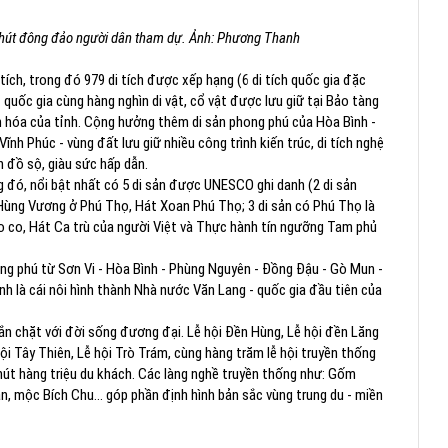
hút đông đảo người dân tham dự. Ảnh: Phương Thanh
ích, trong đó 979 di tích được xếp hạng (6 di tích quốc gia đặc
ật quốc gia cùng hàng nghìn di vật, cổ vật được lưu giữ tại Bảo tàng
ăn hóa của tỉnh. Cộng hưởng thêm di sản phong phú của Hòa Bình -
nh Phúc - vùng đất lưu giữ nhiều công trình kiến trúc, di tích nghệ
 đồ sộ, giàu sức hấp dẫn.
ng đó, nổi bật nhất có 5 di sản được UNESCO ghi danh (2 di sản
 Hùng Vương ở Phú Thọ, Hát Xoan Phú Thọ; 3 di sản có Phú Thọ là
Kéo co, Hát Ca trù của người Việt và Thực hành tín ngưỡng Tam phủ
ng phú từ Sơn Vi - Hòa Bình - Phùng Nguyên - Đồng Đậu - Gò Mun -
nh là cái nôi hình thành Nhà nước Văn Lang - quốc gia đầu tiên của
n gắn chặt với đời sống đương đại. Lễ hội Đền Hùng, Lễ hội đền Lăng
ội Tây Thiên, Lễ hội Trò Trám, cùng hàng trăm lễ hội truyền thống
hút hàng triệu du khách. Các làng nghề truyền thống như: Gốm
, mộc Bích Chu... góp phần định hình bản sắc vùng trung du - miền