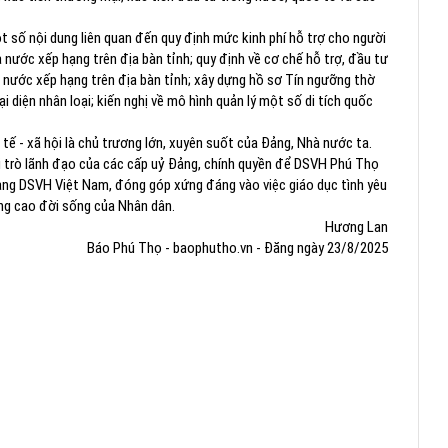
số nội dung liên quan đến quy định mức kinh phí hỗ trợ cho người
hà nước xếp hạng trên địa bàn tỉnh; quy định về cơ chế hỗ trợ, đầu tư
 nước xếp hạng trên địa bàn tỉnh; xây dựng hồ sơ Tín ngưỡng thờ
 diện nhân loại; kiến nghị về mô hình quản lý một số di tích quốc
h tế - xã hội là chủ trương lớn, xuyên suốt của Đảng, Nhà nước ta.
ai trò lãnh đạo của các cấp uỷ Đảng, chính quyền để DSVH Phú Thọ
o tàng DSVH Việt Nam, đóng góp xứng đáng vào việc giáo dục tình yêu
âng cao đời sống của Nhân dân.
Hương Lan
Báo Phú Thọ - baophutho.vn - Đăng ngày 23/8/2025