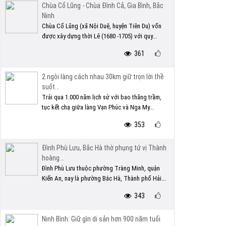
Chùa Cổ Lũng - Chùa Đình Cả, Gia Bình, Bắc
Ninh
Chùa Cổ Lũng (xã Nội Duệ, huyện Tiên Du) vốn
được xây dựng thời Lê (1680 -1705) với quy...
361
2 ngôi làng cách nhau 30km giữ trọn lời thề
suốt...
Trải qua 1.000 năm lịch sử với bao thăng trầm,
tục kết chạ giữa làng Vạn Phúc và Nga My...
353
Đình Phù Lưu, Bắc Hà thờ phụng tứ vị Thành
hoàng...
Đình Phù Lưu thuộc phường Tràng Minh, quận
Kiến An, nay là phường Bắc Hà, Thành phố Hải...
343
Ninh Bình: Giữ gìn di sản hơn 900 năm tuổi