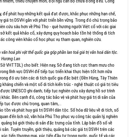
iêm nhiệm, thiếu chuyên môn; đội ngũ cán bộ chưa đồng đều. Công
hấy, để phát huy những kết quả đạt được, khắc phục những hạn chế,
huy giá trị DSVH gắn với phát triển bền vững. Trong đó chú trọng bảo
ghiên cứu sâu hơn về Phú Thọ - quê hương người Việt cổ với các giai
 sở kết quả khảo cổ, xây dựng quy hoạch bảo tồn hệ thống di tích
ác công viên khảo cổ học phục vụ tham quan, nghiên cứu.
ăn hoá phi vật thể quốc gia góp phần lan toả giá trị văn hoá dân tộc.
: Hương Lan
(Sở VHTTDL) cho biết: Hiện nay, Sở đang tích cực tham mưu cho
ong lĩnh vực DSVH để tiếp tục triển khai thực hiện tốt hơn nữa
trong đó ưu tiên các di tích quốc gia đặc biệt (Đền Hùng, Tây Thiên
g kháng chiến và một số di tích kiến trúc - nghệ thuật có giá trị tiêu
ản được UNESCO ghi danh; tiếp tục nghiên cứu xây dựng hồ sơ trình
hác. Bên cạnh đó, công tác bảo vệ và phát huy giá trị di sản của
ếp tục được chú trọng, quan tâm,...
tồn và phát huy giá trị DSVH dân tộc. Số hóa dữ liệu về di tích, số
ên quan đến lịch sử, văn hóa Phú Thọ phục vụ công tác quản lý, nghiên
 quảng bá giới thiệu di sản đặc trưng của tỉnh. Lập bản đồ số về
sản. Tuyên truyền, giới thiệu, quảng bá các giá trị DSVH trên các
 xúc tiến thương mại, xúc tiến đầu tư trong nước, quốc tế và các