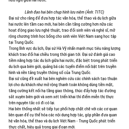
hữu nghị giữa hai nước.
Lãnh đạo hai bên chụp hình lưu niệm (Ảnh: TITC)
Đại sứ cho rằng để đưa hợp tác văn hóa, thể thao và du lịch giữa
hai nước lên tầm cao mới, hai bên cần tăng cường hơn nữa các
hoạt động giao lưu nghệ thuật, trao đổi sinh viên và nghệ sĩ, mở
rộng chương trình học bổng cho sinh viên Việt Nam sang học tập
tại Trung Quốc.
Trong lĩnh vực du lịch, Đại sứ Hà Vỹ nhấn mạnh mục tiêu nâng lượng
khách trao đổi hai chiều trong thời gian tới. Đại sứ đánh giá cao
tiềm năng hợp tác du lịch giữa hai nước, đặc biệt trong phát triển
du lịch qua biên giới, quảng bá các tuyến điểm nổi bật trên truyền
hình và nền tảng truyền thông số của Trung Quốc.
Đại sứ cũng đề xuất hai bên nghiên cứu các chính sách tạo thuận
lợi cho du khách như mở rộng thanh toán không dùng tiền mặt,
tăng cường kết nối hạ tầng giao thông, thúc đẩy hợp tác đường
sắt xuyên biên giới và xem xét triển khai thí điểm miễn thị thực
trên nguyên tắc có đi có lại.
Hai bên thống nhất sẽ tiếp tục phối hợp chặt chẽ với các cơ quan
liên quan để cụ thể hóa các nội dung hợp tác, góp phần đưa quan
hệ văn hóa, thể thao và du lịch Việt Nam - Trung Quốc phát triển
thực chất, hiệu quả trong giai đoạn mới.