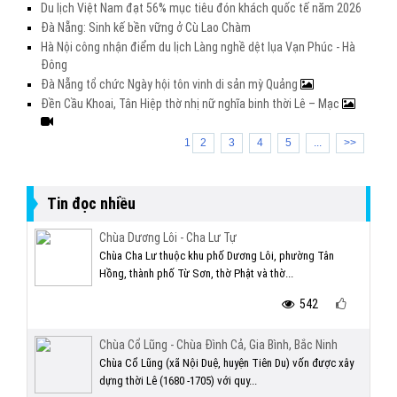
Du lịch Việt Nam đạt 56% mục tiêu đón khách quốc tế năm 2026
Đà Nẵng: Sinh kế bền vững ở Cù Lao Chàm
Hà Nội công nhận điểm du lịch Làng nghề dệt lụa Vạn Phúc - Hà
Đông
Đà Nẵng tổ chức Ngày hội tôn vinh di sản mỳ Quảng
Đền Cầu Khoai, Tân Hiệp thờ nhị nữ nghĩa binh thời Lê – Mạc
1
2
3
4
5
...
>>
Tin đọc nhiều
Chùa Dương Lôi - Cha Lư Tự
Chùa Cha Lư thuộc khu phố Dương Lôi, phường Tân
Hồng, thành phố Từ Sơn, thờ Phật và thờ...
542
Chùa Cổ Lũng - Chùa Đình Cả, Gia Bình, Bắc Ninh
Chùa Cổ Lũng (xã Nội Duệ, huyện Tiên Du) vốn được xây
dựng thời Lê (1680 -1705) với quy...