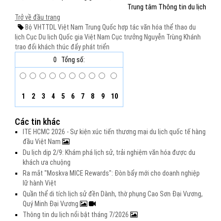
Trung tâm Thông tin du lịch
Trở về đầu trang
Bộ VHTTDL
Việt Nam
Trung Quốc
hợp tác
văn hóa
thể thao
du
lịch
Cục Du lịch Quốc gia Việt Nam
Cục trưởng Nguyễn Trùng Khánh
trao đổi khách
thúc đẩy
phát triển
0
Tổng số:
1
2
3
4
5
6
7
8
9
10
Các tin khác
ITE HCMC 2026 - Sự kiện xúc tiến thương mại du lịch quốc tế hàng
đầu Việt Nam
Du lịch dịp 2/9: Khám phá lịch sử, trải nghiệm văn hóa được du
khách ưa chuộng
Ra mắt "Moskva MICE Rewards": Đòn bẩy mới cho doanh nghiệp
lữ hành Việt
Quần thể di tích lịch sử đền Dành, thờ phụng Cao Sơn Đại Vương,
Quý Minh Đại Vương
Thông tin du lịch nổi bật tháng 7/2026