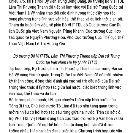
Chiều 7/5, tại Hà Nội, Ủy viên Trung ương Đảng, Bộ trưởng Bộ VHTTDL
Lâm Thị Phương Thanh đã tiếp và làm việc với Đại sứ Trung Quốc tại
Việt Nam Hà Vỹ nhằm trao đổi các định hướng thúc đẩy hợp tác
song phương trong lĩnh vực văn hóa, thể thao và du lịch thời gian tới.
Tham dự buổi làm việc, về phía Bộ VHTTDL có Cục trưởng Cục Du
lịch Quốc gia Việt Nam Nguyễn Trùng Khánh; Cục trưởng Cục Hợp
tác quốc tế Nguyễn Phương Hòa, Phó Cục trưởng Cục Thể dục thể
thao Việt Nam Lê Thị Hoàng Yến.
Bộ trưởng Bộ VHTTDL Lâm Thị Phương Thanh tiếp Đại sứ Trung
Quốc tại Việt Nam Hà Vỹ (Ảnh: TITC)
Tại buổi tiếp, Bộ trưởng Lâm Thị Phương Thanh chúc mừng Đại sứ
Hà Vỹ cùng Đại sứ quán Trung Quốc tại Việt Nam đã có một nhiệm
kỳ thành công, đồng thời đánh giá cao vai trò cầu nối của Đại sứ
trong việc thúc đẩy hợp tác giữa hai nước, đặc biệt trong lĩnh vực
văn hóa, thể thao và du lịch.
Bộ trưởng nhấn mạnh, kết quả chuyến thăm cấp Nhà nước của
Tổng Bí thư, Chủ tịch nước Tô Lâm đã tạo nền tảng quan trọng,
mở ra nhiều cơ hội hợp tác sâu rộng giữa hai nước. Trên cơ sở đó,
Bộ VHTTDL Việt Nam đang tích cực trao đổi với Bộ Văn hóa và Du
lịch Trung Quốc để cụ thể hóa các nội dung hợp tác đã được
thống nhất. Hiện hai bên đang triển khai Chương trình hợp tác văn