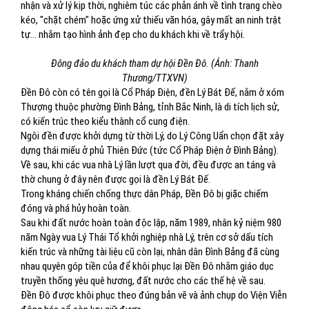
nhận và xử lý kịp thời, nghiêm túc các phản ánh về tình trạng chèo
kéo, "chặt chém" hoặc ứng xử thiếu văn hóa, gây mất an ninh trật
tự... nhằm tạo hình ảnh đẹp cho du khách khi về trẩy hội.
Đông đảo du khách tham dự hội Đền Đô. (Ảnh: Thanh
Thương/TTXVN)
Đền Đô còn có tên gọi là Cổ Pháp Điện, đền Lý Bát Đế, nằm ở xóm
Thượng thuộc phường Đình Bảng, tỉnh Bắc Ninh, là di tích lịch sử,
có kiến trúc theo kiểu thành cổ cung điện.
Ngôi đền được khởi dựng từ thời Lý, do Lý Công Uẩn chọn đặt xây
dựng thái miếu ở phủ Thiên Đức (tức Cổ Pháp Điện ở Đình Bảng).
Về sau, khi các vua nhà Lý lần lượt qua đời, đều được an táng và
thờ chung ở đây nên được gọi là đền Lý Bát Đế.
Trong kháng chiến chống thực dân Pháp, Đền Đô bị giặc chiếm
đóng và phá hủy hoàn toàn.
Sau khi đất nước hoàn toàn độc lập, năm 1989, nhân kỷ niệm 980
năm Ngày vua Lý Thái Tổ khởi nghiệp nhà Lý, trên cơ sở dấu tích
kiến trúc và những tài liệu cũ còn lại, nhân dân Đình Bảng đã cùng
nhau quyên góp tiền của để khôi phục lại Đền Đô nhằm giáo dục
truyền thống yêu quê hương, đất nước cho các thế hệ về sau.
Đền Đô được khôi phục theo đúng bản vẽ và ảnh chụp do Viện Viễn