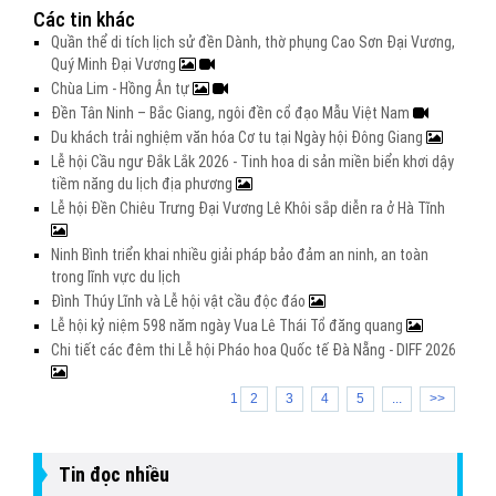
Các tin khác
Quần thể di tích lịch sử đền Dành, thờ phụng Cao Sơn Đại Vương,
Quý Minh Đại Vương
Chùa Lim - Hồng Ân tự
Đền Tân Ninh – Bắc Giang, ngôi đền cổ đạo Mẫu Việt Nam
Du khách trải nghiệm văn hóa Cơ tu tại Ngày hội Đông Giang
Lễ hội Cầu ngư Đắk Lắk 2026 - Tinh hoa di sản miền biển khơi dậy
tiềm năng du lịch địa phương
Lễ hội Đền Chiêu Trưng Đại Vương Lê Khôi sắp diễn ra ở Hà Tĩnh
Ninh Bình triển khai nhiều giải pháp bảo đảm an ninh, an toàn
trong lĩnh vực du lịch
Đình Thúy Lĩnh và Lễ hội vật cầu độc đáo
Lễ hội kỷ niệm 598 năm ngày Vua Lê Thái Tổ đăng quang
Chi tiết các đêm thi Lễ hội Pháo hoa Quốc tế Đà Nẵng - DIFF 2026
1
2
3
4
5
...
>>
Tin đọc nhiều