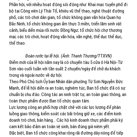
Phần hội, với nhiều hoạt động sôi động như: Khai mạc tuyến phố đi
bộ tại Công viên Lý Thái Tổ, khiêu vũ thể thao, nghệ thuật đường
phố, các trò chơi dân gian, tổ chức không gian văn hóa Quan họ
Bắc Ninh; tổ chức không gian ẩm thực 3 miền, triển lãm sinh vật
cảnh, biểu diễn múa rối nước Đồng Ngư; tổ chức hội chợ thương
mại; các trò chơi, hoạt động văn hóa, văn nghệ, thể dục thể dục,
thể thao.
Đoàn rước tại lễ hội. (Ảnh: Thanh Thương/TTXVN)
Điểm mới của lễ hội năm nay là có chuyến tàu 5 cửa ô Hà Nội-Từ
Sơn vào cuối tuần với tần suất 2 chuyến/ngày để chở du khách
trong và ngoài nước về dự hội.
Theo Phó Chủ tịch Ủy ban Nhân dân phường Từ Sơn Nguyễn Đức
Mạnh, để lễ hội diễn ra an toàn, nghiêm túc, Ban tổ chức đã có sự
chuẩn bị chu đáo. Công tác an ninh trật tự, an toàn giao thông, an
toàn thực phẩm được Ban tổ chức quan tâm.
Lực lượng công an phối hợp chặt chẽ với các lực lượng để phân
luồng giao thông, kiểm soát các bãi trông giữ xe, các điểm kinh
doanh trò chơi, bán hàng... Các hộ kinh doanh thực phẩm phải ký
cam kết bảo đảm an toàn vệ sinh, bán đúng giá niêm yết.
Đặc biệt, Ban tổ chức công khai rộng rãi đường dây nóng để tiếp