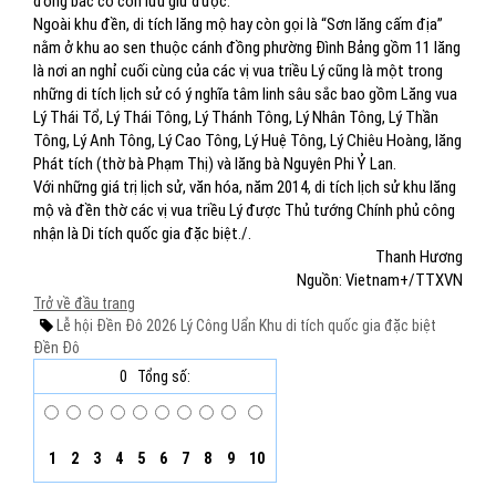
đông bác cổ còn lưu giữ được.
Ngoài khu đền, di tích lăng mộ hay còn gọi là “Sơn lăng cấm địa”
nằm ở khu ao sen thuộc cánh đồng phường Đình Bảng gồm 11 lăng
là nơi an nghỉ cuối cùng của các vị vua triều Lý cũng là một trong
những di tích lịch sử có ý nghĩa tâm linh sâu sắc bao gồm Lăng vua
Lý Thái Tổ, Lý Thái Tông, Lý Thánh Tông, Lý Nhân Tông, Lý Thần
Tông, Lý Anh Tông, Lý Cao Tông, Lý Huệ Tông, Lý Chiêu Hoàng, lăng
Phát tích (thờ bà Phạm Thị) và lăng bà Nguyên Phi Ỷ Lan.
Với những giá trị lịch sử, văn hóa, năm 2014, di tích lịch sử khu lăng
mộ và đền thờ các vị vua triều Lý được Thủ tướng Chính phủ công
nhận là Di tích quốc gia đặc biệt./.
Thanh Hương
Nguồn: Vietnam+/TTXVN
Trở về đầu trang
Lễ hội Đền Đô 2026
Lý Công Uẩn
Khu di tích quốc gia đặc biệt
Đền Đô
0
Tổng số:
1
2
3
4
5
6
7
8
9
10