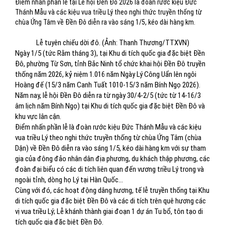
Điểm nhấn phần lễ tại Lễ hội Đền Đô 2026 là đoàn rước kiệu Đức
Thánh Mẫu và các kiệu vua triều Lý theo nghi thức truyền thống từ
chùa Ứng Tâm về Đền Đô diễn ra vào sáng 1/5, kéo dài hàng km.
Lễ tuyên chiếu dời đô. (Ảnh: Thanh Thương/TTXVN)
Ngày 1/5 (tức Rằm tháng 3), tại Khu di tích quốc gia đặc biệt Đền
Đô, phường Từ Sơn, tỉnh Bắc Ninh tổ chức khai hội Đền Đô truyền
thống năm 2026, kỷ niệm 1.016 năm Ngày Lý Công Uẩn lên ngôi
Hoàng đế (15/3 năm Canh Tuất 1010-15/3 năm Bính Ngọ 2026).
Năm nay, lễ hội Đền Đô diễn ra từ ngày 30/4-2/5 (tức từ 14-16/3
âm lịch năm Bính Ngọ) tại Khu di tích quốc gia đặc biệt Đền Đô và
khu vực lân cận.
Điểm nhấn phần lễ là đoàn rước kiệu Đức Thánh Mẫu và các kiệu
vua triều Lý theo nghi thức truyền thống từ chùa Ứng Tâm (chùa
Dận) về Đền Đô diễn ra vào sáng 1/5, kéo dài hàng km với sự tham
gia của đông đảo nhân dân địa phương, du khách thập phương, các
đoàn đại biểu có các di tích liên quan đến vương triều Lý trong và
ngoài tỉnh, dòng họ Lý tại Hàn Quốc...
Cùng với đó, các hoạt động dâng hương, tế lễ truyền thống tại Khu
di tích quốc gia đặc biệt Đền Đô và các di tích trên quê hương các
vị vua triều Lý; Lễ khánh thành giai đoạn 1 dự án Tu bổ, tôn tạo di
tích quốc gia đặc biệt Đền Đô.