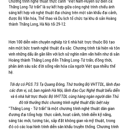
Chương trình nghệ thuật thực cảnh “Việt Nam-Huyền sử diễn ca:
Thăng Long-Tứ trấn” là sự kết hợp giữa công nghệ trình chiếu ánh
sáng kết hợp với nghệ thuật đại chúng trên một sân khấu đại cảnh,
được Bộ Văn hóa, Thể thao và Du lịch tổ chức tại khu di sản Hoàng
thành Thăng Long, Hà Nội tối 29-12.
Hơn 100 diễn viên chuyên nghiệp từ 6 nhà hát trực thuộc Bộ tạo
nên một bức tranh nghệ thuật đa sắc. Chương trình tái hiện và tôn
vinh những dấu ấn gắn liền với lịch sử nghìn năm văn hiến như di sản
Hoàng thành Thăng Long đến Thăng Long-Tứ trấn; đồng thời,
phản ánh sâu sắc đời sống văn hóa của người Việt qua nhiều thế
hệ.
T
ới dự có PGS.TS Tạ Quang Đông, Thứ trưởng Bộ VHTTDL, lãnh đạo
các đơn vị, sở, ban ngành Hà Nội, lãnh đạo Cục Nghệ thuật biểu diễn
và 6 nhà hát trực thuộc Bộ VHTTDL cùng hàng ngàn người dân Thủ
đô tới thưởng thức chương trình nghệ thuật đặc biệt này.
"Thăng Long - Tứ trấn" là một chương trình nghệ thuật dân gian
đương đại tổng hợp: thực cảnh, hoạt cảnh, trình diễn kỹ năng,
sáng tác mới, tương tác, sắp đặt không gian và mỹ thuật, trong
đó có các loại hình trình diễn sân khấu truyền thống. Chương trình