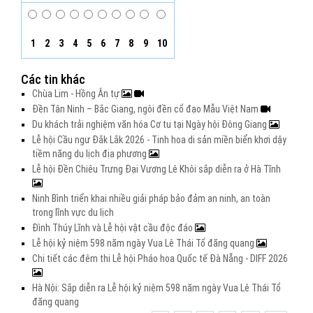
1
2
3
4
5
6
7
8
9
10
Các tin khác
Chùa Lim - Hồng Ân tự
Đền Tân Ninh – Bắc Giang, ngôi đền cổ đạo Mẫu Việt Nam
Du khách trải nghiệm văn hóa Cơ tu tại Ngày hội Đông Giang
Lễ hội Cầu ngư Đắk Lắk 2026 - Tinh hoa di sản miền biển khơi dậy
tiềm năng du lịch địa phương
Lễ hội Đền Chiêu Trưng Đại Vương Lê Khôi sắp diễn ra ở Hà Tĩnh
Ninh Bình triển khai nhiều giải pháp bảo đảm an ninh, an toàn
trong lĩnh vực du lịch
Đình Thúy Lĩnh và Lễ hội vật cầu độc đáo
Lễ hội kỷ niệm 598 năm ngày Vua Lê Thái Tổ đăng quang
Chi tiết các đêm thi Lễ hội Pháo hoa Quốc tế Đà Nẵng - DIFF 2026
Hà Nội: Sắp diễn ra Lễ hội kỷ niệm 598 năm ngày Vua Lê Thái Tổ
đăng quang