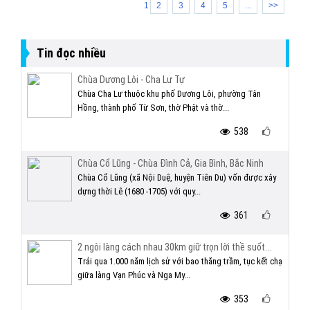
1
2
3
4
5
...
>>
Tin đọc nhiều
Chùa Dương Lôi - Cha Lư Tự
Chùa Cha Lư thuộc khu phố Dương Lôi, phường Tân
Hồng, thành phố Từ Sơn, thờ Phật và thờ...
538
Chùa Cổ Lũng - Chùa Đình Cả, Gia Bình, Bắc Ninh
Chùa Cổ Lũng (xã Nội Duệ, huyện Tiên Du) vốn được xây
dựng thời Lê (1680 -1705) với quy...
361
2 ngôi làng cách nhau 30km giữ trọn lời thề suốt...
Trải qua 1.000 năm lịch sử với bao thăng trầm, tục kết chạ
giữa làng Vạn Phúc và Nga My...
353