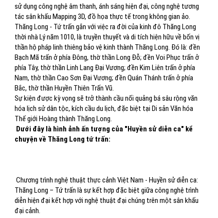
sử dụng công nghệ âm thanh, ánh sáng hiện đại, công nghệ tương
tác sân khấu Mapping 3D, đồ họa thực tế trong không gian ảo.
Thăng Long - Tứ trấn gắn với việc ra đời của kinh đô Thăng Long
thời nhà Lý năm 1010, là truyền thuyết và di tích hiện hữu về bốn vị
thần hộ pháp linh thiêng bảo vệ kinh thành Thăng Long. Đó là: đền
Bạch Mã trấn ở phía Đông, thờ thần Long Đỗ; đền Voi Phục trấn ở
phía Tây, thờ thần Linh Lang Đại Vương; đền Kim Liên trấn ở phía
Nam, thờ thần Cao Sơn Đại Vương; đền Quán Thánh trấn ở phía
Bắc, thờ thần Huyền Thiên Trấn Vũ.
Sự kiện được kỳ vọng sẽ trở thành cầu nối quảng bá sâu rộng văn
hóa lịch sử dân tộc, kích cầu du lịch, đặc biệt tại Di sản Văn hóa
Thế giới Hoàng thành Thăng Long.
Dưới đây là hình ảnh ấn tượng của "Huyền sử diễn ca" kể
chuyện về Thăng Long tứ trấn:
Chương trình nghệ thuật thực cảnh Việt Nam - Huyền sử diễn ca:
Thăng Long – Tứ trấn là sự kết hợp đặc biệt giữa công nghệ trình
diễn hiện đại kết hợp với nghệ thuật đại chúng trên một sân khấu
đại cảnh.