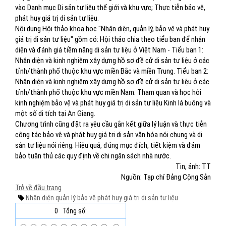
vào Danh mục Di sản tư liệu thế giới và khu vực; Thực tiễn bảo vệ,
phát huy giá trị di sản tư liệu.
Nội dung Hội thảo khoa học "Nhận diện, quản lý, bảo vệ và phát huy
giá trị di sản tư liệu" gồm có: Hội thảo chia theo tiểu ban để nhận
diện và đánh giá tiềm năng di sản tư liệu ở Việt Nam - Tiểu ban 1:
Nhận diện và kinh nghiệm xây dựng hồ sơ đề cử di sản tư liệu ở các
tỉnh/thành phố thuộc khu vực miền Bắc và miền Trung. Tiểu ban 2:
Nhận diện và kinh nghiệm xây dựng hồ sơ đề cử di sản tư liệu ở các
tỉnh/thành phố thuộc khu vực miền Nam. Tham quan và học hỏi
kinh nghiệm bảo vệ và phát huy giá trị di sản tư liệu Kinh lá buông và
một số di tích tại An Giang.
Chương trình cũng đặt ra yêu cầu gắn kết giữa lý luận và thực tiễn
công tác bảo vệ và phát huy giá trị di sản văn hóa nói chung và di
sản tư liệu nói riêng. Hiệu quả, đúng mục đích, tiết kiệm và đảm
bảo tuân thủ các quy định về chi ngân sách nhà nước.
Tin, ảnh: TT
Nguồn: Tạp chí Đảng Cộng Sản
Trở về đầu trang
Nhận diện
quản lý
bảo vệ
phát huy giá trị
di sản tư liệu
0
Tổng số: