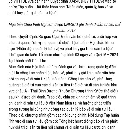
Bộ VHTTDL vừa ban hành Quyết định 3345/QĐ-BVHTTDL về việc tổ
chức Tập huấn - Hội thảo khoa học “Nhận diện, quản lý, bảo vệ và
phát huy giá trị di sản tư liệu”.
Mộc bản Chùa Vĩnh Nghiêm được UNESCO ghi danh di sản tư liệu thế
giới năm 2012.
Theo Quyết định, Bộ giao Cục Di sản văn hóa chủ trì, phối hợp với
các cơ quan, đơn vị liên quan tổ chức Tập huấn - Hội thảo khoa
học "Nhận diện, quản lý, bảo vệ và phát huy giá trị di sản tư liệu".
Thời gian dự kiến tổ chức chương trình 03 ngày vào Quý IV – 2024
tại thành phố Cần Thơ.
Mục đích của Hội thảo nhằm đánh giá về thực trạng quản lý, đặc
biệt là công tác nhận diện, bảo vệ, phát huy giá trị di sản văn hóa
nói chung và di sản tư liệu nói riêng. Công tác bảo vệ, phát huy,
quảng bá giá trị của các di sản tư liệu thế giới và di sản tư liệu khu
vực châu Á - Thái Bình Dương (thuộc Chương trình Ký ức thế giới)
sau khi được ghi danh. Trao đổi, chia sẻ kinh nghiệm về quá trình
ghi danh di sản tư liệu ở Việt Nam hiện tại và hướng phát triển
trong tương lai cũng như công tác quản lý, bảo vệ di sản tư liệu.
Theo đó, chương trình gồm các nội dung chính: Nội dung Tập huấn
lĩnh vực di sản tư liệu gồm có: Tổng kết hoạt động bảo vệ và phát
huy giá trị di sản tư liệu nói chung và di sản tư liệu được ghi danh