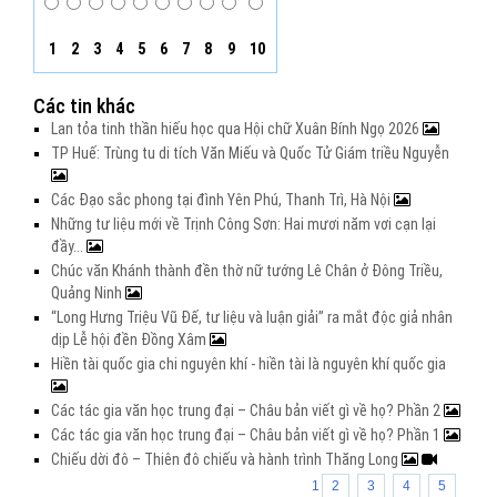
1
2
3
4
5
6
7
8
9
10
Các tin khác
Lan tỏa tinh thần hiếu học qua Hội chữ Xuân Bính Ngọ 2026
TP Huế: Trùng tu di tích Văn Miếu và Quốc Tử Giám triều Nguyễn
Các Đạo sắc phong tại đình Yên Phú, Thanh Trì, Hà Nội
Những tư liệu mới về Trịnh Công Sơn: Hai mươi năm vơi cạn lại
đầy...
Chúc văn Khánh thành đền thờ nữ tướng Lê Chân ở Đông Triều,
Quảng Ninh
“Long Hưng Triệu Vũ Đế, tư liệu và luận giải” ra mắt độc giả nhân
dịp Lễ hội đền Đồng Xâm
Hiền tài quốc gia chi nguyên khí - hiền tài là nguyên khí quốc gia
Các tác gia văn học trung đại – Châu bản viết gì về họ? Phần 2
Các tác gia văn học trung đại – Châu bản viết gì về họ? Phần 1
Chiếu dời đô – Thiên đô chiếu và hành trình Thăng Long
1
2
3
4
5