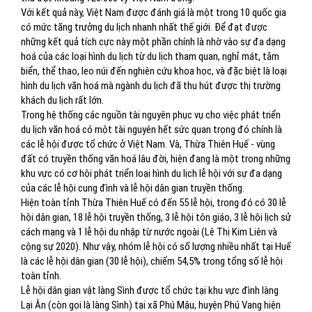
Với kết quả này, Việt Nam được đánh giá là một trong 10 quốc gia
có mức tăng trưởng du lịch nhanh nhất thế giới. Để đạt được
những kết quả tích cực này một phần chính là nhờ vào sự đa dạng
hoá của các loại hình du lịch từ du lịch tham quan, nghỉ mát, tắm
biển, thể thao, leo núi đến nghiên cứu khoa học, và đặc biệt là loại
hình du lịch văn hoá mà ngành du lịch đã thu hút được thị trường
khách du lịch rất lớn.
Trong hệ thống các nguồn tài nguyên phục vụ cho việc phát triển
du lịch văn hoá có một tài nguyên hết sức quan trọng đó chính là
các lễ hội được tổ chức ở Việt Nam. Và, Thừa Thiên Huế - vùng
đất có truyền thống văn hoá lâu đời, hiện đang là một trong những
khu vực có cơ hội phát triển loại hình du lịch lễ hội với sự đa dạng
của các lễ hội cung đình và lễ hội dân gian truyền thống.
Hiện toàn tỉnh Thừa Thiên Huế có đến 55 lễ hội, trong đó có 30 lễ
hội dân gian, 18 lễ hội truyền thống, 3 lễ hội tôn giáo, 3 lễ hội lịch sử
cách mạng và 1 lễ hội du nhập từ nước ngoài (Lê Thị Kim Liên và
cộng sự 2020). Như vậy, nhóm lễ hội có số lượng nhiều nhất tại Huế
là các lễ hội dân gian (30 lễ hội), chiếm 54,5% trong tổng số lễ hội
toàn tỉnh.
Lễ hội dân gian vật làng Sình được tổ chức tại khu vực đình làng
Lại Ân (còn gọi là làng Sình) tại xã Phú Mậu, huyện Phú Vang hiện