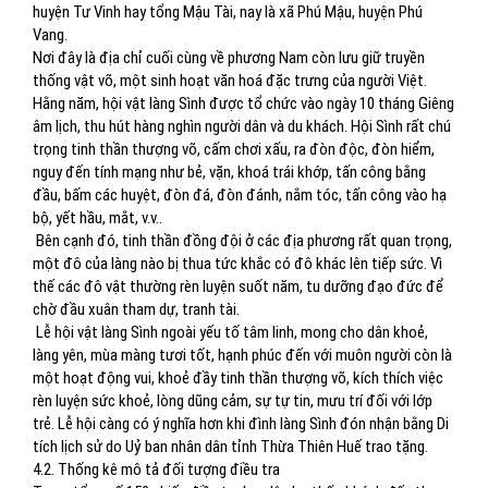
huyện Tư Vinh hay tổng Mậu Tài, nay là xã Phú Mậu, huyện Phú
Vang.
Nơi đây là địa chỉ cuối cùng về phương Nam còn lưu giữ truyền
thống vật võ, một sinh hoạt văn hoá đặc trưng của người Việt.
Hằng năm, hội vật làng Sình được tổ chức vào ngày 10 tháng Giêng
âm lịch, thu hút hàng nghìn người dân và du khách. Hội Sình rất chú
trọng tinh thần thượng võ, cấm chơi xấu, ra đòn độc, đòn hiểm,
nguy đến tính mạng như bẻ, vặn, khoá trái khớp, tấn công bằng
đầu, bấm các huyệt, đòn đá, đòn đánh, nắm tóc, tấn công vào hạ
bộ, yết hầu, mắt, v.v..
Bên cạnh đó, tinh thần đồng đội ở các địa phương rất quan trọng,
một đô của làng nào bị thua tức khắc có đô khác lên tiếp sức. Vì
thế các đô vật thường rèn luyện suốt năm, tu dưỡng đạo đức để
chờ đầu xuân tham dự, tranh tài.
Lễ hội vật làng Sình ngoài yếu tố tâm linh, mong cho dân khoẻ,
làng yên, mùa màng tươi tốt, hạnh phúc đến với muôn người còn là
một hoạt động vui, khoẻ đầy tinh thần thượng võ, kích thích việc
rèn luyện sức khoẻ, lòng dũng cảm, sự tự tin, mưu trí đối với lớp
trẻ. Lễ hội càng có ý nghĩa hơn khi đình làng Sình đón nhận bằng Di
tích lịch sử do Uỷ ban nhân dân tỉnh Thừa Thiên Huế trao tặng.
4.2. Thống kê mô tả đối tượng điều tra