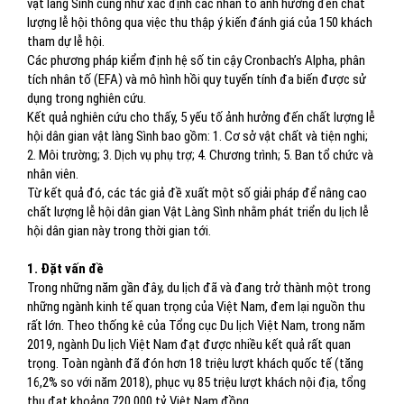
vật làng Sình cũng như xác định các nhân tố ảnh hưởng đến chất
lượng lễ hội thông qua việc thu thập ý kiến đánh giá của 150 khách
tham dự lễ hội.
Các phương pháp kiểm định hệ số tin cậy Cronbach’s Alpha, phân
tích nhân tố (EFA) và mô hình hồi quy tuyến tính đa biến được sử
dụng trong nghiên cứu.
Kết quả nghiên cứu cho thấy, 5 yếu tố ảnh hưởng đến chất lượng lễ
hội dân gian vật làng Sình bao gồm: 1. Cơ sở vật chất và tiện nghi;
2. Môi trường; 3. Dịch vụ phụ trợ; 4. Chương trình; 5. Ban tổ chức và
nhân viên.
Từ kết quả đó, các tác giả đề xuất một số giải pháp để nâng cao
chất lượng lễ hội dân gian Vật Làng Sình nhằm phát triển du lịch lễ
hội dân gian này trong thời gian tới.
1. Đặt vấn đề
Trong những năm gần đây, du lịch đã và đang trở thành một trong
những ngành kinh tế quan trọng của Việt Nam, đem lại nguồn thu
rất lớn. Theo thống kê của Tổng cục Du lịch Việt Nam, trong năm
2019, ngành Du lịch Việt Nam đạt được nhiều kết quả rất quan
trọng. Toàn ngành đã đón hơn 18 triệu lượt khách quốc tế (tăng
16,2% so với năm 2018), phục vụ 85 triệu lượt khách nội địa, tổng
thu đạt khoảng 720.000 tỷ Việt Nam đồng.