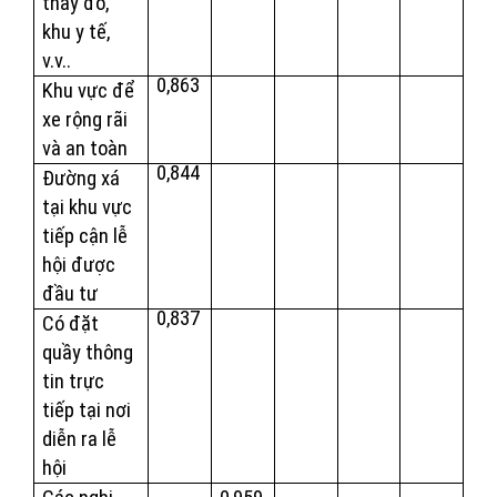
thay đồ,
khu y tế,
v.v..
0,863
Khu vực để
xe rộng rãi
và an toàn
0,844
Đường xá
tại khu vực
tiếp cận lễ
hội được
đầu tư
0,837
Có đặt
quầy thông
tin trực
tiếp tại nơi
diễn ra lễ
hội