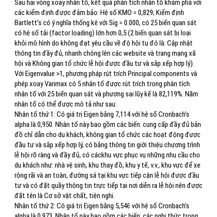
Sau hai vòng xoay nhân tố, kết quả phân tích nhân tố khám phá với
các kiểm định được đảm bảo: Hệ số KMO = 0,829; Kiểm định
Bartlett’s có ý nghĩa thống kê với Sig = 0.000, có 25 biến quan sát
có hệ số tải (factor loading) lớn hơn 0,5 (2 biến quan sát bị loại
khỏi mô hình do không đạt yêu cầu về độ hội tụ đó là: Cập nhật
thông tin đầy đủ, nhanh chóng lên các website và trang mạng xã
hội và Không gian tổ chức lễ hội được đầu tư và sắp xếp hợp lý).
Với Eigenvalue >1, phương pháp rút trích Principal components và
phép xoay Varimax có 5 nhân tố được rút trích trong phân tích
nhân tố với 25 biến quan sát và phương sai lũy kế là 82,119%. Năm
nhân tố có thể được mô tả như sau:
Nhân tố thứ 1: Có giá trị Eigen bằng 7,114 với hệ số Cronbach’s
alpha là 0,950. Nhân tố này bao gồm các biến: cung cấp đầy đủ bản
đồ chỉ dẫn cho du khách, không gian tổ chức các hoạt động được
đầu tư và sắp xếp hợp lý, có bảng thông tin giới thiệu chương trình
lễ hội rõ ràng và đầy đủ, có cáckhu vực phục vụ những nhu cầu cho
du khách như: nhà vệ sinh, khu thay đồ, khu y tế, v.v., khu vực để xe
rộng rãi và an toàn, đường sá tại khu vực tiếp cận lễ hội được đầu
tư và có đặt quầy thông tin trực tiếp tại nơi diễn ra lễ hội nên được
đặt tên là Cơ sở vật chất, tiện nghi.
Nhân tố thứ 2: Có giá trị Eigen bằng 5,546 với hệ số Cronbach’s
alpha là 0,973. Nhân tố này bao gồm các biến: các nghi thức trong