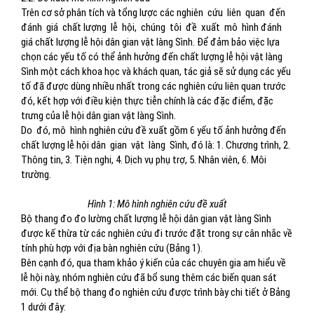
Trên cơ sở phân tích và tổng lược các nghiên
cứu
liên
quan
đến
đánh
giá
chất lượng
lễ
hội,
chúng
tôi
đề
xuất
mô
hình đánh
giá chất lượng lễ hội dân gian vật làng Sình. Để đảm bảo việc lựa
chọn các yếu tố có thể ảnh hưởng đến chất lượng lễ hội vật làng
Sình một cách khoa học và khách quan, tác giả sẽ sử dụng các yếu
tố đã được dùng nhiều nhất trong các nghiên cứu liên quan trước
đó, kết hợp với điều kiện thực tiễn chính là các đặc điểm, đặc
trưng của lễ hội dân gian vật làng Sình.
Do
đó, mô
hình nghiên cứu đề xuất gồm 6 yếu tố ảnh hưởng đến
chất lượng lễ hội dân
gian
vật
làng
Sình, đó là: 1. Chương trình, 2.
Thông tin, 3. Tiện nghi, 4. Dịch vụ phụ trợ, 5. Nhân viên, 6. Môi
trường.
Hình 1: Mô hình nghiên cứu đề xuất
Bộ thang đo đo lường chất lượng lễ hội dân gian vật làng Sình
được kế thừa từ các nghiên cứu đi trước đặt trong sự cân nhắc về
tính phù hợp với địa bàn nghiên cứu (Bảng 1).
Bên cạnh đó, qua tham khảo ý kiến của các chuyên gia am hiểu về
lễ hội này, nhóm nghiên cứu đã bổ sung thêm các biến quan sát
mới. Cụ thể bộ thang đo nghiên cứu được trình bày chi tiết ở Bảng
1 dưới đây: