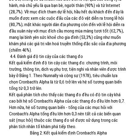
hành, mà chủ yếu là qua bạn bè, người thân (90%) và từ Internet
(28,7%). Về mục đích tham dự lễ hội, hầu hết du khách đến đây là
muốn được xem các cuộc đấu của các đô vật diễn ra trong lễ hội
(80,7%); mặt khác người dân địa phương còn đến với lễ hội diễn ra
đầu xuân này với mục đích cầu mong mùa màng tươi tốt (62,7%),
mang lại bình yên sức khoẻ cho gia đình (53,3%) cũng như muốn
khám phá các giá trị văn hoá truyền thống đặc sắc của địa phương
(chiếm 46%).
4.4. Đánh giá độ tin cậy của các thang đo
Kết quả kiểm định độ tin cậy các thang đo: chương trình, môi
trường, thông tin, dịch vụ phụ trợ, tiện nghi và nhân viên được trình
bày ở Bảng 1. Theo Nunnally và cộng sự (1978), tiêu chuẩn lựa
chọn Cronbach’s Alpha là từ 0,6 trở lên và hệ số tương quan biến
tổng từ 0,3 trở lên.
Kết quả phân tích cho thấy các thang đo đều có độ tin cậy khá
cao bởi hệ số Cronbach’s Alpha của các thang đo đều lớn hơn 0,7.
Hơn nữa, hệ số tương quan biến - tổng của các mục hỏi với
Cronbach’s Alpha tổng đều lớn hơn 0,3 nên tất cả các biến quan
sát (mục hỏi) thuộc các thang đo sẽ được sử dụng trong các
phân tích nhân tố khám phá tiếp theo.
Bảng 2: Kết quả kiểm định Cronbach’s Alpha