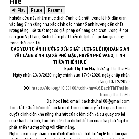
Huế
Nghiên cứu này nhằm mục đích đánh giá chất lượng lễ hội dân gian
vật làng Sình cũng như xác định các nhân tố ảnh hưởng đến chất
lượng lễ hội. Đề xuất một số giải pháp để nâng cao chất lượng lễ hội
dân gian Vật Làng Sình nhằm phát triển du lịch lễ hội dân gian này
trong thời gian tới.
CÁC YẾU TỔ ẢNH HƯỞNG ĐẾN CHẤT LƯỢNG LỄ HỘI DÂN GIAN
VẬT LÀNG SÌNH TẠI XÃ PHÚ MẬU, HUYỆN PHÚ VANG, TỈNH
THỪA THIÊN HUẾ
Bạch Thị Thu Hà, Trương Thị Thu Hà
Ngày nhận 23/3/2020; ngày chỉnh sửa 17/9/2020; ngày chấp nhận
đăng 10/12/2020
DOI:
https://doi.org/10.33100/tckhxhnv6.6.BachThiThuHa-
TruongThiThuHa
Đại học Huế; email: bachthuha108@gmail.com
Tóm tắt: Chất lượng lễ hội là một trong những yếu tố quan trọng
quyết định đến khả năng thu hút của điểm đến và sự quay trở lại
của khách du lịch, tạo tiền đề cho du lịch lễ hội của địa phương đó
phát triển tương xứng với tiềm năng.
Nghiên cứu này nhằm mục đích đánh giá chất lượng lễ hội dân gian