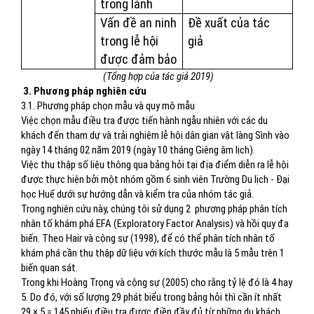
trong lành
Vấn đề an ninh
Đề xuất của tác
trong lễ hội
giả
được đảm bảo
(Tổng hợp của tác giả 2019)
3. Phương pháp nghiên cứu
3.1. Phương pháp chọn mẫu và quy mô mẫu
Việc chọn mẫu điều tra được tiến hành ngẫu nhiên với các du
khách đến tham dự và trải nghiệm lễ hội dân gian vật làng Sình vào
ngày 14 tháng 02 năm 2019 (ngày 10 tháng Giêng âm lịch).
Việc thu thập số liệu thông qua bảng hỏi tại địa điểm diễn ra lễ hội
được thực hiện bởi một nhóm gồm 6 sinh viên Trường Du lịch - Đại
học Huế dưới sự hướng dẫn và kiểm tra của nhóm tác giả.
Trong nghiên cứu này, chúng tôi sử dụng 2
phương pháp phân tích
nhân tố khám phá EFA (Exploratory Factor Analysis) và hồi quy đa
biến. Theo Hair và cộng sự (1998), để có thể phân tích nhân tố
khám phá cần thu thập dữ liệu với kích thước mẫu là 5 mẫu trên 1
biến quan sát.
Trong khi Hoàng Trọng và cộng sự (2005) cho rằng tỷ lệ đó là 4 hay
5. Do đó, với số lượng 29 phát biểu trong bảng hỏi thì cần ít nhất
29 × 5 = 145 phiếu điều tra được điền đầy đủ từ những du khách