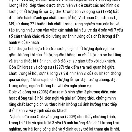
lượng lễ hội tiếp theo được thực hiện và đề xuất các mô hình đo
lường chất lượng lễ hội. Cụ thể: Crompton và cộng sự (1995) bắt
đầu tiến hành đánh giá chất lượng lễ hội Victorian Christmas tại
Mỹ, sử dụng 22 thuộc tính chất lượng trong nghiên cứu của họ và
tập trung nhiều hơn vào việc xác minh lại hiệu lực dự đoán với 7 yếu
tố cấu thành khác và đo lường sự ảnh hưởng của chất lượng đến
hành vi của khách.
Các thuộc tính dựa trên 5 phương diện chất lượng dịch vụ bao
gồm: không khí của lễ hội, nguồn thông tin về lễ hội, cơ sở hạ tầng
và trang thiết bị tiện nghi, chỗ đỗ xe, sự giao tiếp với du khách.
Còn Childress và cộng sự (1997) thì kiểm tra mối quan hệ giữa
chất lượng lễ hội, sự hài lòng và ý định hành vi của du khách thông
qua sử dụng 4 khía cạnh chất lượng lễ hội: đặc trưng chung, đặc
trưng riêng, nguồn thông tin và tiện nghi phục vụ.
Cole và cộng sự (2006) đưa ra mô hình gồm 3 phương diện: các
hoạt động tại lễ hội, tiện nghi và giải trí. Đồng thời, chứng minh
rằng chất lượng dịch vụ thực hiện không có ảnh hưởng trực tiếp
đến hành vi và ý định của du khách.
Nghiên cứu của Cole và cộng sự (2009) cho thấy chương trình,
trang thiết bị và giải trí là 3 yếu tố ảnh hưởng đến chất lượng trải
nghiệm, sự hài lòng tổng thể và ý định quay trở lại tham gia lễ hội.