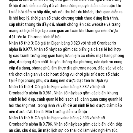
lễ hội được diễn ra đầy đủ và theo đúng nguyên bản, các cuộc thi
tại lễ hội diễn ra hấp dẫn, sôi nổi thu hút du khách, thời gian diễn ra
lễ hội hợp lý, thời gian tổ chức chương trình theo đúng lịch trình,
cập nhật thông tin đầy đủ, nhanh chóng lên các website và trang
mạng xã hội, lễ hội tạo cảm giác an toàn khi tham gia nên được
đặt tên là: Chương trình lễ hội.
Nhân tố thứ 3: Có giá trị Eigen bằng 3,823 với hệ số Cronbach’s
alpha là 0,977. Nhân tố này bao gồm các biến: giá cả tại lễ hội hợp
lý, các tranh trưng bày, gian hàng lưu niệm có nhiều mặt hàng phong
phú, đa dạng đậm chất truyền thống địa phương, các dịch vụ cung
cấp đa dạng, phong phú, ẩm thực địa phương ngon, đặc sắc và các
trò chơi dân gian và các hoạt động vui chơi giải trí được tổ chức
tại lễ hội phong phú, đa dạng nên được đặt tên là: Dịch vụ.
Nhân tố thứ 4: Có giá trị Eigenvalue bằng 3,387 với hệ số
Cronbach’s alpha là 0,961. Nhân tố này bao gồm các biến: khung
cảnh lễ hội đẹp, cảnh quan lễ hội sạch sẽ, cảnh quan xung quanh lễ
hội thoáng mát, trong lành và vấn đề an ninh lễ hội được đảm bảo
nên được đặt tên là: Môi trường diễn ra lễ hội.
Nhân tố thứ 5: Có giá trị Eigenvalue bằng 2,303 với hệ số
Cronbach’s alpha là 0,786. Nhân tố này bao gồm các biến: đón tiếp
ân cần, chu đáo, ăn mặc lịch sự, có thái độ làm việc nghiêm túc,