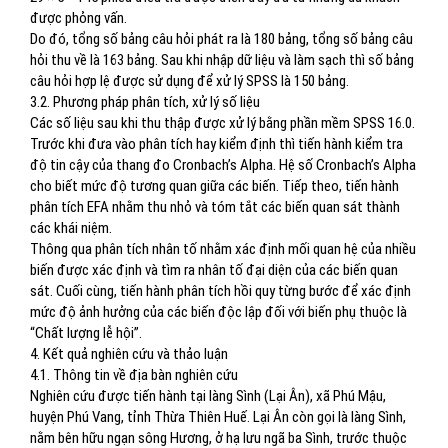
được phỏng vấn.
Do đó, tổng số bảng câu hỏi phát ra là 180 bảng, tổng số bảng câu
hỏi thu về là 163 bảng. Sau khi nhập dữ liệu và làm sạch thì số bảng
câu hỏi hợp lệ được sử dụng để xử lý SPSS là 150 bảng.
3.2. Phương pháp phân tích, xử lý số liệu
Các số liệu sau khi thu thập được xử lý bằng phần mềm SPSS 16.0.
Trước khi đưa vào phân tích hay kiểm định thì tiến hành kiểm tra
độ tin cậy của thang đo Cronbach’s Alpha. Hệ số Cronbach’s Alpha
cho biết mức độ tương quan giữa các biến. Tiếp theo, tiến hành
phân tích EFA nhằm thu nhỏ và tóm tắt các biến quan sát thành
các khái niệm.
Thông qua phân tích nhân tố nhằm xác định mối quan hệ của nhiều
biến được xác định và tìm ra nhân tố đại diện của các biến quan
sát. Cuối cùng, tiến hành phân tích hồi quy từng bước để xác định
mức độ ảnh hưởng của các biến độc lập đối với biến phụ thuộc là
“Chất lượng lễ hội”.
4. Kết quả nghiên cứu và thảo luận
4.1. Thông tin về địa bàn nghiên cứu
Nghiên cứu được tiến hành tại làng Sình (Lại Ân), xã Phú Mậu,
huyện Phú Vang, tỉnh Thừa Thiên Huế. Lại Ân còn gọi là làng Sình,
nằm bên hữu ngạn sông Hương, ở hạ lưu ngã ba Sình, trước thuộc