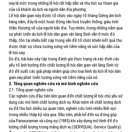
nay là một trong những lễ hội rất hấp dẫn và thu hút sự tham gia
của cả khách du lịch và người dân địa phương.
Lễ hội dân gian này được tổ chức vào ngày 10 tháng Giêng âm lịch
hàng năm, đây là một hoạt động văn hoá truyền thống, giàu tinh
thần thượng võ của người bản địa. Tuy nhiên, trong những năm qua
sự phát triển du lịch lễ hội dân gian vật làng Sình vẫn ở mức độ
thấp, tồn tại nhiều bất cập trong vấn đề tổ chức khiến kết quả thu
được thật sự chưa tương xứng với tiềm năng và sức hấp dẫn của
lễ hội này.
Do đó, bài báo này tập trung đánh giá thực trạng và xác định các
yếu tố ảnh hưởng đến chất lượng lễ hội dân gian vật làng Sình từ
đó đề xuất các giải pháp nhằm giúp cho loại hình du lịch lễ hội dân
gian này phát triển tương xứng với tiềm năng của nó.
2.
Tổng quan nghiên cứu và mô hình nghiên cứu
2.1. Tổng quan nghiên cứu
Các nghiên cứu đầu tiên liên quan đến chất lượng lễ hội chủ yếu sử
dụng các mô hình chất lượng dịch vụ. Khái niệm về chất lượng dịch
vụ đã thu hút nhiều sự quan tâm, nghiên cứu trên nhiều lĩnh vực
trong nhiều thập kỷ vừa qua. Đầu tiên, phải kể đến sự đóng góp
của Parasuraman và cộng sự (1985) khi xây dựng mô hình để đo
lường chất lượng trong mảng dịch vụ (SERVQUAL-Service Quality).