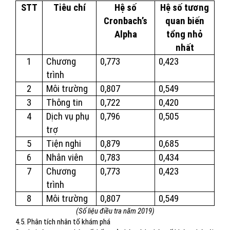
STT
Tiêu chí
Hệ số
Hệ số tương
Cronbach’s
quan biến
Alpha
tổng nhỏ
nhất
1
Chương
0,773
0,423
trình
2
Môi trường
0,807
0,549
3
Thông tin
0,722
0,420
4
Dịch vụ phụ
0,796
0,505
trợ
5
Tiện nghi
0,879
0,685
6
Nhân viên
0,783
0,434
7
Chương
0,773
0,423
trình
8
Môi trường
0,807
0,549
(Số liệu điều tra năm 2019)
4.5. Phân tích nhân tố khám phá