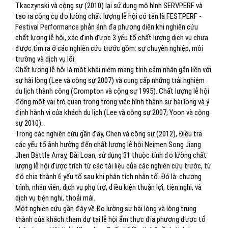
Tkaczynski và cộng sự (2010) lại sử dụng mô hình SERVPERF và
tạo ra công cụ đo lường chất lượng lễ hội có tên là FESTPERF -
Festival Performance phản ánh đa phương diện khi nghiên cứu
chất lượng lễ hội, xác định được 3 yếu tố chất lượng dịch vụ chưa
được tìm ra ở các nghiên cứu trước gồm: sự chuyên nghiệp, môi
trường và dịch vụ lõi.
Chất lượng lễ hội là một khái niệm mang tính cảm nhận gắn liền với
sự hài lòng (Lee và cộng sự 2007) và cung cấp những trải nghiệm
du lịch thành công (Crompton và cộng sự 1995). Chất lượng lễ hội
đóng một vai trò quan trọng trong việc hình thành sự hài lòng và ý
định hành vi của khách du lịch (Lee và cộng sự 2007; Yoon và cộng
sự 2010).
Trong các nghiên cứu gần đây, Chen và cộng sự (2012), Điều tra
các yếu tố ảnh hưởng đến chất lượng lễ hội Neimen Song Jiang
Jhen Battle Array, Đài Loan, sử dụng 31 thuộc tính đo lường chất
lượng lễ hội được trích từ các tài liệu của các nghiên cứu trước, từ
đó chia thành 6 yếu tố sau khi phân tích nhân tố. Đó là: chương
trình, nhân viên, dịch vụ phụ trợ, điều kiện thuận lợi, tiện nghi, và
dịch vụ tiện nghi, thoải mái.
Một nghiên cứu gần đây về Đo lường sự hài lòng và lòng trung
thành của khách tham dự tại lễ hội ẩm thực địa phương được tổ