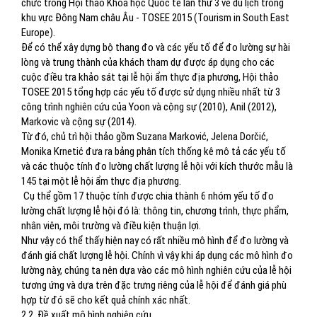
chức trong Hội thảo Khoa học Quốc tế lần thứ 3 về du lịch trong
khu vực Đông Nam châu Âu - TOSEE 2015 (Tourism in South East
Europe).
Để có thể xây dựng bộ thang đo và các yếu tố để đo lường sự hài
lòng và trung thành của khách tham dự được áp dụng cho các
cuộc điều tra khảo sát tại lễ hội ẩm thực địa phương, Hội thảo
TOSEE 2015 tổng hợp các yếu tố được sử dụng nhiều nhất từ 3
công trình nghiên cứu của Yoon và cộng sự (2010), Anil (2012),
Markovic và cộng sự (2014).
Từ đó, chủ trì hội thảo gồm Suzana Marković, Jelena Dorčić,
Monika Krnetić đưa ra bảng phân tích thống kê mô tả các yếu tố
và các thuộc tính đo lường chất lượng lễ hội với kích thước mẫu là
145 tại một lễ hội ẩm thực địa phương.
Cụ thể gồm 17 thuộc tính được chia thành 6 nhóm yếu tố đo
lường chất lượng lễ hội đó là: thông tin, chương trình, thực phẩm,
nhân viên, môi trường và điều kiện thuận lợi.
Như vậy có thể thấy hiện nay có rất nhiều mô hình để đo lường và
đánh giá chất lượng lễ hội. Chính vì vậy khi áp dụng các mô hình đo
lường này, chúng ta nên dựa vào các mô hình nghiên cứu của lễ hội
tương ứng và dựa trên đặc trưng riêng của lễ hội để đánh giá phù
hợp từ đó sẽ cho kết quả chính xác nhất.
2.2. Đề xuất mô hình nghiên cứu