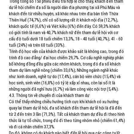
Trong tổng số 150 phiếu điều tra hợp lệ cho thấy, khách đến tham
dự lễ hội chiếm đa số là người dân địa phương tại xã Phú Mậu và
khách đến từ nhiều huyện, xã khác nhau trên địa bàn tỉnh Thừa
Thiên Huế (74,7%), chỉ có số lượng rất ít khách nội địa (12,7%),
khách quốc tế (6,6%) và Việt kiều (6%) đến đây. Có 59,3% khách
có giới tính là nam và 40,7% khách nữ đến tham dự lễ hội với cơ
cấu độ tuổi dưới 18 tuổi chiếm 13,3%, 18 - 40 tuổi (40,7%); 41 - 60
tuổi (24%) và trên 60 tuổi (33%).
Trình độ học vấn của khách được khảo sát là không cao, trong đó
trình độ cao đẳng/ đại học chiếm 29,7%. Cơ cấu nghề nghiệp phân
bố không đồng đều giữa các nhóm khách, trong đó đa số khách
tham dự làm nghề nông (chiếm 33,6%); Những ngành nghề khác
như: kinh doanh, nghề tự do (17,4%), cán bộ viên chức (15,4%) và
học sinh, sinh viên (16,8%) có tỷ lệ xấp xỉ nhau, còn lại số ít là
những người đã nghỉ hưu (6,7%) và làm công việc nội trợ (5,4%).
4.3. Thông tin về chuyến đi của khách tham dự
Có thể thấy những chiều hướng tích cực khi khách có xu hướng
quay lại tham dự lễ hội, đa số khách đến tham dự lễ hội là đã đến
từ 2 đến trên 3 lần (71,3%). Tất cả khách tham dự đều đi theo hình
thức là tự tổ chức, trong đó đi theo từng nhóm nhỏ (chiếm 61,4%)
và đi cá nhân chiếm 37,3%.
Do đó, không có du khách nào biết đến lễ hội qua các công ty lữ