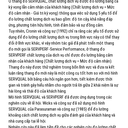
Ở thang đo SERVQUAL, chất lượng dịch vụ được đo lường bằng cả
kỳ vọng lẫn cảm nhận của khách hàng (Chất lượng dịch vụ = Mức
độ cảm nhận - Giá trị kỳ vọng) thông qua việc sử dụng 5 yếu tố để
đo lường chất lượng dịch vụ bao gồm: độ tin cậy, khả năng đáp
ứng, phương tiện hữu hình, tính đảm bảo và sự đồng cảm.
Tuy nhiên, Cronin và cộng sự (1992) chỉ ra rằng các yếu tố được sử
dụng để đo lường chất lượng dịch vụ trong lĩnh vực này có thể thay
đổi ở lĩnh vực khác, vì vậy nhóm tác giả đã phát triển một thang
đo mới gọi là SERVPERF-Service Performance, ở thang đo
SERVPERF chất lượng của dịch vụ chỉ được đo lường bằng cảm
nhận của khách hàng (Chất lượng dịch vụ = Mức độ cảm nhận).
Thang đo này được thử nghiệm trong bốn lĩnh vực và đưa ra kết
luận rằng thang đo mới này là một công cụ tốt hơn so với mô hình
SERVQUAL bởi bảng câu hỏi ngắn gọn hơn, tiết kiệm được thời
gian và tránh gây hiểu nhầm cho người trả lời giữa 2 khái niệm là sự
hài lòng và thái độ của khách hàng.
Mô hình SERVQUAL và SERVPERF đã được ứng dụng trong các
nghiên cứu về lễ hội. Wicks và cộng sự đã sử dụng mô hình
SERVQUAL của Parasuraman và cộng sự (1985) để đo lường
khoảng cách chất lượng dịch vụ giữa đánh giá của khách hàng và
nhà cung cấp tại lễ hội.
Nghiên cứu này đã làm tiền đề cho các nghiên cứu đo lường chất