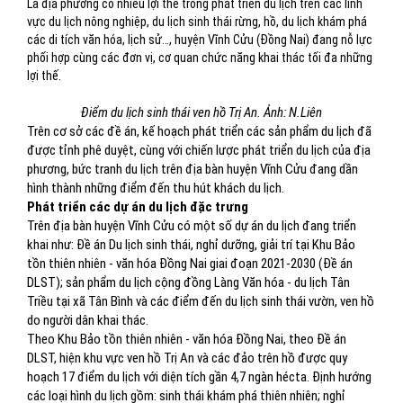
Là địa phương có nhiều lợi thế trong phát triển du lịch trên các lĩnh
vực du lịch nông nghiệp, du lịch sinh thái rừng, hồ, du lịch khám phá
các di tích văn hóa, lịch sử…, huyện Vĩnh Cửu (Đồng Nai) đang nỗ lực
phối hợp cùng các đơn vị, cơ quan chức năng khai thác tối đa những
lợi thế.
Điểm du lịch sinh thái ven hồ Trị An. Ảnh: N.Liên
Trên cơ sở các đề án, kế hoạch phát triển các sản phẩm du lịch đã
được tỉnh phê duyệt, cùng với chiến lược phát triển du lịch của địa
phương, bức tranh du lịch trên địa bàn huyện Vĩnh Cửu đang dần
hình thành những điểm đến thu hút khách du lịch.
Phát triển các dự án du lịch đặc trưng
Trên địa bàn huyện Vĩnh Cửu có một số dự án du lịch đang triển
khai như: Đề án Du lịch sinh thái, nghỉ dưỡng, giải trí tại Khu Bảo
tồn thiên nhiên - văn hóa Đồng Nai giai đoạn 2021-2030 (Đề án
DLST); sản phẩm du lịch cộng đồng Làng Văn hóa - du lịch Tân
Triều tại xã Tân Bình và các điểm đến du lịch sinh thái vườn, ven hồ
do người dân khai thác.
Theo Khu Bảo tồn thiên nhiên - văn hóa Đồng Nai, theo Đề án
DLST, hiện khu vực ven hồ Trị An và các đảo trên hồ được quy
hoạch 17 điểm du lịch với diện tích gần 4,7 ngàn hécta. Định hướng
các loại hình du lịch gồm: sinh thái khám phá thiên nhiên; nghỉ