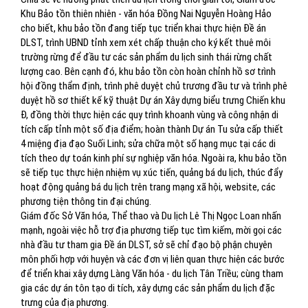
Khu Bảo tồn thiên nhiên - văn hóa Đồng Nai Nguyễn Hoàng Hảo
cho biết, khu bảo tồn đang tiếp tục triển khai thực hiện Đề án
DLST, trình UBND tỉnh xem xét chấp thuận cho ký kết thuê môi
trường rừng để đầu tư các sản phẩm du lịch sinh thái rừng chất
lượng cao. Bên cạnh đó, khu bảo tồn còn hoàn chỉnh hồ sơ trình
hội đồng thẩm định, trình phê duyệt chủ trương đầu tư và trình phê
duyệt hồ sơ thiết kế kỹ thuật Dự án Xây dựng biểu trưng Chiến khu
Đ, đồng thời thực hiện các quy trình khoanh vùng và công nhận di
tích cấp tỉnh một số địa điểm; hoàn thành Dự án Tu sửa cấp thiết
4 miệng địa đạo Suối Linh; sửa chữa một số hạng mục tại các di
tích theo dự toán kinh phí sự nghiệp văn hóa. Ngoài ra, khu bảo tồn
sẽ tiếp tục thực hiện nhiệm vụ xúc tiến, quảng bá du lịch, thúc đẩy
hoạt động quảng bá du lịch trên trang mạng xã hội, website, các
phương tiện thông tin đại chúng.
Giám đốc Sở Văn hóa, Thể thao và Du lịch Lê Thị Ngọc Loan nhấn
mạnh, ngoài việc hỗ trợ địa phương tiếp tục tìm kiếm, mời gọi các
nhà đầu tư tham gia Đề án DLST, sở sẽ chỉ đạo bộ phận chuyên
môn phối hợp với huyện và các đơn vị liên quan thực hiện các bước
để triển khai xây dựng Làng Văn hóa - du lịch Tân Triều; cùng tham
gia các dự án tôn tạo di tích, xây dựng các sản phẩm du lịch đặc
trưng của địa phương.