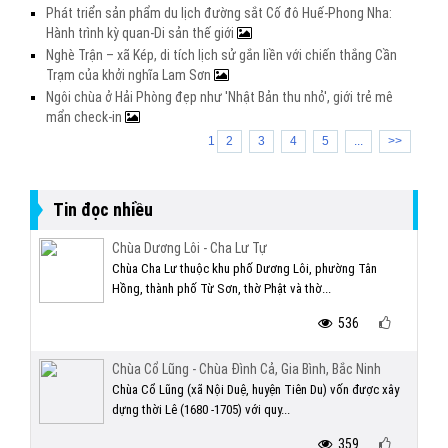
Phát triển sản phẩm du lịch đường sắt Cố đô Huế-Phong Nha:
Hành trình kỳ quan-Di sản thế giới
Nghè Trận – xã Kép, di tích lịch sử gắn liền với chiến thắng Cần
Trạm của khởi nghĩa Lam Sơn
Ngôi chùa ở Hải Phòng đẹp như 'Nhật Bản thu nhỏ', giới trẻ mê
mẩn check-in
1
2
3
4
5
...
>>
Tin đọc nhiều
Chùa Dương Lôi - Cha Lư Tự
Chùa Cha Lư thuộc khu phố Dương Lôi, phường Tân
Hồng, thành phố Từ Sơn, thờ Phật và thờ...
536
Chùa Cổ Lũng - Chùa Đình Cả, Gia Bình, Bắc Ninh
Chùa Cổ Lũng (xã Nội Duệ, huyện Tiên Du) vốn được xây
dựng thời Lê (1680 -1705) với quy...
359