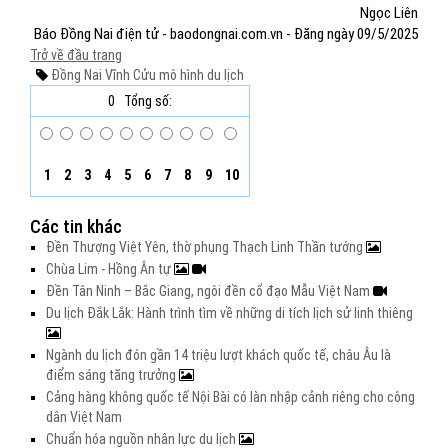
Ngọc Liên
Báo Đồng Nai điện tử - baodongnai.com.vn - Đăng ngày 09/5/2025
Trở về đầu trang
Đồng Nai
Vĩnh Cửu
mô hình du lịch
0
Tổng số:
1
2
3
4
5
6
7
8
9
10
Các tin khác
Đền Thượng Việt Yên, thờ phụng Thạch Linh Thần tướng
Chùa Lim - Hồng Ân tự
Đền Tân Ninh – Bắc Giang, ngôi đền cổ đạo Mẫu Việt Nam
Du lịch Đắk Lắk: Hành trình tìm về những di tích lịch sử linh thiêng
Ngành du lịch đón gần 14 triệu lượt khách quốc tế, châu Âu là
điểm sáng tăng trưởng
Cảng hàng không quốc tế Nội Bài có làn nhập cảnh riêng cho công
dân Việt Nam
Chuẩn hóa nguồn nhân lực du lịch