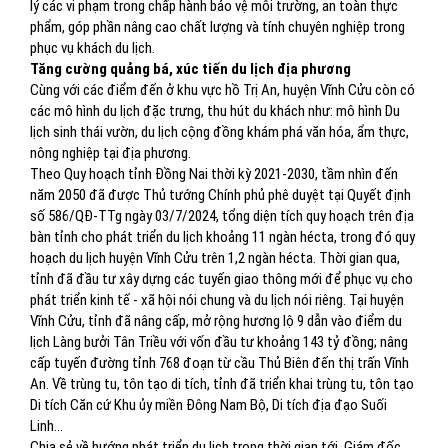
lý các vi phạm trong chấp hành bảo vệ môi trường, an toàn thực
phẩm, góp phần nâng cao chất lượng và tính chuyên nghiệp trong
phục vụ khách du lịch.
Tăng cường quảng bá, xúc tiến du lịch địa phương
Cùng với các điểm đến ở khu vực hồ Trị An, huyện Vĩnh Cửu còn có
các mô hình du lịch đặc trưng, thu hút du khách như: mô hình Du
lịch sinh thái vườn, du lịch cộng đồng khám phá văn hóa, ẩm thực,
nông nghiệp tại địa phương.
Theo Quy hoạch tỉnh Đồng Nai thời kỳ 2021-2030, tầm nhìn đến
năm 2050 đã được Thủ tướng Chính phủ phê duyệt tại Quyết định
số 586/QĐ-TTg ngày 03/7/2024, tổng diện tích quy hoạch trên địa
bàn tỉnh cho phát triển du lịch khoảng 11 ngàn hécta, trong đó quy
hoạch du lịch huyện Vĩnh Cửu trên 1,2 ngàn hécta. Thời gian qua,
tỉnh đã đầu tư xây dựng các tuyến giao thông mới để phục vụ cho
phát triển kinh tế - xã hội nói chung và du lịch nói riêng. Tại huyện
Vĩnh Cửu, tỉnh đã nâng cấp, mở rộng hương lộ 9 dẫn vào điểm du
lịch Làng bưởi Tân Triều với vốn đầu tư khoảng 143 tỷ đồng; nâng
cấp tuyến đường tỉnh 768 đoạn từ cầu Thủ Biên đến thị trấn Vĩnh
An. Về trùng tu, tôn tạo di tích, tỉnh đã triển khai trùng tu, tôn tạo
Di tích Căn cứ Khu ủy miền Đông Nam Bộ, Di tích địa đạo Suối
Linh...
Chia sẻ về hướng phát triển du lịch trong thời gian tới, Giám đốc