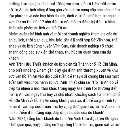
dưỡng; trải nghiệm các hoạt động vui chơi, giải trí trên mặt nước
hồ Trị An; du lịch cộng đồng gắn với dịch vụ cung cấp các sản phẩm
địa phương và các loại hình du lịch, dịch vụ khác phù hợp trong khu
vực. Dự án thu hút 12 nhà đầu tư nộp hồ sơ đăng ký đầu tư khai
thác sản phẩm du lịch ven hồ Trị An.
Nhằm quảng bá hình ảnh và mời gọi doanh nghiệp tham gia các dự
án du lịch, thời gian qua, khu bảo tồn đã phối hợp Sở Văn hóa, thể
thao và du lịch cùng huyện Vĩnh Cửu, các doanh nghiệp tổ chức
thành công các sự kiện thể thao, thu hút sự quan tâm của du
khách.
Anh Trần Hữu Thiết, khách du lịch đến từ Thành phố Hồ Chí Minh,
cho biết khoảng 2 năm gần đây, gia đình anh thường xuyên về khu
vực ven hồ Trị An vào dịp cuối tuần để thay đổi không khí sau một
tuần làm việc, học hành áp lực. Anh Thiết chia sẻ: “Hồ Trị An có vẻ
đẹp tự nhiên ở mọi thời khắc trong ngày. Gia đình tôi thường đến
hồ Trị An vào ngày thứ bảy và chủ nhật. Khoảng cách từ Thành phố
Hồ Chí Minh về hồ Trị An cũng không quá xa, đủ để cả gia đình tự
lái xe đi vào dịp cuối tuần. Tôi hy vọng thời gian tới, hồ Trị An sẽ có
nhiều điểm đến đẳng cấp, đáp ứng nhu cầu của du khách”.
Năm 2024, tổng lượt khách du lịch đến Vĩnh Cửu đạt trên 86 ngàn.
Thời gian qua, huyện tăng cường công tác kiểm tra, giám sát và xử