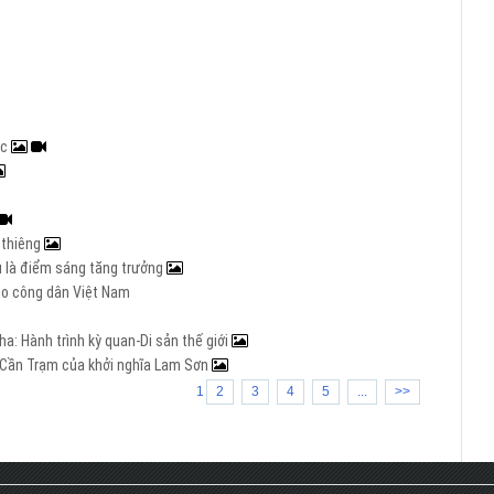
ạc
h thiêng
Âu là điểm sáng tăng trưởng
cho công dân Việt Nam
a: Hành trình kỳ quan-Di sản thế giới
ng Cần Trạm của khởi nghĩa Lam Sơn
1
2
3
4
5
...
>>