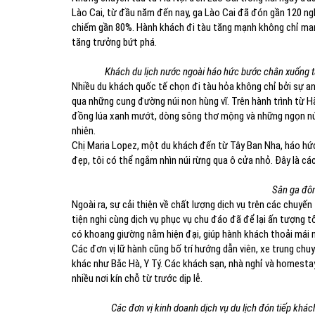
Lào Cai, từ đầu năm đến nay, ga Lào Cai đã đón gần 120 ng
chiếm gần 80%. Hành khách đi tàu tăng mạnh không chỉ man
tăng trưởng bứt phá.
Khách du lịch nước ngoài háo hức bước chân xuống tà
Nhiều du khách quốc tế chọn đi tàu hỏa không chỉ bởi sự a
qua những cung đường núi non hùng vĩ. Trên hành trình từ 
đồng lúa xanh mướt, dòng sông thơ mộng và những ngọn núi 
nhiên.
Chị Maria Lopez, một du khách đến từ Tây Ban Nha, háo hức 
đẹp, tôi có thể ngắm nhìn núi rừng qua ô cửa nhỏ. Đây là c
Sân ga đôn
Ngoài ra, sự cải thiện về chất lượng dịch vụ trên các chuyế
tiện nghi cùng dịch vụ phục vụ chu đáo đã để lại ấn tượng 
có khoang giường nằm hiện đại, giúp hành khách thoải mái n
Các đơn vị lữ hành cũng bố trí hướng dẫn viên, xe trung chu
khác như Bắc Hà, Y Tý. Các khách sạn, nhà nghỉ và homesta
nhiều nơi kín chỗ từ trước dịp lễ.
Các đơn vị kinh doanh dịch vụ du lịch đón tiếp khách