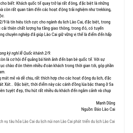
 biết: Khách quốc tế quay trở lại rất đông, đặc biệt là những
mà còn rất quan tâm đến các hoạt động trải nghiệm như trekking,
ộc.
9 là tín hiệu tích cực cho ngành du lịch Lào Cai, đặc biệt, trong
c cải thiện chất lượng hạ tầng giao thông, trong đó, có tuyến
àng chuyên nghiệp đã giúp Lào Cai giữ vững vị thế là điểm đến hấp
rong kỳ nghỉ lễ Quốc khánh 2/9.
còn là cơ hội để quảng bá hình ảnh đến bạn bè quốc tế. Với sự
 tục chào đón thêm nhiều đoàn khách trong thời gian tới, góp phần
Nam.
g mát mẻ và dễ chịu, rất thích hợp cho các hoạt động du lịch, đặc
Bát Xát... Đặc biệt, thời điểm này các cánh đồng lúa bậc thang ở Sa
iên tuyệt đẹp, thu hút rất nhiều du khách đến ngắm cảnh và chụp
Mạnh Dũng
Nguồn: Báo Lào Cai
ch vụ tàu hỏa Lào Cai
du lịch núi non Lào Cai
phát triển du lịch Lào Cai