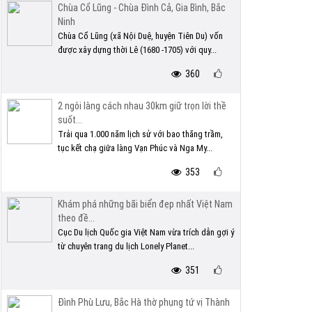
Chùa Cổ Lũng - Chùa Đình Cả, Gia Bình, Bắc
Ninh
Chùa Cổ Lũng (xã Nội Duệ, huyện Tiên Du) vốn
được xây dựng thời Lê (1680 -1705) với quy...
360
2 ngôi làng cách nhau 30km giữ trọn lời thề
suốt...
Trải qua 1.000 năm lịch sử với bao thăng trầm,
tục kết chạ giữa làng Vạn Phúc và Nga My...
353
Khám phá những bãi biển đẹp nhất Việt Nam
theo đề...
Cục Du lịch Quốc gia Việt Nam vừa trích dẫn gợi ý
từ chuyên trang du lịch Lonely Planet...
351
Đình Phù Lưu, Bắc Hà thờ phụng tứ vị Thành