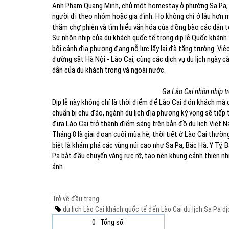
Anh Phạm Quang Minh, chủ một homestay ở phường Sa Pa, cho
người đi theo nhóm hoặc gia đình. Họ không chỉ ở lâu hơn 
thăm chợ phiên và tìm hiểu văn hóa của đồng bào các dân t
Sự nhộn nhịp của du khách quốc tế trong dịp lễ Quốc khánh 2/
bối cảnh địa phương đang nỗ lực lấy lại đà tăng trưởng. Việ
đường sắt Hà Nội - Lào Cai, cùng các dịch vụ du lịch ngày c
dẫn của du khách trong và ngoài nước.
Ga Lào Cai nhộn nhịp t
Dịp lễ này không chỉ là thời điểm để Lào Cai đón khách mà 
chuẩn bị chu đáo, ngành du lịch địa phương kỳ vọng sẽ tiếp
đưa Lào Cai trở thành điểm sáng trên bản đồ du lịch Việt 
Tháng 8 là giai đoạn cuối mùa hè, thời tiết ở Lào Cai thườn
biệt là khám phá các vùng núi cao như Sa Pa, Bắc Hà, Y Tý, 
Pa bắt đầu chuyển vàng rực rỡ, tạo nên khung cảnh thiên nh
ảnh.
Trở về đầu trang
du lịch Lào Cai
khách quốc tế đến Lào Cai
du lịch Sa Pa
dị
0
Tổng số: