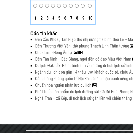
1
2
3
4
5
6
7
8
9
10
Các tin khác
Đền Cầu Khoai, Tân Hiệp thờ nhị nữ nghĩa binh thời Lê – M
Đền Thượng Việt Yên, thờ phụng Thạch Linh Thần tướng
Chùa Lim - Hồng Ân tự
Đền Tân Ninh – Bắc Giang, ngôi đền cổ đạo Mẫu Việt Nam
Du lịch Đắk Lắk: Hành trình tìm về những di tích lịch sử lin
Ngành du lịch đón gần 14 triệu lượt khách quốc tế, châu 
Cảng hàng không quốc tế Nội Bài có làn nhập cảnh riêng 
Chuẩn hóa nguồn nhân lực du lịch
Phát triển sản phẩm du lịch đường sắt Cố đô Huế-Phong Nh
Nghè Trận – xã Kép, di tích lịch sử gắn liền với chiến thắ