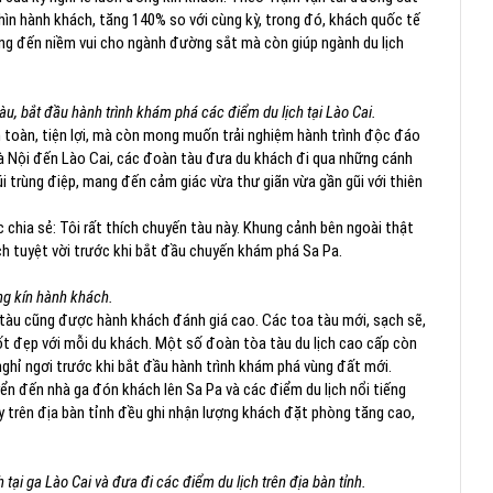
hìn hành khách, tăng 140% so với cùng kỳ, trong đó, khách quốc tế
g đến niềm vui cho ngành đường sắt mà còn giúp ngành du lịch
u, bắt đầu hành trình khám phá các điểm du lịch tại Lào Cai.
n toàn, tiện lợi, mà còn mong muốn trải nghiệm hành trình độc đáo
Hà Nội đến Lào Cai, các đoàn tàu đưa du khách đi qua những cánh
trùng điệp, mang đến cảm giác vừa thư giãn vừa gần gũi với thiên
chia sẻ: Tôi rất thích chuyến tàu này. Khung cảnh bên ngoài thật
ách tuyệt vời trước khi bắt đầu chuyến khám phá Sa Pa.
g kín hành khách.
n tàu cũng được hành khách đánh giá cao. Các toa tàu mới, sạch sẽ,
tốt đẹp với mỗi du khách. Một số đoàn tòa tàu du lịch cao cấp còn
ghỉ ngơi trước khi bắt đầu hành trình khám phá vùng đất mới.
yển đến nhà ga đón khách lên Sa Pa và các điểm du lịch nổi tiếng
y trên địa bàn tỉnh đều ghi nhận lượng khách đặt phòng tăng cao,
 tại ga Lào Cai và đưa đi các điểm du lịch trên địa bàn tỉnh.