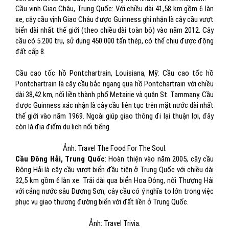
Cầu vịnh Giao Châu, Trung Quốc: Với chiều dài 41,58 km gồm 6 làn
xe, cây cầu vịnh Giao Châu được Guinness ghi nhận là cây cầu vượt
biển dài nhất thế giới (theo chiều dài toàn bộ) vào năm 2012. Cây
cầu có 5.200 trụ, sử dụng 450.000 tấn thép, có thể chịu được động
đất cấp 8.
Cầu cao tốc hồ Pontchartrain, Louisiana​, Mỹ: Cầu cao tốc hồ
Pontchartrain là cây cầu bắc ngang qua hồ Pontchartrain với chiều
dài 38,42 km, nối liền thành phố Metairie và quận St. Tammany. Cầu
được Guinness xác nhận là cây cầu liên tục trên mặt nước dài nhất
thế giới vào năm 1969. Ngoài giúp giao thông đi lại thuận lợi, đây
còn là địa điểm du lịch nổi tiếng.
Ảnh: Travel The Food For The Soul.
Cầu Đông Hải, Trung Quốc
: Hoàn thiện vào năm 2005, cây cầu
Đông Hải là cây cầu vượt biển đầu tiên ở Trung Quốc với chiều dài
32,5 km gồm 6 làn xe. Trải dài qua biển Hoa Đông, nối Thượng Hải
với cảng nước sâu Dương Sơn, cây cầu có ý nghĩa to lớn trong việc
phục vụ giao thương đường biển với đất liền ở Trung Quốc.
Ảnh: Travel Trivia.