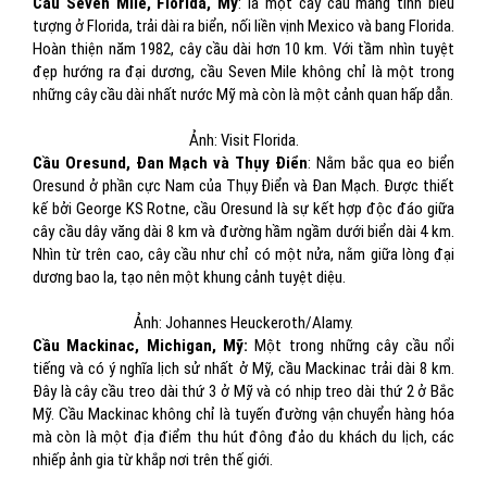
Cầu Seven Mile, Florida, Mỹ
: là một cây cầu mang tính biểu
tượng ở Florida, trải dài ra biển, nối liền vịnh Mexico và bang Florida.
Hoàn thiện năm 1982, cây cầu dài hơn 10 km. Với tầm nhìn tuyệt
đẹp hướng ra đại dương, cầu Seven Mile không chỉ là một trong
những cây cầu dài nhất nước Mỹ mà còn là một cảnh quan hấp dẫn.
Ảnh: Visit Florida.
Cầu Oresund, Đan Mạch và Thụy Điển
: Nằm bắc qua eo biển
Oresund ở phần cực Nam của Thụy Điển và Đan Mạch. Được thiết
kế bởi George KS Rotne, cầu Oresund là sự kết hợp độc đáo giữa
cây cầu dây văng dài 8 km và đường hầm ngầm dưới biển dài 4 km.
Nhìn từ trên cao, cây cầu như chỉ có một nửa, nằm giữa lòng đại
dương bao la, tạo nên một khung cảnh tuyệt diệu.
Ảnh: Johannes Heuckeroth/Alamy.
Cầu Mackinac, Michigan, Mỹ:
Một trong những cây cầu nổi
tiếng và có ý nghĩa lịch sử nhất ở Mỹ, cầu Mackinac trải dài 8 km.
Đây là cây cầu treo dài thứ 3 ở Mỹ và có nhịp treo dài thứ 2 ở Bắc
Mỹ. Cầu Mackinac không chỉ là tuyến đường vận chuyển hàng hóa
mà còn là một địa điểm thu hút đông đảo du khách du lịch, các
nhiếp ảnh gia từ khắp nơi trên thế giới.