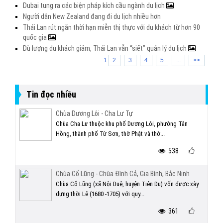
Dubai tung ra các biện pháp kích cầu ngành du lịch
Người dân New Zealand đang đi du lịch nhiều hơn
Thái Lan rút ngắn thời hạn miễn thị thực với du khách từ hơn 90
quốc gia
Dù lượng du khách giảm, Thái Lan vẫn “siết” quản lý du lịch
1
2
3
4
5
...
>>
Tin đọc nhiều
Chùa Dương Lôi - Cha Lư Tự
Chùa Cha Lư thuộc khu phố Dương Lôi, phường Tân
Hồng, thành phố Từ Sơn, thờ Phật và thờ...
538
Chùa Cổ Lũng - Chùa Đình Cả, Gia Bình, Bắc Ninh
Chùa Cổ Lũng (xã Nội Duệ, huyện Tiên Du) vốn được xây
dựng thời Lê (1680 -1705) với quy...
361