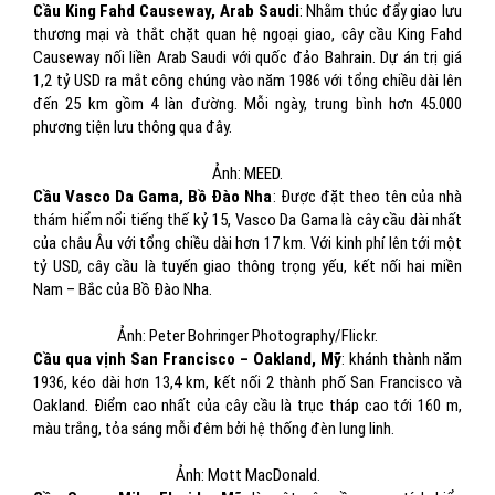
Cầu King Fahd Causeway, Arab Saudi
: Nhằm thúc đẩy giao lưu
thương mại và thắt chặt quan hệ ngoại giao, cây cầu King Fahd
Causeway nối liền Arab Saudi với quốc đảo Bahrain. Dự án trị giá
1,2 tỷ USD ra mắt công chúng vào năm 1986 với tổng chiều dài lên
đến 25 km gồm 4 làn đường. Mỗi ngày, trung bình hơn 45.000
phương tiện lưu thông qua đây.
Ảnh: MEED.
Cầu Vasco Da Gama, Bồ Đào Nha
: Được đặt theo tên của nhà
thám hiểm nổi tiếng thế kỷ 15, Vasco Da Gama là cây cầu dài nhất
của châu Âu với tổng chiều dài hơn 17 km. Với kinh phí lên tới một
tỷ USD, cây cầu là tuyến giao thông trọng yếu, kết nối hai miền
Nam – Bắc của Bồ Đào Nha.
Ảnh: Peter Bohringer Photography/Flickr.
Cầu qua vịnh San Francisco – Oakland, Mỹ
: khánh thành năm
1936, kéo dài hơn 13,4 km, kết nối 2 thành phố San Francisco và
Oakland. Điểm cao nhất của cây cầu là trục tháp cao tới 160 m,
màu trắng, tỏa sáng mỗi đêm bởi hệ thống đèn lung linh.
Ảnh: Mott MacDonald.