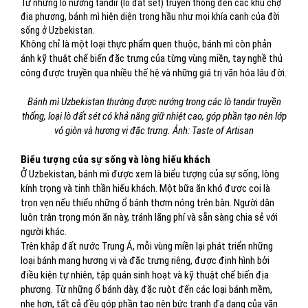
Từ những lò nướng tandir (lò đất sét) truyền thống đến các khu chợ
địa phương, bánh mì hiện diện trong hầu như mọi khía cạnh của đời
sống ở Uzbekistan.
Không chỉ là một loại thực phẩm quen thuộc, bánh mì còn phản
ánh kỹ thuật chế biến đặc trưng của từng vùng miền, tay nghề thủ
công được truyền qua nhiều thế hệ và những giá trị văn hóa lâu đời.
Bánh mì Uzbekistan thường được nướng trong các lò tandir truyền
thống, loại lò đất sét có khả năng giữ nhiệt cao, góp phần tạo nên lớp
vỏ giòn và hương vị đặc trưng. Ảnh: Taste of Artisan
Biểu tượng của sự sống và lòng hiếu khách
Ở Uzbekistan, bánh mì được xem là biểu tượng của sự sống, lòng
kính trọng và tinh thần hiếu khách. Một bữa ăn khó được coi là
trọn vẹn nếu thiếu những ổ bánh thơm nóng trên bàn. Người dân
luôn trân trọng món ăn này, tránh lãng phí và sẵn sàng chia sẻ với
người khác.
Trên khắp đất nước Trung Á, mỗi vùng miền lại phát triển những
loại bánh mang hương vị và đặc trưng riêng, được định hình bởi
điều kiện tự nhiên, tập quán sinh hoạt và kỹ thuật chế biến địa
phương. Từ những ổ bánh dày, đặc ruột đến các loại bánh mềm,
nhẹ hơn, tất cả đều góp phần tạo nên bức tranh đa dạng của văn