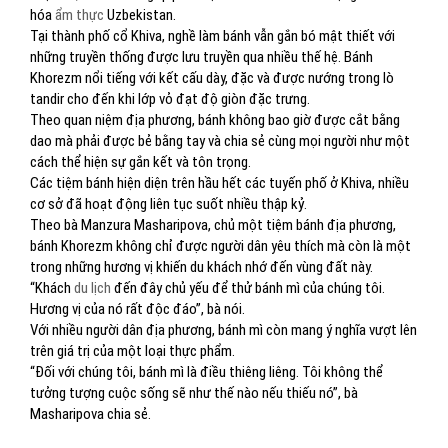
hóa
ẩm thực
Uzbekistan.
Tại thành phố cổ Khiva, nghề làm bánh vẫn gắn bó mật thiết với
những truyền thống được lưu truyền qua nhiều thế hệ. Bánh
Khorezm nổi tiếng với kết cấu dày, đặc và được nướng trong lò
tandir cho đến khi lớp vỏ đạt độ giòn đặc trưng.
Theo quan niệm địa phương, bánh không bao giờ được cắt bằng
dao mà phải được bẻ bằng tay và chia sẻ cùng mọi người như một
cách thể hiện sự gắn kết và tôn trọng.
Các tiệm bánh hiện diện trên hầu hết các tuyến phố ở Khiva, nhiều
cơ sở đã hoạt động liên tục suốt nhiều thập kỷ.
Theo bà Manzura Masharipova, chủ một tiệm bánh địa phương,
bánh Khorezm không chỉ được người dân yêu thích mà còn là một
trong những hương vị khiến du khách nhớ đến vùng đất này.
“Khách
du lịch
đến đây chủ yếu để thử bánh mì của chúng tôi.
Hương vị của nó rất độc đáo”, bà nói.
Với nhiều người dân địa phương, bánh mì còn mang ý nghĩa vượt lên
trên giá trị của một loại thực phẩm.
“Đối với chúng tôi, bánh mì là điều thiêng liêng. Tôi không thể
tưởng tượng cuộc sống sẽ như thế nào nếu thiếu nó”, bà
Masharipova chia sẻ.