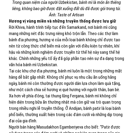
Trong quan niệm của người Uzbekistan, bánh mì là món ăn thiêng
liêng, không bao giờ được đặt xuống đất dù đã được gói trong túi.
Ảnh: Taste of Artisan
Hương vị vùng miền và những truyền thống được lưu giữ
Rời Khiva, hành trình tiếp tục đến Samarkand, nơi bánh mì cũng
mang những nét đặc trưng riêng khó trộn lẫn. Theo các thợ làm
bánh địa phương, hương vị của mỗi loại bánh không chỉ được tạo
nên từ công thức chế biến mà còn gắn với điều kiện tự nhiên, khí
hậu và những kinh nghiệm được truyền từ thế hệ này sang thế hệ
khác. Chính những yếu tố ấy đã góp phần tạo nên sự đa dạng trong
văn hóa bánh mì Uzbekistan.
Tại các khu chợ địa phương, bánh mì luôn là một trong những mặt
hàng dễ bắt gặp nhất. Không chỉ phục vụ nhu cầu ăn uống hằng
ngày, bánh mì còn thường được người dân lựa chọn làm quà tặng,
như một cách chia sẻ hương vị quê hương với người thân, bạn bè.
Xa hơn về phía đông, tại thung lũng Fergana, bánh mì không chỉ
hiện diện trong bữa ăn thường nhật mà còn giữ vai trò quan trọng
trong nhiều nghi lễ truyền thống. Ở Andijan, bánh patir là loại bánh
phổ biến, thường xuất hiện trong các đám cưới và những dịp trọng
đại của gia đình.
Người bán hàng Masudakhon Egamberiyeva cho biết:
“Patir được