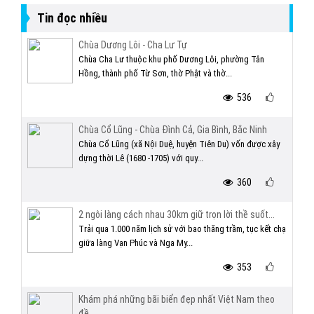
Tin đọc nhiều
Chùa Dương Lôi - Cha Lư Tự
Chùa Cha Lư thuộc khu phố Dương Lôi, phường Tân
Hồng, thành phố Từ Sơn, thờ Phật và thờ...
536
Chùa Cổ Lũng - Chùa Đình Cả, Gia Bình, Bắc Ninh
Chùa Cổ Lũng (xã Nội Duệ, huyện Tiên Du) vốn được xây
dựng thời Lê (1680 -1705) với quy...
360
2 ngôi làng cách nhau 30km giữ trọn lời thề suốt...
Trải qua 1.000 năm lịch sử với bao thăng trầm, tục kết chạ
giữa làng Vạn Phúc và Nga My...
353
Khám phá những bãi biển đẹp nhất Việt Nam theo
đề...