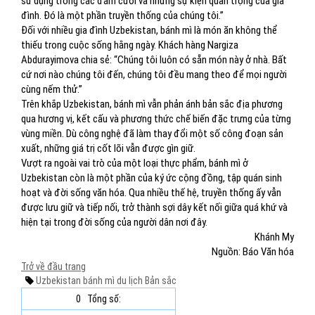
sử dụng trong các đám cưới và những sự kiện quan trọng của gia
đình. Đó là một phần truyền thống của chúng tôi.”
Đối với nhiều gia đình Uzbekistan, bánh mì là món ăn không thể
thiếu trong cuộc sống hằng ngày. Khách hàng Nargiza
Abdurayimova chia sẻ:
“Chúng tôi luôn có sẵn món này ở nhà. Bất
cứ nơi nào chúng tôi đến, chúng tôi đều mang theo để mọi người
cùng nếm thử.”
Trên khắp Uzbekistan, bánh mì vẫn phản ánh bản sắc địa phương
qua hương vị, kết cấu và phương thức chế biến đặc trưng của từng
vùng miền. Dù công nghệ đã làm thay đổi một số công đoạn sản
xuất, những giá trị cốt lõi vẫn được gìn giữ.
Vượt ra ngoài vai trò của một loại thực phẩm, bánh mì ở
Uzbekistan còn là một phần của ký ức cộng đồng, tập quán sinh
hoạt và đời sống văn hóa. Qua nhiều thế hệ, truyền thống ấy vẫn
được lưu giữ và tiếp nối, trở thành sợi dây kết nối giữa quá khứ và
hiện tại trong đời sống của người dân nơi đây.
Khánh My
Nguồn: Báo Văn hóa
Trở về đầu trang
Uzbekistan
bánh mì
du lịch
Bản sắc
0
Tổng số: