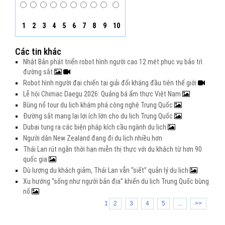
1
2
3
4
5
6
7
8
9
10
Các tin khác
Nhật Bản phát triển robot hình người cao 12 mét phục vụ bảo trì
đường sắt
Robot hình người đại chiến tại giải đối kháng đầu tiên thế giới
Lễ hội Chimac Daegu 2026: Quảng bá ẩm thực Việt Nam
Bùng nổ tour du lịch khám phá công nghệ Trung Quốc
Đường sắt mang lại lợi ích lớn cho du lịch Trung Quốc
Dubai tung ra các biện pháp kích cầu ngành du lịch
Người dân New Zealand đang đi du lịch nhiều hơn
Thái Lan rút ngắn thời hạn miễn thị thực với du khách từ hơn 90
quốc gia
Dù lượng du khách giảm, Thái Lan vẫn “siết” quản lý du lịch
Xu hướng “sống như người bản địa” khiến du lịch Trung Quốc bùng
nổ
1
2
3
4
5
...
>>