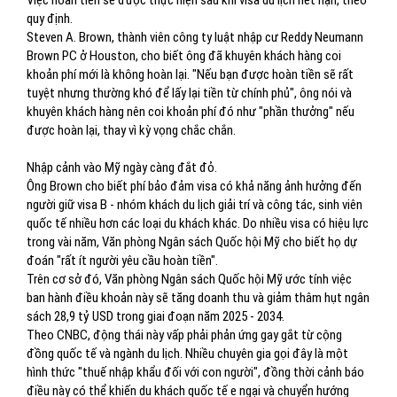
Việc hoàn tiền sẽ được thực hiện sau khi visa du lịch hết hạn, theo
quy định.
Steven A. Brown, thành viên công ty luật nhập cư Reddy Neumann
Brown PC ở Houston, cho biết ông đã khuyên khách hàng coi
khoản phí mới là không hoàn lại. "Nếu bạn được hoàn tiền sẽ rất
tuyệt nhưng thường khó để lấy lại tiền từ chính phủ", ông nói và
khuyên khách hàng nên coi khoản phí đó như "phần thưởng" nếu
được hoàn lại, thay vì kỳ vọng chắc chắn.
Nhập cảnh vào Mỹ ngày càng đắt đỏ.
Ông Brown cho biết phí bảo đảm visa có khả năng ảnh hưởng đến
người giữ visa B - nhóm khách du lịch giải trí và công tác, sinh viên
quốc tế nhiều hơn các loại du khách khác. Do nhiều visa có hiệu lực
trong vài năm, Văn phòng Ngân sách Quốc hội Mỹ cho biết họ dự
đoán "rất ít người yêu cầu hoàn tiền".
Trên cơ sở đó, Văn phòng Ngân sách Quốc hội Mỹ ước tính việc
ban hành điều khoản này sẽ tăng doanh thu và giảm thâm hụt ngân
sách 28,9 tỷ USD trong giai đoạn năm 2025 - 2034.
Theo CNBC, động thái này vấp phải phản ứng gay gắt từ cộng
đồng quốc tế và ngành du lịch. Nhiều chuyên gia gọi đây là một
hình thức "thuế nhập khẩu đối với con người", đồng thời cảnh báo
điều này có thể khiến du khách quốc tế e ngại và chuyển hướng