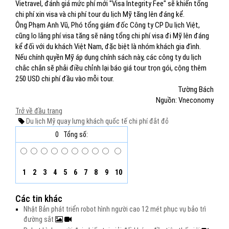
Vietravel, đánh giá mức phí mới "Visa Integrity Fee" sẽ khiến tổng
chi phí xin visa và chi phí tour du lịch Mỹ tăng lên đáng kể.
Ông Phạm Anh Vũ, Phó tổng giám đốc Công ty CP Du lịch Việt,
cũng lo lắng phí visa tăng sẽ nâng tổng chi phí visa đi Mỹ lên đáng
kể đối với du khách Việt Nam, đặc biệt là nhóm khách gia đình.
Nếu chính quyền Mỹ áp dụng chính sách này, các công ty du lịch
chắc chắn sẽ phải điều chỉnh lại báo giá tour trọn gói, cộng thêm
250 USD chi phí đầu vào mỗi tour.
Tường Bách
Nguồn: Vneconomy
Trở về đầu trang
Du lịch Mỹ
quay lưng
khách quốc tế
chi phí
đắt đỏ
0
Tổng số:
1
2
3
4
5
6
7
8
9
10
Các tin khác
Nhật Bản phát triển robot hình người cao 12 mét phục vụ bảo trì
đường sắt