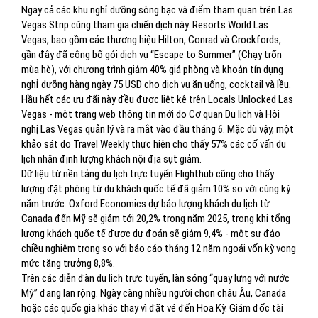
Ngay cả các khu nghỉ dưỡng sòng bạc và điểm tham quan trên Las
Vegas Strip cũng tham gia chiến dịch này. Resorts World Las
Vegas, bao gồm các thương hiệu Hilton, Conrad và Crockfords,
gần đây đã công bố gói dịch vụ “Escape to Summer” (Chạy trốn
mùa hè), với chương trình giảm 40% giá phòng và khoản tín dụng
nghỉ dưỡng hàng ngày 75 USD cho dịch vụ ăn uống, cocktail và lều.
Hầu hết các ưu đãi này đều được liệt kê trên Locals Unlocked Las
Vegas - một trang web thông tin mới do Cơ quan Du lịch và Hội
nghị Las Vegas quản lý và ra mắt vào đầu tháng 6. Mặc dù vậy, một
khảo sát do Travel Weekly thực hiện cho thấy 57% các cố vấn du
lịch nhận định lượng khách nội địa sụt giảm.
Dữ liệu từ nền tảng du lịch trực tuyến Flighthub cũng cho thấy
lượng đặt phòng từ du khách quốc tế đã giảm 10% so với cùng kỳ
năm trước. Oxford Economics dự báo lượng khách du lịch từ
Canada đến Mỹ sẽ giảm tới 20,2% trong năm 2025, trong khi tổng
lượng khách quốc tế được dự đoán sẽ giảm 9,4% - một sự đảo
chiều nghiêm trọng so với báo cáo tháng 12 năm ngoái vốn kỳ vọng
mức tăng trưởng 8,8%.
Trên các diễn đàn du lịch trực tuyến, làn sóng “quay lưng với nước
Mỹ” đang lan rộng. Ngày càng nhiều người chọn châu Âu, Canada
hoặc các quốc gia khác thay vì đặt vé đến Hoa Kỳ. Giám đốc tài