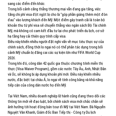
sang các điểm đến khác.
Trong bối cảnh căng thẳng thương mại vẫn đang gia tăng, việc
tăng chi phí visa đột ngột bị cho là "góp phần giáng thêm một đòn
đau" vào lượng khách đến Mỹ. Một điểm gây tranh cãi là toàn bộ
khoản thu từ phí visa sẽ chuyển thẳng vào ngân sách Bộ Tài chính
Mỹ, mà không có cam kết đầu tư lại cho phát triển du lịch, cơ sở
hạ tầng hay cải thiện quy trình cấp visa.
Điều này khiến nhiều người đặt nghi vấn về mục tiêu thực sự của
chính sách, đồng thời lo ngại nó có thể phản tác dụng trong bối
cảnh Mỹ chuẩn bị đăng cai các sự kiện lớn như FIFA World Cup
2026.
Trong khi đó, công dân 42 quốc gia thuộc chương trình miễn thị
thực (Visa Waiver Program), gồm các nước Tây Âu, Anh, Nhật Bản
và Úc, sẽ không bị áp dụng khoản phí mới. Điều này khiến nhiều
nước, đặc biệt tại châu Á, lo ngại về tính công bằng và khả năng
tiếp cận của công dân nước họ đến Mỹ.
Tại Việt Nam, nhiều doanh nghiệp lữ hành cũng đang theo dõi các
thông tin mới về đạo luật, bởi chính sách visa mới chắc chắn sẽ
ảnh hưởng tới hoạt động bán tour đi Mỹ tại Việt Nam. Bà Nguyễn
Nguyệt Vân Khanh, Giám đốc Ban Tiếp thị - Công ty Du lịch