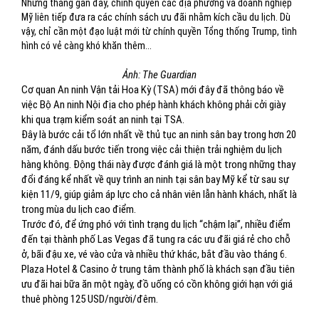
Những tháng gần đây, chính quyền các địa phương và doanh nghiệp
Mỹ liên tiếp đưa ra các chính sách ưu đãi nhằm kích cầu du lịch. Dù
vậy, chỉ cần một đạo luật mới từ chính quyền Tổng thống Trump, tình
hình có vẻ càng khó khăn thêm...
Ảnh: The Guardian
Cơ quan An ninh Vận tải Hoa Kỳ (TSA) mới đây đã thông báo về
việc Bộ An ninh Nội địa cho phép hành khách không phải cởi giày
khi qua trạm kiểm soát an ninh tại TSA.
Đây là bước cải tổ lớn nhất về thủ tục an ninh sân bay trong hơn 20
năm, đánh dấu bước tiến trong việc cải thiện trải nghiệm du lịch
hàng không. Động thái này được đánh giá là một trong những thay
đổi đáng kể nhất về quy trình an ninh tại sân bay Mỹ kể từ sau sự
kiện 11/9, giúp giảm áp lực cho cả nhân viên lẫn hành khách, nhất là
trong mùa du lịch cao điểm.
Trước đó, để ứng phó với tình trạng du lịch “chậm lại”, nhiều điểm
đến tại thành phố Las Vegas đã tung ra các ưu đãi giá rẻ cho chỗ
ở, bãi đậu xe, vé vào cửa và nhiều thứ khác, bắt đầu vào tháng 6.
Plaza Hotel & Casino ở trung tâm thành phố là khách sạn đầu tiên
ưu đãi hai bữa ăn một ngày, đồ uống có cồn không giới hạn với giá
thuê phòng 125 USD/người/đêm.