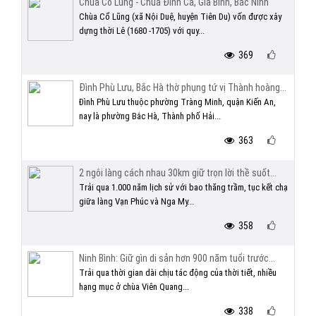
Chùa Cổ Lũng - Chùa Đình Cả, Gia Bình, Bắc Ninh
Chùa Cổ Lũng (xã Nội Duệ, huyện Tiên Du) vốn được xây
dựng thời Lê (1680 -1705) với quy...
369
Đình Phù Lưu, Bắc Hà thờ phụng tứ vị Thành hoàng...
Đình Phù Lưu thuộc phường Tràng Minh, quận Kiến An,
nay là phường Bắc Hà, Thành phố Hải...
363
2 ngôi làng cách nhau 30km giữ trọn lời thề suốt...
Trải qua 1.000 năm lịch sử với bao thăng trầm, tục kết chạ
giữa làng Vạn Phúc và Nga My...
358
Ninh Bình: Giữ gìn di sản hơn 900 năm tuổi trước...
Trải qua thời gian dài chịu tác động của thời tiết, nhiều
hạng mục ở chùa Viên Quang...
338