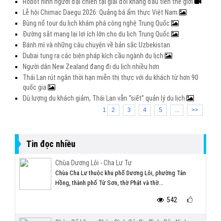
Robot hình người đại chiến tại giải đối kháng đầu tiên thế giới
Lễ hội Chimac Daegu 2026: Quảng bá ẩm thực Việt Nam
Bùng nổ tour du lịch khám phá công nghệ Trung Quốc
Đường sắt mang lại lợi ích lớn cho du lịch Trung Quốc
Bánh mì và những câu chuyện về bản sắc Uzbekistan
Dubai tung ra các biện pháp kích cầu ngành du lịch
Người dân New Zealand đang đi du lịch nhiều hơn
Thái Lan rút ngắn thời hạn miễn thị thực với du khách từ hơn 90
quốc gia
Dù lượng du khách giảm, Thái Lan vẫn “siết” quản lý du lịch
1
2
3
4
5
...
>>
Tin đọc nhiều
Chùa Dương Lôi - Cha Lư Tự
Chùa Cha Lư thuộc khu phố Dương Lôi, phường Tân
Hồng, thành phố Từ Sơn, thờ Phật và thờ...
542