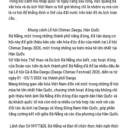
Trong bối cảnh hội nhập quốc tế ngày càng sâu rộng, việc quảng bá
văn hóa và du lịch Việt Nam ra thế giới không chỉ là nhiệm vụ mà còn
là cơ hội để khẳng định vị thế của đất nước trên bản đồ du lịch toàn
cầu...
Khung cảnh Lễ hội Chimac Daegu, Hàn Quốc.
Đà Nẵng, một trong những thành phố năng động, đã tận dụng cơ
hội này để giới thiệu bản sắc văn hóa độc đáo của mình tại Lễ hội
Chimac Daegu 2026, một trong những sự kiện mùa hè lớn nhất tại
Hàn Quốc.
Sở Văn hóa Thể thao và Du lịch Đà Nẵng cho biết, các hoạt động
của Đoàn xúc tiến du lịch thành phố Đà Nẵng đã để lại nhiều dấu ấn
tại Lễ hội Gà & Bia Daegu (Daegu Chimac Festival) 2026, diễn ra từ
ngày 01 –05/7/2026 tại thành phố Daegu.
Mang không gian văn hóa Việt Nam đến với một trong những lễ hội
mùa hè lớn nhất Hàn Quốc, chương trình hoạt động này không chỉ
giới thiệu hình ảnh Đà Nẵng đến đông đảo người dân Hàn Quốc và
du khách quốc tế mà còn mở ra nhiều cơ hội hợp tác mới với các
đối tác du lịch tại Daegu và Vùng Đông Nam Hàn Quốc, góp phần
tăng cường kết nối giữa Đà Nẵng và các địa phương của Hàn Quốc.
Lãnh đạo Sở VHTT&DL Đà Nẵng và Ban tổ chức thực hiện nghi thức