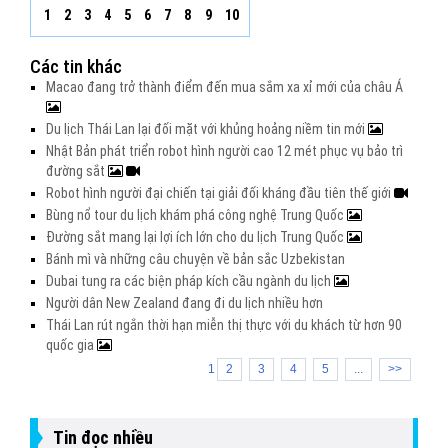
1
2
3
4
5
6
7
8
9
10
Các tin khác
Macao đang trở thành điểm đến mua sắm xa xỉ mới của châu Á
Du lịch Thái Lan lại đối mặt với khủng hoảng niềm tin mới
Nhật Bản phát triển robot hình người cao 12 mét phục vụ bảo trì
đường sắt
Robot hình người đại chiến tại giải đối kháng đầu tiên thế giới
Bùng nổ tour du lịch khám phá công nghệ Trung Quốc
Đường sắt mang lại lợi ích lớn cho du lịch Trung Quốc
Bánh mì và những câu chuyện về bản sắc Uzbekistan
Dubai tung ra các biện pháp kích cầu ngành du lịch
Người dân New Zealand đang đi du lịch nhiều hơn
Thái Lan rút ngắn thời hạn miễn thị thực với du khách từ hơn 90
quốc gia
1
2
3
4
5
...
>>
Tin đọc nhiều