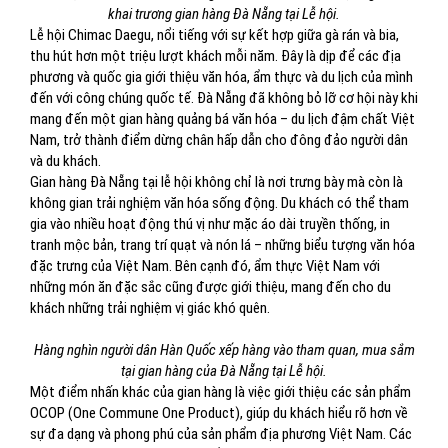
khai trương gian hàng Đà Nẵng tại Lễ hội.
Lễ hội Chimac Daegu, nổi tiếng với sự kết hợp giữa gà rán và bia,
thu hút hơn một triệu lượt khách mỗi năm. Đây là dịp để các địa
phương và quốc gia giới thiệu văn hóa, ẩm thực và du lịch của mình
đến với công chúng quốc tế. Đà Nẵng đã không bỏ lỡ cơ hội này khi
mang đến một gian hàng quảng bá văn hóa – du lịch đậm chất Việt
Nam, trở thành điểm dừng chân hấp dẫn cho đông đảo người dân
và du khách.
Gian hàng Đà Nẵng tại lễ hội không chỉ là nơi trưng bày mà còn là
không gian trải nghiệm văn hóa sống động. Du khách có thể tham
gia vào nhiều hoạt động thú vị như mặc áo dài truyền thống, in
tranh mộc bản, trang trí quạt và nón lá – những biểu tượng văn hóa
đặc trưng của Việt Nam. Bên cạnh đó, ẩm thực Việt Nam với
những món ăn đặc sắc cũng được giới thiệu, mang đến cho du
khách những trải nghiệm vị giác khó quên.
Hàng nghìn người dân Hàn Quốc xếp hàng vào tham quan, mua sắm
tại gian hàng của Đà Nẵng tại Lễ hội.
Một điểm nhấn khác của gian hàng là việc giới thiệu các sản phẩm
OCOP (One Commune One Product), giúp du khách hiểu rõ hơn về
sự đa dạng và phong phú của sản phẩm địa phương Việt Nam. Các