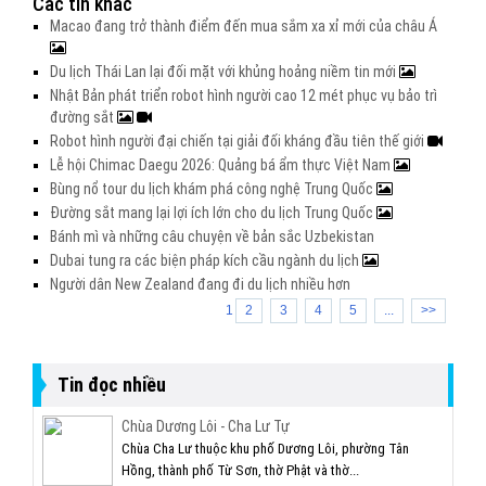
Các tin khác
Macao đang trở thành điểm đến mua sắm xa xỉ mới của châu Á
Du lịch Thái Lan lại đối mặt với khủng hoảng niềm tin mới
Nhật Bản phát triển robot hình người cao 12 mét phục vụ bảo trì
đường sắt
Robot hình người đại chiến tại giải đối kháng đầu tiên thế giới
Lễ hội Chimac Daegu 2026: Quảng bá ẩm thực Việt Nam
Bùng nổ tour du lịch khám phá công nghệ Trung Quốc
Đường sắt mang lại lợi ích lớn cho du lịch Trung Quốc
Bánh mì và những câu chuyện về bản sắc Uzbekistan
Dubai tung ra các biện pháp kích cầu ngành du lịch
Người dân New Zealand đang đi du lịch nhiều hơn
1
2
3
4
5
...
>>
Tin đọc nhiều
Chùa Dương Lôi - Cha Lư Tự
Chùa Cha Lư thuộc khu phố Dương Lôi, phường Tân
Hồng, thành phố Từ Sơn, thờ Phật và thờ...