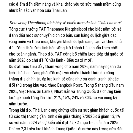
các điểm đến tiềm năng và khai thác yếu tố sức mạnh mềm cũng
như bản sắc văn hóa của Thái Lan.
Sorawong Thienthong trình bày về chiến lược du lịch "Thái Lan mới".
Tổng cục trưởng TAT Thapanee Kiatphaibool cho biết năm tới sẽ
đánh dấu một sự chuyển dịch cơ bản, cân bằng du lịch giữa các
vùng miền và theo mùa, khuyến khích du lịch sáng tạo và theo chủ
đề, đồng thời đưa tính bền vững trở thành tiêu chuẩn then chốt
cho toàn ngành. Theo đó, TAT công bố chiến lược tiếp thị quốc tế
năm 2026 có chủ đề "Chữa lành - Điều xa xỉ mới".
Dù đặt mục tiêu đầy tham vọng cho năm 2026, năm nay ngành du
lịch Thái Lan đang phải đối mặt với nhiều thách thức do căng
thẳng địa chính trị, áp lực kinh tế cũng như sự cạnh tranh từ các
đối thủ trong khu vực, theo Bangkok Post. Trong 5 tháng đầu năm
2025, Việt Nam, Sri Lanka, Nhật Bản và Trung Quốc đã chứng kiến
lượng khách tăng lần lượt 21%, 15%, 24% và 30% so với cùng kỳ
năm trước.
Trong khi đó, Thái Lan đang chứng kiến sự sụt giảm khách quốc tế
từ các thị trường gần, tính đến giữa tháng 7/2025 đã giảm 13,1%
so với năm 2024 và dự kiến chỉ đạt 42,8% mục tiêu cả năm 2025.
Chỉ có 2,3 triệu lượt khách Trung Quốc tới nước này trong nửa đầu