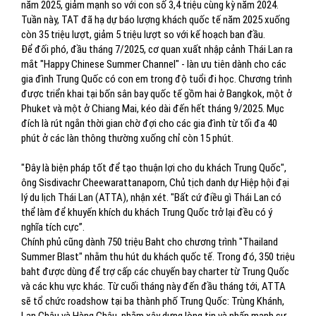
năm 2025, giảm mạnh so với con số 3,4 triệu cùng kỳ năm 2024.
Tuần này, TAT đã hạ dự báo lượng khách quốc tế năm 2025 xuống
còn 35 triệu lượt, giảm 5 triệu lượt so với kế hoạch ban đầu.
Để đối phó, đầu tháng 7/2025, cơ quan xuất nhập cảnh Thái Lan ra
mắt "Happy Chinese Summer Channel" - làn ưu tiên dành cho các
gia đình Trung Quốc có con em trong độ tuổi đi học. Chương trình
được triển khai tại bốn sân bay quốc tế gồm hai ở Bangkok, một ở
Phuket và một ở Chiang Mai, kéo dài đến hết tháng 9/2025. Mục
đích là rút ngắn thời gian chờ đợi cho các gia đình từ tối đa 40
phút ở các làn thông thường xuống chỉ còn 15 phút.
"Đây là biện pháp tốt để tạo thuận lợi cho du khách Trung Quốc",
ông Sisdivachr Cheewarattanaporn, Chủ tịch danh dự Hiệp hội đại
lý du lịch Thái Lan (ATTA), nhận xét. "Bất cứ điều gì Thái Lan có
thể làm để khuyến khích du khách Trung Quốc trở lại đều có ý
nghĩa tích cực”.
Chính phủ cũng dành 750 triệu Baht cho chương trình "Thailand
Summer Blast" nhằm thu hút du khách quốc tế. Trong đó, 350 triệu
baht được dùng để trợ cấp các chuyến bay charter từ Trung Quốc
và các khu vực khác. Từ cuối tháng này đến đầu tháng tới, ATTA
sẽ tổ chức roadshow tại ba thành phố Trung Quốc: Trùng Khánh,