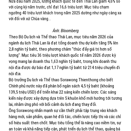
Nửa đầu năm 2025, lượng khách quốc tế đến Thái Lan giảm 4,6% so
với cùng kỳ năm trước, chỉ đạt 16,6 triệu lượt. Mục tiêu chạm
ngưỡng 40 triệu lượt khách trong năm 2025 dường như ngày càng xa
vời đối với xứ Chùa vàng...
Ảnh: Bloomberg
Theo Bộ Du lịch và Thể thao Thái Lan, mục tiêu năm 2026 của
ngành du lịch Thái Lan là đạt tổng doanh thu dự kiến tăng 5% lên
2,8 nghìn tỷ baht, theo phương châm "thúc đẩy giá trị hơn số
lượng". Mục tiêu 36 triệu lượt khách quốc tế năm 2026 được kỳ
vọng mang lại doanh thu 1,63 nghìn tỷ baht, trong khi doanh thu
nội địa được dự báo đạt 1,17 nghìn tỷ baht từ 214 triệu chuyến đi
nội địa.
Bộ trưởng Du lịch và Thể thao Sorawong Thienthong cho biết
Chính phủ nước này đã phân bổ ngân sách 4,5 tỷ baht (khoảng
139,5 triệu USD) để triển khai 22 sáng kiến chiến lược. Các sáng
kiến này được xây dựng dựa trên 5 khuôn khổ mới hướng tới tương
lai, nhằm ứng phó với bối cảnh du lịch đang thay đổi.
Ông Sorawong nhấn mạnh sự cần thiết phải tập trung vào khách
hàng mới, sản phẩm, quan hệ đối tác, chiến lược tiếp thị và các chỉ
số hiệu suất then chốt. Mục tiêu tổng thể là nâng cao niềm tin, sự
an toàn và khả năng tiếp cận, phát triển du lịch thể thao, quảng bá