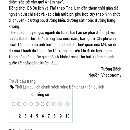
điểm sắp tới vào quý 4 năm nay".
Đồng thời, Bộ Du lịch và Thể thao Thái Lan cần thêm thời gian để
nghiên cứu chi tiết và xác định mức phí phù hợp tùy theo hình thức
di chuyển - đường bộ, đường biển, đường sắt hoặc đường hàng
không.
Theo các chuyên gia, ngành du lịch Thái Lan sẽ phải đối mặt với
nhiều thách thức hơn trong nửa cuối năm, bao gồm: Chi phí sinh
hoạt tăng cao do ảnh hưởng chính sách thuế quan của Mỹ; sự do
dự của khách du lịch quốc tế trong chi tiêu khi đi du lịch; cạnh
tranh của các quốc gia châu Á khác trong thu hút khách du lịch
quốc tế ngày càng khốc liệt...
Tường Bách
Nguồn: Vneconomy
Trở về đầu trang
Thái Lan
du lịch
chính sách
sáng kiến
phát triển du lịch
0
Tổng số:
1
2
3
4
5
6
7
8
9
10