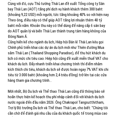
Cùng với đó, cựu Thủ tướng Thái Lan đề xuất Tổng công ty Sân
bay Thái Lan (AOT) tăng phí dịch vụ hành khách thêm 300 baht
(khoảng 9,22 USD) mỗi người, tức tăng khoảng 40% so với hiện nay.
Theo ông, điều này có thể giúp AOT tăng lợi nhuận thêm 40 tỷ
baht mỗi năm. Khoản thu này có thể dùng để nâng cấp 6 sân bay
do AOT quản lý và biến Thái Lan thành trung tâm hàng không của
Đông Nam Á.
Cũng hiến kế cho ngành du lịch, Hiệp hội Bán lẻ Thái Lan kêu gọi
Chính phủ triển khai các dự án du lịch mới như Thiên đường Mua
sắm Thái Lan (Thailand Shopping Paradise), để thu hút khách du
lịch có mức chi tiêu cao. Hiệp hội cũng đề xuất miễn thuế VAT cho
khách du lịch. Đẩy nhanh triển khai chương trình thí điểm nhằm
kích thích chi tiêu, khách du lịch sẽ được hoàn ngay 7% VAT khi chi
tiêu từ 3.000 baht (khoảng hơn 2,4 triệu đồng) trở lên tại các cửa
hàng tham gia chương trình...
Mới nhất, Bộ Du lịch và Thể thao Thái Lan cũng đã thông báo sẽ
hoãn thực hiện kế hoạch thu phí nhập cảnh đối với khách du lịch
nước ngoài đến đầu năm 2026. Ông Chakrapol Tangsutthitham,
Trợ lý Bộ trưởng Du lịch và Thể thao Thái Lan, cho biết: "Chúng tôi
cần chờ để đánh giá nhu cầu của du khách quốc tế trong mùa cao