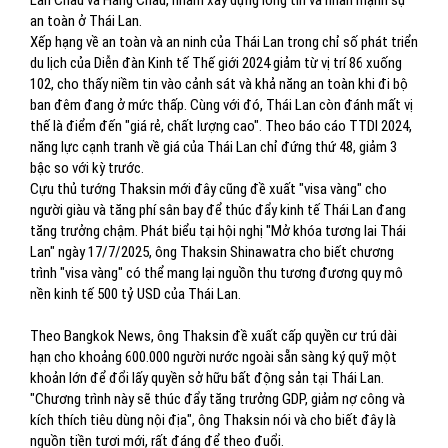
Lan Châu và Hàng Châu, nhằm xây dựng lòng tin và nhấn mạnh sự
an toàn ở Thái Lan.
Xếp hạng về an toàn và an ninh của Thái Lan trong chỉ số phát triển
du lịch của Diễn đàn Kinh tế Thế giới 2024 giảm từ vị trí 86 xuống
102, cho thấy niềm tin vào cảnh sát và khả năng an toàn khi đi bộ
ban đêm đang ở mức thấp. Cùng với đó, Thái Lan còn đánh mất vị
thế là điểm đến "giá rẻ, chất lượng cao". Theo báo cáo TTDI 2024,
năng lực cạnh tranh về giá của Thái Lan chỉ đứng thứ 48, giảm 3
bậc so với kỳ trước.
Cựu thủ tướng Thaksin mới đây cũng đề xuất "visa vàng" cho
người giàu và tăng phí sân bay để thúc đẩy kinh tế Thái Lan đang
tăng trưởng chậm. Phát biểu tại hội nghị "Mở khóa tương lai Thái
Lan" ngày 17/7/2025, ông Thaksin Shinawatra cho biết chương
trình "visa vàng" có thể mang lại nguồn thu tương đương quy mô
nền kinh tế 500 tỷ USD của Thái Lan.
Theo Bangkok News, ông Thaksin đề xuất cấp quyền cư trú dài
hạn cho khoảng 600.000 người nước ngoài sẵn sàng ký quỹ một
khoản lớn để đổi lấy quyền sở hữu bất động sản tại Thái Lan.
"Chương trình này sẽ thúc đẩy tăng trưởng GDP, giảm nợ công và
kích thích tiêu dùng nội địa", ông Thaksin nói và cho biết đây là
nguồn tiền tươi mới, rất đáng để theo đuổi.