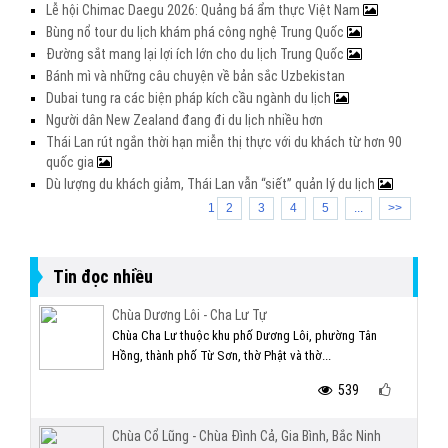
Lễ hội Chimac Daegu 2026: Quảng bá ẩm thực Việt Nam
Bùng nổ tour du lịch khám phá công nghệ Trung Quốc
Đường sắt mang lại lợi ích lớn cho du lịch Trung Quốc
Bánh mì và những câu chuyện về bản sắc Uzbekistan
Dubai tung ra các biện pháp kích cầu ngành du lịch
Người dân New Zealand đang đi du lịch nhiều hơn
Thái Lan rút ngắn thời hạn miễn thị thực với du khách từ hơn 90
quốc gia
Dù lượng du khách giảm, Thái Lan vẫn “siết” quản lý du lịch
1
2
3
4
5
...
>>
Tin đọc nhiều
Chùa Dương Lôi - Cha Lư Tự
Chùa Cha Lư thuộc khu phố Dương Lôi, phường Tân
Hồng, thành phố Từ Sơn, thờ Phật và thờ...
539
Chùa Cổ Lũng - Chùa Đình Cả, Gia Bình, Bắc Ninh