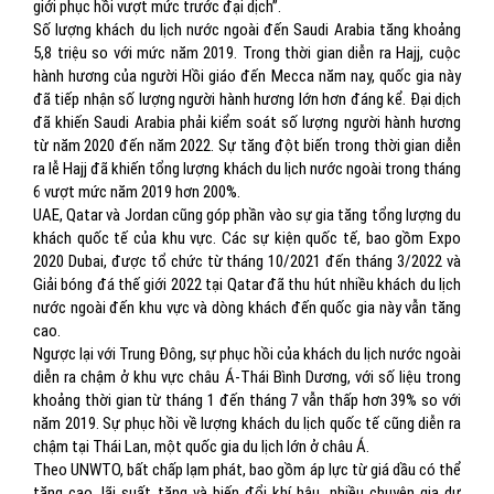
giới phục hồi vượt mức trước đại dịch”.
Số lượng khách du lịch nước ngoài đến Saudi Arabia tăng khoảng
5,8 triệu so với mức năm 2019. Trong thời gian diễn ra Hajj, cuộc
hành hương của người Hồi giáo đến Mecca năm nay, quốc gia này
đã tiếp nhận số lượng người hành hương lớn hơn đáng kể. Đại dịch
đã khiến Saudi Arabia phải kiểm soát số lượng người hành hương
từ năm 2020 đến năm 2022. Sự tăng đột biến trong thời gian diễn
ra lễ Hajj đã khiến tổng lượng khách du lịch nước ngoài trong tháng
6 vượt mức năm 2019 hơn 200%.
UAE, Qatar và Jordan cũng góp phần vào sự gia tăng tổng lượng du
khách quốc tế của khu vực. Các sự kiện quốc tế, bao gồm Expo
2020 Dubai, được tổ chức từ tháng 10/2021 đến tháng 3/2022 và
Giải bóng đá thế giới 2022 tại Qatar đã thu hút nhiều khách du lịch
nước ngoài đến khu vực và dòng khách đến quốc gia này vẫn tăng
cao.
Ngược lại với Trung Đông, sự phục hồi của khách du lịch nước ngoài
diễn ra chậm ở khu vực châu Á-Thái Bình Dương, với số liệu trong
khoảng thời gian từ tháng 1 đến tháng 7 vẫn thấp hơn 39% so với
năm 2019. Sự phục hồi về lượng khách du lịch quốc tế cũng diễn ra
chậm tại Thái Lan, một quốc gia du lịch lớn ở châu Á.
Theo UNWTO, bất chấp lạm phát, bao gồm áp lực từ giá dầu có thể
tăng cao, lãi suất tăng và biến đổi khí hậu, nhiều chuyên gia dự