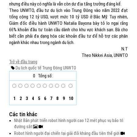
nhưng điều này có nghĩa là vẫn còn dư địa tăng trưởng đáng kể.
Theo UNWTO, đầu tư du lịch vào Trung Đông vào năm 2022 đạt
tổng cộng 12 tỷ USD, vượt mức 10 tỷ USD ở Bắc Mỹ. Tuy nhiên,
Giám đốc điều hành UNWTO Natalia Bayona bày tỏ lo ngại rằng
66% khoản đầu tư toàn cầu dành cho khu vực khách sạn. Bà cho
biết cần phải đa dạng hóa các khoản đầu tư để hỗ trợ các phân
ngành khác nhau trong ngành du lịch.
N.T
Theo Nikkei Asia, UNWTO
Trở về đầu trang
Du lịch quốc tế
Trung Đông
UNWTO
0
Tổng số:
1
2
3
4
5
6
7
8
9
10
Các tin khác
Nhật Bản phát triển robot hình người cao 12 mét phục vụ bảo trì
đường sắt
Robot hình người đại chiến tại giải đối kháng đầu tiên thế giới