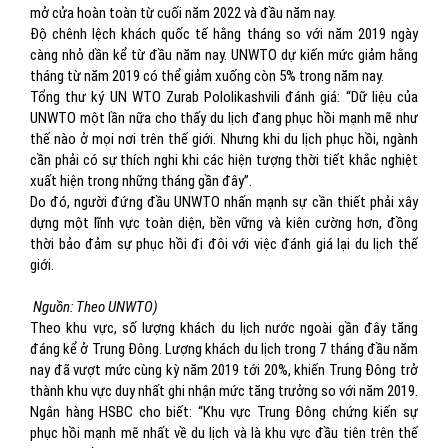
mở cửa hoàn toàn từ cuối năm 2022 và đầu năm nay.
Độ chênh lệch khách quốc tế hằng tháng so với năm 2019 ngày
càng nhỏ dần kể từ đầu năm nay. UNWTO dự kiến mức giảm hằng
tháng từ năm 2019 có thể giảm xuống còn 5% trong năm nay.
Tổng thư ký UN WTO Zurab Pololikashvili đánh giá: “Dữ liệu của
UNWTO một lần nữa cho thấy du lịch đang phục hồi mạnh mẽ như
thế nào ở mọi nơi trên thế giới. Nhưng khi du lịch phục hồi, ngành
cần phải có sự thích nghi khi các hiện tượng thời tiết khắc nghiệt
xuất hiện trong những tháng gần đây”.
Do đó, người đứng đầu UNWTO nhấn mạnh sự cần thiết phải xây
dựng một lĩnh vực toàn diện, bền vững và kiên cường hơn, đồng
thời bảo đảm sự phục hồi đi đôi với việc đánh giá lại du lịch thế
giới.
Nguồn: Theo UNWTO)
Theo khu vực, số lượng khách du lịch nước ngoài gần đây tăng
đáng kể ở Trung Đông. Lượng khách du lịch trong 7 tháng đầu năm
nay đã vượt mức cùng kỳ năm 2019 tới 20%, khiến Trung Đông trở
thành khu vực duy nhất ghi nhận mức tăng trưởng so với năm 2019.
Ngân hàng HSBC cho biết: “Khu vực Trung Đông chứng kiến sự
phục hồi mạnh mẽ nhất về du lịch và là khu vực đầu tiên trên thế