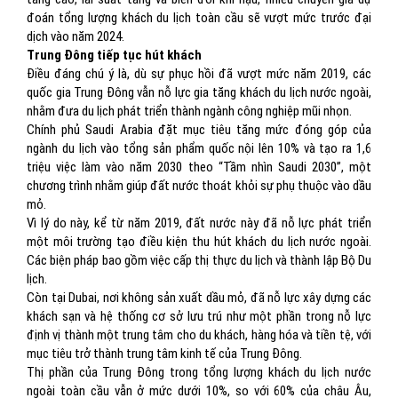
đoán tổng lượng khách du lịch toàn cầu sẽ vượt mức trước đại
dịch vào năm 2024.
Trung Đông tiếp tục hút khách
Điều đáng chú ý là, dù sự phục hồi đã vượt mức năm 2019, các
quốc gia Trung Đông vẫn nỗ lực gia tăng khách du lịch nước ngoài,
nhằm đưa du lịch phát triển thành ngành công nghiệp mũi nhọn.
Chính phủ Saudi Arabia đặt mục tiêu tăng mức đóng góp của
ngành du lịch vào tổng sản phẩm quốc nội lên 10% và tạo ra 1,6
triệu việc làm vào năm 2030 theo “Tầm nhìn Saudi 2030”, một
chương trình nhằm giúp đất nước thoát khỏi sự phụ thuộc vào dầu
mỏ.
Vì lý do này, kể từ năm 2019, đất nước này đã nỗ lực phát triển
một môi trường tạo điều kiện thu hút khách du lịch nước ngoài.
Các biện pháp bao gồm việc cấp thị thực du lịch và thành lập Bộ Du
lịch.
Còn tại Dubai, nơi không sản xuất dầu mỏ, đã nỗ lực xây dựng các
khách sạn và hệ thống cơ sở lưu trú như một phần trong nỗ lực
định vị thành một trung tâm cho du khách, hàng hóa và tiền tệ, với
mục tiêu trở thành trung tâm kinh tế của Trung Đông.
Thị phần của Trung Đông trong tổng lượng khách du lịch nước
ngoài toàn cầu vẫn ở mức dưới 10%, so với 60% của châu Âu,