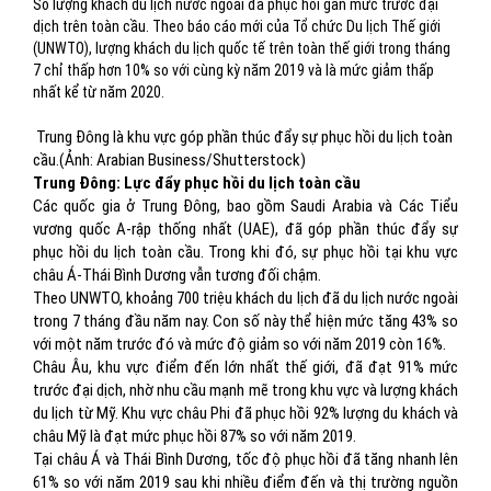
Số lượng khách du lịch nước ngoài đã phục hồi gần mức trước đại
dịch trên toàn cầu. Theo báo cáo mới của Tổ chức Du lịch Thế giới
(UNWTO), lượng khách du lịch quốc tế trên toàn thế giới trong tháng
7 chỉ thấp hơn 10% so với cùng kỳ năm 2019 và là mức giảm thấp
nhất kể từ năm 2020.
Trung Đông là khu vực góp phần thúc đẩy sự phục hồi du lịch toàn
cầu.(Ảnh: Arabian Business/Shutterstock)
Trung Đông: Lực đẩy phục hồi du lịch toàn cầu
Các quốc gia ở Trung Đông, bao gồm Saudi Arabia và Các Tiểu
vương quốc A-rập thống nhất (UAE), đã góp phần thúc đẩy sự
phục hồi du lịch toàn cầu. Trong khi đó, sự phục hồi tại khu vực
châu Á-Thái Bình Dương vẫn tương đối chậm.
Theo UNWTO, khoảng 700 triệu khách du lịch đã du lịch nước ngoài
trong 7 tháng đầu năm nay. Con số này thể hiện mức tăng 43% so
với một năm trước đó và mức độ giảm so với năm 2019 còn 16%.
Châu Âu, khu vực điểm đến lớn nhất thế giới, đã đạt 91% mức
trước đại dịch, nhờ nhu cầu mạnh mẽ trong khu vực và lượng khách
du lịch từ Mỹ. Khu vực châu Phi đã phục hồi 92% lượng du khách và
châu Mỹ là đạt mức phục hồi 87% so với năm 2019.
Tại châu Á và Thái Bình Dương, tốc độ phục hồi đã tăng nhanh lên
61% so với năm 2019 sau khi nhiều điểm đến và thị trường nguồn