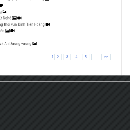
ng
 xứ Nghệ
ng thời vua Đinh Tiên Hoàng
iên
g và An Dương vương
1
2
3
4
5
...
>>