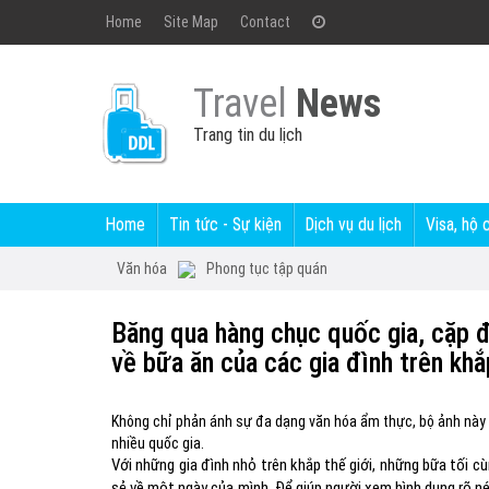
Home
Site Map
Contact
Travel
News
Trang tin du lịch
Home
Tin tức - Sự kiện
Dịch vụ du lịch
Visa, hộ 
Văn hóa
Phong tục tập quán
Băng qua hàng chục quốc gia, cặp đô
về bữa ăn của các gia đình trên khắ
Không chỉ phản ánh sự đa dạng văn hóa ẩm thực, bộ ảnh này cò
nhiều quốc gia.
Với những gia đình nhỏ trên khắp thế giới, những bữa tối c
sẻ về một ngày của mình. Để giúp người xem hình dung rõ n