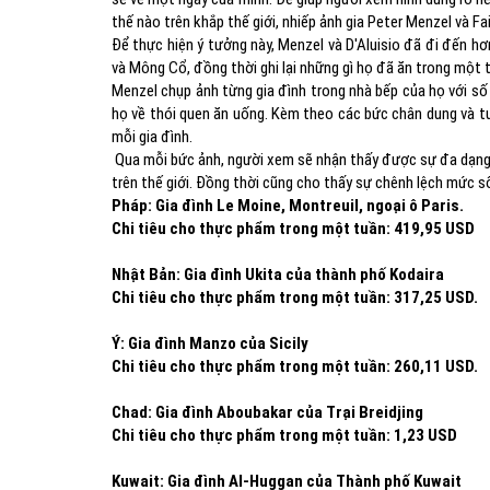
thế nào trên khắp thế giới, nhiếp ảnh gia Peter Menzel và F
Để thực hiện ý tưởng này, Menzel và D'Aluisio đã đi đến h
và Mông Cổ, đồng thời ghi lại những gì họ đã ăn trong một 
Menzel chụp ảnh từng gia đình trong nhà bếp của họ với số
họ về thói quen ăn uống. Kèm theo các bức chân dung và tư
mỗi gia đình.
Qua mỗi bức ảnh, người xem sẽ nhận thấy được sự đa dạng v
trên thế giới. Đồng thời cũng cho thấy sự chênh lệch mức s
Pháp: Gia đình Le Moine, Montreuil, ngoại ô Paris.
Chi tiêu cho thực phẩm trong một tuần: 419,95 USD
Nhật Bản: Gia đình Ukita của thành phố Kodaira
Chi tiêu cho thực phẩm trong một tuần: 317,25 USD.
Ý: Gia đình Manzo của Sicily
Chi tiêu cho thực phẩm trong một tuần: 260,11 USD.
Chad: Gia đình Aboubakar của Trại Breidjing
Chi tiêu cho thực phẩm trong một tuần: 1,23 USD
Kuwait: Gia đình Al-Huggan của Thành phố Kuwait