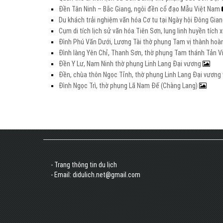
Đền Tân Ninh – Bắc Giang, ngôi đền cổ đạo Mẫu Việt Nam
Du khách trải nghiệm văn hóa Cơ tu tại Ngày hội Đông Gia
Cụm di tích lịch sử văn hóa Tiên Sơn, lung linh huyền tích
Đình Phú Văn Dưới, Lương Tài thờ phụng Tam vị thành hoà
Đình làng Yên Chỉ, Thanh Sơn, thờ phụng Tam thánh Tản V
Đền Y Lư, Nam Ninh thờ phụng Linh Lang Đại vương
Đền, chùa thôn Ngọc Tỉnh, thờ phụng Linh Lang Đại vươn
Đình Ngọc Trì, thờ phụng Lã Nam Đế (Chàng Lang)
- Trang thông tin du lịch
- Email: didulich.net@gmail.com