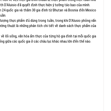
aith D'Aluisio đã quyết định thực hiện ý tưởng táo bạo của mình.
ơn 24 quốc gia và thăm 30 gia đình từ Bhutan và Bosnia đến Mexico
tuần.
 lượng thực phẩm đủ dùng trong tuần, trong khi D'Alusio phỏng vấn
ờng thuật là những phân tích chi tiết về danh sách thực phẩm của
ề lối sống, văn hóa ẩm thực của từng hộ gia đình tại mỗi quốc gia
ống giữa các quốc gia ở các châu lục khác nhau lớn đến thế nào.