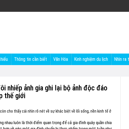
chiếu
Thông tin cần biết
Văn Hóa
Kinh nghiệm du lịch
Nhìn ra 
i nhiếp ảnh gia ghi lại bộ ảnh độc đáo
p thế giới
n cho thấy cái nhìn rõ nét về sự khác biệt về lối sống, nền kinh tế ở
ùng nhau luôn là thời điểm quan trọng để cả gia đình quây quần chia
ét hơn về việc một gia đình chuẩn bị thực phẩm trong một tuần như