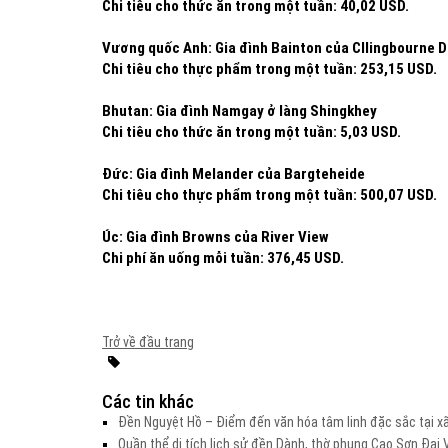
Chi tiêu cho thức ăn trong một tuần: 40,02 USD.
Vương quốc Anh: Gia đình Bainton của Cllingbourne D
Chi tiêu cho thực phẩm trong một tuần: 253,15 USD.
Bhutan: Gia đình Namgay ở làng Shingkhey
Chi tiêu cho thức ăn trong một tuần: 5,03 USD.
Đức: Gia đình Melander của Bargteheide
Chi tiêu cho thực phẩm trong một tuần: 500,07 USD.
Úc: Gia đình Browns của River View
Chi phí ăn uống mỗi tuần: 376,45 USD.
Trở về đầu trang
Các tin khác
Đền Nguyệt Hồ – Điểm đến văn hóa tâm linh đặc sắc tại xã
Quần thể di tích lịch sử đền Dành, thờ phụng Cao Sơn Đạ