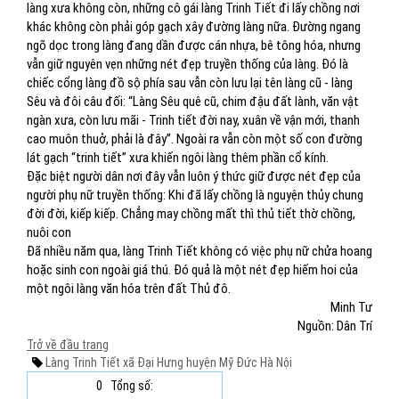
làng xưa không còn, những cô gái làng Trinh Tiết đi lấy chồng nơi
khác không còn phải góp gạch xây đường làng nữa. Đường ngang
ngõ dọc trong làng đang dần được cán nhựa, bê tông hóa, nhưng
vẫn giữ nguyên vẹn những nét đẹp truyền thống của làng. Đó là
chiếc cổng làng đồ sộ phía sau vẫn còn lưu lại tên làng cũ - làng
Sêu và đôi câu đối: “Làng Sêu quê cũ, chim đậu đất lành, văn vật
ngàn xưa, còn lưu mãi - Trinh tiết đời nay, xuân về vận mới, thanh
cao muôn thuở, phải là đây”. Ngoài ra vẫn còn một số con đường
lát gạch “trinh tiết” xưa khiến ngôi làng thêm phần cổ kính.
Đặc biệt người dân nơi đây vẫn luôn ý thức giữ được nét đẹp của
người phụ nữ truyền thống: Khi đã lấy chồng là nguyện thủy chung
đời đời, kiếp kiếp. Chẳng may chồng mất thì thủ tiết thờ chồng,
nuôi con
Đã nhiều năm qua, làng Trinh Tiết không có việc phụ nữ chửa hoang
hoặc sinh con ngoài giá thú. Đó quả là một nét đẹp hiếm hoi của
một ngôi làng văn hóa trên đất Thủ đô.
Minh Tư
Nguồn: Dân Trí
Trở về đầu trang
Làng Trinh Tiết
xã Đại Hưng
huyện Mỹ Đức
Hà Nội
0
Tổng số: