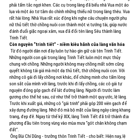
phải tấm tắc ngợi khen. Các cụ trong làng đã biếu nhà Vua một áo
lụa và một áo tơ tằm do chính những thiếu nữ trong làng thêu. Vua
rất hài lòng. Nhà Vua rất xúc động khi nghe câu chuyện người phụ
nữ thủ tiết thờ chồng nuôi con thành một vị tướng tài, giúp nước
đánh đuổi giặc ngoại xâm, vua đã đổi tên làng Sêu thành làng
Trinh Tiết.
Còn nguyên “trinh tiết” - niềm kiêu hãnh của làng văn hóa
Từ đó người dân nơi đây luôn tự hào gìn giữ cái tên Trinh Tiết.
Những người con gái trong làng Trinh Tiết luôn một mực thủy
chung với chồng. Những người không may chồng mất sớm cũng
quyết không tái giá mà một dạ thủ tiết, thờ chồng nuôi con. Với
những cô gái đi lấy chồng nơi khác, để chứng minh cho tấm lòng
son sắt của mình với làng, trước khi đi lấy chồng, các cô gái tự
nguyện đóng góp gạch để lát đường làng. Người đi trước làm
gương cho thế hệ sau, cứ như thế trở thành một quy ước, lệ làng.
Trước khi xuất giá, những cô “gái trinh” phải góp 200 viên gạch để
xây dựng đường làng. Nhờ đó mà bộ mặt của làng ngày càng khang
trang, đẹp đẽ. Ngay từ thế kỷ XIX, làng Trinh Tiết đã trở thành địa
phương đầu tiên trong vùng vào mùa mưa “gót chân không chạm
đất”.
Ông Bùi Chí Dũng - trưởng thôn Trinh Tiết - cho biết: Hiện nay, lệ