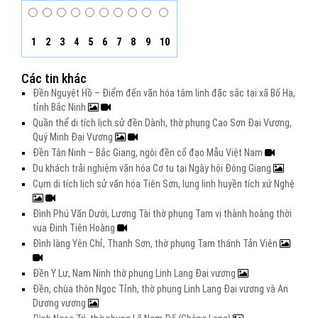
1
2
3
4
5
6
7
8
9
10
Các tin khác
Đền Nguyệt Hồ – Điểm đến văn hóa tâm linh đặc sắc tại xã Bố Hạ,
tỉnh Bắc Ninh
Quần thể di tích lịch sử đền Dành, thờ phụng Cao Sơn Đại Vương,
Quý Minh Đại Vương
Đền Tân Ninh – Bắc Giang, ngôi đền cổ đạo Mẫu Việt Nam
Du khách trải nghiệm văn hóa Cơ tu tại Ngày hội Đông Giang
Cụm di tích lịch sử văn hóa Tiên Sơn, lung linh huyền tích xứ Nghệ
Đình Phú Văn Dưới, Lương Tài thờ phụng Tam vị thành hoàng thời
vua Đinh Tiên Hoàng
Đình làng Yên Chỉ, Thanh Sơn, thờ phụng Tam thánh Tản Viên
Đền Y Lư, Nam Ninh thờ phụng Linh Lang Đại vương
Đền, chùa thôn Ngọc Tỉnh, thờ phụng Linh Lang Đại vương và An
Dương vương