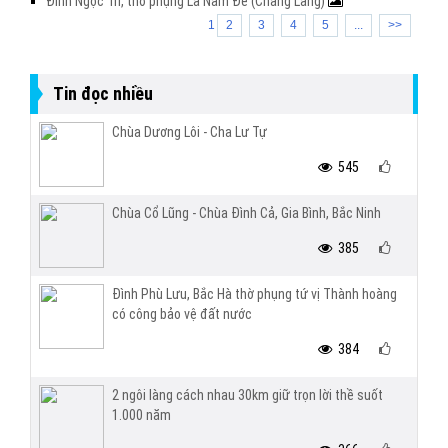
Đình Ngọc Trì, thờ phụng Lã Nam Đế (Chàng Lang)
1
2
3
4
5
...
>>
Tin đọc nhiều
Chùa Dương Lôi - Cha Lư Tự
545
Chùa Cổ Lũng - Chùa Đình Cả, Gia Bình, Bắc Ninh
385
Đình Phù Lưu, Bắc Hà thờ phụng tứ vị Thành hoàng
có công bảo vệ đất nước
384
2 ngôi làng cách nhau 30km giữ trọn lời thề suốt
1.000 năm