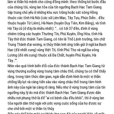
làm vị thần hộ mệnh cho cộng đồng mình: theo thống kê bước đầu
của chúng tôi, vùng lan tỏa của tín ngưỡng Bạch Hạc Tam Giang
tập trung chủ yếu ở những khu vực trũng hoặc sát sông Hồng
thuộc các tỉnh Hà Nội (các xã Liên Mạc, Tây Tựu, Phúc Diễn... đều
thuộc huyện Từ Liêm), Hà Nam (huyện Duy Tiên, Kim Bảng), và tỉnh
Hà Tây cũ (ở đây là nhiều nhất): "... có tới 37 đền, đình ở vùng
chiêm trũng các huyện Thường Tín, Phú Xuyên, Ứng Hòa, tỉnh Hà
Tây thờ đức thánh Tam Giang, có tên là Thổ Lệnh trưởng, tên chữ
Trung Thành đại vương, vị thủy thần linh ứng trấn giữ ở ngã ba Bạch
Hạc (đệ nhất cung) vùng Việt Trì, tỉnh Phú Thọ và ngã ba sông
Lương (đệ nhị cung) thuộc xã Đa Chất, huyện Phú Xuyên, Hà
Tây..."".
Nhìn vào quá trình biến đổi của đức thánh Bạch Hạc Tam Giang từ
vùng thượng xuống vùng trung tâm châu thổ, chúng ta có thể thấy
rằng, trong tâm thức dân gian, ngài dẫn định hình là một vị thần
chống lấy lụt và càng tiến sâu vào vùng châu thổ trung tâm hình
ảnh này của ngài lại càng rõ ràng. Nếu như ở vùng trung tâm của tín
ngưỡng này, lý do mà đức thánh Bạch Hạc Tam Giang được dân
nhiều nơi phụng thờ là để "ai có bệnh cầu đều khỏi", thì ở vùng lan
tỏa người dân thờ ngài với ước vọng cuộc sống của họ được sự
che chở bởi một vị thần trị thủy.