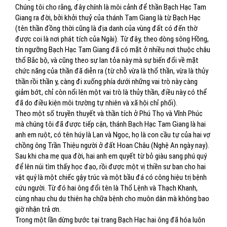
Chúng tôi cho rằng, đây chính là môi cảnh để thần Bạch Hạc Tam
Giang ra đời, bởi khởi thuỷ của thánh Tam Giang là từ Bạch Hạc
(tên thần đồng thời cũng là địa danh của vùng đất có đến thờ
được coi là nơi phát tích của Ngài). Từ đây, theo dòng sông Hồng,
tín ngưỡng Bạch Hạc Tam Giang đã có mặt ở nhiều nơi thuộc châu
thổ Bắc bộ, và cũng theo sự lan tỏa này mà sự biến đổi về mặt
chức năng của thần đã diễn ra (từ chỗ vừa là thổ thần, vừa là thủy
thần rồi thần y, càng đi xuống phía dưới những vai trò này càng
giảm bớt, chỉ còn nổi lên một vai trò là thủy thần, điều này có thể
đã do điều kiện môi trường tự nhiên và xã hội chỉ phối).
Theo một số truyền thuyết và thần tích ở Phú Thọ và Vĩnh Phúc
mà chúng tôi đã được tiếp cận, thánh Bạch Hạc Tam Giang là hai
anh em ruột, có tên húy là Lan và Ngọc, họ là con cầu tự của hai vợ
chồng ông Trần Thiệu người ở đất Hoan Châu (Nghệ An ngày nay).
Sau khi cha mẹ qua đời, hai anh em quyết từ bỏ giàu sang phú quý
để lên núi tìm thấy học đạo, rồi được một vị thiền sư ban cho hai
vật quý là một chiếc gậy trúc và một bầu đá có công hiệu trị bệnh
cứu người. Từ đó hai ông đổi tên là Thổ Lệnh và Thạch Khanh,
cùng nhau chu du thiên hạ chữa bệnh cho muôn dân mà không bao
giờ nhận trả ơn.
Trong một lần dừng bước tại trang Bạch Hạc hai ông đã hóa luôn