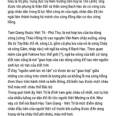
hiệu là Vũ phụ Trung dực Uy Hiển Vương (tên húy là Thổ Lệnh). Ông
được tôn phong là thần đất và thần sông Bạch Hạc do có công cứu
giúp nhân dân trong lũ lut. Nhớ công ơn của ngài, nhân dân đã tôn
ngài làm thành hoàng hộ mệnh cho cộng đồng dân cư dọc sông
Hồng.
Tam Giang thuộc Việt Trì - Phú Thọ, là nơi hợp lưu của ba dòng
sông (sông Thào Hồng từ cao nguyên Vân Nam chảy xuống, sông
Đà từ Tây Bắc đổ về, sông Lô, gồm cả phụ lưu của nó là sông Chảy
và sông Gâm, nhập vào) với ngã ba sông ở Bạch Hạc. Theo quan
niệm của giới foklore học thể giới (?), ngã ba sông của bất cứ vùng
đất nào cũng là nơi "giao hợp của các dòng sông để tạo nên nguồn
sinh lực vô tận của đất trời.
Ở đây, “nguồn sinh lực vô tận" có được do sự "giao hợp" giữa
những con sông trên chính là lượng phù sa khổng lồ mà sông Hồng
đem theo trên hành trình ra biển Đông, đã kiến tạo được một châu
thổ màu mỡ: châu thổ Bắc bộ.
Trong quá trình ấy, Việt Trì là đỉnh tam giác châu cổ nhất, nơi tụ hội
của nhiều luồng cư dân để rồi tộc người Việt Mường ra đời. Như
vậy, có thể nói Bạch Hạc Tam Giang - Việt Trì là một điểm dừng
chân đầu tiên của người Việt cổ trước khi xuống được đến vùng
trung và hạ châu thổ phì nhiêu, màu mỡ hơn.