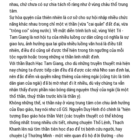
nhau, chứ chưa có sự chia tách rõ ràng như ở vùng châu thổ trung
tâm.
Sự hòa quyện của thiên nhiên là cơ sở cho sự hội nhập nhiều chức
năng khác nhau trong chỉ một vị thần (vừa “cai quản” đất đai, vừa
"trông coi" sông nước). Về mặt diễn trình lịch sử, vùng Việt Trì -
Tam Giang là nơi hội tụ của nhiều luồng cư dân cũng có nghĩa là sự
giao lưu, ảnh hưởng qua lại giữa nhiều luồng văn hoá là điều tất
nhiên, điều đó cũng sẽ được thể hiện trong tín ngưỡng của mỗi
tộc người hoặc trong những vị thần linh nhất định.
Với thần Bạch Hạc Tam Giang, cho dù những truyền thuyết mà hiện
nay chúng ta được tiếp cận đều đã được các nhà Nho san định lại,
nên đặc điểm và quyền năng thiêng của riêng ngài (cũng tức là tính
dân gian của ngài) đã bị mờ nhạt đi ít nhiều, dù vậy chúng ta vẫn
nhận thấy được phần nào bóng dáng nguyên thuỷ của ngài (là một
thổ thần, thuỷ thần trước khi là thần y).
Không những thế, vị thần này ở vùng trung tâm còn chịu ảnh hưởng
của Đạo giáo, hay nói như cố GS. Nguyễn Duy Hinh đó chính là "hiện
tượng Đạo giáo hóa thần Việt (các truyền thuyết có thể không
thống nhất trong nhiều chi tiết, nhưng chuyện Thổ Lệnh, Thạch
Khanh lên núi tìm thần tiên học đạo để trị bệnh cứu người, hay
chuyện Lý Thường Minh - một viên quan đô hộ đời Đường - cho