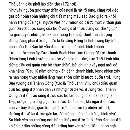
Thổ Lệnh đều phải lập đền thờ (172 nơi).
Như vậy, nguồn gốc thủy thần của ngài là rất rõ ràng, cùng với việc
gạt bỏ hoàn toàn những chi tiết mang màu sắc Đạo giáo ra khỏi
hành trạng của ngài, người Việt như muốn có được một vị thần gần
gũi hơn với cuộc sống của họ ở vùng đất mới, đặng có thể "giúp"
họ giải quyết những khó khăn mang tính cấp thiết mà cả cộng
đồng đang phải đối diện, đó là lũ sông Hồng là tình trạng lấy trũng
của châu thổ Bắc bộ vẫn đang trong quá trình hình thành.
Trong môi cảnh ấy đức thánh Bạch Hạc Tam Giang đã trở thành
"Nam long Lệnh trưởng coi sóc vùng trung tâm, tức Thổ Lệnh hầu
đứng đầu cai quản các bộ thủy thần”, bởi chỉ như vậy ngài mới có
khả năng: "Sau 10 năm chứng kiến cảnh thanh bình, bỗng nhiên xảy
ra nạn hồng thủy, nhiều làng mạc thôn xóm bị nước cuốn trôi. Hùng
Duệ vương sai Thành Công (tức là Thổ Lệnh, VHL chú) điều quân
cứu hộ, giúp đỡ nhân dân và những nơi đê vỡ, đường trôi. Thành
Công đi đến đâu cũng được các bô lão cùng nhân dân ra nghênh
tiếp, cờ giong trống giục đón rước. Quả nhiên, khi ngài đến đâu,
các vị thủy thần, giao long phù trợ nên nước tự nhiên rút hết,
đường đê vỡ lại được gắn lại, đời sống nhân dân trở lại bình yên".
Sự bình yên sau những cơn hồng thủy mà đức Thổ Lệnh đem lại đã
khiến cư dân những vùng đất trũng hay ven sông Hồng chọn ngài