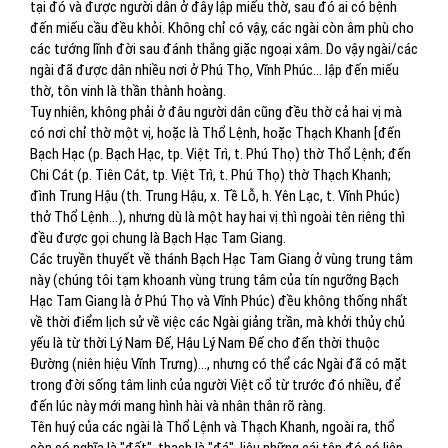
tại đó và được người dân ở đây lập miếu thờ, sau đó ai có bệnh
đến miếu cầu đều khỏi. Không chỉ có vậy, các ngài còn âm phù cho
các tướng lĩnh đời sau đánh thắng giặc ngoại xâm. Do vậy ngài/các
ngài đã được dân nhiều nơi ở Phú Thọ, Vĩnh Phúc... lập đến miếu
thờ, tôn vinh là thần thành hoàng.
Tuy nhiên, không phải ở đâu người dân cũng đều thờ cả hai vị mà
có nơi chỉ thờ một vị, hoặc là Thổ Lệnh, hoặc Thạch Khanh [đến
Bạch Hạc (p. Bạch Hạc, tp. Việt Trì, t. Phú Thọ) thờ Thổ Lệnh; đến
Chi Cát (p. Tiên Cát, tp. Việt Trì, t. Phú Thọ) thờ Thạch Khanh;
đình Trung Hậu (th. Trung Hậu, x. Tề Lỗ, h. Yên Lạc, t. Vĩnh Phúc)
thở Thổ Lệnh...), nhưng dù là một hay hai vị thì ngoài tên riêng thì
đều được gọi chung là Bạch Hạc Tam Giang.
Các truyền thuyết về thánh Bạch Hạc Tam Giang ở vùng trung tâm
này (chúng tôi tạm khoanh vùng trung tâm của tín ngưỡng Bạch
Hạc Tam Giang là ở Phú Thọ và Vĩnh Phúc) đều không thống nhất
về thời điểm lịch sử về việc các Ngài giảng trần, mà khởi thủy chủ
yếu là từ thời Lý Nam Đế, Hậu Lý Nam Đế cho đến thời thuộc
Đường (niên hiệu Vĩnh Trưng)..., nhưng có thể các Ngài đã có mặt
trong đời sống tâm linh của người Việt cổ từ trước đó nhiều, để
đến lúc này mới mang hình hài và nhân thân rõ ràng.
Tên huý của các ngài là Thổ Lệnh và Thạch Khanh, ngoài ra, thổ