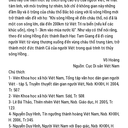
Điều này thể hiện một sự thích ứng cao độ của người Việt, về mặt
tâm linh, với môi trường tự nhiên, bởi chỉ ở không gian này những
đầm lầy và ô trũng của châu thổ Bắc bộ cùng với lũ sông Hồng mới
trở thành vấn đề với họ: “Khi sông Hồng về đến châu thổ, nó đã là
một con sông lớn, dài đến 200km từ Việt Trì ra biển (nếu kể các
khúc uốn), rộng 1- 3km vào mùa nước lũ". Như vậy có thể nói rằng,
theo đê sông Hồng đức thánh Bạch Hạc Tam Giang đã đi cùng
người Việt từ vùng thượng xuống đến vùng châu thổ trung tâm, trở
thành một đức thánh Cả của người Việt trong quá trình trị thủy
sông Hồng...
Võ Hoàng
Nguồn: Cục Di sản Việt Nam
Chú thích:
1- Viên Khoa học xã hội Việt Nam, Tổng tập văn học dân gian người
Việt - tập 5, Truyền thuyết dân gian người Việt, Nxb. KHXH, H. 2004,
Tr. 507.
2- Viện Khoa học xã hội Việt Nam: Sdd, Tr. 508.
3- Lê Bá Thảo, Thiên nhiên Việt Nam, Nxb. Giáo dục, H. 2005, Tr.
123.
4- Nguyễn Duy Hình, Tín ngưỡng thành hoàng Việt Nam, Nxb. KHΧΗ,
Η. 2006, Τr.345.
5- Nguyễn Duy Hình, Người Việt Nam với Đạo giác, Nxb. KHXH, H.