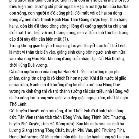
phía dưới hiện thân của đức thánh chỉ còn là Thổ Lệnh mà thôi (do
điều kiện môi trường chỉ phối: ngã ba Hạc là nơi hợp lưu của hai/ba
con sông, con người ở đó cũng phải đối mặt với cả hai ba dòng
sông ấy, nên đức thánh Bạch Hạc Tam Giang được hiện thân bằng
hai vị, còn khi đã theo dòng sông Hồng đi xuống người ta chỉ phải
đối mặt trực tiếp với một dòng sông, nên vị thần linh thứ hai trong
cặp đôi này dần dần biến mất (?).
Trong không gian huyền thoại này, truyển thuyết còn kể Thổ Lệnh
là một vị thần từ biển vào, giáng sinh cùng bốn người anh em nữa
vào nhà ông Đào Bột khi ông đang trấn nhậm tại đất Hải Dương,
thời Hùng Duệ vương.
Cả năm người con của ông bà Đào Bột đều có tướng mạo phi
phàm, càng lớn càng lộ rõ khíchất hơn người. Khi đất nước bị giặc
ngoại xâm, 5 anh em đã hưởng ứng lời chiêu mộ của Hùng Duệ
vương ra kinh ứng thí và trở thành tướng tài của triều nhà Hùng, với
nhiều công lao trong việc giúp vua dẹp giặc ngoại xâm, nhất là ngài
Thổ Lệnh.
Có truyền thuyết còn nói rằng, đức Thổ Lệnh đi đánh trận cùng
đức Tản Viên (thần tích thôn Đồng Vĩnh, làng Thịnh Đức Thượng,
huyện Phú Xuyên, tỉnh Hà Đông xưa). Sau khi ngài hóa tại ngã ba
Lương Giang (trang Tông Chất, huyện Phù Vân, phủ Thường Tín),
Hùng Duệ vương đã lệnh cho nhân dân tại các hành cung sở tại của