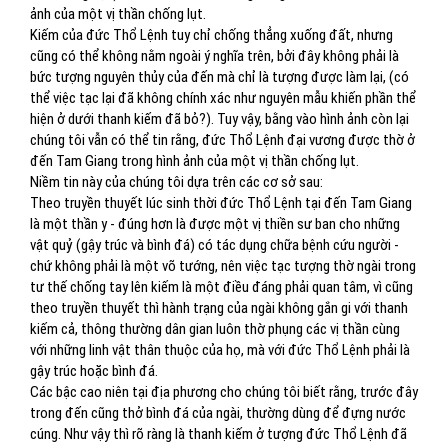
ảnh của một vị thần chống lụt.
Kiếm của đức Thổ Lệnh tuy chỉ chống thẳng xuống đất, nhưng
cũng có thể không nằm ngoài ý nghĩa trên, bởi đây không phải là
bức tượng nguyên thủy của đến mà chỉ là tượng được làm lại, (có
thể việc tạc lại đã không chính xác như nguyên mẫu khiến phần thể
hiện ở dưới thanh kiếm đã bỏ?). Tuy vậy, bằng vào hình ảnh còn lại
chúng tôi vẫn có thể tin rằng, đức Thổ Lệnh đại vương được thờ ở
đến Tam Giang trong hình ảnh của một vị thần chống lụt.
Niềm tin này của chúng tôi dựa trên các cơ sở sau:
Theo truyền thuyết lúc sinh thời đức Thổ Lệnh tại đến Tam Giang
là một thần y - đúng hơn là được một vị thiền sư ban cho những
vật quỷ (gậy trúc và bình đá) có tác dụng chữa bệnh cứu người -
chứ không phải là một võ tướng, nên việc tạc tượng thờ ngài trong
tư thế chống tay lên kiếm là một điều đáng phải quan tâm, vì cũng
theo truyền thuyết thì hành trạng của ngài không gắn gi với thanh
kiếm cả, thông thường dân gian luôn thờ phụng các vị thần cùng
với những linh vật thân thuộc của họ, mà với đức Thổ Lệnh phải là
gậy trúc hoặc bình đá.
Các bậc cao niên tại địa phương cho chúng tôi biết rằng, trước đây
trong đến cũng thở bình đá của ngài, thường dùng để đựng nước
cúng. Như vậy thì rõ ràng là thanh kiếm ở tượng đức Thổ Lệnh đã