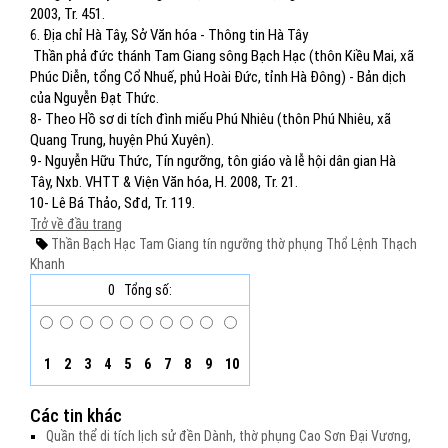
2003, Tr. 451.
6. Địa chỉ Hà Tây, Sở Văn hóa - Thông tin Hà Tây
Thần phả đức thánh Tam Giang sông Bạch Hạc (thôn Kiều Mai, xã
Phúc Diễn, tổng Cổ Nhuế, phủ Hoài Đức, tỉnh Hà Đông) - Bản dịch
của Nguyễn Đạt Thức.
8- Theo Hồ sơ di tích đình miếu Phú Nhiêu (thôn Phú Nhiêu, xã
Quang Trung, huyện Phú Xuyên).
9- Nguyễn Hữu Thức, Tín ngưỡng, tôn giáo và lễ hội dân gian Hà
Tây, Nxb. VHTT & Viện Văn hóa, H. 2008, Tr. 21.
10- Lê Bá Thảo, Sđd, Tr. 119.
Trở về đầu trang
Thần Bạch Hạc Tam Giang
tín ngưỡng thờ phụng
Thổ Lệnh
Thạch
Khanh
0
Tổng số:
1
2
3
4
5
6
7
8
9
10
Các tin khác
Quần thể di tích lịch sử đền Dành, thờ phụng Cao Sơn Đại Vương,