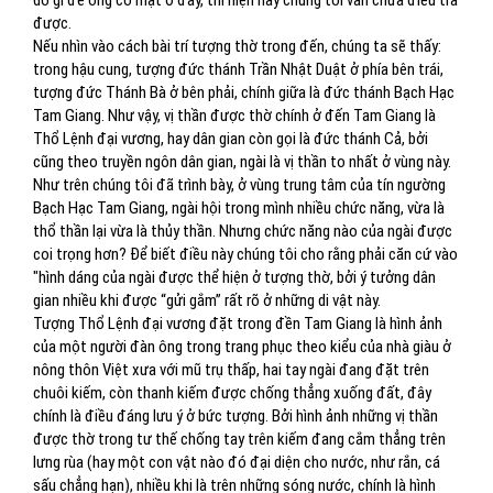
do gì để ông có mặt ở đây, thì hiện nay chúng tôi vẫn chưa điều tra
được.
Nếu nhìn vào cách bài trí tượng thờ trong đến, chúng ta sẽ thấy:
trong hậu cung, tượng đức thánh Trần Nhật Duật ở phía bên trái,
tượng đức Thánh Bà ở bên phải, chính giữa là đức thánh Bạch Hạc
Tam Giang. Như vậy, vị thần được thờ chính ở đến Tam Giang là
Thổ Lệnh đại vương, hay dân gian còn gọi là đức thánh Cả, bởi
cũng theo truyền ngôn dân gian, ngài là vị thần to nhất ở vùng này.
Như trên chúng tôi đã trình bày, ở vùng trung tâm của tín ngường
Bạch Hạc Tam Giang, ngài hội trong mình nhiều chức năng, vừa là
thổ thần lại vừa là thủy thần. Nhưng chức năng nào của ngài được
coi trọng hơn? Để biết điều này chúng tôi cho rằng phải căn cứ vào
"hình dáng của ngài được thể hiện ở tượng thờ, bởi ý tưởng dân
gian nhiều khi được “gửi gắm” rất rõ ở những di vật này.
Tượng Thổ Lệnh đại vương đặt trong đền Tam Giang là hình ảnh
của một người đàn ông trong trang phục theo kiểu của nhà giàu ở
nông thôn Việt xưa với mũ trụ thấp, hai tay ngài đang đặt trên
chuôi kiếm, còn thanh kiếm được chống thẳng xuống đất, đây
chính là điều đáng lưu ý ở bức tượng. Bởi hình ảnh những vị thần
được thờ trong tư thế chống tay trên kiếm đang cắm thẳng trên
lưng rùa (hay một con vật nào đó đại diện cho nước, như rắn, cá
sấu chẳng hạn), nhiều khi là trên những sóng nước, chính là hình