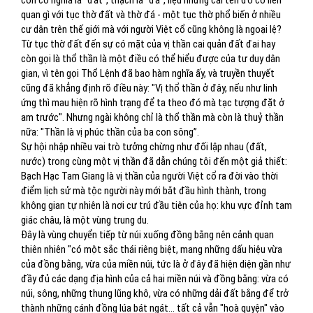
còn có nghĩa là "đất", thạch là "đá", liệu những cái tên đó có liên
quan gì với tục thờ đất và thờ đá - một tục thờ phổ biến ở nhiều
cư dân trên thế giới mà với người Việt cổ cũng không là ngoại lệ?
Từ tục thờ đất đến sự có mặt của vị thần cai quản đất đai hay
còn gọi là thổ thần là một điều có thể hiểu được của tư duy dân
gian, vì tên gọi Thổ Lệnh đã bao hàm nghĩa ấy, và truyền thuyết
cũng đã khẳng định rõ điều này: "Vị thổ thần ở đây, nếu như linh
ứng thì mau hiện rõ hình trạng để ta theo đó mà tạc tượng đặt ở
am trước". Nhưng ngài không chỉ là thổ thần mà còn là thuỷ thần
nữa: "Thần là vị phúc thần của ba con sông”.
Sự hội nhập nhiều vai trò tưởng chừng như đối lập nhau (đất,
nước) trong cùng một vị thần đã dẫn chúng tôi đến một giả thiết:
Bạch Hạc Tam Giang là vị thần của người Việt cổ ra đời vào thời
điểm lịch sử mà tộc người này mới bắt đầu hình thành, trong
không gian tự nhiên là nơi cư trú đầu tiên của họ: khu vực đỉnh tam
giác châu, là một vùng trung du.
Đây là vùng chuyển tiếp từ núi xuống đồng bằng nên cảnh quan
thiên nhiên "có một sắc thái riêng biệt, mang những dấu hiệu vừa
của đồng bằng, vừa của miền núi, tức là ở đây đã hiện diện gần như
đầy đủ các dạng địa hình của cả hai miền núi và đồng bằng: vừa có
núi, sông, những thung lũng khô, vừa có những dải đất bằng để trở
thành những cánh đồng lúa bát ngát... tất cả vẫn "hoà quyện" vào