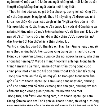
ngắm nói về một vai trò khác của ngài: chống lụt, mặt khác truyền
thuyết cũng khẳng định ngài còn là một thủy thần.
- Theo trí nhớ của các cụ già ở địa phương, trong lịch sử vùng đất
này thường xuyên bị ngập lụt, thực tế này cũng đã được các nhà
khoa học thủy văn quan sát và ghi nhận: "Ngã ba Hạc còn là một
túi nước khổng lồ, tập trung ở đây trước khi xuôi về đồng bằng và
ra biển. Những năm có mưa trên cả ba lưu vực dễ làm sinh lũ lụt gây
nạn vỡ đê...". Trong bối cảnh đó vị thủy thần được người dân nơi
đây truyền đời tôn thờ phải là thần chống lụt.
Vai trò chống lụt của đức thánh Bạch Hạc Tam Giang ngày càng rõ
ràng theo những bước tiến xuống vùng trung tâm châu thổ sông
Hồng của người Việt, hoặc cũng có thể nói ngược lại rằng, vì là thần
chống lụt nên người Việt đã mang theo hình ảnh ngài trong hành
trang tâm lĩnh của mình, làm bệ đỡ tinh thần trong công cuộc
chinh phục một châu thổ trẻ còn chưa thoát khỏi cảnh lấy trũng.
Trong quá trình lan tỏa ấy, những yếu tố Đạo giáo trong hình ảnh
gốc của đức thánh Bạch Hạc Tam Giang càng nhạt dần, nhường
chỗ cho những yếu tố thần kỳ mang tính dân gian, phù hợp với môi
cảnh của một không gian tự nhiên - xã hội văn hóa mới.
Đồng thời, nếu ở khu vực trung tâm, đức thánh Bạch Hạc Tam
Giang gồm hai anh em Thổ Lệnh và Thạch Khanh, thì càng đi xuống