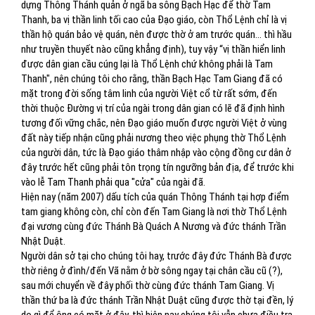
dựng Thông Thánh quản ở ngã ba sông Bạch Hạc để thờ Tam
Thanh, ba vị thần linh tối cao của Đạo giáo, còn Thổ Lệnh chỉ là vị
thần hộ quán bảo vệ quán, nên được thờ ở am trước quán... thì hầu
như truyền thuyết nào cũng khẳng định), tuy vậy “vị thần hiển linh
được dân gian cầu cúng lại là Thổ Lệnh chứ không phải là Tam
Thanh", nên chúng tôi cho rằng, thần Bạch Hạc Tam Giang đã có
mặt trong đời sống tâm linh của người Việt cổ từ rất sớm, đến
thời thuộc Đường vị trí của ngài trong dân gian có lẽ đã định hình
tương đối vững chắc, nên Đạo giáo muốn được người Việt ở vùng
đất này tiếp nhận cũng phải nương theo việc phụng thờ Thổ Lệnh
của người dân, tức là Đạo giáo thâm nhập vào cộng đồng cư dân ở
đây trước hết cũng phải tôn trọng tín ngưỡng bản địa, để trước khi
vào lễ Tam Thanh phải qua "cửa" của ngài đã.
Hiện nay (năm 2007) dấu tích của quán Thông Thánh tại hợp điểm
tam giang không còn, chỉ còn đến Tam Giang là nơi thờ Thổ Lệnh
đại vương cùng đức Thánh Bà Quách A Nương và đức thánh Trần
Nhật Duật.
Người dân sở tại cho chúng tôi hay, trước đây đức Thánh Bà được
thờ riêng ở đình/đến Vã nằm ở bờ sông ngay tại chân cầu cũ (?),
sau mới chuyển về đây phối thờ cùng đức thánh Tam Giang. Vị
thần thứ ba là đức thánh Trần Nhật Duật cũng được thờ tại đền, lý