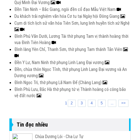
Quý Minh Đại Vương
Đền Tân Ninh – Bắc Giang, ngôi đền cổ đạo Mẫu Việt Nam
Du khách trải nghiệm văn hóa Cơ tu tại Ngày hội Đông Giang
Cụm di tích lịch sử văn hóa Tiên Sơn, lung linh huyền tích xứ Nghệ
Đình Phú Văn Dưới, Lương Tài thờ phụng Tam vị thành hoàng thời
vua Đinh Tiên Hoàng
Đình làng Yên Chỉ, Thanh Sơn, thờ phụng Tam thánh Tản Viên
Đền Y Lư, Nam Ninh thờ phụng Linh Lang Đại vương
Đền, chùa thôn Ngọc Tỉnh, thờ phụng Linh Lang Đại vương và An
Dương vương
Đình Ngọc Trì, thờ phụng Lã Nam Đế (Chàng Lang)
Đình Phù Lưu, Bắc Hà thờ phụng tứ vị Thành hoàng có công bảo
vệ đất nước
1
2
3
4
5
...
>>
Tin đọc nhiều
Chùa Dương Lôi - Cha Lư Tự