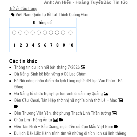
Ảnh: An Hiếu - Hoàng Tuyết/Báo Tin tức
Trở về đầu trang
Việt Nam Quốc tự
Bồ tát Thích Quảng Đức
0
Tổng số:
1
2
3
4
5
6
7
8
9
10
Các tin khác
Thông tin du lịch nổi bật tháng 7/2026
Đà Nẵng: Sinh kế bền vững ở Cù Lao Chàm
Hà Nội công nhận điểm du lịch Làng nghề dệt lụa Vạn Phúc - Hà
Đông
Đà Nẵng tổ chức Ngày hội tôn vinh di sản mỳ Quảng
Đền Cầu Khoai, Tân Hiệp thờ nhị nữ nghĩa binh thời Lê – Mạc
Đền Thượng Việt Yên, thờ phụng Thạch Linh Thần tướng
Chùa Lim - Hồng Ân tự
Đền Tân Ninh – Bắc Giang, ngôi đền cổ đạo Mẫu Việt Nam
Du lịch Đắk Lắk: Hành trình tìm về những di tích lịch sử linh thiêng