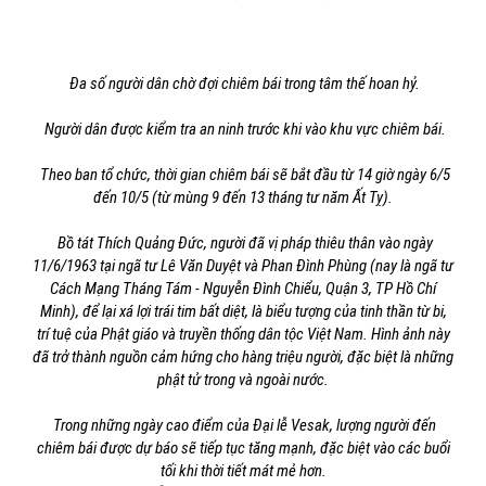
Đa số người dân chờ đợi chiêm bái trong tâm thế hoan hỷ.
Người dân được kiểm tra an ninh trước khi vào khu vực chiêm bái.
Theo ban tổ chức, thời gian chiêm bái sẽ bắt đầu từ 14 giờ ngày 6/5
đến 10/5 (từ mùng 9 đến 13 tháng tư năm Ất Tỵ).
Bồ tát Thích Quảng Đức, người đã vị pháp thiêu thân vào ngày
11/6/1963 tại ngã tư Lê Văn Duyệt và Phan Đình Phùng (nay là ngã tư
Cách Mạng Tháng Tám - Nguyễn Đình Chiểu, Quận 3, TP Hồ Chí
Minh), để lại xá lợi trái tim bất diệt, là biểu tượng của tinh thần từ bi,
trí tuệ của Phật giáo và truyền thống dân tộc Việt Nam. Hình ảnh này
đã trở thành nguồn cảm hứng cho hàng triệu người, đặc biệt là những
phật tử trong và ngoài nước.
Trong những ngày cao điểm của Đại lễ Vesak, lượng người đến
chiêm bái được dự báo sẽ tiếp tục tăng mạnh, đặc biệt vào các buổi
tối khi thời tiết mát mẻ hơn.