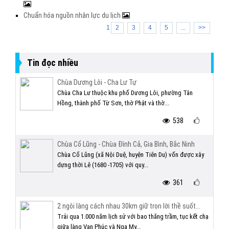
Chuẩn hóa nguồn nhân lực du lịch
1
2
3
4
5
...
>>
Tin đọc nhiều
Chùa Dương Lôi - Cha Lư Tự
Chùa Cha Lư thuộc khu phố Dương Lôi, phường Tân
Hồng, thành phố Từ Sơn, thờ Phật và thờ...
538
Chùa Cổ Lũng - Chùa Đình Cả, Gia Bình, Bắc Ninh
Chùa Cổ Lũng (xã Nội Duệ, huyện Tiên Du) vốn được xây
dựng thời Lê (1680 -1705) với quy...
361
2 ngôi làng cách nhau 30km giữ trọn lời thề suốt...
Trải qua 1.000 năm lịch sử với bao thăng trầm, tục kết chạ
giữa làng Vạn Phúc và Nga My...