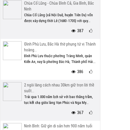
Chùa Cổ Lũng - Chùa Đình Cả, Gia Bình, Bắc
Ninh
Chùa Cổ Lũng (xã Nội Duệ, huyện Tiên Du) vốn
được xây dựng thời Lê (1680 -1705) với quy...
387
Đình Phù Lưu, Bắc Hà thờ phụng tứ vị Thành
hoàng...
Đình Phù Lưu thuộc phường Tràng Minh, quận
Kiến An, nay là phường Bắc Hà, Thành phố Hải...
386
2 ngôi làng cách nhau 30km giữ trọn lời thề
suốt...
Trải qua 1.000 năm lịch sử với bao thăng trầm,
tục kết chạ giữa làng Vạn Phúc và Nga My...
367
Ninh Bình: Giữ gìn di sản hơn 900 năm tuổi