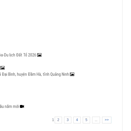
óa-Du lịch Đất Tổ 2026
5
 xã Đại Bình, huyện Đầm Hà, tỉnh Quảng Ninh
 đầu năm mới
1
2
3
4
5
...
>>