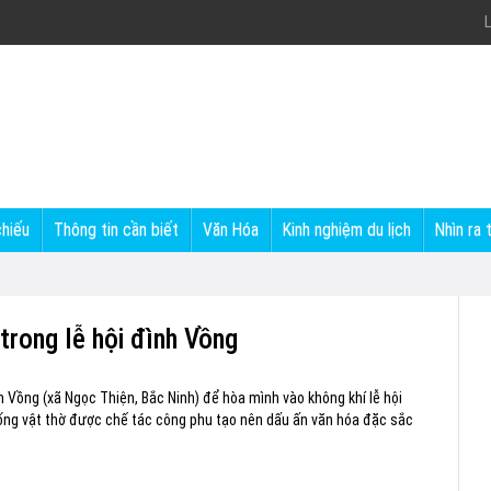
L
chiếu
Thông tin cần biết
Văn Hóa
Kinh nghiệm du lịch
Nhìn ra 
trong lễ hội đình Vồng
h Vồng (xã Ngọc Thiện, Bắc Ninh) để hòa mình vào không khí lễ hội
hống vật thờ được chế tác công phu tạo nên dấu ấn văn hóa đặc sắc