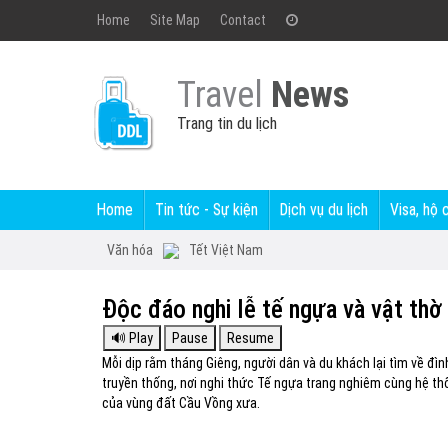
Home
Site Map
Contact
Travel
News
Trang tin du lịch
Home
Tin tức - Sự kiện
Dịch vụ du lịch
Visa, hộ 
Văn hóa
Tết Việt Nam
Độc đáo nghi lễ tế ngựa và vật thờ 
Mỗi dịp rằm tháng Giêng, người dân và du khách lại tìm về đìn
truyền thống, nơi nghi thức Tế ngựa trang nghiêm cùng hệ t
của vùng đất Cầu Vồng xưa.