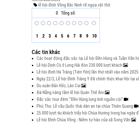
lễ hội đình Vồng
Bắc Ninh
tế ngựa
vật thờ
0
Tổng số:
1
2
3
4
5
6
7
8
9
10
Các tin khác
Các hoạt động đặc sắc tại Lễ hội Đền Hùng và Tuần Văn h
Lễ hội Dinh Cô ở Long Hải đón 230.000 lượt khách
Lễ hội đình Hà Tràng (Tiên Yên) lần thứ nhất vào năm 202
Ngày 22/2, Lễ hội Đình Tràng Y đã chính thức khai Hội tại
Du xuân Bản Hốc, Lào Cai
Đà Nẵng nâng tầm lễ hội Quán Thế Âm
Đặc sắc tour đêm “Đền Hùng lung linh nguồn cội”
Phú Thọ: Lễ cầu Quốc thái dân an tại chùa Thiên Quang
25.000 lượt du khách trẩy hội Chùa Hương trong hai ngày
Lễ hội Đình Chùa Vồng - Niềm tự hào của xã Song Văn