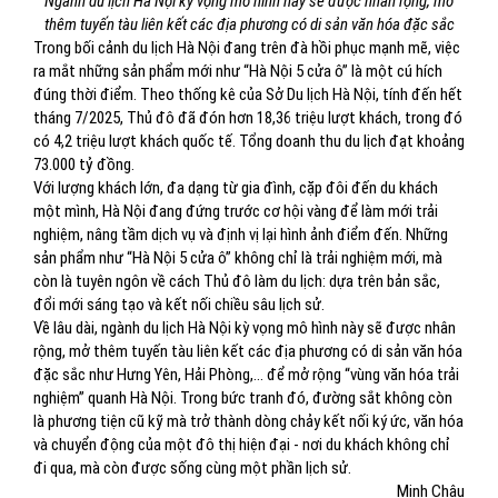
Ngành du lịch Hà Nội kỳ vọng mô hình này sẽ được nhân rộng, mở
thêm tuyến tàu liên kết các địa phương có di sản văn hóa đặc sắc
Trong bối cảnh du lịch Hà Nội đang trên đà hồi phục mạnh mẽ, việc
ra mắt những sản phẩm mới như “Hà Nội 5 cửa ô” là một cú hích
đúng thời điểm. Theo thống kê của Sở Du lịch Hà Nội, tính đến hết
tháng 7/2025, Thủ đô đã đón hơn 18,36 triệu lượt khách, trong đó
có 4,2 triệu lượt khách quốc tế. Tổng doanh thu du lịch đạt khoảng
73.000 tỷ đồng.
Với lượng khách lớn, đa dạng từ gia đình, cặp đôi đến du khách
một mình, Hà Nội đang đứng trước cơ hội vàng để làm mới trải
nghiệm, nâng tầm dịch vụ và định vị lại hình ảnh điểm đến. Những
sản phẩm như “Hà Nội 5 cửa ô” không chỉ là trải nghiệm mới, mà
còn là tuyên ngôn về cách Thủ đô làm du lịch: dựa trên bản sắc,
đổi mới sáng tạo và kết nối chiều sâu lịch sử.
Về lâu dài, ngành du lịch Hà Nội kỳ vọng mô hình này sẽ được nhân
rộng, mở thêm tuyến tàu liên kết các địa phương có di sản văn hóa
đặc sắc như Hưng Yên, Hải Phòng,… để mở rộng “vùng văn hóa trải
nghiệm” quanh Hà Nội. Trong bức tranh đó, đường sắt không còn
là phương tiện cũ kỹ mà trở thành dòng chảy kết nối ký ức, văn hóa
và chuyển động của một đô thị hiện đại - nơi du khách không chỉ
đi qua, mà còn được sống cùng một phần lịch sử.
Minh Châu