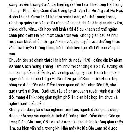
sống truyền thống được tái hiện ngay trên tàu. Theo ông Hà Trọng
Thắng - Phó Tổng Giám đốc Công ty CP Vận tải Đường sắt Hà Nội,
đoàn tàu sẽ được thiết kế mới hoàn toàn, nội thất sang trọng,
tích hợp quầy bar, sân khấu trình diễn nghệ thuật dân gian như xẩm,
chèo, chầu văn… kết hợp mái kính trời để du khách có thể ngắm
cảnh phố đêm Hà Nội một cách trọn vẹn. Không gian tàu sẽ như
một sân khấu nhỏ, nơi người xem vừa di chuyển, vừa thưởng thức
văn hóa truyền thống trong hành trình liên tục nối kết các vùng di
sản.
Chuyến tàu sẽ chính thức lăn bánh từ ngày 19/8 - đúng dịp kỷ niệm
80 năm Cách mạng Tháng Tám, như một thông điệp biểu tượng: du
lịch là nhịp cầu nối liền ký ức và nhịp sống hiện tại. Hành trình ban
ngày đưa du khách từ ga Hà Nội đến ga Từ Sơn - nơi kết nối tiếp
bằng xe điện đến các điểm tham quan nổi bật như Đền Đô, chợ
quê truyền thống… Buổi tối, tàu sẽ chạy quanh tuyến vành đai nội
đô, mang đến không gian ngắm phố lên đèn kết hợp ẩm thực và
nghệ thuật biểu diễn.
Không chỉ dừng lại ở trải nghiệm trên tàu, ngành đường sắt cũng
đang phối hợp với ngành du lịch để “nâng tầm” điểm dừng. Các ga
Long Biên, Gia Lâm, Cổ Loa sẽ được cải tạo thành không gian triển
lãm, sự kiện văn hóa, trong khi Nhà máy Xe lửa Gia Lâm sẽ được