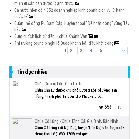
miền di sản cần được “đánh thức”
Cả nước hiện có 4.652 doanh nghiệp kinh doanh dịch vụ lữ hành
quốc tế
Quần thể động Pu Sam Cáp: Huyền thoại "Đệ nhất động" vùng Tây
Bắc
Cụm di tích lịch sử đền – chùa Khánh Vân
Thị trường tour dịp nghỉ lễ Quốc khánh bắt đầu khởi động
1
2
3
4
5
...
>>
Tin đọc nhiều
Chùa Dương Lôi - Cha Lư Tự
Chùa Cha Lư thuộc khu phố Dương Lôi, phường Tân
Hồng, thành phố Từ Sơn, thờ Phật và thờ...
558
Chùa Cổ Lũng - Chùa Đình Cả, Gia Bình, Bắc Ninh
Chùa Cổ Lũng (xã Nội Duệ, huyện Tiên Du) vốn được xây
dựng thời Lê (1680 -1705) với quy...