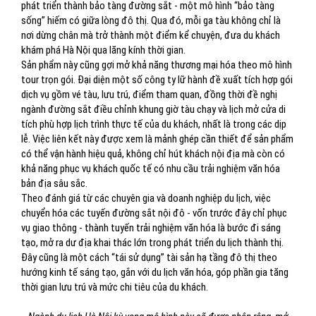
phát triển thành bảo tàng đường sắt - một mô hình “bảo tàng
sống” hiếm có giữa lòng đô thị. Qua đó, mỗi ga tàu không chỉ là
nơi dừng chân mà trở thành một điểm kể chuyện, đưa du khách
khám phá Hà Nội qua lăng kính thời gian.
Sản phẩm này cũng gợi mở khả năng thương mại hóa theo mô hình
tour trọn gói. Đại diện một số công ty lữ hành đề xuất tích hợp gói
dịch vụ gồm vé tàu, lưu trú, điểm tham quan, đồng thời đề nghị
ngành đường sắt điều chỉnh khung giờ tàu chạy và lịch mở cửa di
tích phù hợp lịch trình thực tế của du khách, nhất là trong các dịp
lễ. Việc liên kết này được xem là mảnh ghép cần thiết để sản phẩm
có thể vận hành hiệu quả, không chỉ hút khách nội địa mà còn có
khả năng phục vụ khách quốc tế có nhu cầu trải nghiệm văn hóa
bản địa sâu sắc.
Theo đánh giá từ các chuyên gia và doanh nghiệp du lịch, việc
chuyển hóa các tuyến đường sắt nội đô - vốn trước đây chỉ phục
vụ giao thông - thành tuyến trải nghiệm văn hóa là bước đi sáng
tạo, mở ra dư địa khai thác lớn trong phát triển du lịch thành thị.
Đây cũng là một cách “tái sử dụng” tài sản hạ tầng đô thị theo
hướng kinh tế sáng tạo, gắn với du lịch văn hóa, góp phần gia tăng
thời gian lưu trú và mức chi tiêu của du khách.