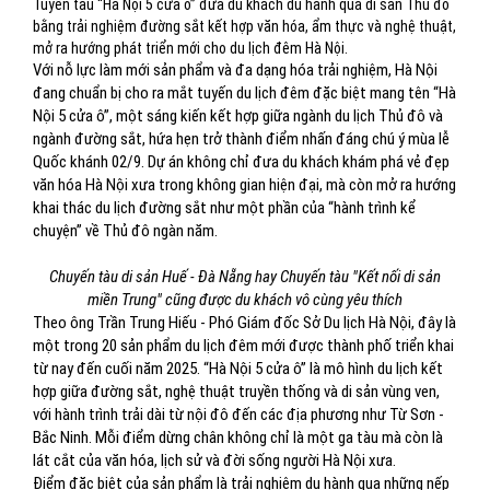
Tuyến tàu “Hà Nội 5 cửa ô” đưa du khách du hành qua di sản Thủ đô
bằng trải nghiệm đường sắt kết hợp văn hóa, ẩm thực và nghệ thuật,
mở ra hướng phát triển mới cho du lịch đêm Hà Nội.
Với nỗ lực làm mới sản phẩm và đa dạng hóa trải nghiệm, Hà Nội
đang chuẩn bị cho ra mắt tuyến du lịch đêm đặc biệt mang tên “Hà
Nội 5 cửa ô”, một sáng kiến kết hợp giữa ngành du lịch Thủ đô và
ngành đường sắt, hứa hẹn trở thành điểm nhấn đáng chú ý mùa lễ
Quốc khánh 02/9. Dự án không chỉ đưa du khách khám phá vẻ đẹp
văn hóa Hà Nội xưa trong không gian hiện đại, mà còn mở ra hướng
khai thác du lịch đường sắt như một phần của “hành trình kể
chuyện” về Thủ đô ngàn năm.
Chuyến tàu di sản Huế - Đà Nẵng hay Chuyến tàu "Kết nối di sản
miền Trung" cũng được du khách vô cùng yêu thích
Theo ông Trần Trung Hiếu - Phó Giám đốc Sở Du lịch Hà Nội, đây là
một trong 20 sản phẩm du lịch đêm mới được thành phố triển khai
từ nay đến cuối năm 2025. “Hà Nội 5 cửa ô” là mô hình du lịch kết
hợp giữa đường sắt, nghệ thuật truyền thống và di sản vùng ven,
với hành trình trải dài từ nội đô đến các địa phương như Từ Sơn -
Bắc Ninh. Mỗi điểm dừng chân không chỉ là một ga tàu mà còn là
lát cắt của văn hóa, lịch sử và đời sống người Hà Nội xưa.
Điểm đặc biệt của sản phẩm là trải nghiệm du hành qua những nếp