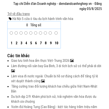
Tạp chí Diễn đàn Doanh nghiệp - diendandoanhnghiep.vn - Đăng
ngày 05/8/2025
Trở về đầu trang
Hà Nội 5 cửa ô
tàu du lịch
hành trình văn hóa
0
Tổng số:
1
2
3
4
5
6
7
8
9
10
Các tin khác
Giao lưu tinh hoa ẩm thực Việt-Trung 2026
Làm đường nối sân bay Gia Bình, 3 di tích lịch sử có thể phải di dời
Làm visa đi nước ngoài: Chuẩn bị hồ sơ đúng cách để tăng tỷ lệ
xét duyệt thành công
Tăng cường trao đổi lượng khách hai chiều giữa Việt Nam-Nhật
Bản
Du lịch dịp 2/9: Khám phá lịch sử, trải nghiệm văn hóa được du
khách ưa chuộng
Vườn đá Hoàng Tung (Cao Bằng) - kiệt tác hàng trăm triệu năm