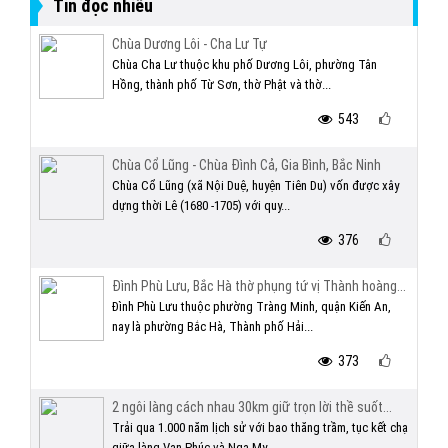
Tin đọc nhiều
Chùa Dương Lôi - Cha Lư Tự
Chùa Cha Lư thuộc khu phố Dương Lôi, phường Tân
Hồng, thành phố Từ Sơn, thờ Phật và thờ...
543
Chùa Cổ Lũng - Chùa Đình Cả, Gia Bình, Bắc Ninh
Chùa Cổ Lũng (xã Nội Duệ, huyện Tiên Du) vốn được xây
dựng thời Lê (1680 -1705) với quy...
376
Đình Phù Lưu, Bắc Hà thờ phụng tứ vị Thành hoàng...
Đình Phù Lưu thuộc phường Tràng Minh, quận Kiến An,
nay là phường Bắc Hà, Thành phố Hải...
373
2 ngôi làng cách nhau 30km giữ trọn lời thề suốt...
Trải qua 1.000 năm lịch sử với bao thăng trầm, tục kết chạ
giữa làng Vạn Phúc và Nga My...