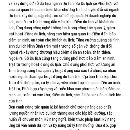
và xây dựng cơ sở dữ liệu ngành Du lịch. Sở Du lịch sẽ Phối hợp với
các cơ quan liên quan triển khai chương trình chuyển đổi số ngành
Du lịch; xây dựng, cập nhật cơ sở dữ liệu quản lý doanh nghiệp du
lịch, cơ sở lưu trú, hướng dẫn viên, khu điểm du lịch và khách du
lịch; Ứng dụng công nghệ thông tin trong công tác quản lý, giám
sát hoạt động du lịch; nâng cao hiệu quả quản trị điểm đến, bảo
đảm an ninh, an toàn cho khách du lịch; Tăng cường quảng bá hình
ảnh du lịch Ninh Bình trên môi trường số gắn với thông tin đối
ngoại và xây dựng thương hiệu điểm đến an toàn, thân thiện.
Ngoài ra, Sở Du lịch cũng tăng cường phối hợp bảo đảm an ninh,
trật tự trong hoạt động du lịch. Chủ động phối hợp với Công an
tỉnh trong công tác quản lý hoạt động của các tổ chức, cá nhân
nước ngoài tham gia hoạt động du lịch trên địa bàn tỉnh; kịp thời
trao đổi thông tin, xử lý các vụ việc phức tạp liên quan đến an ninh,
trật tự; Phối hợp xây dựng và triển khai các phương án bảo đảm an
ninh, an toàn tại các khu, điểm du lịch, các lễ hội, sự kiện du lịch lớn
của tỉnh.
Bên cạnh công tác quản lý, kế hoạch chú trọng nâng cao chất
lượng nguồn nhân lực du lịch thông qua các lớp bồi dưỡng, tập
huấn về chuyên môn, kỹ năng nghề, kiến thức pháp luật, kỹ năng
ứng xử văn minh du lịch và kỹ năng xử lý tình huống. Qua đó, góp