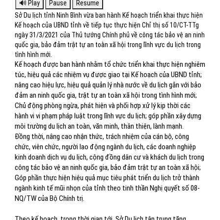
Sở Du lịch tỉnh Ninh Bình vừa ban hành Kế hoạch triển khai thực hiện
Kế hoạch của UBND tỉnh về tiếp tục thực hiện Chỉ thị số 10/CT-TTg
ngày 31/3/2021 của Thủ tướng Chính phủ về công tác bảo vệ an ninh
quốc gia, bảo đảm trật tự an toàn xã hội trong lĩnh vực du lịch trong
tình hình mới.
Kế hoạch được ban hành nhằm tổ chức triển khai thực hiện nghiêm
túc, hiệu quả các nhiệm vụ được giao tại Kế hoạch của UBND tỉnh;
nâng cao hiệu lực, hiệu quả quản lý nhà nước về du lịch gắn với bảo
đảm an ninh quốc gia, trật tự an toàn xã hội trong tình hình mới;
Chủ động phòng ngừa, phát hiện và phối hợp xử lý kịp thời các
hành vi vi phạm pháp luật trong lĩnh vực du lịch; góp phần xây dựng
môi trường du lịch an toàn, văn minh, thân thiện, lành mạnh.
Đồng thời, nâng cao nhận thức, trách nhiệm của cán bộ, công
chức, viên chức, người lao động ngành du lịch, các doanh nghiệp
kinh doanh dịch vụ du lịch, cộng đồng dân cư và khách du lịch trong
công tác bảo vệ an ninh quốc gia, bảo đảm trật tự an toàn xã hội;
Góp phần thực hiện hiệu quả mục tiêu phát triển du lịch trở thành
ngành kinh tế mũi nhọn của tỉnh theo tinh thần Nghị quyết số 08-
NQ/TW của Bộ Chính trị.
Theo kế hoạch, trong thời gian tới, Sở Du lịch tập trung tăng