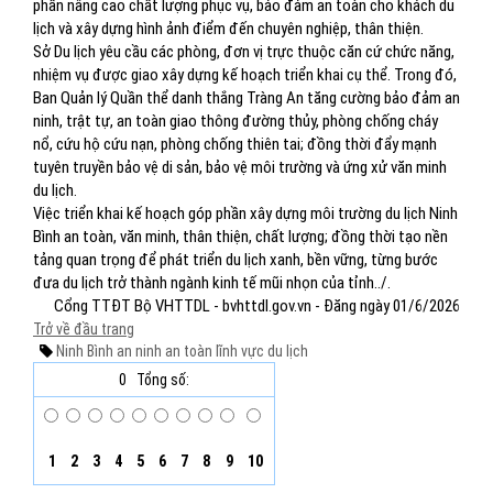
phần nâng cao chất lượng phục vụ, bảo đảm an toàn cho khách du
lịch và xây dựng hình ảnh điểm đến chuyên nghiệp, thân thiện.
Sở Du lịch yêu cầu các phòng, đơn vị trực thuộc căn cứ chức năng,
nhiệm vụ được giao xây dựng kế hoạch triển khai cụ thể. Trong đó,
Ban Quản lý Quần thể danh thắng Tràng An tăng cường bảo đảm an
ninh, trật tự, an toàn giao thông đường thủy, phòng chống cháy
nổ, cứu hộ cứu nạn, phòng chống thiên tai; đồng thời đẩy mạnh
tuyên truyền bảo vệ di sản, bảo vệ môi trường và ứng xử văn minh
du lịch.
Việc triển khai kế hoạch góp phần xây dựng môi trường du lịch Ninh
Bình an toàn, văn minh, thân thiện, chất lượng; đồng thời tạo nền
tảng quan trọng để phát triển du lịch xanh, bền vững, từng bước
đưa du lịch trở thành ngành kinh tế mũi nhọn của tỉnh../.
Cổng TTĐT Bộ VHTTDL - bvhttdl.gov.vn - Đăng ngày 01/6/2026
Trở về đầu trang
Ninh Bình
an ninh
an toàn
lĩnh vực du lịch
0
Tổng số:
1
2
3
4
5
6
7
8
9
10