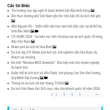
Các tin khác
Thị trường tour dịp nghỉ lễ Quốc khánh bắt đầu khởi động
Ẩm thực đường phố Việt Nam ghi tên trên bản đồ du lịch thế giới
Đền Nguyệt Hồ – Điểm đến văn hóa tâm linh đặc sắc tại xã Bố Hạ,
tỉnh Bắc Ninh
ITE HCMC 2026 - Sự kiện xúc tiến thương mại du lịch quốc tế hàng
đầu Việt Nam
Khám phá du lịch hồ Hoà Bình
Du lịch dịp 2/9: Khám phá lịch sử, trải nghiệm văn hóa được du
khách ưa chuộng
Ra mắt "Moskva MICE Rewards": Đòn bẩy mới cho doanh nghiệp
lữ hành Việt
Quần thể di tích lịch sử đền Dành, thờ phụng Cao Sơn Đại Vương,
Quý Minh Đại Vương
Thông tin du lịch nổi bật tháng 7/2026
Du lịch Việt Nam đạt 56% mục tiêu đón khách quốc tế năm 2026
1
2
3
4
5
...
>>