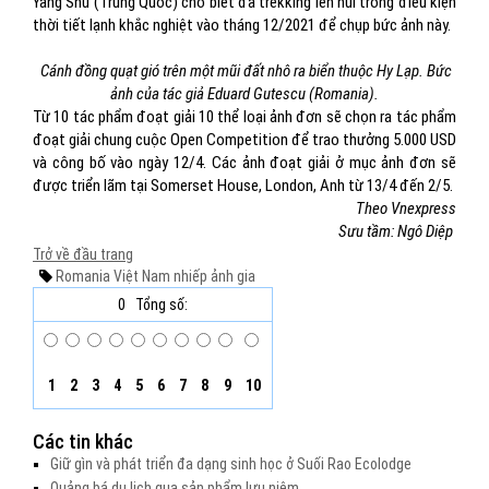
Yang Shu (Trung Quốc) cho biết đã trekking lên núi trong điều kiện
thời tiết lạnh khắc nghiệt vào tháng 12/2021 để chụp bức ảnh này.
Cánh đồng quạt gió trên một mũi đất nhô ra biển thuộc Hy Lạp. Bức
ảnh của tác giả Eduard Gutescu (Romania).
Từ 10 tác phẩm đoạt giải 10 thể loại ảnh đơn sẽ chọn ra tác phẩm
đoạt giải chung cuộc Open Competition để trao thưởng 5.000 USD
và công bố vào ngày 12/4. Các ảnh đoạt giải ở mục ảnh đơn sẽ
được triển lãm tại Somerset House, London, Anh từ 13/4 đến 2/5.
Theo Vnexpress
Sưu tầm: Ngô Diệp
Trở về đầu trang
Romania
Việt Nam
nhiếp ảnh gia
0
Tổng số:
1
2
3
4
5
6
7
8
9
10
Các tin khác
Giữ gìn và phát triển đa dạng sinh học ở Suối Rao Ecolodge
Quảng bá du lịch qua sản phẩm lưu niệm