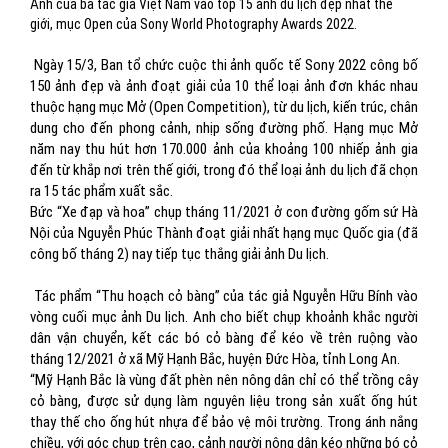
Ảnh của ba tác giả Việt Nam vào top 15 ảnh du lịch đẹp nhất thế
giới, mục Open của Sony World Photography Awards 2022.
Ngày 15/3, Ban tổ chức cuộc thi ảnh quốc tế Sony 2022 công bố
150 ảnh đẹp và ảnh đoạt giải của 10 thể loại ảnh đơn khác nhau
thuộc hạng mục Mở (Open Competition), từ du lịch, kiến trúc, chân
dung cho đến phong cảnh, nhịp sống đường phố. Hạng mục Mở
năm nay thu hút hơn 170.000 ảnh của khoảng 100 nhiếp ảnh gia
đến từ khắp nơi trên thế giới, trong đó thể loại ảnh du lịch đã chọn
ra 15 tác phẩm xuất sắc.
Bức “Xe đạp và hoa” chụp tháng 11/2021 ở con đường gốm sứ Hà
Nội của Nguyễn Phúc Thành đoạt giải nhất hạng mục Quốc gia (đã
công bố tháng 2) nay tiếp tục thắng giải ảnh Du lịch.
Tác phẩm “Thu hoạch cỏ bàng” của tác giả Nguyễn Hữu Bính vào
vòng cuối mục ảnh Du lịch. Anh cho biết chụp khoảnh khắc người
dân vận chuyển, kết các bó cỏ bàng để kéo về trên ruộng vào
tháng 12/2021 ở xã Mỹ Hạnh Bắc, huyện Đức Hòa, tỉnh Long An.
“Mỹ Hạnh Bắc là vùng đất phèn nên nông dân chỉ có thể trồng cây
cỏ bàng, được sử dụng làm nguyên liệu trong sản xuất ống hút
thay thế cho ống hút nhựa để bảo vệ môi trường. Trong ánh nắng
chiều, với góc chụp trên cao, cảnh người nông dân kéo những bó cỏ