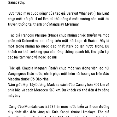
Ganapathy.
Bức "Sắc màu cuộc sống” của tác giả Saravut Whanset (Thái Lan)
chụp một cô gái tỉ mỉ làm dù thủ công ở một xưởng sản xuất dù
truyền thống tại thành phố Mandalay, Myanmar.
Tác giả François Philippe (Pháp) chụp những chiếc thuyền và một
phần núi Dolomites soi bóng trên mặt hồ Lago di Braies. Đây là
một trong những hồ nước đẹp nhất Italy, có làn nước trong. Du
khách có thể trekking qua các rừng thông quanh hồ, thư giãn tại
các bãi tắm vắng vẻ hoặc leo núi.
Tác giả Claudia Magnani (Italy) chụp một vận động viên leo núi
đang ngược thác nước, chinh phục một hẻm núi hoang sơ trên đảo
Madeira thuộc Bồ Đào Nha
Nằm giữa Đại Tây Dương, Madeira cách đảo Canary hơn 400 km về
phía bắc và cách Morocco 563 km. Du khách có thể đến đây bằng
máy bay.
Cung đèo Mondala cao 5.363 trên mực nước biển và là con đường
duy nhất dẫn đến vùng núi Kula Kangri thuộc Himalaya. Tác giả