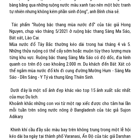
bàng băng qua những ruộng nước màu xanh tạo nên một bức tranh
tự nhiên nhưng không kém phần sinh động”, anh Bính chia sẻ.
Tác phẩm “Ruộng bậc thang mùa nước đổ” của tác giả Hong
Nguyen, chụp vào tháng 5/2021 ở ruộng bậc thang Sàng Ma Sáo,
Bát xát, Lào Cai.
Mùa nước đổ Tây Bắc thường kéo dài trong hai tháng 4 và 5.
Những thửa ruộng có thể cấy sớm hoặc muộn tùy theo lượng mưa
từng khu vực. Ruộng bậc thang Sàng Ma Sáo có độ dốc, địa hình
quanh co trên độ cao khoảng 2.000 m. Du khách đến Bát Xát có
thể ngắm mùa nước đổ khi đi cung đường Mường Hum - Sàng Ma
Sáo - Dền Sáng - Y Tý và thung lũng Thiên Sinh.
Dưới đây là một số ảnh đẹp khác vào top 15 ảnh xuất sắc nhất
của mục Du lịch.
Khoảnh khắc những con voi từ một rạp xiếc được cho tắm hai lần
mỗi tuần trên sông nước nông ở Bangladesh của tác giả Sujon
Adikary.
Khinh khí cầu đầy sắc màu bay trên không trung trong một lễ hội
kéo dài ba ngày tại thành phố Varanasi, Ấn Độ của tác giả Darshan