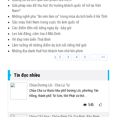
Giải pháp nào để thu hút thị trường khách quốc tế trở lại Việt
Nam?
Những nghề phụ “ăn nên làm ra” trong mùa du lịch biển ở Hà Tĩnh
Sắc màu Việt Nam trong cuộc thi ảnh quốc tế
Các điểm đến nổi tiếng ngày ấy - bây giờ
Leo hải đăng, cắm trại ở Mũi Dinh
Vẻ đẹp trên biển Thái Bình
Lầm tưởng về những điểm du lịch nổi tiếng thế giới
Những địa danh Huế hút khách hơn nhờ lên phim
1
2
3
4
5
...
>>
Tin đọc nhiều
Chùa Dương Lôi - Cha Lư Tự
Chùa Cha Lư thuộc khu phố Dương Lôi, phường Tân
Hồng, thành phố Từ Sơn, thờ Phật và thờ...
545
Chùa Cổ Lũng - Chùa Đình Cả, Gia Bình, Bắc Ninh