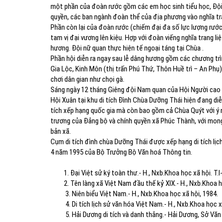
một phần của đoàn rước gồm các em học sinh tiểu học, Đội 
quyền, các ban ngành đoàn thể của địa phương vào nghĩa tra
Phần còn lại của đoàn rước (chiếm đại đa số lực lượng rước lê
tam vị đại vương lên kiệu. Hợp với đoàn viếng nghĩa trang liệ
hương. Đội nữ quan thực hiện tế ngoại táng tại Chùa .
Phần hội diễn ra ngay sau lễ dâng hương gồm các chương trình
Gia Lộc, Kinh Môn (thị trấn Phú Thứ, Thôn Huề trì – An Phụ)
chơi dân gian như chọi gà.
Sáng ngày 12 tháng Giêng đội Nam quan của Hội Người cao tuổi 
Hội Xuân tại khu di tích Đình Chùa Dưỡng Thái hiện đang diê
tích xếp hạng quốc gia mà còn bao gồm cả Chùa Quýt với ý 
trương của Đảng bộ và chính quyền xã Phúc Thành, với mo
bản xã.
Cụm di tích đình chùa Dưỡng Thái được xếp hạng di tích lị
4 năm 1995 của Bộ Trưởng Bộ Văn hoá Thông tin.
1. Đại Việt sử ký toàn thư.- H., Nxb.Khoa học xã hội. T.I- 196
2. Tên làng xã Việt Nam đầu thế kỷ XIX.- H., Nxb.Khoa họ
3. Niên biểu Việt Nam.- H., Nxb.Khoa học xã hội, 1984.
4. Di tích lịch sử văn hóa Việt Nam.- H., Nxb.Khoa học xã
5. Hải Dương di tích và danh thắng.- Hải Dương, Sở Văn h