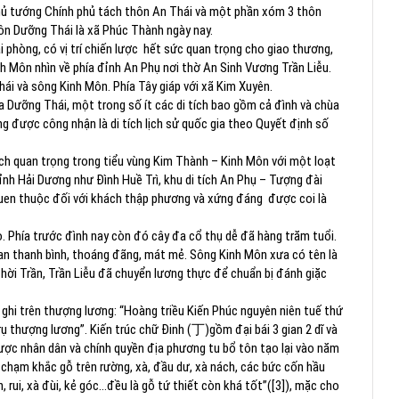
̉ tướng Chính phủ tách thôn An Thái và một phần xóm 3 thôn
 thôn Dưỡng Thái là xã Phúc Thành ngày nay.
hòng, có vị trí chiến lược hết sức quan trọng cho giao thương,
 Kinh Môn nhìn về phía đỉnh An Phụ nơi thờ An Sinh Vương Trần Liễu.
hái và sông Kinh Môn. Phía Tây giáp với xã Kim Xuyên.
 Dưỡng Thái, một trong số ít các di tích bao gồm cả đình và chùa
ng được công nhận là di tích lịch sử quốc gia theo Quyết định số
ích quan trọng trong tiểu vùng Kim Thành – Kinh Môn với một loạt
 tỉnh Hải Dương như Đình Huề Trì, khu di tích An Phụ – Tượng đài
en thuộc đối với khách thập phương và xứng đáng được coi là
. Phía trước đình nay còn đó cây đa cổ thụ dễ đã hàng trăm tuổi.
an thanh bình, thoáng đãng, mát mẻ. Sông Kinh Môn xưa có tên là
ời Trần, Trần Liễu đã chuyển lương thực để chuẩn bị đánh giặc
ghi trên thượng lương: “Hoàng triều Kiến Phúc nguyên niên tuế thứ
ụ thượng lương”. Kiến trúc chữ Đinh (丁)gồm đại bái 3 gian 2 dĩ và
ược nhân dân và chính quyền địa phương tu bổ tôn tạo lại vào năm
chạm khắc gỗ trên rường, xà, đầu dư, xà nách, các bức cốn hầu
, rui, xà đùi, kẻ góc…đều là gỗ tứ thiết còn khá tốt”([3]), mặc cho