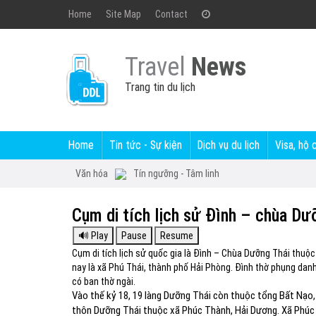
Home
Site Map
Contact
Travel
News
Trang tin du lịch
Home
Tin tức - Sự kiện
Dịch vụ du lịch
Visa, hộ 
Văn hóa
Tín ngưỡng - Tâm linh
Cụm di tích lịch sử Đình – chùa Dư
Cụm di tích lịch sử quốc gia là Đình – Chùa Dưỡng Thá
nay là xã Phú Thái, thành phố Hải Phòng. Đình thờ phụng danh t
có ban thờ ngài.
Vào thế kỷ 18, 19 làng Dưỡng Thái còn thuộc tổng Bất 
thôn Dưỡng Thái thuộc xã Phúc Thành, Hải Dương. Xã Phúc 