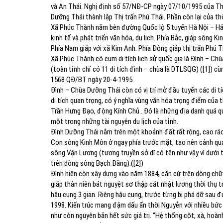
và An Thái. Nghị định số 57/NĐ-CP ngày 07/10/1995 của Thu
Dưỡng Thái thành lập Thị trấn Phú Thái. Phần còn lại của
Xã Phúc Thành nằm bên đường Quốc lộ 5 tuyến Hà Nội – Hải p
kinh tế và phát triển văn hóa, du lịch. Phía Bắc, giáp sông
Phía Nam giáp với xã Kim Anh. Phía Đông giáp thị trấn Phú T
Xã Phúc Thành có cụm di tích lịch sử quốc gia là Đình – Chùa
(toàn tỉnh chỉ có 11 di tích đình – chùa là DTLSQG) ([1]) cù
1568 QĐ/BT ngày 20-4-1995.
Đình – Chùa Dưỡng Thái còn có vị trí mở đầu tuyến các di t
di tích quan trọng, có ý nghĩa vùng văn hóa trọng điểm của
Trần Hưng Đạo, động Kính Chủ…Đó là những địa danh quá qu
một trong những tài nguyên du lịch của tỉnh.
Đình Dưỡng Thái nằm trên một khoảnh đất rất rộng, cao ráo
Con sông Kinh Môn ở ngay phía trước mặt, tạo nên cảnh qu
sông Vận Lương (tương truyền sở dĩ có tên như vậy vì dưới th
trên dòng sông Bạch Đằng).([2])
Đình hiện còn xây dựng vào năm 1884, căn cứ trên dòng chữ 
giáp thân niên bát nguyệt sơ thập cát nhật lương thời thụ tr
hậu cung 3 gian. Riêng hậu cung, trước từng bị phá dỡ sau đ
1998. Kiến trúc mang đậm dấu ấn thời Nguyễn với nhiều bức 
như còn nguyên bản hết sức giá trị. “Hệ thống cột, xà, hoành