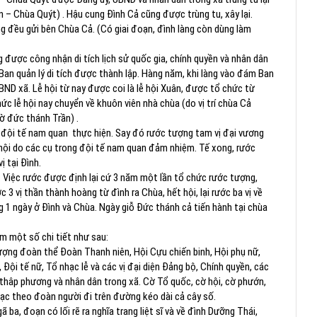
hùa Quýt) . Hậu cung Đình Cả cũng được trùng tu, xây lại.
g đều gửi bên Chùa Cả. (Có giai đoạn, đình làng còn dùng làm
 được công nhận di tích lịch sử quốc gia, chính quyền và nhân dân
i. Ban quản lý di tích được thành lập. Hàng năm, khi làng vào đám Ban
UBND xã. Lễ hội từ nay được coi là lễ hội Xuân, được tổ chức từ
 lễ hội nay chuyển về khuôn viên nhà chùa (do vị trí chùa Cả
̀ đức thánh Trần) .
trong đội tế nam quan thực hiện. Say đó rước tượng tam vị đại vương
́ rã hội do các cụ trong đội tế nam quan đảm nhiệm. Tế xong, rước
ị tại Đình.
 Việc rước được định lại cứ 3 năm một lần tổ chức rước tượng,
c 3 vị thần thành hoàng từ đình ra Chùa, hết hội, lại rước ba vị về
1 ngày ở Đình và Chùa. Ngày giỗ Đức thánh cả tiến hành tại chùa
hêm một số chi tiết như sau:
ợng đoàn thể Đoàn Thanh niên, Hội Cựu chiến binh, Hội phụ nữ,
i tế nữ, Tổ nhạc lễ và các vị đại diện Đảng bộ, Chính quyền, các
thâp phương và nhân dân trong xã. Cờ Tổ quốc, cờ hội, cờ phướn,
̣c theo đoàn người đi trên đường kéo dài cả cây số.
ba, đoạn có lối rẽ ra nghĩa trang liệt sĩ và về đình Dưỡng Thái,