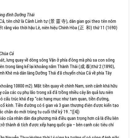
ng đình Dưỡng Thái
a Cả, tên chữ là Cảnh Linh tự (景 靈 寺), dân gian gọi theo tên nôm
biết rằng vào thời hậu Lê, niên hiệu Chính Hòa (正 和) thứ 11 (1690)
Chùa Cả
mát, lưng quay về dòng sông Vận ở phía đông mà phù sa con sông
iên trong làng kể lại khoảng năm Thành Thái (成 泰)thứ 2 (1890),
ỳnh Khê mà dân làng Dưỡng Thái đã chuyển chùa Cả về phía Tây
̣ (khoảng 10800 m2). Mặt tiền quay về chính Nam, sinh cảnh khá hữu
ng cây của các cụ phụ lão trong xã đã trồng nhiều cây ăn quả lưu niên
 có cấu trúc khá đẹp “các hạng mục như tam quan, tiền đường,
cổ kính. Tiền đường có 6 gian và 3 gian thượng điện được kiến tạo
c chắn do mới trùng tu cuối thế kỷ 19…”([4])
 giáo của nhân dân dịa phương mà điều quan trọng hơn cả là đều liên
rở thành di tích được xếp hạng quốc gia – bên cạnh các tiêu chí
ần Nguyễn Thụy Hường thời Lý cùng ba tướng sĩ có công đánh giặc