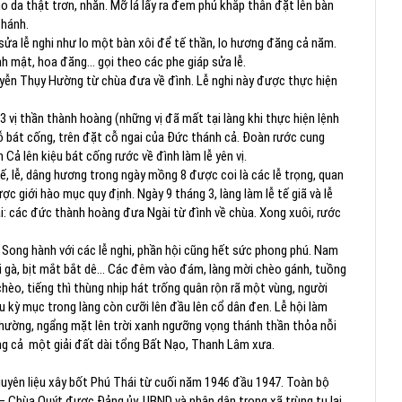
 da thật trơn, nhẵn. Mỡ lá lấy ra đem phủ khắp thân đặt lên bàn
thánh.
́m sửa lễ nghi như lo một bàn xôi để tế thần, lo hương đăng cả năm.
ánh mật, hoa đăng… gọi theo các phe giáp sửa lễ.
uyễn Thụy Hường từ chùa đưa về đình. Lễ nghi này được thực hiện
3 vị thần thành hoàng (những vị đã mất tại làng khi thực hiện lệnh
 bát cống, trên đặt cỗ ngai của Đức thánh cả. Đoàn rước cung
ả lên kiệu bát cống rước về đình làm lễ yên vị.
 tế, lễ, dâng hương trong ngày mồng 8 được coi là các lễ trọng, quan
ợc giới hào mục quy định. Ngày 9 tháng 3, làng làm lễ tế giã và lễ
ại: các đức thành hoàng đưa Ngài từ đình về chùa. Xong xuôi, rước
̉. Song hành với các lễ nghi, phần hội cũng hết sức phong phú. Nam
ọi gà, bịt mắt bắt dê… Các đêm vào đám, làng mời chèo gánh, tuồng
èo, tiếng thì thùng nhịp hát trống quân rộn rã một vùng, người
kỳ mục trong làng còn cưỡi lên đầu lên cổ dân đen. Lễ hội làm
thường, ngẩng mặt lên trời xanh ngưỡng vọng thánh thần thỏa nỗi
ng cả một giải đất dài tổng Bất Nạo, Thanh Lâm xưa.
nguyên liệu xây bốt Phú Thái từ cuối năm 1946 đầu 1947. Toàn bộ
ền – Chùa Quýt được Đảng ủy, UBND và nhân dân trong xã trùng tu lại