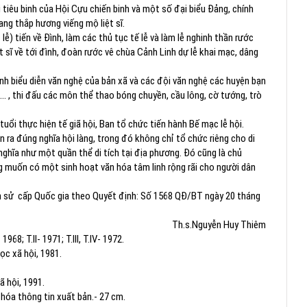
tiêu binh của Hội Cựu chiến binh và một số đại biểu Đảng, chính
ng thắp hương viếng mộ liệt sĩ.
̃) tiến về Đình, làm các thủ tục tế lễ và làm lễ nghinh thần rước
t sĩ về tới đình, đoàn rước vê chùa Cảnh Linh dự lễ khai mạc, dâng
 biểu diễn văn nghệ của bản xã và các đội văn nghệ các huyện bạn
… , thi đấu các môn thể thao bóng chuyền, cầu lông, cờ tướng, trò
thực hiện tế giã hội, Ban tổ chức tiến hành Bế mạc lễ hội.
̃n ra đúng nghĩa hội làng, trong đó không chỉ tổ chức riêng cho di
nghĩa như một quần thể di tích tại địa phương. Đó cũng là chủ
ng muốn có một sinh hoạt văn hóa tâm linh rộng rãi cho người dân
ch sử cấp Quốc gia theo Quyết định: Số 1568 QĐ/BT ngày 20 tháng
Th.s.Nguyễn Huy Thiêm
8; T.II- 1971; T.III, T.IV- 1972.
c xã hội, 1981.
 hội, 1991.
óa thông tin xuất bản.- 27 cm.