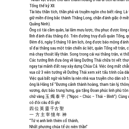
Tống thế kỷ XII.
Tài liệu thần tích, thần phả và truyền ngôn cho biết rằng: 
giữ miền đông bắc thành Thăng Long, chặn đánh giặc ở miề
Quảng Ninh).
Ông có tài cầm quân, lại lắm mưu lược, thu phục được lòng
lĩnh đánh đâu thắng đó. Trên đường truy đuổi quân Tống, qu
Đêm đó, ngày 5 tháng 10 âm lịch, ông được báo mộng đánh 
sĩ đại thắng sau một trận chiến ác liệt, quân Tống vỡ trận,
mà chạy thoát lấy thân. Song trong cái vui thắng trận, vị thốn
Các tướng lĩnh đưa ông về làng Dưỡng Thái chữa trị vết t
ngay tại mảnh đất nay xây dựng Chùa Cả. Việc ông mất chẳ
vua cử 3 viên tướng về Dưỡng Thái xem xét tấu trình của d
Việc quá bất ngờ và hiếm lạ nên nhà vua truyền cho dân sở 
ông là Hằng tế “Đương cảnh thành hoàng, tham tán lý, thông m
vương, dực bảo trung hưng, gia tặng Đoan phúc linh phù tôn t
chữ vàng 玉 燭 泰 平. (“Ngọc – Chúc – Thái – Bình”). Cùng với
có đôi câu đối ghi:
四 位 英 靈 千古 聖
一 方 主 宰 憶 年 神
“Tứ vị anh linh thiên cổ thánh,
Nhất phương chúa tể ức niên thần”