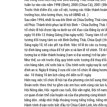
tuần tự vào các năm 1998 (Đình), 2000 (Chùa Cả), 2001 (Đền – C
Trước thời điểm đó, các cổ vật, tượng các thần thành hoàn
trường học, kho lương thực, trụ sở UBND xã…)
Sau năm 1994, nhất là sau khi Đình và Chùa Dưỡng Thái cùng
xã Phúc Thành khôi phục lại lễ hội Đình – Chùa Dưỡng Thá
tổ chức lễ hội được lập ra dưới sự chỉ đạo của Đảng ủy và 
ngày 10 đến 12 tháng Giêng (Hai ngày rưỡi). Trung tâm tổ chức
tương đối trung tâm so với Đình Dưỡng Thái, Chùa Quýt (thơ
Sáng ngày 10, tế cáo yết tại đình. Việc tế lễ do các cụ 
từ đình làng sang chùa để tế yên vị và làm lễ tế chính. Tê
tượng ba vị thần thành hoàng (tam vị đại vương) trở lại yên v
Như thế, so với trước đây, quy trình rước tượng đã thay đổi.
còn hàng năm, chỉ rước bài vị. Chu trình rước ngày nay là: rướ
đình an vị. Ngày 8 tháng 3 xưa chỉ còn tổ chức lễ dâng hương 
vào 10 tháng 10 âm lịch cũng chỉ diễn ra 01 ngày.
Hiện nay, việc tổ chức lễ hội tại địa phương còn bổ sung t
Đoàn rước theo thứ tự gồm các em học sinh cùng các lực lư
Hội Nông dân, Hội người cao tuổi, Đội văn nghệ, Đội tế nam, Độ
cơ quan đoàn thể của huyện và của địa phương cùng khách 
băng dôn…nhấp nhô thấp thoáng trong tiếng trống, tiếng nha
Hành trình đoàn rước bắt đầu từ Chùa Cảnh Linh, khi đến ngã 