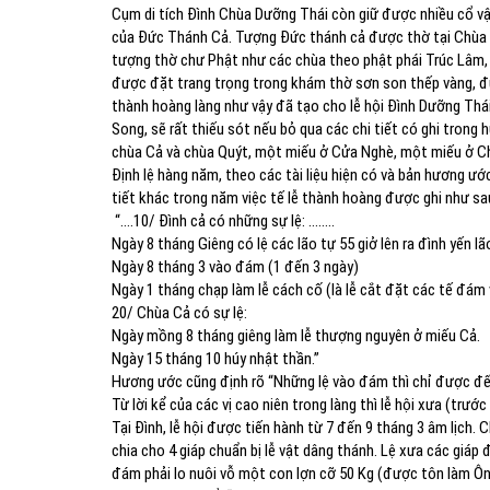
Cụm di tích Đình Chùa Dưỡng Thái còn giữ được nhiều cổ vậ
của Đức Thánh Cả. Tượng Đức thánh cả được thờ tại Chùa 
tượng thờ chư Phật như các chùa theo phật phái Trúc Lâm,
được đặt trang trọng trong khám thờ sơn son thếp vàng, được
thành hoàng làng như vậy đã tạo cho lễ hội Đình Dưỡng Thái 
Song, sẽ rất thiếu sót nếu bỏ qua các chi tiết có ghi trong
chùa Cả và chùa Quýt, một miếu ở Cửa Nghè, một miếu ở C
Định lệ hàng năm, theo các tài liệu hiện có và bản hương ư
tiết khác trong năm việc tế lễ thành hoàng được ghi như sa
“….10/ Đình cả có những sự lệ: ……..
Ngày 8 tháng Giêng có lệ các lão tự 55 giở lên ra đình yến lão
Ngày 8 tháng 3 vào đám (1 đến 3 ngày)
Ngày 1 tháng chạp làm lễ cách cố (là lễ cắt đặt các tế đám 
20/ Chùa Cả có sự lệ:
Ngày mồng 8 tháng giêng làm lễ thượng nguyên ở miếu Cả.
Ngày 15 tháng 10 húy nhật thần.”
Hương ước cũng định rõ “Những lệ vào đám thì chỉ được đến
Từ lời kể của các vị cao niên trong làng thì lễ hội xưa (trươ
Tại Đình, lễ hội được tiến hành từ 7 đến 9 tháng 3 âm lịch. Ch
chia cho 4 giáp chuẩn bị lễ vật dâng thánh. Lệ xưa các giá
đám phải lo nuôi vỗ một con lợn cỡ 50 Kg (được tôn làm Ông 