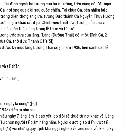
t. Tại đình ngoài ba tượng của ba vị tướng, trên cùng có đặt ngai
Cả, nơi ông qua đời sau cuộc chiến. Tại chùa Cả, bên nhiều bức
 trong điện thờ gian giữa, tượng Đức thánh Cả Nguyễn Thụy Hường
 chạm khắc rất đẹp. Chính việc thiết đặt tượng của các vị
nhiều sắc thái riêng trong lễ thức và tế rước.
 hương ước xưa của làng. “Làng (Dưỡng Thái) có một Đình Cả, 2
hùa Cả, thờ đức Thánh Cả”([5])
ớc được kỳ mục làng Dưỡng Thái soạn năm 1936, bên cạnh các lễ
u:
 và tế thần.
và các tiết)
 7 ngày là cùng”.([6])
́c 1945) diễn ra như sau:
iều ngày 7 làng làm lễ cáo yết, có đội tế thuê từ nơi khác về. Làng
p đều chọn người tế đám hàng năm. Người được giao đến lượt tế
Lợn) với những quy định khá ngặt nghèo về việc nuôi vỗ, kiêng kỵ.