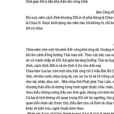
thời gian đã in dấu khá đậm lên công trình.
Ban Công đồ
Khi xưa, nằm cách đình khoảng 200 m về phía Đông là Chù
là Chùa Oi. Được khởi dựng vào năm nào thì không rõ, chỉ 
đã có chùa.
Chùa nằm trên một khoảnh đất công khá rộng rãi, thoáng 
bồi lên cánh đồng Dưỡng Thái màu mỡ. Theo các bậc cao n
do có tranh chấp về đất đai giữa hai làng Dưỡng Thái và Qu
đình, cách đình 300 m và ổn định ở đó cho đến nay.
Chùa hiện tọa lạc trên một khu đất rộng tới 3 mẫu Bắc Bô
tình, với khu vườn chùa rộng rãi, các sư trụ trì và tổ trồ
như vải, nhãn, dừa, mít… Nhà chùa thờ Phật phái Trúc Lâm,
thượng điện đều là những công trình nghệ thuật chắc chắn, 
theo kiểu chồng rường đấu sen đơn giản, nhưng còn khá chắ
Cả hai di tích không chỉ quan trọng đối với tín ngưỡng, tôn
quan đến nhân vật được thờ, điều làm cho cả đình và chùa t
khác về kiến trúc, nghệ thuật kèm theo.
Nhân vật được thờ làm thành hoàng ở hai di tích là nhân th