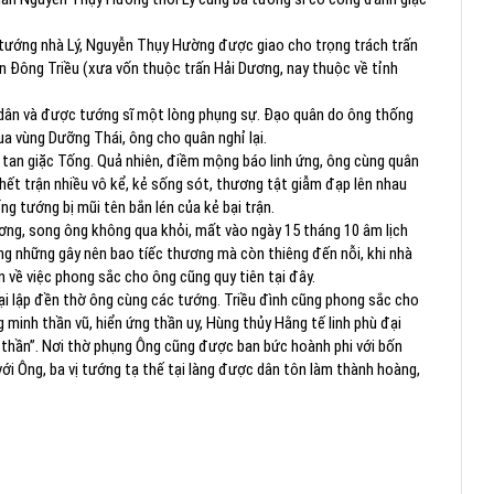
Là tướng nhà Lý, Nguyễn Thụy Hường được giao cho trọng trách trấn
n Đông Triều (xưa vốn thuộc trấn Hải Dương, nay thuộc về tỉnh
 dân và được tướng sĩ một lòng phụng sự. Đạo quân do ông thống
a vùng Dưỡng Thái, ông cho quân nghỉ lại.
tan giặc Tống. Quả nhiên, điềm mộng báo linh ứng, ông cùng quân
 chết trận nhiều vô kể, kẻ sống sót, thương tật giẫm đạp lên nhau
g tướng bị mũi tên bắn lén của kẻ bại trận.
hương, song ông không qua khỏi, mất vào ngày 15 tháng 10 âm lịch
ng những gây nên bao tíếc thương mà còn thiêng đến nỗi, khi nhà
ân về việc phong sắc cho ông cũng quy tiên tại đây.
tại lập đền thờ ông cùng các tướng. Triều đình cũng phong sắc cho
inh thần vũ, hiển ứng thần uy, Hùng thủy Hằng tế linh phù đại
hần”. Nơi thờ phụng Ông cũng được ban bức hoành phi với bốn
 Ông, ba vị tướng tạ thế tại làng được dân tôn làm thành hoàng,