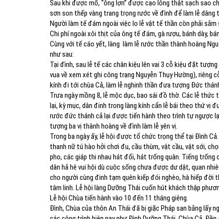
Sau khi được mổ, “ông lợn” được cạo lông thật sạch sao cho
sơn son thếp vàng trang trọng rước về đình để làm lễ dâng 
Người làm tế đám ngoài việc lo lễ vật tế thần còn phải să
Chi phí ngoài xôi thịt của ông tế đám, gà rượu, bánh dày, b
Cùng với tế cáo yết, làng làm lễ rước thần thành hoàng Ng
như sau:
Tại đình, sau lễ tế các chân kiệu lên vai 3 cỗ kiệu đặt tượng 
vua về xem xét ghi công trạng Nguyễn Thụy Hường), riêng cỗ
kính đi tới chùa Cả, làm lễ nghinh thần đưa tượng Đức thánh C
Trưa ngày mồng 8, lễ mộc dục, bao sái đồ thờ. Các lễ thức
lại, kỳ mục, dân đinh trong làng kính cẩn lễ bái theo thứ vị đư
rước đức thánh cả lại được tiến hành theo trình tự ngược l
tượng ba vị thành hoàng về đình làm lễ yên vị.
Trong ba ngày ấy, lễ hội được tổ chức trọng thể tại Đình Ca
thanh nữ tú hào hởi chơi đu, cầu thùm, vật cầu, vật sới, ch
pho, các giáp thi nhau hát đối, hát trống quân. Tiếng trống ch
dân hả hê vui hội dù cuộc sống chưa được dư dật, quan nhiêu 
cho người cùng đinh tạm quên kiếp đói nghèo, hà hiếp đời 
tâm linh. Lễ hội làng Dưỡng Thái cuốn hút khách thập phươ
Lễ hội Chùa tiến hành vào 10 đến 11 tháng giêng.
Đình, Chùa của thôn An Thái đã bị giặc Pháp san bằng lấy 
các công trình hiện nay như Đình Dưỡng Thái, Chùa Cả, Đ