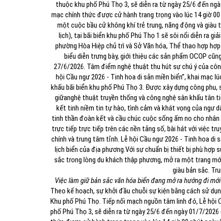
thuộc khu phố Phú Thọ 3, sẽ diễn ra từ ngày 25/6 đến ngày
mạc chính thức được cử hành trang trọng vào lúc 14 giờ 00
một cuộc bầu cử không khí trẻ trung, năng động và giàu tí
lịch), tại bãi biển khu phố Phú Thọ 1 sẽ sôi nổi diễn ra 
phường Hòa Hiệp chủ trì và Sở Văn hóa, Thể thao hợp hợp 
biểu diễn trưng bày, giới thiệu các sản phẩm OCOP cũng
27/6/2026.
Tâm điểm nghệ thuật thu hút sự chú ý của công
hội Cầu ngư 2026 - Tinh hoa di sản miền biển”, khai mạc lú
khấu bãi biển khu phố Phú Thọ 3. Được xây dựng công phu, sẽ
giữa
nghệ thuật truyền thống và công nghệ sân khấu tân ti
kết tinh niềm tin tự hào, tình cảm và khát vọng của ngư d
tinh thần đoàn kết và cầu chúc cuộc sống ấm no cho nhân 
trực tiếp trực tiếp trên các nền tảng số, bài hát với việc t
chính và trung tâm tỉnh.
Lễ hội Cầu ngư 2026 - Tinh hoa di s
lịch biển của địa phương.
Với sự chuẩn bị thiết bị phù hợp s
sắc trong lòng du khách thập phương, mở ra một trang mới
giàu bản sắc.
Tru
Việc làm giữ bản sắc văn hóa biển đang mở ra hướng đi mới
Theo kế hoạch, sự khởi đầu chuỗi sự kiện bằng cách sử dụn
Khu phố Phú Thọ. Tiếp nối mạch nguồn tâm linh đó, Lễ hội 
phố Phú Thọ 3, sẽ diễn ra từ ngày 25/6 đến ngày 01/7/2026 (