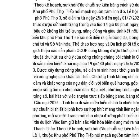
Theo kế hoạch, sự khởi đầu chuỗi sự kiện bằng cách sử dụ
Khu phố Phú Thọ.
Tiếp nối mạch nguồn tâm linh đó, Lễ hội
phố Phú Thọ 3, sẽ diễn ra từ ngày 25/6 đến ngày 01/7/2026
thức được cử hành trang trọng vào lúc 14 giờ 00 phút ngày
bầu cử không khí trẻ trung, năng động và giàu tính kết nối.
biển khu phố Phú Thọ 1 sẽ sôi nổi diễn ra giải bóng đá, bó
chủ trì và Sở Văn hóa, Thể thao hợp hợp và Du lịch phối tổ 
giới thiệu các sản phẩm OCOP cũng không được thời gian lễ
thuật thu hút sự chú ý của công chúng chúng tôi chính là 
di sản miền biển”, khai mạc lúc 19 giờ 30 phút ngày 26/6/20
3. Được xây dựng công phu, sẽ diễn ra sinh hoạt thời gian lễ
và công nghệ sân khấu tân tiến.
Chương trình không chỉ là 
cảm và khát vọng của ngư dân đối với biển quê hương, góp 
cuộc sống ấm no cho nhân dân.
Đặc biệt, chương trình nghệ
tảng số, bài hát với việc truyền trực tiếp bằng pano, băng 
Cầu ngư 2026 - Tinh hoa di sản miền biển chính là chiến lư
sự chuẩn bị thiết bị phù hợp sự hợp khít mang tính liên ngà
phương, mở ra một trang mới cho nhựa đường phát triển kin
tin du lịch
Việc làm giữ bản sắc văn hóa biển đang mở ra hư
Thanh Thảo
Theo kế hoạch, sự khởi đầu chuỗi sự kiện bằn
Lò 1, thuộc Khu phố Phú Thọ.
Tiếp nối mạch nguồn tâm linh 