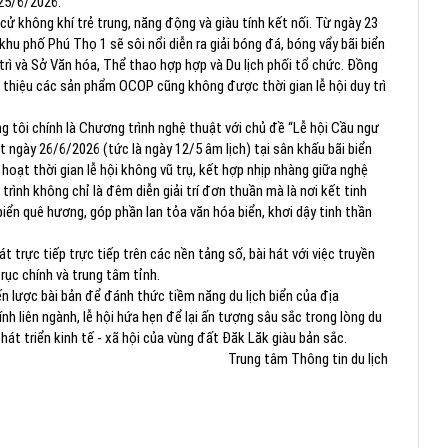
 25/6/2026.
ử không khí trẻ trung, năng động và giàu tính kết nối. Từ ngày 23
hu phố Phú Thọ 1 sẽ sôi nổi diễn ra giải bóng đá, bóng vẩy bãi biển
ì và Sở Văn hóa, Thể thao hợp hợp và Du lịch phối tổ chức. Đồng
ới thiệu các sản phẩm OCOP cũng không được thời gian lễ hội duy trì
 tôi chính là Chương trình nghệ thuật với chủ đề “Lễ hội Cầu ngư
út ngày 26/6/2026 (tức là ngày 12/5 âm lịch) tại sân khấu bãi biển
hoạt thời gian lễ hội không vũ trụ, kết hợp nhịp nhàng giữa nghệ
rình không chỉ là đêm diễn giải trí đơn thuần mà là nơi kết tinh
biển quê hương, góp phần lan tỏa văn hóa biển, khơi dậy tinh thần
 trực tiếp trực tiếp trên các nền tảng số, bài hát với việc truyền
rục chính và trung tâm tỉnh.
ến lược bài bản để đánh thức tiềm năng du lịch biển của địa
nh liên ngành, lễ hội hứa hẹn để lại ấn tượng sâu sắc trong lòng du
t triển kinh tế - xã hội của vùng đất Đăk Lăk giàu bản sắc.
Trung tâm Thông tin du lịch