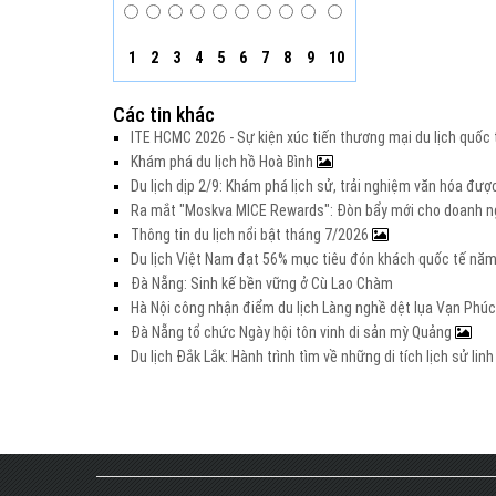
1
2
3
4
5
6
7
8
9
10
Các tin khác
ITE HCMC 2026 - Sự kiện xúc tiến thương mại du lịch quố
Khám phá du lịch hồ Hoà Bình
Du lịch dịp 2/9: Khám phá lịch sử, trải nghiệm văn hóa đư
Ra mắt "Moskva MICE Rewards": Đòn bẩy mới cho doanh ng
Thông tin du lịch nổi bật tháng 7/2026
Du lịch Việt Nam đạt 56% mục tiêu đón khách quốc tế nă
Đà Nẵng: Sinh kế bền vững ở Cù Lao Chàm
Hà Nội công nhận điểm du lịch Làng nghề dệt lụa Vạn Phúc
Đà Nẵng tổ chức Ngày hội tôn vinh di sản mỳ Quảng
Du lịch Đắk Lắk: Hành trình tìm về những di tích lịch sử lin