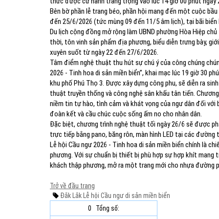
thức được cử hành trang trọng vào lúc 14 giờ 00 phút ngày
Bên bờ phần lễ trang béo, phần hội mang đến một cuộc bầu c
đến 25/6/2026 (tức mùng 09 đến 11/5 âm lịch), tại bãi biển k
Du lịch cộng đồng mở rộng làm UBND phường Hòa Hiệp chủ tr
thời, tôn vinh sản phẩm địa phương, biểu diễn trưng bày, gi
xuyên suốt từ ngày 22 đến 27/6/2026.
Tâm điểm nghệ thuật thu hút sự chú ý của công chúng chúng
2026 - Tinh hoa di sản miền biển”, khai mạc lúc 19 giờ 30 ph
khu phố Phú Thọ 3. Được xây dựng công phu, sẽ diễn ra sinh 
thuật truyền thống và công nghệ sân khấu tân tiến. Chương t
niềm tin tự hào, tình cảm và khát vọng của ngư dân đối với 
đoàn kết và cầu chúc cuộc sống ấm no cho nhân dân.
Đặc biệt, chương trình nghệ thuật tối ngày 26/6 sẽ được phát
trực tiếp bằng pano, băng rôn, màn hình LED tại các đường t
Lễ hội Cầu ngư 2026 - Tinh hoa di sản miền biển chính là chi
phương. Với sự chuẩn bị thiết bị phù hợp sự hợp khít mang tí
khách thập phương, mở ra một trang mới cho nhựa đường phá
Trở về đầu trang
Đắk Lắk
Lễ hội Cầu ngư
di sản
miền biển
0
Tổng số: