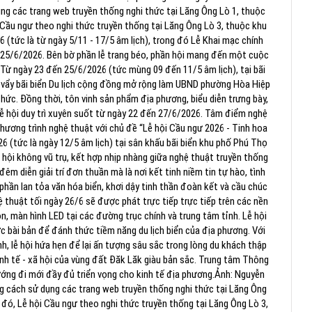
ng các trang web truyền thống nghi thức tại Lăng Ông Lò 1, thuộc
 Cầu ngư theo nghi thức truyền thống tại Lăng Ông Lò 3, thuộc khu
 (tức là từ ngày 5/11 - 17/5 âm lịch), trong đó Lễ Khai mạc chính
 25/6/2026.
Bên bờ phần lễ trang béo, phần hội mang đến một cuộc
Từ ngày 23 đến 25/6/2026 (tức mùng 09 đến 11/5 âm lịch), tại bãi
ng vẩy bãi biển Du lịch cộng đồng mở rộng làm UBND phường Hòa Hiệp
chức.
Đồng thời, tôn vinh sản phẩm địa phương, biểu diễn trưng bày,
 hội duy trì xuyên suốt từ ngày 22 đến 27/6/2026.
Tâm điểm nghệ
Chương trình nghệ thuật với chủ đề “Lễ hội Cầu ngư 2026 - Tinh hoa
26 (tức là ngày 12/5 âm lịch) tại sân khấu bãi biển khu phố Phú Thọ
 hội không vũ trụ, kết hợp nhịp nhàng giữa
nghệ thuật truyền thống
đêm diễn giải trí đơn thuần mà là nơi kết tinh niềm tin tự hào, tình
phần lan tỏa văn hóa biển, khơi dậy tinh thần đoàn kết và cầu chúc
 thuật tối ngày 26/6 sẽ được phát trực tiếp trực tiếp trên các nền
rôn, màn hình LED tại các đường trục chính và trung tâm tỉnh.
Lễ hội
ợc bài bản để đánh thức tiềm năng du lịch biển của địa phương.
Với
nh, lễ hội hứa hẹn để lại ấn tượng sâu sắc trong lòng du khách thập
h tế - xã hội của vùng đất Đăk Lăk giàu bản sắc.
Trung tâm Thông
ớng đi mới đầy đủ triển vọng cho kinh tế địa phương.
Ảnh: Nguyễn
g cách sử dụng các trang web truyền thống nghi thức tại Lăng Ông
đó, Lễ hội Cầu ngư theo nghi thức truyền thống tại Lăng Ông Lò 3,