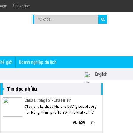
ogin
Subscribe
thế giới
Doanh nghiệp du lịch
English
Tin đọc nhiều
Chùa Dương Lôi - Cha Lư Tự
Chùa Cha Lư thuộc khu phố Dương Lôi, phường
Tân Hồng, thành phố Từ Sơn, thờ Phật và thờ...
539