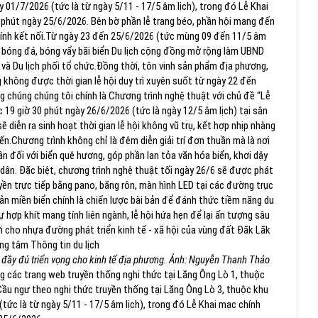
 01/7/2026 (tức là từ ngày 5/11 - 17/5 âm lịch), trong đó Lễ Khai
 phút ngày 25/6/2026.
Bên bờ phần lễ trang béo, phần hội mang đến
nh kết nối.
Từ ngày 23 đến 25/6/2026 (tức mùng 09 đến 11/5 âm
giải bóng đá, bóng vẩy bãi biển Du lịch cộng đồng mở rộng làm UBND
và Du lịch phối tổ chức.
Đồng thời, tôn vinh sản phẩm địa phương,
 không được thời gian lễ hội duy trì xuyên suốt từ ngày 22 đến
 chúng chúng tôi chính là Chương trình nghệ thuật với chủ đề “Lễ
c 19 giờ 30 phút ngày 26/6/2026 (tức là ngày 12/5 âm lịch) tại sân
 diễn ra sinh hoạt thời gian lễ hội không vũ trụ, kết hợp nhịp nhàng
ến.
Chương trình không chỉ là đêm diễn giải trí đơn thuần mà là nơi
ân đối với biển quê hương, góp phần lan tỏa văn hóa biển, khơi dậy
dân.
Đặc biệt, chương trình nghệ thuật tối ngày 26/6 sẽ được phát
ruyền trực tiếp bằng pano, băng rôn, màn hình LED tại các đường trục
ản miền biển chính là chiến lược bài bản để đánh thức tiềm năng du
ự hợp khít mang tính liên ngành, lễ hội hứa hẹn để lại ấn tượng sâu
 cho nhựa đường phát triển kinh tế - xã hội của vùng đất Đăk Lăk
ng tâm Thông tin du lịch
 đầy đủ triển vọng cho kinh tế địa phương. Ảnh: Nguyễn Thanh Thảo
g các trang web truyền thống nghi thức tại Lăng Ông Lò 1, thuộc
Cầu ngư theo nghi thức truyền thống tại Lăng Ông Lò 3, thuộc khu
tức là từ ngày 5/11 - 17/5 âm lịch), trong đó Lễ Khai mạc chính