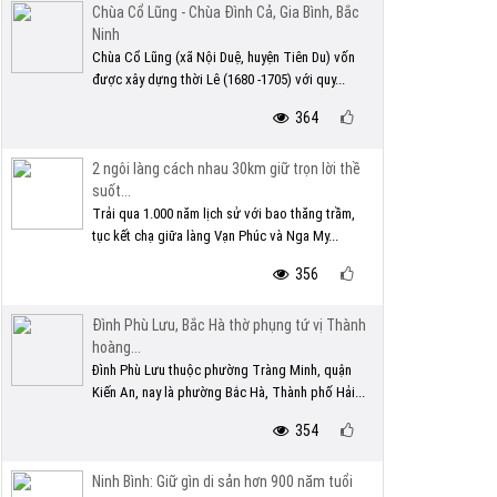
Chùa Cổ Lũng - Chùa Đình Cả, Gia Bình, Bắc
Ninh
Chùa Cổ Lũng (xã Nội Duệ, huyện Tiên Du) vốn
được xây dựng thời Lê (1680 -1705) với quy...
364
2 ngôi làng cách nhau 30km giữ trọn lời thề
suốt...
Trải qua 1.000 năm lịch sử với bao thăng trầm,
tục kết chạ giữa làng Vạn Phúc và Nga My...
356
Đình Phù Lưu, Bắc Hà thờ phụng tứ vị Thành
hoàng...
Đình Phù Lưu thuộc phường Tràng Minh, quận
Kiến An, nay là phường Bắc Hà, Thành phố Hải...
354
Ninh Bình: Giữ gìn di sản hơn 900 năm tuổi