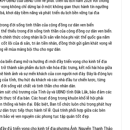
KH-UBND của UBND tỉnh về phát triển du lịch năm 2026 với thông
ỳ vọng không chỉ dừng lại ở một không gian thực hành tín ngưỡng
á, khơi dậy tiềm năng và phát triển du lịch bền vững tại địa
 trong đời sống tinh thần của cộng đồng cư dân ven biển
 thể thiếu trong đời sống tinh thần của cộng đồng cư dân ven biển.
h chính thức công nhận là Di sản văn hóa phi vật thể quốc gia năm
 cốt lõi của di sản, tri ân tiền nhân, đồng thời gửi gắm khát vọng về
ang về mùa màng bội thu cho ngư dân.
hóa biển đang mở ra hướng đi mới đầy triển vọng cho kinh tế địa
rở thành sản phẩm du lịch văn hóa đặc trưng, kết nối hài hòa giữa
 mẽ hình ảnh và sự mến khách của con người nơi đây. Đây là động lực
 của tỉnh, thu hút du khách và các nhà đầu tư chiến lược, từng
đời sống vật chất và tinh thần cho nhân dân.
ám sát chủ trương của Tỉnh ủy và UBND tỉnh Đắk Lắk, bảo đảm các
 với thực tế địa bàn. Các hoạt động trong khuôn khổ lễ hội phải
 thống và hiện đại. Đặc biệt, Ban tổ chức luôn chú trọng phát huy
 dân trực tiếp thực hành tế lễ. Quá trình phối hợp giữa các bên
ằm bảo vệ vẹn nguyên các phong tục tập quán tốt đẹp.
đầy đủ triển vọng cho kinh tế địa phương.
Ảnh: Nguyễn Thanh Thảo