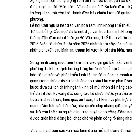
Sự kiện là hoạt động trọng tâm cụ thể hóa Kế hoạch số 07/
điệp xuyên suốt “Đắk Lắk - Về miền di sản”. Sự kiện được k
thiêng liêng, mà còn trở thành đòn bẩy chiến lược để quảng b
phương.
Lễ hội Cầu ngư là nét đẹp văn hóa tâm linh không thể thiếu
Từ lâu, Lễ hội Cầu ngư đã là nét đẹp văn hóa tâm linh không
Giá trị độc đáo này đã được Bộ Văn hóa, Thể thao và Du lịc
2016. Việc tổ chức lễ hội năm 2026 nhằm khơi dậy các giá trị
những chuyến tàu bình an, thuận lợi vươn khơi bám biển, m
Song hành cùng mục tiêu tâm linh, việc gìn giữ bản sắc văn 
phương. Đắk Lắk định hướng từng bước đưa Lễ hội Cầu ngư t
bảo tồn di sản với phát triển kinh tế, từ đó quảng bá mạnh
quan trọng thúc đẩy du lịch biển cho toàn khu vực phía Đông
bước đưa du lịch thành ngành kinh tế mũi nhọn để nâng cao 
Để đạt được kỳ vọng đó, công tác tổ chức được yêu cầu b
tiêu chí thiết thực, hiệu quả, an toàn, tiết kiệm và phù hợp
mang đậm bản sắc bản địa, hòa quyện nhịp nhàng giữa truyền
vai trò chủ thể của người dân, trao quyền cho cộng đồng ngư
được triển khai đồng bộ, chặt chẽ và phân công rõ ràng nh
Việc làm giữ bản sắc văn hóa biển đang mở ra hướng đi mới 