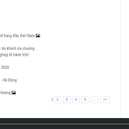
c tế hàng đầu Việt Nam
ợc du khách ưa chuộng
hiệp lữ hành Việt
m 2026
 - Hà Đông
h thiêng
1
2
3
4
5
...
>>