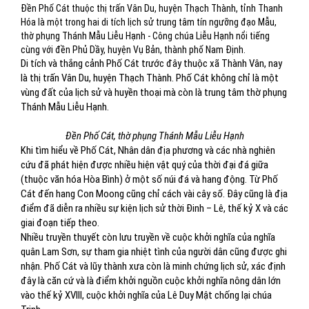
Đền Phố Cát thuộc thị trấn Vân Du, huyện Thạch Thành, tỉnh Thanh
Hóa là một trong hai di tích lịch sử trung tâm tín ngưỡng đạo Mẫu,
thờ phụng Thánh Mẫu Liễu Hạnh - Công chúa Liễu Hạnh nổi tiếng
cùng với đền Phủ Dầy, huyện Vụ Bản, thành phố Nam Định.
Di tích và thắng cảnh Phố Cát trước đây thuộc xã Thành Vân, nay
là thị trấn Vân Du, huyện Thạch Thành. Phố Cát không chỉ là một
vùng đất của lịch sử và huyền thoại mà còn là trung tâm thờ phụng
Thánh Mẫu Liễu Hạnh.
Đền Phố Cát, thờ phụng Thánh Mẫu Liễu Hạnh
Khi tìm hiểu về Phố Cát, Nhân dân địa phương và các nhà nghiên
cứu đã phát hiện được nhiều hiện vật quý của thời đại đá giữa
(thuộc văn hóa Hòa Bình) ở một số núi đá và hang động. Từ Phố
Cát đến hang Con Moong cũng chỉ cách vài cây số. Đây cũng là địa
điểm đã diễn ra nhiều sự kiện lịch sử thời Đinh – Lê, thế kỷ X và các
giai đoạn tiếp theo.
Nhiều truyền thuyết còn lưu truyền về cuộc khởi nghĩa của nghĩa
quân Lam Sơn, sự tham gia nhiệt tình của người dân cũng được ghi
nhận. Phố Cát và lũy thành xưa còn là minh chứng lịch sử, xác định
đây là căn cứ và là điểm khởi nguồn cuộc khởi nghĩa nông dân lớn
vào thế kỷ XVIII, cuộc khởi nghĩa của Lê Duy Mật chống lại chúa