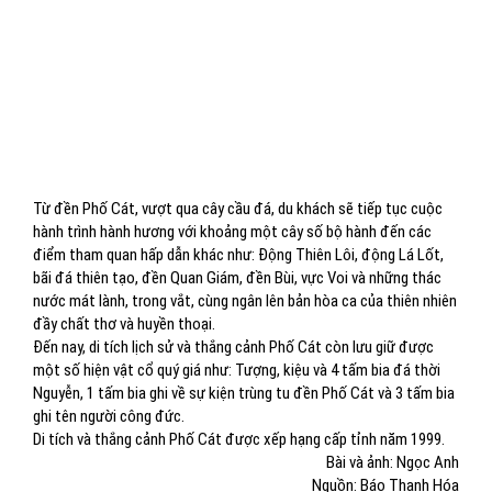
Từ đền Phố Cát, vượt qua cây cầu đá, du khách sẽ tiếp tục cuộc
hành trình hành hương với khoảng một cây số bộ hành đến các
điểm tham quan hấp dẫn khác như: Động Thiên Lôi, động Lá Lốt,
bãi đá thiên tạo, đền Quan Giám, đền Bùi, vực Voi và những thác
nước mát lành, trong vắt, cùng ngân lên bản hòa ca của thiên nhiên
đầy chất thơ và huyền thoại.
Đến nay, di tích lịch sử và thắng cảnh Phố Cát còn lưu giữ được
một số hiện vật cổ quý giá như: Tượng, kiệu và 4 tấm bia đá thời
Nguyễn, 1 tấm bia ghi về sự kiện trùng tu đền Phố Cát và 3 tấm bia
ghi tên người công đức.
Di tích và thắng cảnh Phố Cát được xếp hạng cấp tỉnh năm 1999.
Bài và ảnh: Ngọc Anh
Nguồn: Báo Thanh Hóa