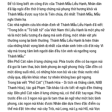
Để tỏ lòng biết ơn công đức cũa Thánh Mẫu Liễu Hạnh, Nhân dân
đã lập ngôi đền thờ ở lưng chừng núi phụng thờ hương khói và
Thánh Mẫu được suy tôn là Tiên chúa, đệ nhất Thánh Mẫu, Mẫu
nghi thiên hạ.
Các nhà nghiên cứu khi nhận định về Thánh Mẫu Liễu Hạnh đã viết:
“Trong bốn vị “Tứ bất tử” của Việt Nam thì Liễu Hạnh là một phụ nữ
và là một biểu tượng đa dạng mà sinh động, một nhân vật phi
thường song lại bình thường. Thánh Mẫu Liễu Hạnh là hiện thân
của những khát vọng bình dị nhất của nhân sinh trên cõi đời này. Vì
vậy mà trong tâm linh người dân đều tôn vinh và ngưỡng vọng
Thánh Mẫu.”
Đền Phố Cát nằm ở lưng chừng núi. Phía trước đền có ba ngọn núi
đá gọi là tam thai, bức bình phong án ngữ phong thủy. Gần đền có
một dòng suối nhỏ, có những hòn non bộ và các thác nước nhỏ
chảy qua, dấy lên khúc nhạc tự nhiên không bao giờ ngưng.
Trong bài viết “Phố Cát” (Thanh Hóa – Di tích và thắng cảnh, NXB
Thanh Hóa), tác giả Phạm Tấn khảo tả chi tiết về ngôi đền thiêng
này: Đền phố Cát nằm ở lưng chừng núi, có thế đất tay ngai. Phía
trước đền có 3 ngọn núi gọi là tam thai án ngữ như một bức bình
phong, các ngọn núi khác được Nhân dân dựa theo đặc điểm cụ
thể mà đặt tên như: núi cây Trôi, núi Long, núi Ly, núi Hổ, núi Vực