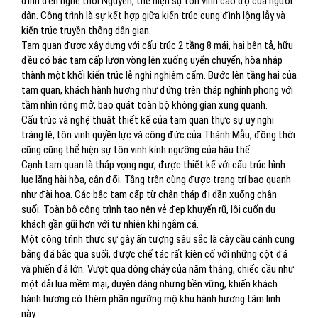
đình đền nghè thời Nguyễn, thể hiện sự tôn vinh cao độ của người
dân. Công trình là sự kết hợp giữa kiến trúc cung đình lộng lẫy và
kiến trúc truyền thống dân gian.
Tam quan được xây dưng với cấu trúc 2 tầng 8 mái, hai bên tả, hữu
đều có bậc tam cấp lượn vòng lên xuống uyển chuyển, hòa nhập
thành một khối kiến trúc lễ nghi nghiêm cẩm. Bước lên tầng hai của
tam quan, khách hành hương như đứng trên tháp nghinh phong với
tầm nhìn rộng mở, bao quát toàn bộ không gian xung quanh.
Cấu trúc và nghệ thuật thiết kế của tam quan thực sự uy nghi
tráng lệ, tôn vinh quyền lực và công đức của Thánh Mẫu, đồng thời
cũng cũng thể hiện sự tôn vinh kính ngưỡng của hậu thế.
Cạnh tam quan là tháp vọng ngư, được thiết kế với cấu trúc hình
lục lăng hài hòa, cân đối. Tầng trên cùng được trang trí bao quanh
như đài hoa. Các bậc tam cấp từ chân tháp đi dần xuống chân
suối. Toàn bộ công trình tạo nên vẻ đẹp khuyến rũ, lôi cuốn du
khách gần gũi hơn với tự nhiên khi ngắm cá.
Một công trình thực sự gây ấn tượng sâu sắc là cây cầu cánh cung
bằng đá bắc qua suối, được chế tác rất kiên cố với những cột đá
và phiến đá lớn. Vượt qua dòng chảy của năm tháng, chiếc cầu như
một dải lụa mềm mại, duyên dáng nhưng bền vững, khiến khách
hành hương có thêm phần ngưỡng mộ khu hành hương tâm linh
này.