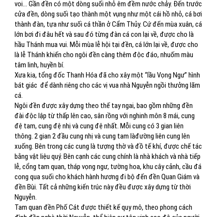
voi... Gần đền có một dòng suối nhỏ êm đềm nước chảy. Đến trước
cửa đền, dòng suối tạo thành một vụng như một cái hồ nhỏ, cá bơi
thành đàn, tựa như suối cá thần ở Cẩm Thủy. Cứ đến mùa xuân, cá
lớn bơi đi đâu hết và sau đó từng đàn cá con lại về, được cho là
hầu Thánh mua vui. Mỗi mùa lễ hội tại đền, cá lớn lại về, được cho
là lễ Thánh khiến cho ngôi đền càng thêm độc đáo, nhuốm màu
tâm linh, huyền bí.
Xưa kia, tổng đốc Thanh Hóa đã cho xây một “lầu Vọng Ngư” hình
bát giác
để dành riêng cho các vị vua nhà Nguyễn ngồi thưởng lãm
cá.
Ngôi đền được xây dựng theo thế tay ngai, bao gồm những đền
đài độc lập từ thấp lên cao, sân rồng với nghinh môn 8 mái, cung
đệ tam, cung đệ nhị và cung đệ nhất. Mỗi cung có 3 gian liên
thông. 2 gian 2 đầu cung nhị và cung tam làđường liên cung lên
xuống. Bên trong các cung là tượng thờ và đồ tế khí, được chế tác
bằng vật liệu quý. Bên cạnh các cung chính là nhà khách và nhà tiếp
lễ, cổng tam quan, tháp vọng ngư, tường hoa, khu cây cảnh, cầu đá
cong qua suối cho khách hành hương đi bộ đến đền Quan Giám và
đền Bùi. Tất cả những kiến trúc này đều được xây dựng từ thời
Nguyễn.
Tam quan đền Phố Cát được thiết kế quy mô, theo phong cách