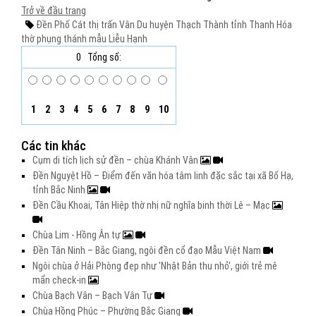
Trở về đầu trang
Đền Phố Cát
thị trấn Vân Du
huyện Thạch Thành
tỉnh Thanh Hóa
thờ phụng
thánh mẫu Liễu Hạnh
0
Tổng số:
1
2
3
4
5
6
7
8
9
10
Các tin khác
Cụm di tích lịch sử đền – chùa Khánh Vân
Đền Nguyệt Hồ – Điểm đến văn hóa tâm linh đặc sắc tại xã Bố Hạ,
tỉnh Bắc Ninh
Đền Cầu Khoai, Tân Hiệp thờ nhị nữ nghĩa binh thời Lê – Mạc
Chùa Lim - Hồng Ân tự
Đền Tân Ninh – Bắc Giang, ngôi đền cổ đạo Mẫu Việt Nam
Ngôi chùa ở Hải Phòng đẹp như 'Nhật Bản thu nhỏ', giới trẻ mê
mẩn check-in
Chùa Bạch Vân – Bạch Vân Tự
Chùa Hồng Phúc – Phường Bắc Giang