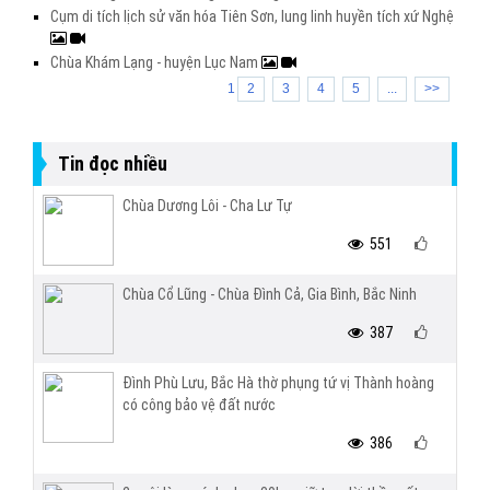
Cụm di tích lịch sử văn hóa Tiên Sơn, lung linh huyền tích xứ Nghệ
Chùa Khám Lạng - huyện Lục Nam
1
2
3
4
5
...
>>
Tin đọc nhiều
Chùa Dương Lôi - Cha Lư Tự
551
Chùa Cổ Lũng - Chùa Đình Cả, Gia Bình, Bắc Ninh
387
Đình Phù Lưu, Bắc Hà thờ phụng tứ vị Thành hoàng
có công bảo vệ đất nước
386