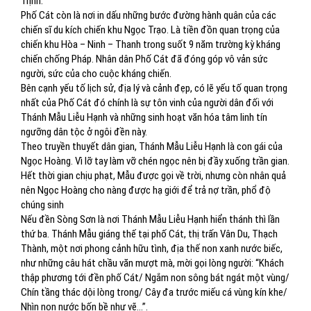
Trịnh.
Phố Cát còn là nơi in dấu những bước đường hành quân của các
chiến sĩ du kích chiến khu Ngọc Trạo. Là tiền đồn quan trọng của
chiến khu Hòa – Ninh – Thanh trong suốt 9 năm trường kỳ kháng
chiến chống Pháp. Nhân dân Phố Cát đã đóng góp vô vản sức
người, sức của cho cuộc kháng chiến.
Bên cạnh yếu tố lịch sử, địa lý và cảnh đẹp, có lẽ yếu tố quan trọng
nhất của Phố Cát đó chính là sự tôn vinh của người dân đối với
Thánh Mẫu Liễu Hạnh và những sinh hoạt văn hóa tâm linh tín
ngưỡng dân tộc ở ngôi đền này.
Theo truyền thuyết dân gian, Thánh Mẫu Liễu Hạnh là con gái của
Ngọc Hoàng. Vì lỡ tay làm vỡ chén ngọc nên bị đầy xuống trần gian.
Hết thời gian chịu phạt, Mẫu được gọi về trời, nhưng còn nhân quả
nên Ngọc Hoàng cho nàng được hạ giới để trả nợ trần, phổ độ
chúng sinh
Nếu đền Sòng Sơn là nơi Thánh Mẫu Liễu Hạnh hiển thánh thì lần
thứ ba. Thánh Mẫu giáng thế tại phố Cát, thị trấn Vân Du, Thạch
Thành, một nơi phong cảnh hữu tình, địa thế non xanh nước biếc,
như những câu hát chầu văn mượt mà, mời gọi lòng người: “Khách
thập phương tới đền phố Cát/ Ngắm non sông bát ngát một vùng/
Chín tầng thác dội lòng trong/ Cây đa trước miếu cá vùng kín khe/
Nhìn non nước bốn bề như vẽ…”.