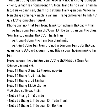
Toà tiền đường: kiến trúc 3 gian 4 bộ vì: vì nóc là chồng rường giá
chiêng, vì nách là chồng rường trụ trốn. Trang trí hoa văn: chạm là
lật, đấu kê cánh sen, chạm nổi bát bửu. Hai vì gian bên: Vì nóc là
biến thể giá chiêng, vì nách là ván mê. Trang trí hoa văn tứ linh, tứ
quý, lưỡng long chầu nguyệt.
Không gian nội thất bên trong là nơi tôn nghiêm thờ các vị thần:
Toà hậu cung: ban giữa thờ Quan lớn Đệ tam, ban trái thờ chúa
Sơn Trang, ban phải thờ đức Thánh Trần
Toà trung đường: thờ Tam toà thánh mẫu
Toà tiền đường: ban trên thờ ngũ vị tôn ông, ban dưới thờ các
quan hoang Bơ ở giữa, quan hoàng Bẩy và quan hoàng mười ở hai
bên
Ngoài ra gian nhỏ bên hữu tiền đường thờ Phật bà Quan Âm
Đền có các ngày lễ:
Ngày 11 tháng Giêng: Lễ thượng nguyên
Ngày 14 tháng 4: Lễ nhập hạ
Ngày 11 tháng 7: Lễ tán hạ
Ngày 11 tháng 12: Lễ tất niên
* Lễ theo sự lệ các thần:
- Ngày 3 tháng 3: Tiệc mẫu
- Ngày 25 tháng 5: Tiệc quan lớn Tuần Tranh
- Ngày 24 tháng 6: Tiệc quan lớn Bơ Phủ