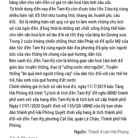
hàng năm cho nên đền có giá trị văn hoá tâm linh sâu sắc.
Từ khởi dựng đến nay đền Tam Kỳ còn được bảo tồn 3 bia ký, cùng
nhiều hiện vật đồ thờ như tượng thờ, nhang án, hoành phi, câu
đối… Đó là những hiện vật quý, có giá trị làm minh chứng cho lịch
sử của ngôi đền, đồng thời là những vật chất sống động thể hiện
cho nền văn hoá lịch sử lâu đời và tốt đẹp của làng An Dương xưa.
Trong 2 cuộc kháng chiến chống thực dân Pháp và đế quốc Mỹ của
dân tộc đền Tam Kỳ cùng người dân địa phương đã góp sức người
sức của vào thắng lợi chung của quê hương, dân tộc.
Bên cạnh đó, đền Tam Kỳ còn là không gian văn hoá tâm linh để
giáo dục truyền thống, đạo lý “uống nước nhớ nguồn”, Truyền
thống “ăn quả nhớ người trồng cây” của dân tộc đối với các thế hệ
trẻ, hậu sinh của quê hương đất nước..
Chính những giá trị lịch sử văn hoá đó, ngày 11/7/2019 bảo Tàng
Hải Phòng đã trình “Lý lịch di tích đền Tam Kỳ” đề nghị UBND thành
phố xem xét xếp hạng đền Tam Kỳ là di tích lịch sử cấp thành phố.
Ngày 17/01/2020 Quyết định số 155/QĐ-UBND của Uỷ ban nhân
dân thành phố Hải Phòng Quyết định xếp hạng di tích thành phố
đối với đền Tam Kỳ, phường Cát Dài, quận Lê Chân, Thành phố Hải
Phòng.
Nguồn:
Thành đoàn Hải Phòng