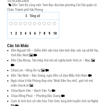
Trở về đầu trang
Đền Tam Kỳ
công viên Tam Bạc
địa bàn phường Cát Dài
quận Lê
Chân
Thành phố Hải Phòng
0
Tổng số:
1
2
3
4
5
6
7
8
9
10
Các tin khác
Đền Nguyệt Hồ – Điểm đến văn hóa tâm linh đặc sắc tại xã Bố Hạ,
tỉnh Bắc Ninh
Đền Cầu Khoai, Tân Hiệp thờ nhị nữ nghĩa binh thời Lê – Mạc
Chùa Lim - Hồng Ân tự
Đền Tân Ninh – Bắc Giang, ngôi đền cổ đạo Mẫu Việt Nam
Ngôi chùa ở Hải Phòng đẹp như 'Nhật Bản thu nhỏ', giới trẻ mê
mẩn check-in
Chùa Bạch Vân – Bạch Vân Tự
Chùa Hồng Phúc – Phường Bắc Giang
Cụm di tích lịch sử văn hóa Tiên Sơn, lung linh huyền tích xứ Nghệ