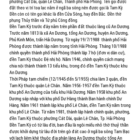
phường Cát Dài, quận Lê Chân, Thành phố Hải Phòng. Tên gọi được
đặt theo vị trí toạ lạc nằm ở ngã ba sông nên được gọi là Tam Kỳ.
Đền còn có tên gọi khác là đền Cửa Sông, hay đền Bắc. Đền thờ
phụng Thủy thần và Tứ phủ Công đồng.
Đền Tam Kỳ trước đây nằm trên phần đất thuộc làng cũ An Dương.
Trước năm 1813 là xã An Dương, tổng An Dương, huyện An Dương,
Phủ Kinh Môn, trấn Hải Dương. Từ ngày 19/7/1988
thành phố Hải
Phòng được thành lập nằm trong tỉnh Hải Phòng. Tháng 10/1988
chính quyền thành phố Hải Phòng thành lập 7 hộ (đơn vị dân cư),
đền Tam Kỳ thuộc Đệ nhị hộ. Năm 1946, chính quyền cách mạng
chia nội thành thành 13 tiểu khu, trong đó đền Tam Kỳ thuộc khu
An Dương.
Thời Pháp tạm chiếm (12/1945 đến 5/1955) chia làm 3 quận, đền
Tam Kỳ thuộc quận Lê Chân.. Năm 1956-1957 đền Tam Kỳ thuộc
khu phố An Dương của tiểu khu Hải Dương. Năm 1958 khu phố An
Dương sáp nhập với khu phố Dư Hàng thành Ban hành chính Dư
Hàng. Năm 1961 thành lập khu phố Lê Chân, đền Tam Kỳ năm trong
khu phố Lê Chân. Từ năm 1981, thành lập hành chính quận, phường,
đền Tam Kỳ thuộc phường Cát Dài, quận Lê Chân, Tp. Hải Phòng
Đền Tam Kỳ có từ lâu đời, ban đầu là ngôi miếu nhỏ thờ thuỷ thần
được khởi dựng từ lâu đời trên gò đát cao ở ngã ba sông Tam Bạc
với lạch liêm khê thuộc địa phận làng An Dương thuộc tổng An