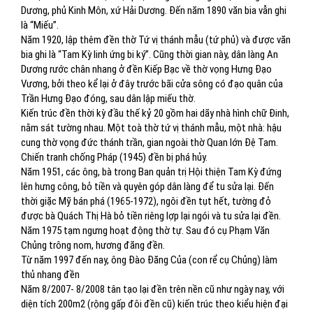
Dương, phủ Kinh Môn, xứ Hải Dương. Đến năm 1890 văn bia vẫn ghi
là “Miếu”.
Năm 1920, lập thêm đền thờ Tứ vị thánh mẫu (tứ phủ) và được văn
bia ghi là “Tam Kỳ linh ứng bi ký”. Cũng thời gian này, dân làng An
Dương rước chân nhang ở đền Kiếp Bạc về thờ vọng Hưng Đạo
Vương, bởi theo kể lại ở đây trước bãi cửa sông có đạo quân của
Trần Hưng Đạo đóng, sau dân lập miếu thờ.
Kiến trúc đền thời kỳ đầu thế kỷ 20 gồm hai dãy nhà hình chữ Đinh,
nằm sát tường nhau. Một toà thờ tứ vị thánh mẫu, một nhà: hậu
cung thờ vọng đức thánh trần, gian ngoài thờ Quan lớn Đệ Tam.
Chiến tranh chống Pháp (1945) đền bị phá hủy.
Năm 1951, các ông, bà trong Ban quản trị Hội thiện Tam Kỳ đứng
lên hưng công, bỏ tiền và quyên góp dân làng để tu sửa lại. Đến
thời giặc Mỹ bán phá (1965-1972), ngôi đền tụt hết, tường đỏ
được bà Quách Thị Hà bỏ tiền riêng lợp lại ngói và tu sửa lại đền.
Năm 1975 tạm ngưng hoạt động thờ tự. Sau đó cụ Phạm Văn
Chủng trông nom, hương đăng đền.
Từ năm 1997 đến nay, ông Đào Đăng Của (con rể cụ Chủng) làm
thủ nhang đền
Năm 8/2007- 8/2008 tân tạo lại đền trên nền cũ như ngày nay, với
diện tích 200m2 (rộng gấp đôi đền cũ) kiến trúc theo kiểu hiện đại