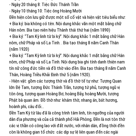
- Ngày 20 tháng 8: Tiệc Đức Thánh Trần
- Ngày 10 tháng 10: Tiệc ông Hoàng Mười
Đền hiện còn lưu giữ được một số cổ vật và hiện vật tiêu biểu như:
+ Bia ký: bia không có tên. Nội dung khắc văn một mặt bằng chữ
Hán nôm. Bia tạo niên hiệu Thành thái thứ hai (năm 1890)
+ Bia ký: “Tam Kỳ linh từ bi ký”. Nội dung khắc 1 mặt bằng chữ Hán
nôm, chữ Pháp và số La Tinh. . Bia tạo tháng 8 năm Canh Thân
(năm 1920)
+ Bia ký: “Tam Kỳ linh từ bi ký”. Nội dung khắc 1 mặt bằng chữ Hán
nôm, chữ Pháp và số La Tinh. Nội dung bia ghi tính danh thiện nam
tín nữ công đức tiền và đồ thờ vào đền. Bia tạo tháng 8 năm Canh
Thân, Hoàng Triều Khải Định thứ 5 (năm 1920).
- Hiện vật: gồm các tượng thờ và đồ thờ tế tự như: Tượng Quan
lớn Đệ Tam, tượng Đức Thánh Trần, tượng tứ phủ, tượng ngũ vị
tôn ông, tượng quan Hoàng Bơ, hoàng Bảy, hoàng Mười, tượng
Phật bà quan âm. Đồ thờ như: khám thờ, nhang án, bát hương,
hoành phi, câu đối…
Đền Tam Kỳ từ lâu đã là công trình tâm linh, tín ngưỡng của người
dân địa phương và của cả thành phố Hải Phòng; Đền là nơi tôn thờ
các vị thần có công lao với đất nước, với nhân dân, đồng thời đền
còn là không gian tổ chức
các dịp sự lệ liên quan đến các ngài