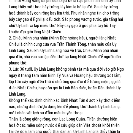
1. Thời Hồng Bàng bà phi của Diệu Đế là Lạc phu nhân sinh Uy Linh
Lang thấy một bọc bảy trứng, lấy làm lạ bỏ lại đó. Sau bảy trứng
hoá thành bẩy con rồng bay lên trời. Phu nhân nghe tin cho trồng
bảy cây gạo để ghi lại dấu tích. Sắc phong vương tước, gia tặng hai
chữ Uy Linh và lập miếu thờ. Bảy cây gạo ở góc phía tây hồ Tây
thuộc địa giới làng Nhật Chiêu.
2. Chiêu Minh phu nhân (Minh Đức hoàng hậu), người làng Nhật
Chiêu là chính cung của vua Trần Thánh Tông, thân mẫu của Uy
Linh Lang. Sau khi Uy Linh Lang hoá về trời, Chiêu Minh phu nhân
qua đời, nhà vua sai lập đền thờ tại làng Nhật Chiêu để người dân
phụng thờ.
3. Lúc 36 tuổi, Uy Linh Lang không bệnh tật mà qua đời vào giờ Ngọ
ngày 8 tháng tám năm Bính Tý. Vua và Hoàng hậu thương xót lắm,
lập tức xây ngôi đền thờ ở chỗ ông qua đời để tưởng niệm, gọi là
điện Nhật Chiêu, hay còn gọi là Linh Bảo điện, hoặc Đền thánh Uy
Linh Lang.
Không thể xác định chính xác Đình Nhật Tân được xây thời điểm
nào, nhưng đình được dựng lên để phụng thờ thánh Uy Linh Lang,
một nhân vật lịch sử đẫm mầu huyền thoại.
Thần là dòng giống rồng, con Lạc Long Quân. Thần thường hiển
hoá ở các miền sông nước để cứu giúp dân Việt thoát khỏi thiên
tai đe doạ, làm cho quốc thái dân an. Uy Linh Lang là thủy thần là