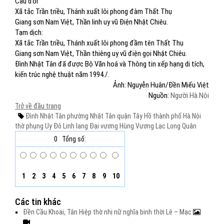
Câu đối
Xã tắc Trần triều, Thánh xuất lôi phong đàm Thất Thụ
Giang sơn Nam Việt, Thần linh uy vũ Điện Nhật Chiêu.
Tạm dịch:
Xã tắc Trần triều, Thánh xuất lôi phong đầm tên Thất Thụ
Giang sơn Nam Việt, Thần thiêng uy vũ điện gọi Nhật Chiêu.
Đình Nhật Tân đã được Bộ Văn hoá và Thông tin xếp hạng di tích,
kiến trúc nghệ thuật năm 1994./.
Ảnh: Nguyễn Huân/Đền Miếu Việt
Nguồn:
Người Hà Nội
Trở về đầu trang
Đình Nhật Tân
phường Nhật Tân
quận Tây Hồ
thành phố Hà Nội
thờ phụng
Uy Đô Linh lang Đại vương
Hùng Vương
Lạc Long Quân
0
Tổng số:
1
2
3
4
5
6
7
8
9
10
Các tin khác
Đền Cầu Khoai, Tân Hiệp thờ nhị nữ nghĩa binh thời Lê – Mạc