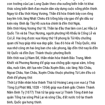
con trưởng của Lạc Long Quân theo cha xuống biển trấn trị khai
thác sông biển lãnh đạo muôn dân xây dựng cuộc sống phồn thịnh.
Ngay từ đầu thời Hùng Vương, Thần đã hóa thành bảy con rồng
bay lên trời; làng Nhật Chiêu đã trồng bảy cây gạo để ghi dấu sự
kiện này. Đình ấp Tây Hồ xưa kia chính là đền thờ Ngài,
Đến thời Hùng Vương thứ 18, Thần lại đầu thai làm con Lạc Hầu Lê
Quốc Tín và bà Thục Nương, người phường Hồ Khẩu là Cống Lễ và
Cá Lễ. Hai ông được vua Hùng thứ 18 phong là Tả Hữu chưởng
quan chỉ huy giúp nhà vua dẹp giặc. Sau đó hóa về Thủy Quốc, nhà
vua nhớ công ơn hai ông ban cho sắc phong, lập đền thờ nay là đền
Vệ Quốc và đền Dực Thánh thuộc phường Bưởi.
Đến thời vua Lý Nam Đế, thần nhân hóa thành Bảo Trung, Minh
Khiết và Phương Nương để giúp vua chống giặc ngoại xâm, trồng
dâu, nuôi tằm, dệt lụa nên Châu Xuyên Bảo, các làng: Nội Châu,
Ngoại Châu, Vạn Châu, Xuyên Châu thuộc phường Tứ Liên đều có
đình để phụng thờ.
Thời Lý thần nhân hóa thành Thái tử Hoàng Lang con vua Lý Thái
Tông (Lý Phật Mã, 1028 – 1054) giúp vua đánh giặc Chiêm Thành.
Năm Đinh Tỵ (1077) Thái tử lại giúp vua Lý Thánh Tông đánh bại
quân Tống tại sông Phả Lại và sông Cầu, đất nước trở lại thanh
bình, Quốc gia hưng thịnh.