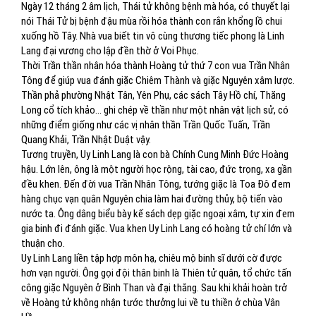
Ngày 12 tháng 2 âm lịch, Thái tử không bệnh mà hóa, có thuyết lại
nói Thái Tử bị bệnh đậu mùa rồi hóa thành con rắn khổng lồ chui
xuống hồ Tây. Nhà vua biết tin vô cùng thương tiếc phong là Linh
Lang đại vương cho lập đền thờ ở Voi Phục.
Thời Trần thần nhân hóa thành Hoàng tử thứ 7 con vua Trần Nhân
Tông để giúp vua đánh giặc Chiêm Thành và giặc Nguyên xâm lược.
Thần phả phường Nhật Tân, Yên Phụ, các sách Tây Hồ chí, Thăng
Long cổ tích khảo... ghi chép về thần như một nhân vật lịch sử, có
những điểm giống như các vị nhân thần Trần Quốc Tuấn, Trần
Quang Khải, Trần Nhật Duật vậy.
Tương truyền, Uy Linh Lang là con bà Chính Cung Minh Đức Hoàng
hậu. Lớn lên, ông là một người học rộng, tài cao, đức trọng, xa gần
đều khen. Đến đời vua Trần Nhân Tông, tướng giặc là Toa Đô đem
hàng chục vạn quân Nguyên chia làm hai đường thủy, bộ tiến vào
nước ta. Ông dâng biểu bày kế sách dẹp giặc ngoại xâm, tự xin đem
gia binh đi đánh giặc. Vua khen Uy Linh Lang có hoàng tử chí lớn và
thuận cho.
Uy Linh Lang liền tập hợp môn hạ, chiêu mộ binh sĩ dưới cờ được
hơn vạn người. Ông gọi đội thân binh là Thiên tử quân, tổ chức tấn
công giặc Nguyên ở Bình Than và đại thắng. Sau khi khải hoàn trở
về Hoàng tử không nhận tước thưởng lui về tu thiền ở chùa Vân