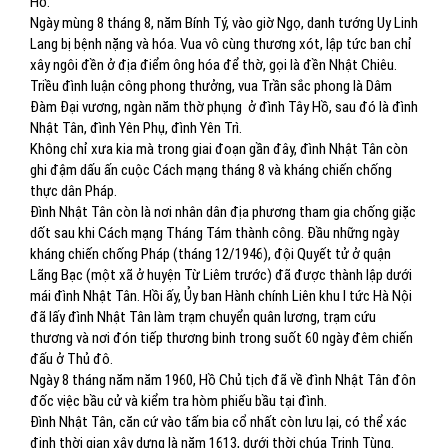
Hồ.
Ngày mùng 8 tháng 8, năm Bính Tý, vào giờ Ngọ, danh tướng Uy Linh
Lang bị bệnh nặng và hóa. Vua vô cùng thương xót, lập tức ban chỉ
xây ngôi đền ở địa điểm ông hóa để thờ, gọi là đền Nhật Chiêu.
Triều đình luận công phong thưởng, vua Trần sắc phong là Dâm
Đàm Đại vương, ngàn năm thờ phụng
ở đình Tây Hồ, sau đó là đình
Nhật Tân, đình Yên Phụ, đình Yên Trì.
Không chỉ xưa kia mà trong giai đoạn gần đây, đình Nhật Tân còn
ghi đậm dấu ấn cuộc Cách mạng tháng 8 và kháng chiến chống
thực dân Pháp.
Đình Nhật Tân còn là nơi nhân dân địa phương tham gia chống giặc
dốt sau khi Cách mạng Tháng Tám thành công. Đầu những ngày
kháng chiến chống Pháp (tháng 12/1946), đội Quyết tử ở quận
Lãng Bạc (một xã ở huyện Từ Liêm trước) đã được thành lập dưới
mái đình Nhật Tân. Hồi ấy, Ủy ban Hành chính Liên khu I tức Hà Nội
đã lấy đình Nhật Tân làm trạm chuyển quân lương, trạm cứu
thương và nơi đón tiếp thương binh trong suốt 60 ngày đêm chiến
đấu ở Thủ đô.
Ngày 8 tháng năm năm 1960, Hồ Chủ tịch đã về đình Nhật Tân đôn
đốc việc bầu cử và kiểm tra hòm phiếu bầu tại đình.
Đình Nhật Tân, căn cứ vào tấm bia cổ nhất còn lưu lại, có thể xác
định thời gian xây dựng là năm 1613, dưới thời chúa Trịnh Tùng.