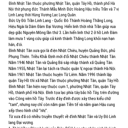
Đình Nhật Tân thuộc phường Nhật Tân, quận Tây Hồ, thành phố Hà
Nội thờ phụng đức Thánh Mẫu Minh Đức Hoàng Hậu triều Trần và 7 vị
Linh Lang thời Hùng Vương Lạc Long Quân.
Đức Uy Đô Trần Linh Lang - Quốc Đô Thành Hoàng Thăng Long,
Hiệu Ngài là Dâm Đàm Đại Vương. Hiển linh thời nhà Trần giúp vua
dẹp giặc Nguyên Mông lần thứ 3. Lần hiển linh thứ 2 ở hồ Linh Đàm
làm mưa 1 vùng cứu giúp cả kinh thành Thăng Long khỏi nạn hạn
hán, đói.
Đình Nhật Tân xưa gọi là điện Nhật Chiêu, huyện Quảng Đức, phủ
Phụng Thiên. Triều Khải Định mới đổi Nhật Chiêu thành Nhật Tân.
Năm 1946 Nhật Tân và Quảng Bá sáp nhập thành xã Quảng Tân.
Năm 1955, Nhật Tân lại tách ra thuộc quận V, ngoại thành Hà Nội.
Năm 1961 Nhật Tân thuộc huyện Từ Liêm. Năm 1996 thành lập
quận Tây Hồ thì xã Nhật Tân thuộc phường Nhật Tân, quận Tây Hồ.
Đình Nhật Tân hiện nay thuộc cụm 1, phường Nhật Tân, quận Tây
Hồ, thành phố Hà Nội. Đình tọa lạc phía tây bắc hồ Tây, trên đường
vào Công viên hồ Tây. Trước đây đình được xây theo kiểu chữ
“tam”, nhưng nay chỉ còn năm gian Tiền tế và năm gian Hậu cung
xếp theo hình chữ “nhị”.
Từ xưa đã có nhiều truyền thuyết về đình Nhật Tân và Uy Đô Linh
lang Đại vương.