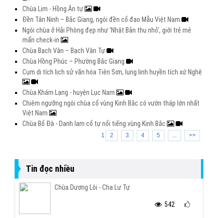
Chùa Lim - Hồng Ân tự
Đền Tân Ninh – Bắc Giang, ngôi đền cổ đạo Mẫu Việt Nam
Ngôi chùa ở Hải Phòng đẹp như 'Nhật Bản thu nhỏ', giới trẻ mê
mẩn check-in
Chùa Bạch Vân – Bạch Vân Tự
Chùa Hồng Phúc – Phường Bắc Giang
Cụm di tích lịch sử văn hóa Tiên Sơn, lung linh huyền tích xứ Nghệ
Chùa Khám Lạng - huyện Lục Nam
Chiêm ngưỡng ngôi chùa cổ vùng Kinh Bắc có vườn tháp lớn nhất
Việt Nam
Chùa Bổ Đà - Danh lam cổ tự nổi tiếng vùng Kinh Bắc
1
2
3
4
5
...
>>
Tin đọc nhiều
Chùa Dương Lôi - Cha Lư Tự
542