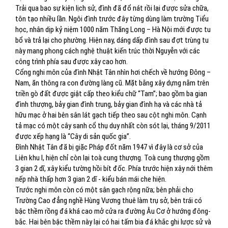
Trải qua bao sự kiện lịch sử, đình đã đổ nát rồi lại được sửa chữa,
tôn tạo nhiều lần. Ngôi đình trước đây từng dùng làm trường Tiểu
học, nhân dịp kỷ niệm 1000 năm Thăng Long – Hà Nội mới được tu
bổ và trả lại cho phường. Hiện nay, dáng dấp đình sau đợt trùng tu
này mang phong cách nghệ thuật kiến trúc thời Nguyễn với các
công trình phía sau được xây cao hơn.
Cổng nghi môn của đình Nhật Tân nhìn hơi chếch về hướng Đông –
Nam, ăn thông ra con đường làng cũ. Mặt bằng xây dựng nằm trên
triền gò đất được giật cấp theo kiểu chữ “Tam”; bao gồm ba gian
đình thượng, bảy gian đình trung, bảy gian đình hạ và các nhà tả
hữu mạc ở hai bên sân lát gạch tiếp theo sau cột nghi môn. Cạnh
tả mạc có một cây sanh cổ thụ duy nhất còn sót lại, tháng 9/2011
được xếp hạng là “Cây di sản quốc gia”.
Đình Nhật Tân đã bị giặc Pháp đốt năm 1947 vì đây là cơ sở của
Liên khu I, hiện chỉ còn lại toà cung thượng. Toà cung thượng gồm
3 gian 2 dĩ, xây kiểu tường hồi bít đốc. Phía trước hiện xây nới thêm
nếp nhà thấp hơn 3 gian 2 dĩ - kiểu bán mái che hiện.
Trước nghi môn còn có một sân gạch rộng nữa; bên phải cho
Trường Cao đẳng nghề Hùng Vương thuê làm trụ sở, bên trái có
bậc thềm rồng đá khá cao mở cửa ra đường Âu Cơ ở hướng đông-
bắc. Hai bên bậc thềm này lại có hai tấm bia đá khắc ghi lược sử và