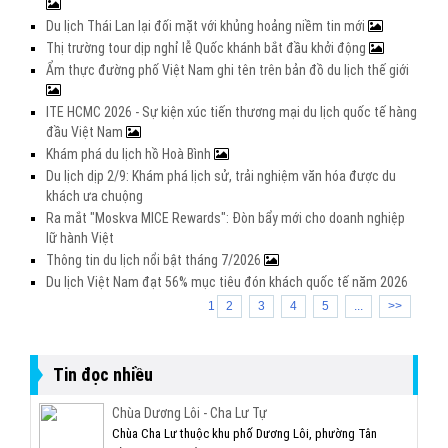
Du lịch Thái Lan lại đối mặt với khủng hoảng niềm tin mới
Thị trường tour dịp nghỉ lễ Quốc khánh bắt đầu khởi động
Ẩm thực đường phố Việt Nam ghi tên trên bản đồ du lịch thế giới
ITE HCMC 2026 - Sự kiện xúc tiến thương mại du lịch quốc tế hàng
đầu Việt Nam
Khám phá du lịch hồ Hoà Bình
Du lịch dịp 2/9: Khám phá lịch sử, trải nghiệm văn hóa được du
khách ưa chuộng
Ra mắt "Moskva MICE Rewards": Đòn bẩy mới cho doanh nghiệp
lữ hành Việt
Thông tin du lịch nổi bật tháng 7/2026
Du lịch Việt Nam đạt 56% mục tiêu đón khách quốc tế năm 2026
1
2
3
4
5
...
>>
Tin đọc nhiều
Chùa Dương Lôi - Cha Lư Tự
Chùa Cha Lư thuộc khu phố Dương Lôi, phường Tân