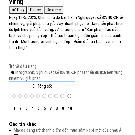
vững
Ngày 18/5/2023, Chính phủ đã ban hành Nghị quyết số 82/NQ-CP về
nhiệm vụ, giải pháp chủ yếu đẩy nhanh phục hồi, tăng tốc phát triển
du lịch hiệu quả, bền vững, với phương châm “Sản phẩm đặc sắc -
Dịch vụ chuyên nghiệp - Thủ tục thuận tiện, đơn giản - Giá cả cạnh
tranh - Môi trường vệ sinh sạch, đẹp - Điểm đến an toàn, văn minh,
thân thiện”.
Trở về đầu trang
Infographic
Nghị quyết số 82/NQ-CP
phát triển du lịch
bền vững
nhiệm vụ
giải pháp
0
Tổng số:
1
2
3
4
5
6
7
8
9
10
Các tin khác
Macao đang trở thành điểm đến mua sắm xa xỉ mới của châu Á