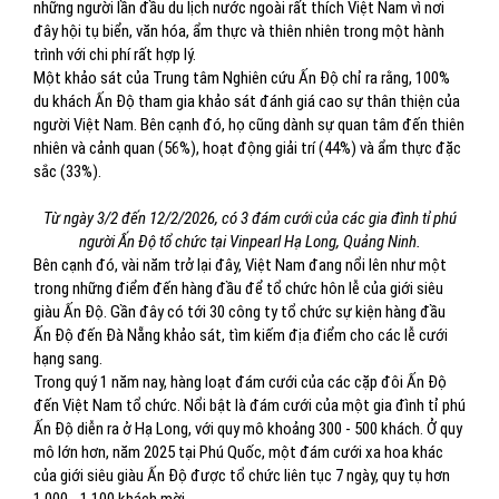
những người lần đầu du lịch nước ngoài rất thích Việt Nam vì nơi
đây hội tụ biển, văn hóa, ẩm thực và thiên nhiên trong một hành
trình với chi phí rất hợp lý.
Một khảo sát của Trung tâm Nghiên cứu Ấn Độ chỉ ra rằng, 100%
du khách Ấn Độ tham gia khảo sát đánh giá cao sự thân thiện của
người Việt Nam. Bên cạnh đó, họ cũng dành sự quan tâm đến thiên
nhiên và cảnh quan (56%), hoạt động giải trí (44%) và ẩm thực đặc
sắc (33%).
Từ ngày 3/2 đến 12/2/2026, có 3 đám cưới của các gia đình tỉ phú
người Ấn Độ tổ chức tại Vinpearl Hạ Long, Quảng Ninh.
Bên cạnh đó, vài năm trở lại đây, Việt Nam đang nổi lên như một
trong những điểm đến hàng đầu để tổ chức hôn lễ của giới siêu
giàu Ấn Độ. Gần đây có tới 30 công ty tổ chức sự kiện hàng đầu
Ấn Độ đến Đà Nẵng khảo sát, tìm kiếm địa điểm cho các lễ cưới
hạng sang.
Trong quý 1 năm nay, hàng loạt đám cưới của các cặp đôi Ấn Độ
đến Việt Nam tổ chức. Nổi bật là đám cưới của một gia đình tỉ phú
Ấn Độ diễn ra ở Hạ Long, với quy mô khoảng 300 - 500 khách. Ở quy
mô lớn hơn, năm 2025 tại Phú Quốc, một đám cưới xa hoa khác
của giới siêu giàu Ấn Độ được tổ chức liên tục 7 ngày, quy tụ hơn