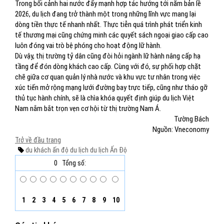
Trong bối cảnh hai nước đẩy mạnh hợp tác hướng tới năm bản lề
2026, du lịch đang trở thành một trong những lĩnh vực mang lại
dòng tiền thực tế nhanh nhất. Thực tiễn quá trình phát triển kinh
tế thương mại cũng chứng minh các quyết sách ngoại giao cấp cao
luôn đóng vai trò bệ phóng cho hoạt động lữ hành.
Dù vậy, thị trường tỷ dân cũng đòi hỏi ngành lữ hành nâng cấp hạ
tầng để đón dòng khách cao cấp. Cùng với đó, sự phối hợp chặt
chẽ giữa cơ quan quản lý nhà nước và khu vực tư nhân trong việc
xúc tiến mở rộng mạng lưới đường bay trực tiếp, cũng như tháo gỡ
thủ tục hành chính, sẽ là chìa khóa quyết định giúp du lịch Việt
Nam nắm bắt trọn vẹn cơ hội từ thị trường Nam Á.
Tường Bách
Nguồn: Vneconomy
Trở về đầu trang
du khách ấn độ
du lịch
du lịch Ấn Độ
0
Tổng số:
1
2
3
4
5
6
7
8
9
10