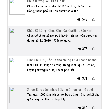
Chùa Dương Lôi - Cha Lư Tự
Chùa Cha Lư thuộc khu phố Dương Lôi, phường Tân
Hồng, thành phố Từ Sơn, thờ Phật và thờ...
543
Chùa Cổ Lũng - Chùa Đình Cả, Gia Bình, Bắc Ninh
Chùa Cổ Lũng (xã Nội Duệ, huyện Tiên Du) vốn được xây
dựng thời Lê (1680 -1705) với quy...
375
Đình Phù Lưu, Bắc Hà thờ phụng tứ vị Thành hoàng...
Đình Phù Lưu thuộc phường Tràng Minh, quận Kiến An,
nay là phường Bắc Hà, Thành phố Hải...
371
2 ngôi làng cách nhau 30km giữ trọn lời thề suốt...
Trải qua 1.000 năm lịch sử với bao thăng trầm, tục kết chạ
giữa làng Vạn Phúc và Nga My...
360