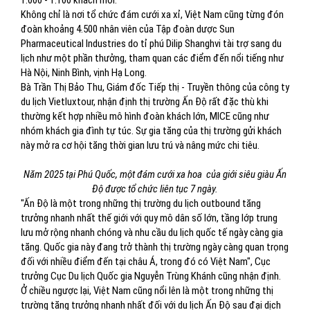
1.000 - 1.100 khách mời.
Không chỉ là nơi tổ chức đám cưới xa xỉ, Việt Nam cũng từng đón
đoàn khoảng 4.500 nhân viên của Tập đoàn dược Sun
Pharmaceutical Industries do tỉ phú Dilip Shanghvi tài trợ sang du
lịch như một phần thưởng, tham quan các điểm đến nổi tiếng như
Hà Nội, Ninh Bình, vịnh Hạ Long.
Bà Trần Thị Bảo Thu, Giám đốc Tiếp thị - Truyền thông của công ty
du lịch Vietluxtour, nhận định thị trường Ấn Độ rất đặc thù khi
thường kết hợp nhiều mô hình đoàn khách lớn, MICE cũng như
nhóm khách gia đình tự túc. Sự gia tăng của thị trường gửi khách
này mở ra cơ hội tăng thời gian lưu trú và nâng mức chi tiêu.
Năm 2025 tại Phú Quốc, một đám cưới xa hoa của giới siêu giàu Ấn
Độ được tổ chức liên tục 7 ngày.
"Ấn Độ là một trong những thị trường du lịch outbound tăng
trưởng nhanh nhất thế giới với quy mô dân số lớn, tầng lớp trung
lưu mở rộng nhanh chóng và nhu cầu du lịch quốc tế ngày càng gia
tăng. Quốc gia này đang trở thành thị trường ngày càng quan trọng
đối với nhiều điểm đến tại châu Á, trong đó có Việt Nam", Cục
trưởng Cục Du lịch Quốc gia Nguyễn Trùng Khánh cũng nhận định.
Ở chiều ngược lại, Việt Nam cũng nổi lên là một trong những thị
trường tăng trưởng nhanh nhất đối với du lịch Ấn Độ sau đại dịch