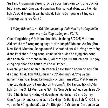
Sự tăng trưởng này được thúc đẩy bởi nhiều yếu tố, trong đó nổi
bật là việc mở rộng các đường bay thẳng, hoạt động xúc tiến du
lịch được đẩy mạnh và nhu cầu du lịch nước ngoài gia tăng của
tầng lớp trung lưu Ấn Độ.
4 tháng đầu năm, Ấn Độ tiếp tục khẳng định vị trí thị trường chiến
lược với mức tăng trưởng cao 59,1%.
Cục Hàng không Việt Nam cho biết, từ tháng 5/2025, Vietnam
Airlines đã mở rộng mạng bay tới 4 thành phố lớn của Ấn Độ gồm
New Delhi, Mumbai, Bengaluru và Hyderabad, với 6 đường bay thẳng
đang khai thác. Song song, chính sách e-visa áp dụng cho công
dân toàn cầu từ tháng 8/2023, với thời hạn lưu trú lên đến 90 ngày,
cũng góp phần tạo thuận lợi cho du khách.
Giới chuyên môn nhận định, khách Ấn Độ thuộc nhóm có nhu cầu
đa dạng, từ du lịch MICE, du lịch cưới đến nghỉ dưỡng và trải
nghiệm văn hóa. Trong kế hoạch xúc tiến năm 2026, Việt Nam sẽ
tiếp tục dành trọng tâm cho thị trường Ấn Độ tại các hội chợ du
lịch lớn như OTM Mumbai và SATTE New Delhi, nơi quy tụ nhiều đối
tác lữ hành, hàng không và doanh nghiệp du lịch của nước này.
Ông Anjani Dhanuka, Chủ tịch của Hiệp hội Đại lý du lịch Ấn Độ khu
vực miền Đông, cho biết tại Ấn Độ, giới trẻ đi làm, nhóm bạn bè và