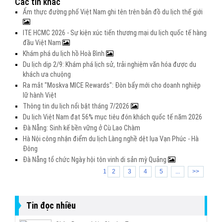
Các tin khác
Ẩm thực đường phố Việt Nam ghi tên trên bản đồ du lịch thế giới
ITE HCMC 2026 - Sự kiện xúc tiến thương mại du lịch quốc tế hàng
đầu Việt Nam
Khám phá du lịch hồ Hoà Bình
Du lịch dịp 2/9: Khám phá lịch sử, trải nghiệm văn hóa được du
khách ưa chuộng
Ra mắt "Moskva MICE Rewards": Đòn bẩy mới cho doanh nghiệp
lữ hành Việt
Thông tin du lịch nổi bật tháng 7/2026
Du lịch Việt Nam đạt 56% mục tiêu đón khách quốc tế năm 2026
Đà Nẵng: Sinh kế bền vững ở Cù Lao Chàm
Hà Nội công nhận điểm du lịch Làng nghề dệt lụa Vạn Phúc - Hà
Đông
Đà Nẵng tổ chức Ngày hội tôn vinh di sản mỳ Quảng
1
2
3
4
5
...
>>
Tin đọc nhiều