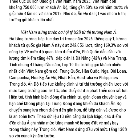
Theo Cục Du lịch Quốc gia Việt Nam, năm 2025, Việt Nam đón
khoảng 750.000 lượt khách Ấn Độ, tăng gần 50% so với năm trước và
gấp hơn 4 lần so với năm 2019. Nhờ đó, Ấn Độ đã lọt vào nhóm 6 thị
trường gửi khách lớn nhất…
Việt Nam đứng trước cơ hội tỷ USD từ thị trường Nam Á.
Đà tăng trưởng tiếp tục duy trì trong năm 2026. Riêng quý 1, lượng
khách từ quốc gia Nam Á này đạt 242.656 lượt, tăng 169,3% so với
cùng kỳ. Về mức độ quan tâm điểm đến, Phú Quốc dẫn đầu với
lượng tìm kiếm tăng 47%, tiếp đến là Đà Nẵng (42%) và Nha Trang.
Tính chung 4 tháng đầu năm, top 10 thị trường gửi khách nhiều
nhất đến Việt Nam gồm có: Trung Quốc, Hàn Quốc, Nga, Đài Loan,
Campuchia, Hoa Kỳ, Ấn Độ, Nhật Bản, Australia và Philippines.
Trong đó, Ấn Độ tiếp tục khẳng định vị trí thị trường chiến lược với
mức tăng trưởng cao 59,1%, cho thấy dư địa phát triển còn rất lớn.
Hiện tại, tình hình biến động địa chính trị, gián đoạn chuyến bay và
hạn chế không phận tại Trung Đông đang khiến du khách Ấn Độ
chuyển sang lựa chọn điểm đến gần hơn, dễ tiếp cận và được cho
là an toàn hơn. Theo dữ liệu từ nền tảng du lịch Ixigo, các điểm
đến châu Á ghi nhận mức tăng mạnh về lượng đặt vé máy bay
trong tháng này. Trong đó, Việt Nam đứng đầu với mức tăng 130%
so với cùng kỳ năm trước.