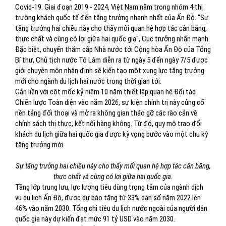
Covid-19. Giai đoạn 2019 - 2024, Việt Nam nằm trong nhóm 4 thị
trường khách quốc tế đến tăng trưởng nhanh nhất của Ấn Độ. "Sự
tăng trưởng hai chiều này cho thấy mối quan hệ hợp tác cân bằng,
thực chất và cùng có lợi giữa hai quốc gia", Cục trưởng nhấn mạnh.
Đặc biệt, chuyến thăm cấp Nhà nước tới Cộng hòa Ấn Độ của Tổng
Bí thư, Chủ tịch nước Tô Lâm diễn ra từ ngày 5 đến ngày 7/5 được
giới chuyên môn nhận định sẽ kiến tạo một xung lực tăng trưởng
mới cho ngành du lịch hai nước trong thời gian tới.
Gắn liền với cột mốc kỷ niệm 10 năm thiết lập quan hệ Đối tác
Chiến lược Toàn diện vào năm 2026, sự kiện chính trị này củng cố
nền tảng đối thoại và mở ra không gian tháo gỡ các rào cản về
chính sách thị thực, kết nối hàng không. Từ đó, quy mô trao đổi
khách du lịch giữa hai quốc gia được kỳ vọng bước vào một chu kỳ
tăng trưởng mới.
Sự tăng trưởng hai chiều này cho thấy mối quan hệ hợp tác cân bằng,
thực chất và cùng có lợi giữa hai quốc gia.
Tầng lớp trung lưu, lực lượng tiêu dùng trọng tâm của ngành dịch
vụ du lịch Ấn Độ, được dự báo tăng từ 33% dân số năm 2022 lên
46% vào năm 2030. Tổng chi tiêu du lịch nước ngoài của người dân
quốc gia này dự kiến đạt mức 91 tỷ USD vào năm 2030.