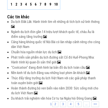
1
2
3
4
5
6
7
8
9
10
Các tin khác
Du lịch Đắk Lắk: Hành trình tìm về những di tích lịch sử linh thiêng
Ngành du lịch đón gần 14 triệu lượt khách quốc tế, châu Âu là
điểm sáng tăng trưởng
Cảng hàng không quốc tế Nội Bài có làn nhập cảnh riêng cho công
dân Việt Nam
Chuẩn hóa nguồn nhân lực du lịch
Phát triển sản phẩm du lịch đường sắt Cố đô Huế-Phong Nha:
Hành trình kỳ quan-Di sản thế giới
"Coolcation" đang định hình lại bản đồ du lịch toàn cầu
Nền kinh tế du lịch đằng sau những loạt phim ăn khách
Thúc đẩy tăng trưởng du lịch Việt Nam với các giải pháp thanh
toán xuyên biên giới
Hoàn thành đường bộ ven biển vào năm 2030: Sức sống mới cho
du lịch Việt Nam
Du khách trải nghiệm văn hóa Cơ tu tại Ngày hội Đông Giang
1
2
3
4
5
...
>>