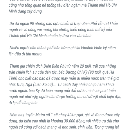
cũng như tổng quan hệ thống tàu điện ngầm mà Thành phố Hồ Chí
Minh đang xây dựng.
Dù đã ngoài 90 nhưng các cựu chiến sĩ Điện Biên Phủ vẫn rất khỏe
mạnh và vô cùng vui mừng khi chứng kiến công trình thế kỷ của
Thành phố Hồ Chí Minh chuẩn bị đưa vào vận hành.
Nhiều người dân thành phố hào hứng ghi lại khoảnh khắc kỷ niệm
lần đầu đi tàu metro.
Tham gia chiến dịch Điện Biên Phủ từ năm 20 tuổi, trải qua những
trận chiến lịch sử của dân tộc, bác Dương Chí Kỳ (90 tuổi, quê Hà
Tĩnh) cho biết các bác đã được may mắn đi nhiều nước trên thế giới
như: Đức, Nga (Liên Xô cũ)... Từ cách đây nhiều chục năm khi ra
nước ngoài, bác Kỳ đã luôn mong mỏi đất nước mình sẽ phát triển
mạnh mẽ như vậy, người dân được hưởng thụ cơ sở vật chất hiện đại,
đi lại dễ dàng hơn.
Hôm nay, tuyến Metro số 1 sẽ chạy 40km/giờ, giá vé đang được xây
dựng, dự kiến cao nhất là khoảng 30.000 đồng, với nhiều ưu đãi cho
người có công với cách mạng và học sinh, sinh viên. Trong tương lai,