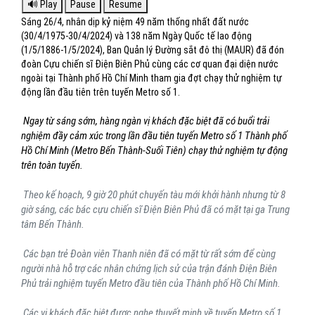
Sáng 26/4, nhân dịp kỷ niệm 49 năm thống nhất đất nước
(30/4/1975-30/4/2024) và 138 năm Ngày Quốc tế lao động
(1/5/1886-1/5/2024), Ban Quản lý Đường sắt đô thị (MAUR) đã đón
đoàn Cựu chiến sĩ Điện Biên Phủ cùng các cơ quan đại diện nước
ngoài tại Thành phố Hồ Chí Minh tham gia đợt chạy thử nghiệm tự
động lần đầu tiên trên tuyến Metro số 1.
Ngay từ sáng sớm, hàng ngàn vị khách đặc biệt đã có buổi trải
nghiệm đầy cảm xúc trong lần đầu tiên tuyến Metro số 1 Thành phố
Hồ Chí Minh (Metro Bến Thành-Suối Tiên) chạy thử nghiệm tự động
trên toàn tuyến.
Theo kế hoạch, 9 giờ 20 phút chuyến tàu mới khởi hành nhưng từ 8
giờ sáng, các bác cựu chiến sĩ Điện Biên Phủ đã có mặt tại ga Trung
tâm Bến Thành.
Các bạn trẻ Đoàn viên Thanh niên đã có mặt từ rất sớm để cùng
người nhà hỗ trợ các nhân chứng lịch sử của trận đánh Điện Biên
Phủ trải nghiệm tuyến Metro đầu tiên của Thành phố Hồ Chí Minh.
Các vị khách đặc biệt được nghe thuyết minh về tuyến Metro số 1