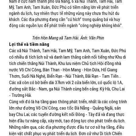
Nằm ở cực nam thành phố Đà Nẵng, 6 xã Núi Thành, Tam Hải, Tam
Mỹ, Tam Anh, Tam Xuân, Đức Phú có tiềm năng lớn về phát triển
ngành du lịch, tuy nhiên thực tế những vùng này chưa thu hút du
khách. Các địa phương đang cần “cú hích” trong quảng bá và huy
động các nguồn lực để phát triển ngành “công nghiệp không khói”.
Trên Hòn Mang xã Tam Hải. Ảnh: Văn Phin
Lợi thế và tiềm năng
Các xã Núi Thành, Tam Hải, Tam Mỹ, Tam Anh, Tam Xuân, Đức Phú
có nhiều di tích lịch sử và danh lam thắng cảnh nổi tiếng như Khu di
tích chiến thắng Núi Thành, Khu lưu niệm Chủ tịch Hội đồng nhà
nước Võ Chí Công, Bàn Than - Hòn Mang - Hòn Dứa, Hố Giang
Thơm, Suối Nà Nghệ, Biển Rạn - Núi Thành, Bãi Rạn - Tam Tiến…
Các xã còn có bờ biển dài 37km với 2 cửa biển lớn, có quốc lộ 1A,
đường sắt Bắc - Nam, ga Núi Thành cùng bến cảng: Kỳ Hà, Chu Lai
- Trường Hải.
Cùng với đó là hạ tầng giao thông phát triển, nhất là các công trình
lớn như đường Võ Chí Công, cao tốc Đà Nẵng - Quảng Ngãi, sân
bay Chu Lai; các tuyến đường kết nối Đông - Tây đã và đang thực
hiện đầu tư nâng cấp, xây mới, tạo động lực cho phát triển du lịch.
Những năm qua, các địa phương được đầu tư cơ sở hạ tầng, điều
kiện vật chất phục vụ phát triển du lịch. Đơn cử như Di tích Chiến