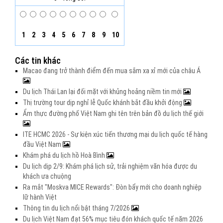
1
2
3
4
5
6
7
8
9
10
Các tin khác
Macao đang trở thành điểm đến mua sắm xa xỉ mới của châu Á
Du lịch Thái Lan lại đối mặt với khủng hoảng niềm tin mới
Thị trường tour dịp nghỉ lễ Quốc khánh bắt đầu khởi động
Ẩm thực đường phố Việt Nam ghi tên trên bản đồ du lịch thế giới
ITE HCMC 2026 - Sự kiện xúc tiến thương mại du lịch quốc tế hàng
đầu Việt Nam
Khám phá du lịch hồ Hoà Bình
Du lịch dịp 2/9: Khám phá lịch sử, trải nghiệm văn hóa được du
khách ưa chuộng
Ra mắt "Moskva MICE Rewards": Đòn bẩy mới cho doanh nghiệp
lữ hành Việt
Thông tin du lịch nổi bật tháng 7/2026
Du lịch Việt Nam đạt 56% mục tiêu đón khách quốc tế năm 2026