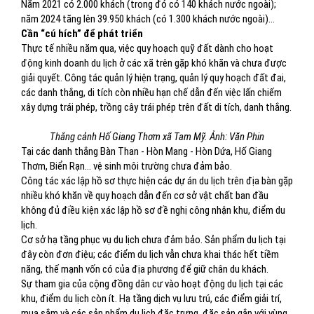
Năm 2021 có 2.000 khách (trong đó có 140 khách nước ngoài);
năm 2024 tăng lên 39.950 khách (có 1.300 khách nước ngoài)...
Cần “cú hích” để phát triển
Thực tế nhiều năm qua, việc quy hoạch quỹ đất dành cho hoạt
động kinh doanh du lịch ở các xã trên gặp khó khăn và chưa được
giải quyết. Công tác quản lý hiện trạng, quản lý quy hoạch đất đai,
các danh thắng, di tích còn nhiều hạn chế dẫn đến việc lấn chiếm
xây dựng trái phép, trồng cây trái phép trên đất di tích, danh thắng.
Thắng cảnh Hố Giang Thơm xã Tam Mỹ. Ảnh: Văn Phin
Tại các danh thắng Bàn Than - Hòn Mang - Hòn Dứa, Hố Giang
Thơm, Biển Rạn… vệ sinh môi trường chưa đảm bảo.
Công tác xác lập hồ sơ thực hiện các dự án du lịch trên địa bàn gặp
nhiều khó khăn về quy hoạch dẫn đến cơ sở vật chất ban đầu
không đủ điều kiện xác lập hồ sơ đề nghị công nhận khu, điểm du
lịch.
Cơ sở hạ tầng phục vụ du lịch chưa đảm bảo. Sản phẩm du lịch tại
đây còn đơn điệu; các điểm du lịch vẫn chưa khai thác hết tiềm
năng, thế mạnh vốn có của địa phương để giữ chân du khách.
Sự tham gia của cộng đồng dân cư vào hoạt động du lịch tại các
khu, điểm du lịch còn ít. Hạ tầng dịch vụ lưu trú, các điểm giải trí,
mua sắm và các sản phẩm du lịch đặc trưng, đặc sản gắn với vùng