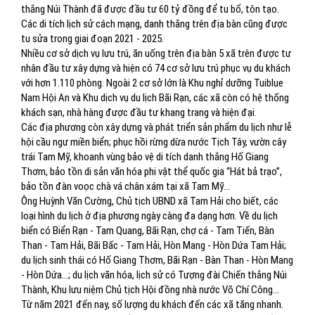
thắng Núi Thành đã được đầu tư 60 tỷ đồng để tu bổ, tôn tạo.
Các di tích lịch sử cách mạng, danh thắng trên địa bàn cũng được
tu sửa trong giai đoạn 2021 - 2025.
Nhiều cơ sở dịch vụ lưu trú, ăn uống trên địa bàn 5 xã trên được tư
nhân đầu tư xây dựng và hiện có 74 cơ sở lưu trú phục vụ du khách
với hơn 1.110 phòng. Ngoài 2 cơ sở lớn là Khu nghỉ dưỡng Tuiblue
Nam Hội An và Khu dịch vụ du lịch Bãi Rạn, các xã còn có hệ thống
khách sạn, nhà hàng được đầu tư khang trang và hiện đại.
Các địa phương còn xây dựng và phát triển sản phẩm du lịch như lễ
hội cầu ngư miền biển; phục hồi rừng dừa nước Tịch Tây, vườn cây
trái Tam Mỹ, khoanh vùng bảo vệ di tích danh thắng Hố Giang
Thơm, bảo tồn di sản văn hóa phi vật thể quốc gia “Hát bả trạo”,
bảo tồn đàn voọc chà vá chân xám tại xã Tam Mỹ...
Ông Huỳnh Văn Cường, Chủ tịch UBND xã Tam Hải cho biết, các
loại hình du lịch ở địa phương ngày càng đa dạng hơn. Về du lịch
biển có Biển Rạn - Tam Quang, Bãi Rạn, chợ cá - Tam Tiến, Bàn
Than - Tam Hải, Bãi Bấc - Tam Hải, Hòn Mang - Hòn Dứa Tam Hải;
du lịch sinh thái có Hố Giang Thơm, Bãi Rạn - Bàn Than - Hòn Mang
- Hòn Dứa...; du lịch văn hóa, lịch sử có Tượng đài Chiến thắng Núi
Thành, Khu lưu niệm Chủ tịch Hội đồng nhà nước Võ Chí Công...
Từ năm 2021 đến nay, số lượng du khách đến các xã tăng nhanh.