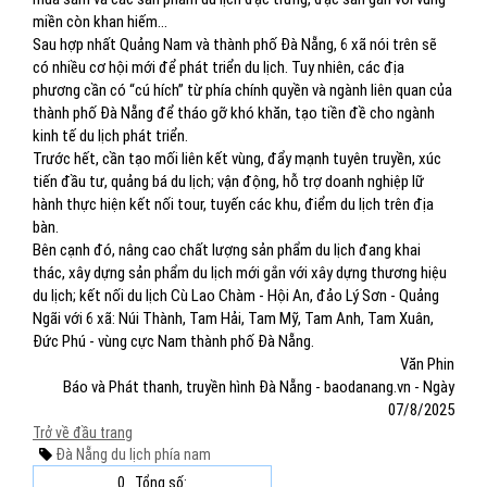
miền còn khan hiếm...
Sau hợp nhất Quảng Nam và thành phố Đà Nẵng, 6 xã nói trên sẽ
có nhiều cơ hội mới để phát triển du lịch. Tuy nhiên, các địa
phương cần có “cú hích” từ phía chính quyền và ngành liên quan của
thành phố Đà Nẵng để tháo gỡ khó khăn, tạo tiền đề cho ngành
kinh tế du lịch phát triển.
Trước hết, cần tạo mối liên kết vùng, đẩy mạnh tuyên truyền, xúc
tiến đầu tư, quảng bá du lịch; vận động, hỗ trợ doanh nghiệp lữ
hành thực hiện kết nối tour, tuyến các khu, điểm du lịch trên địa
bàn.
Bên cạnh đó, nâng cao chất lượng sản phẩm du lịch đang khai
thác, xây dựng sản phẩm du lịch mới gắn với xây dựng thương hiệu
du lịch; kết nối du lịch Cù Lao Chàm - Hội An, đảo Lý Sơn - Quảng
Ngãi với 6 xã: Núi Thành, Tam Hải, Tam Mỹ, Tam Anh, Tam Xuân,
Đức Phú - vùng cực Nam thành phố Đà Nẵng.
Văn Phin
Báo và Phát thanh, truyền hình Đà Nẵng - baodanang.vn - Ngày
07/8/2025
Trở về đầu trang
Đà Nẵng
du lịch phía nam
0
Tổng số: