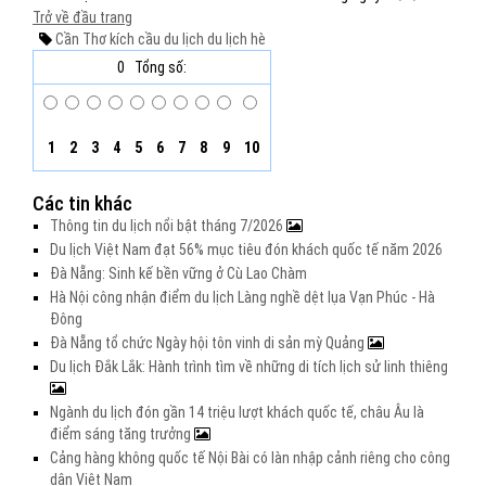
Trở về đầu trang
Cần Thơ
kích cầu du lịch
du lịch hè
0
Tổng số:
1
2
3
4
5
6
7
8
9
10
Các tin khác
Thông tin du lịch nổi bật tháng 7/2026
Du lịch Việt Nam đạt 56% mục tiêu đón khách quốc tế năm 2026
Đà Nẵng: Sinh kế bền vững ở Cù Lao Chàm
Hà Nội công nhận điểm du lịch Làng nghề dệt lụa Vạn Phúc - Hà
Đông
Đà Nẵng tổ chức Ngày hội tôn vinh di sản mỳ Quảng
Du lịch Đắk Lắk: Hành trình tìm về những di tích lịch sử linh thiêng
Ngành du lịch đón gần 14 triệu lượt khách quốc tế, châu Âu là
điểm sáng tăng trưởng
Cảng hàng không quốc tế Nội Bài có làn nhập cảnh riêng cho công
dân Việt Nam