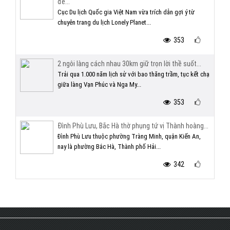
đề...
Cục Du lịch Quốc gia Việt Nam vừa trích dẫn gợi ý từ
chuyên trang du lịch Lonely Planet...
353
2 ngôi làng cách nhau 30km giữ trọn lời thề suốt...
Trải qua 1.000 năm lịch sử với bao thăng trầm, tục kết chạ
giữa làng Vạn Phúc và Nga My...
353
Đình Phù Lưu, Bắc Hà thờ phụng tứ vị Thành hoàng...
Đình Phù Lưu thuộc phường Tràng Minh, quận Kiến An,
nay là phường Bắc Hà, Thành phố Hải...
342