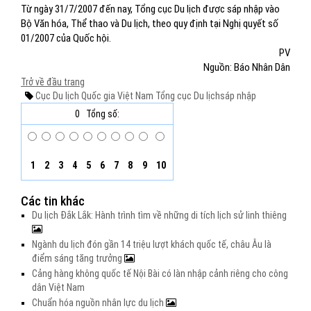
Từ ngày 31/7/2007 đến nay, Tổng cục Du lịch được sáp nhập vào
Bộ Văn hóa, Thể thao và Du lịch, theo quy định tại Nghị quyết số
01/2007 của Quốc hội.
PV
Nguồn: Báo Nhân Dân
Trở về đầu trang
Cục Du lịch Quốc gia Việt Nam
Tổng cục Du lịch
sáp nhập
0
Tổng số:
1
2
3
4
5
6
7
8
9
10
Các tin khác
Du lịch Đắk Lắk: Hành trình tìm về những di tích lịch sử linh thiêng
Ngành du lịch đón gần 14 triệu lượt khách quốc tế, châu Âu là
điểm sáng tăng trưởng
Cảng hàng không quốc tế Nội Bài có làn nhập cảnh riêng cho công
dân Việt Nam
Chuẩn hóa nguồn nhân lực du lịch