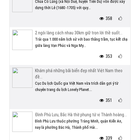
Chùa Cổ Lũng (xã Nội Duệ, huyện Tiên Du) vốn được xây
dựng thời Lê (1680 -1705) với quy...
358
2 ngôi làng cách nhau 30km giữ trọn lời thề suốt...
Trải qua 1.000 năm lịch sử với bao thăng trầm, tục kết chạ
giữa làng Vạn Phúc và Nga My...
353
Khám phá những bãi biển đẹp nhất Việt Nam theo
đề...
Cục Du lịch Quốc gia Việt Nam vừa trích dẫn gợi ý từ
chuyên trang du lịch Lonely Planet...
351
Đình Phù Lưu, Bắc Hà thờ phụng tứ vị Thành hoàng...
Đình Phù Lưu thuộc phường Tràng Minh, quận Kiến An,
nay là phường Bắc Hà, Thành phố Hải...
339