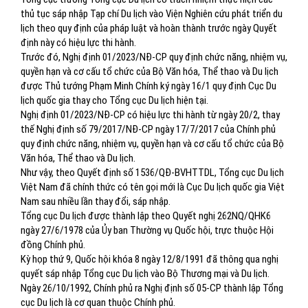
thủ tục sáp nhập Tạp chí Du lịch vào Viện Nghiên cứu phát triển du
lịch theo quy định của pháp luật và hoàn thành trước ngày Quyết
định này có hiệu lực thi hành.
Trước đó, Nghị định 01/2023/NĐ-CP quy định chức năng, nhiệm vụ,
quyền hạn và cơ cấu tổ chức của Bộ Văn hóa, Thể thao và Du lịch
được Thủ tướng Phạm Minh Chính ký ngày 16/1 quy định Cục Du
lịch quốc gia thay cho Tổng cục Du lịch hiện tại.
Nghị định 01/2023/NĐ-CP có hiệu lực thi hành từ ngày 20/2, thay
thế Nghị định số 79/2017/NĐ-CP ngày 17/7/2017 của Chính phủ
quy định chức năng, nhiệm vụ, quyền hạn và cơ cấu tổ chức của Bộ
Văn hóa, Thể thao và Du lịch.
Như vậy, theo Quyết định số 1536/QĐ-BVHTTDL, Tổng cục Du lịch
Việt Nam đã chính thức có tên gọi mới là Cục Du lịch quốc gia Việt
Nam sau nhiều lần thay đổi, sáp nhập.
Tổng cục Du lịch được thành lập theo Quyết nghị 262NQ/QHK6
ngày 27/6/1978 của Ủy ban Thường vụ Quốc hội, trực thuộc Hội
đồng Chính phủ.
Kỳ họp thứ 9, Quốc hội khóa 8 ngày 12/8/1991 đã thông qua nghị
quyết sáp nhập Tổng cục Du lịch vào Bộ Thương mại và Du lịch.
Ngày 26/10/1992, Chính phủ ra Nghị định số 05-CP thành lập Tổng
cục Du lịch là cơ quan thuộc Chính phủ.