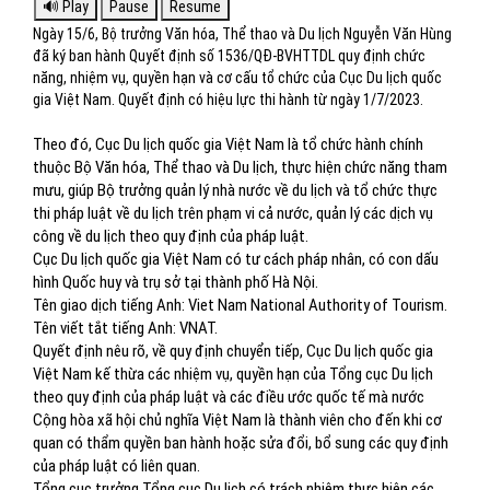
Ngày 15/6, Bộ trưởng Văn hóa, Thể thao và Du lịch Nguyễn Văn Hùng
đã ký ban hành Quyết định số 1536/QĐ-BVHTTDL quy định chức
năng, nhiệm vụ, quyền hạn và cơ cấu tổ chức của Cục Du lịch quốc
gia Việt Nam. Quyết định có hiệu lực thi hành từ ngày 1/7/2023.
Theo đó, Cục Du lịch quốc gia Việt Nam là tổ chức hành chính
thuộc Bộ Văn hóa, Thể thao và Du lịch, thực hiện chức năng tham
mưu, giúp Bộ trưởng quản lý nhà nước về du lịch và tổ chức thực
thi pháp luật về du lịch trên phạm vi cả nước, quản lý các dịch vụ
công về du lịch theo quy định của pháp luật.
Cục Du lịch quốc gia Việt Nam có tư cách pháp nhân, có con dấu
hình Quốc huy và trụ sở tại thành phố Hà Nội.
Tên giao dịch tiếng Anh: Viet Nam National Authority of Tourism.
Tên viết tắt tiếng Anh: VNAT.
Quyết định nêu rõ, về quy định chuyển tiếp, Cục Du lịch quốc gia
Việt Nam kế thừa các nhiệm vụ, quyền hạn của Tổng cục Du lịch
theo quy định của pháp luật và các điều ước quốc tế mà nước
Cộng hòa xã hội chủ nghĩa Việt Nam là thành viên cho đến khi cơ
quan có thẩm quyền ban hành hoặc sửa đổi, bổ sung các quy định
của pháp luật có liên quan.
Tổng cục trưởng Tổng cục Du lịch có trách nhiệm thực hiện các