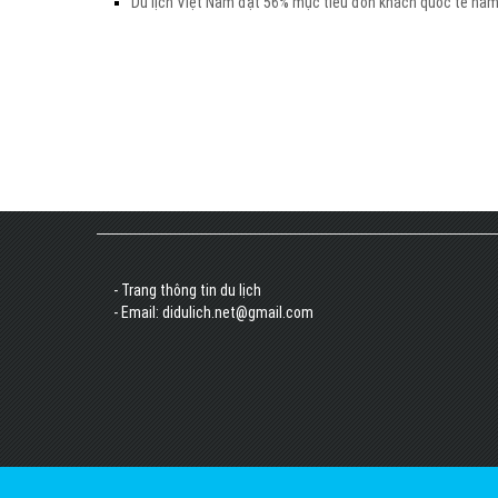
Du lịch Việt Nam đạt 56% mục tiêu đón khách quốc tế nă
- Trang thông tin du lịch
- Email: didulich.net@gmail.com