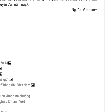
uyên đán năm nay./.
Nguồn: Vietnam+
hâu Á
hế giới
c tế hàng đầu Việt Nam
ợc du khách ưa chuộng
hiệp lữ hành Việt