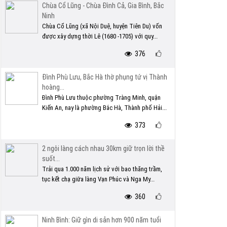
Chùa Cổ Lũng - Chùa Đình Cả, Gia Bình, Bắc
Ninh
Chùa Cổ Lũng (xã Nội Duệ, huyện Tiên Du) vốn
được xây dựng thời Lê (1680 -1705) với quy...
376
Đình Phù Lưu, Bắc Hà thờ phụng tứ vị Thành
hoàng...
Đình Phù Lưu thuộc phường Tràng Minh, quận
Kiến An, nay là phường Bắc Hà, Thành phố Hải...
373
2 ngôi làng cách nhau 30km giữ trọn lời thề
suốt...
Trải qua 1.000 năm lịch sử với bao thăng trầm,
tục kết chạ giữa làng Vạn Phúc và Nga My...
360
Ninh Bình: Giữ gìn di sản hơn 900 năm tuổi