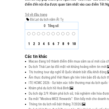
điểm đến nội địa được quan tâm nhất vào cao điểm Tết Ng
Trở về đầu trang
Đà Lạt
du lịch
năm Ất Tỵ
0
Tổng số:
1
2
3
4
5
6
7
8
9
10
Các tin khác
Macao đang trở thành điểm đến mua sắm xa xỉ mới của c
Du lịch Thái Lan lại đối mặt với khủng hoảng niềm tin mới
Thị trường tour dịp nghỉ lễ Quốc khánh bắt đầu khởi động
Ẩm thực đường phố Việt Nam ghi tên trên bản đồ du lịch t
ITE HCMC 2026 - Sự kiện xúc tiến thương mại du lịch quố
Khám phá du lịch hồ Hoà Bình
Du lịch dịp 2/9: Khám phá lịch sử, trải nghiệm văn hóa đư
Ra mắt "Moskva MICE Rewards": Đòn bẩy mới cho doanh ng
Thông tin du lịch nổi bật tháng 7/2026