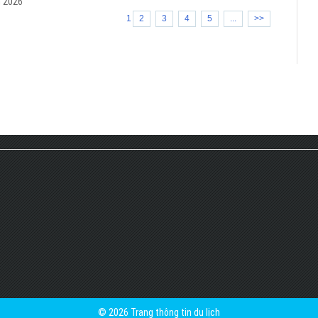
m 2026
1
2
3
4
5
...
>>
© 2026 Trang thông tin du lịch