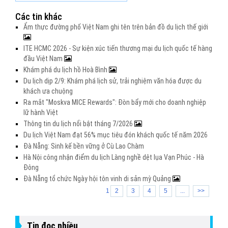
Các tin khác
Ẩm thực đường phố Việt Nam ghi tên trên bản đồ du lịch thế giới
ITE HCMC 2026 - Sự kiện xúc tiến thương mại du lịch quốc tế hàng
đầu Việt Nam
Khám phá du lịch hồ Hoà Bình
Du lịch dịp 2/9: Khám phá lịch sử, trải nghiệm văn hóa được du
khách ưa chuộng
Ra mắt "Moskva MICE Rewards": Đòn bẩy mới cho doanh nghiệp
lữ hành Việt
Thông tin du lịch nổi bật tháng 7/2026
Du lịch Việt Nam đạt 56% mục tiêu đón khách quốc tế năm 2026
Đà Nẵng: Sinh kế bền vững ở Cù Lao Chàm
Hà Nội công nhận điểm du lịch Làng nghề dệt lụa Vạn Phúc - Hà
Đông
Đà Nẵng tổ chức Ngày hội tôn vinh di sản mỳ Quảng
1
2
3
4
5
...
>>
Tin đọc nhiều