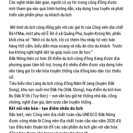
Các nghệ nhân dân gian, người có uy tín trong cộng đồng được
mời tham gia vào quá trình hướng dẫn, xây dựng tour tuyến và phát
triển sản phẩm phục vụ khách du lịch.
Mô hình du lịch cộng đồng gắn với các giá trị của Công viên địa chất
Bà H’Mai, một phụ nữ Ê Đê ở xã Quảng Phú, huyện Krông Nô, phấn
khởi chia sẻ: “Nhờ có du lịch, tôi có thêm thu nhập từ việc bán
hàng thổ cẩm, biểu diễn múa xoang và nấu ăn cho du khách. Trước
kia không nghĩ nghề dệt lại giúp nuôi con ăn học.”
Đắk Nông hiện có hơn 20 điểm du lịch cộng đồng đang được địa
phương quan tâm hỗ trợ, trong đó nhiều điểm được xây dựng trên
nền tảng giá trị văn hóa truyền thống của đồng bào dân tộc thiểu
số.
Tiêu biểu như Làng du lịch cộng đồng Nâm N’Jang (huyện Đắk
Song), khu vực suối mơ Đắk Ha (Đắk Glong), hay điểm du lịch bon
Bu Đắk R’tíh (Tuy Đức) – nơi vẫn lưu giữ hệ thống nhà dài, cồng
chiêng, nghề đan gùi, làm rượu cần truyền thống…
Kết nối văn hóa - tạo điểm nhấn du lịch
Đặc biệt, việc Công viên địa chất toàn cầu UNESCO Đắk Nông
được công nhận là Công viên địa chất toàn cầu vào năm 2020 đã
tạo điều kiện thuận lợi để các sản phẩm du lịch gắn với văn hóa