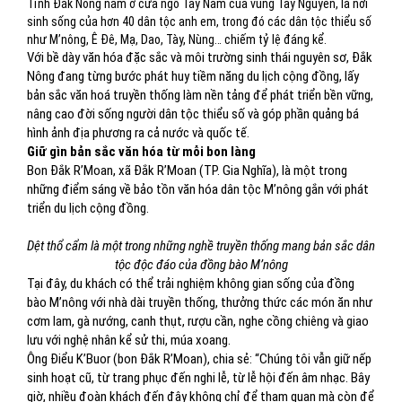
Tỉnh Đắk Nông nằm ở cửa ngõ Tây Nam của vùng Tây Nguyên, là nơi
sinh sống của hơn 40 dân tộc anh em, trong đó các dân tộc thiểu số
như M’nông, Ê Đê, Mạ, Dao, Tày, Nùng… chiếm tỷ lệ đáng kể.
Với bề dày văn hóa đặc sắc và môi trường sinh thái nguyên sơ, Đắk
Nông đang từng bước phát huy tiềm năng du lịch cộng đồng, lấy
bản sắc văn hoá truyền thống làm nền tảng để phát triển bền vững,
nâng cao đời sống người dân tộc thiểu số và góp phần quảng bá
hình ảnh địa phương ra cả nước và quốc tế.
Giữ gìn bản sắc văn hóa từ mỗi bon làng
Bon Đắk R’Moan, xã Đắk R’Moan (TP. Gia Nghĩa), là một trong
những điểm sáng về bảo tồn văn hóa dân tộc M’nông gắn với phát
triển du lịch cộng đồng.
Dệt thổ cẩm là một trong những nghề truyền thống mang bản sắc dân
tộc độc đáo của đồng bào M’nông
Tại đây, du khách có thể trải nghiệm không gian sống của đồng
bào M’nông với nhà dài truyền thống, thưởng thức các món ăn như
cơm lam, gà nướng, canh thụt, rượu cần, nghe cồng chiêng và giao
lưu với nghệ nhân kể sử thi, múa xoang.
Ông Điểu K’Buor (bon Đắk R’Moan), chia sẻ: “Chúng tôi vẫn giữ nếp
sinh hoạt cũ, từ trang phục đến nghi lễ, từ lễ hội đến âm nhạc. Bây
giờ, nhiều đoàn khách đến đây không chỉ để tham quan mà còn để