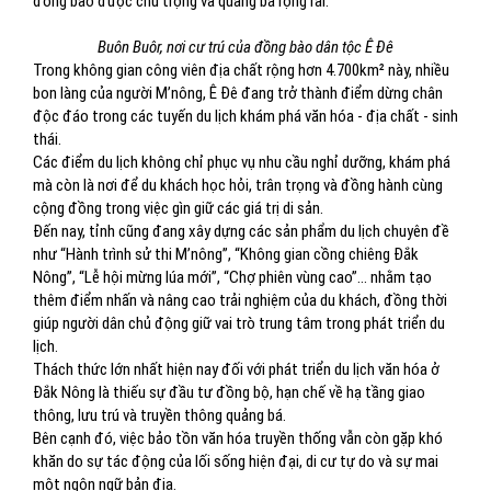
đồng bào được chú trọng và quảng bá rộng rãi.
Buôn Buôr, nơi cư trú của đồng bào dân tộc Ê Đê
Trong không gian công viên địa chất rộng hơn 4.700km² này, nhiều
bon làng của người M’nông, Ê Đê đang trở thành điểm dừng chân
độc đáo trong các tuyến du lịch khám phá văn hóa - địa chất - sinh
thái.
Các điểm du lịch không chỉ phục vụ nhu cầu nghỉ dưỡng, khám phá
mà còn là nơi để du khách học hỏi, trân trọng và đồng hành cùng
cộng đồng trong việc gìn giữ các giá trị di sản.
Đến nay, tỉnh cũng đang xây dựng các sản phẩm du lịch chuyên đề
như “Hành trình sử thi M’nông”, “Không gian cồng chiêng Đắk
Nông”, “Lễ hội mừng lúa mới”, “Chợ phiên vùng cao”... nhằm tạo
thêm điểm nhấn và nâng cao trải nghiệm của du khách, đồng thời
giúp người dân chủ động giữ vai trò trung tâm trong phát triển du
lịch.
Thách thức lớn nhất hiện nay đối với phát triển du lịch văn hóa ở
Đắk Nông là thiếu sự đầu tư đồng bộ, hạn chế về hạ tầng giao
thông, lưu trú và truyền thông quảng bá.
Bên cạnh đó, việc bảo tồn văn hóa truyền thống vẫn còn gặp khó
khăn do sự tác động của lối sống hiện đại, di cư tự do và sự mai
một ngôn ngữ bản địa.