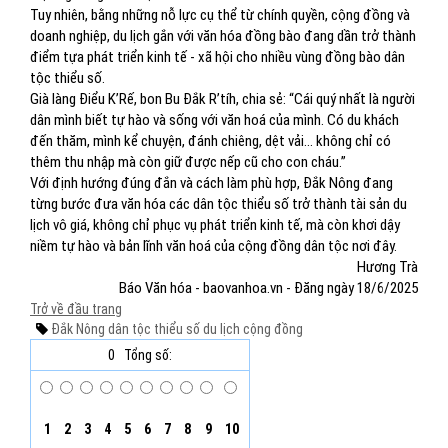
Tuy nhiên, bằng những nỗ lực cụ thể từ chính quyền, cộng đồng và
doanh nghiệp, du lịch gắn với văn hóa đồng bào đang dần trở thành
điểm tựa phát triển kinh tế - xã hội cho nhiều vùng đồng bào dân
tộc thiểu số.
Già làng Điểu K’Rế, bon Bu Đắk R’tíh, chia sẻ: “Cái quý nhất là người
dân mình biết tự hào và sống với văn hoá của mình. Có du khách
đến thăm, mình kể chuyện, đánh chiêng, dệt vải… không chỉ có
thêm thu nhập mà còn giữ được nếp cũ cho con cháu.”
Với định hướng đúng đắn và cách làm phù hợp, Đắk Nông đang
từng bước đưa văn hóa các dân tộc thiểu số trở thành tài sản du
lịch vô giá, không chỉ phục vụ phát triển kinh tế, mà còn khơi dậy
niềm tự hào và bản lĩnh văn hoá của cộng đồng dân tộc nơi đây.
Hương Trà
Báo Văn hóa - baovanhoa.vn - Đăng ngày 18/6/2025
Trở về đầu trang
Đắk Nông
dân tộc thiểu số
du lịch cộng đồng
0
Tổng số:
1
2
3
4
5
6
7
8
9
10