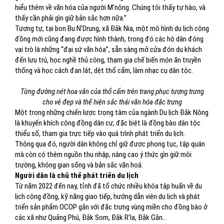
hiểu thêm về văn hóa của người M’nông. Chúng tôi thấy tự hào, và
thấy cần phải gìn giữ bản sắc hơn nữa.”
Tương tự, tại bon Bu N’Drung, xã Đắk Nia, một mô hình du lịch cộng
đồng mới cũng đang được hình thành, trong đó các hộ dân đóng
vai trò là những “đại sứ văn hóa”, sẵn sàng mở cửa đón du khách
đến lưu trú, học nghề thủ công, tham gia chế biến món ăn truyền
thống và học cách đan lát, dệt thổ cẩm, làm nhạc cụ dân tộc.
Từng đường nét hoa văn của thổ cẩm trên trang phục tượng trưng
cho vẻ đẹp và thể hiện sắc thái văn hóa đặc trưng
Một trong những chiến lược trọng tâm của ngành Du lịch Đắk Nông
là khuyến khích cộng đồng dân cư, đặc biệt là đồng bào dân tộc
thiểu số, tham gia trực tiếp vào quá trình phát triển du lịch.
Thông qua đó, người dân không chỉ giữ được phong tục, tập quán
mà còn có thêm nguồn thu nhập, nâng cao ý thức gìn giữ môi
trường, không gian sống và bản sắc văn hoá.
Người dân là chủ thể phát triển du lịch
Từ năm 2022 đến nay, tỉnh đã tổ chức nhiều khóa tập huấn về du
lịch cộng đồng, kỹ năng giao tiếp, hướng dẫn viên du lịch và phát
triển sản phẩm OCOP gắn với đặc trưng vùng miền cho đồng bào ở
các xã như Quảng Phú, Đắk Som, Đắk R’la, Đắk Gằn…