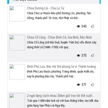
Chùa Dương Lôi - Cha Lư Tự
Chùa Cha Lư thuộc khu phố Dương Lôi, phường Tân
Hồng, thành phố Từ Sơn, thờ Phật và thờ...
543
Chùa Cổ Lũng - Chùa Đình Cả, Gia Bình, Bắc Ninh
Chùa Cổ Lũng (xã Nội Duệ, huyện Tiên Du) vốn được xây
dựng thời Lê (1680 -1705) với quy...
375
Đình Phù Lưu, Bắc Hà thờ phụng tứ vị Thành hoàng...
Đình Phù Lưu thuộc phường Tràng Minh, quận Kiến An,
nay là phường Bắc Hà, Thành phố Hải...
371
2 ngôi làng cách nhau 30km giữ trọn lời thề suốt...
Trải qua 1.000 năm lịch sử với bao thăng trầm, tục kết chạ
giữa làng Vạn Phúc và Nga My...