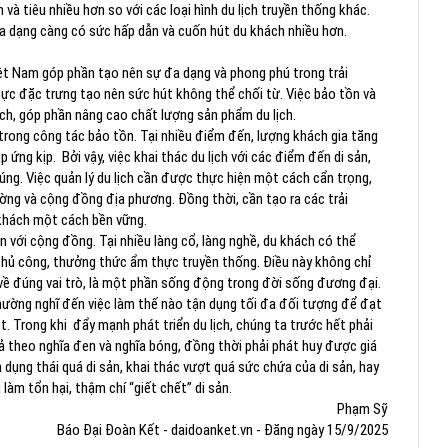
 và tiêu nhiều hơn so với các loại hình du lịch truyền thống khác.
đa dạng càng có sức hấp dẫn và cuốn hút du khách nhiều hơn.
iệt Nam góp phần tạo nên sự đa dạng và phong phú trong trải
 thực đặc trưng tạo nên sức hút không thể chối từ. Việc bảo tồn và
ách, góp phần nâng cao chất lượng sản phẩm du lịch.
 trong công tác bảo tồn. Tại nhiều điểm đến, lượng khách gia tăng
ứng kịp. Bởi vậy, việc khai thác du lịch với các điểm đến di sản,
úng. Việc quản lý du lịch cần được thực hiện một cách cẩn trọng,
ờng và cộng đồng địa phương. Đồng thời, cần tạo ra các trải
u khách một cách bền vững.
n với cộng đồng. Tại nhiều làng cổ, làng nghề, du khách có thể
thủ công, thưởng thức ẩm thực truyền thống. Điều này không chỉ
ở về đúng vai trò, là một phần sống động trong đời sống đương đại.
thường nghĩ đến việc làm thế nào tận dụng tối đa đối tượng để đạt
. Trong khi đẩy mạnh phát triển du lịch, chúng ta trước hết phải
ả theo nghĩa đen và nghĩa bóng, đồng thời phải phát huy được giá
 dụng thái quá di sản, khai thác vượt quá sức chứa của di sản, hay
làm tổn hại, thậm chí “giết chết” di sản.
Phạm Sỹ
Báo Đại Đoàn Kết - daidoanket.vn - Đăng ngày 15/9/2025