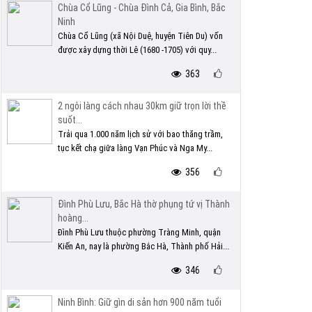
Chùa Cổ Lũng - Chùa Đình Cả, Gia Bình, Bắc
Ninh
Chùa Cổ Lũng (xã Nội Duệ, huyện Tiên Du) vốn
được xây dựng thời Lê (1680 -1705) với quy...
363
2 ngôi làng cách nhau 30km giữ trọn lời thề
suốt...
Trải qua 1.000 năm lịch sử với bao thăng trầm,
tục kết chạ giữa làng Vạn Phúc và Nga My...
356
Đình Phù Lưu, Bắc Hà thờ phụng tứ vị Thành
hoàng...
Đình Phù Lưu thuộc phường Tràng Minh, quận
Kiến An, nay là phường Bắc Hà, Thành phố Hải...
346
Ninh Bình: Giữ gìn di sản hơn 900 năm tuổi