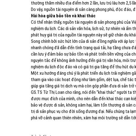
thường thăm nhiều địa điểm hơn 2 lần, lưu trú lâu hơn 2,5 lần
Do vậy, nguồn tài nguyên di sản càng phong phú, độc đáo, 
Hài hòa giữa bảo tồn và khai thác
Có thể nhận thấy, nguồn tài nguyên di sản phong phú của V
nghiệm du lịch. Các di sản văn hóa, lịch sử, tự nhiên và ẩm
phát huy giá trị của nguồn tài nguyên này sẽ giữ chân du kh
Song chính bởi sức hút lớn của di sản đồng nghĩa với áp lực
nhanh chóng đã dẫn đến tình trạng quá tải, hạ tầng chưa đáp 
cần lưu ý đảm bảo sự bảo tồn và phát triển bền vững của ch
nguyên tắc để không ảnh hưởng đến giá trị văn hóa, môi trư
nghiệm du lịch độc đáo và có giá trị gia tăng để thu hút d
Một xu hướng đáng chú ý là phát triển du lịch trải nghiệm gắ
tham gia vào các hoạt động như làm gốm, dệt lụa, chế tác 
giúp gia tăng giá trị dịch vụ mà còn góp phần đưa di sản tr
GS.TS Từ Thị Loan cho rằng, nói đến “khai thác” người ta 
được mục đích của mình, cho nên dẫn đến khai thác cạn kiệt
bảo vệ được di sản, không xâm hại, làm tổn thương di sản c
trị di sản phục vụ cho đời sống đương đại. Nếu chúng ta lạm
phá vỡ cảnh quan thiên nhiên, xâm hại môi trường sẽ dẫn tới 