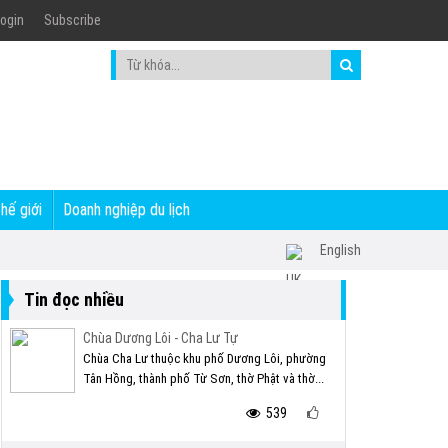
ogin
Subscribe
thế giới
Doanh nghiệp du lịch
English
Tin đọc nhiều
Chùa Dương Lôi - Cha Lư Tự
Chùa Cha Lư thuộc khu phố Dương Lôi, phường
Tân Hồng, thành phố Từ Sơn, thờ Phật và thờ...
539