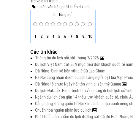
Trở về đầu trang
di sản văn hóa
phát triển du lịch
0
Tổng số:
1
2
3
4
5
6
7
8
9
10
Các tin khác
Thông tin du lịch nổi bật tháng 7/2026
Du lịch Việt Nam đạt 56% mục tiêu đón khách quốc tế nă
Đà Nẵng: Sinh kế bền vững ở Cù Lao Chàm
Hà Nội công nhận điểm du lịch Làng nghề dệt lụa Vạn Phúc
Đà Nẵng tổ chức Ngày hội tôn vinh di sản mỳ Quảng
Du lịch Đắk Lắk: Hành trình tìm về những di tích lịch sử lin
Ngành du lịch đón gần 14 triệu lượt khách quốc tế, châu 
Cảng hàng không quốc tế Nội Bài có làn nhập cảnh riêng 
Chuẩn hóa nguồn nhân lực du lịch
Phát triển sản phẩm du lịch đường sắt Cố đô Huế-Phong Nh