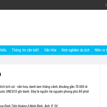
L
chiếu
Thông tin cần biết
Văn Hóa
Kinh nghiệm du lịch
Nhìn ra 
h
tích lịch sử - văn hóa, danh lam thắng cảnh; khoảng gần 70.000 di
 được UNESCO ghi danh. Đây là nguồn tài nguyên phong phú để phát
ua Đinh Tiên Hoàng ở Ninh Bình. Ảnh: P. Sỹ