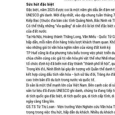
Sức hút đặc biệt
Đặc biệt, năm 2025 được coi là một năm ghi dấu ấn đậm nét v
UNESCO ghi danh. Mới đây nhất, vào dịp chung tuần tháng 7,
Kiếp Bạc (thuộc địa bàn các tỉnh Quảng Ninh, Bắc Ninh và T
Có thể thấy, những “vỉa quặng” di sản đó là lợi thế đặc biệ
của đất nước.
Tại Hà Nội, Hoàng thành Thăng Long, Văn Miếu - Quốc Tử G
hấp dẫn, mỗi năm đón hàng triệu lượt khách tham quan. Khô
vào những giá trị văn hóa nghìn năm của vùng đất kinh kỳ.
TP Huế cũng là địa phương tiêu biểu trong việc phát triển du
chùa chiền cùng các giá trị văn hóa phi vật thể như Nhã nh
tổ chức định kỳ đã biến nơi đây thành “thành phố lễ hội”, qu
Trong khi đó, Ninh Bình lại gây ấn tượng với Quần thể danh t
kết hợp cùng dấu tích văn hóa – lịch sử lâu đời, Tràng An đã
cao trên bản đồ du lịch trong nước và quốc tế.
Di sản là một thế mạnh lớn của Việt Nam. Bên cạnh các di sản
sản tư liệu đã được UNESCO ghi danh, chúng ta đang tiếp t
di tích quốc gia đặc biệt, di tích quốc gia, di tích cấp tỉnh
ngày càng tăng lên.
GS.TS Từ Thị Loan - Viện trưởng Viện Nghiên cứu Văn hóa Thă
trọng trong việc thu hút, hấp dẫn du khách. Nhiều du khách q