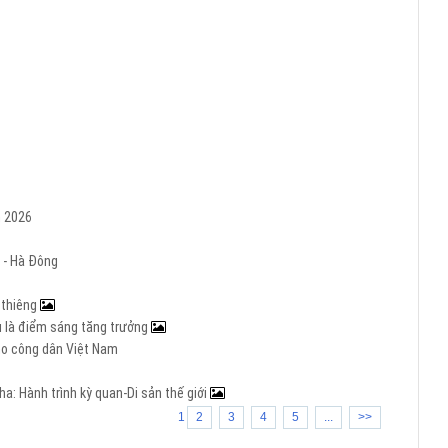
m 2026
 - Hà Đông
h thiêng
Âu là điểm sáng tăng trưởng
cho công dân Việt Nam
a: Hành trình kỳ quan-Di sản thế giới
1
2
3
4
5
...
>>