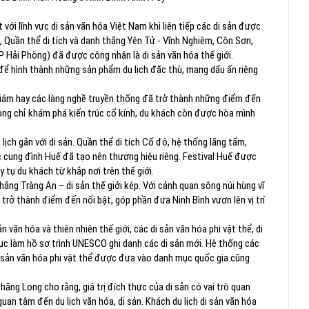
ới lĩnh vực di sản văn hóa Việt Nam khi liên tiếp các di sản được
 Quần thể di tích và danh thắng Yên Tử - Vĩnh Nghiêm, Côn Sơn,
P Hải Phòng) đã được công nhận là di sản văn hóa thế giới.
t để hình thành những sản phẩm du lịch đặc thù, mang dấu ấn riêng
iám hay các làng nghề truyền thống đã trở thành những điểm đến
ng chỉ khám phá kiến trúc cổ kính, du khách còn được hòa mình
 lịch gắn với di sản. Quần thể di tích Cố đô, hệ thống lăng tẩm,
ạc cung đình Huế đã tạo nên thương hiệu riêng. Festival Huế được
y tụ du khách từ khắp nơi trên thế giới.
hắng Tràng An – di sản thế giới kép. Với cảnh quan sông núi hùng vĩ
 trở thành điểm đến nổi bật, góp phần đưa Ninh Bình vươn lên vị trí
 văn hóa và thiên nhiên thế giới, các di sản văn hóa phi vật thể, di
ục làm hồ sơ trình UNESCO ghi danh các di sản mới. Hệ thống các
, di sản văn hóa phi vật thể được đưa vào danh mục quốc gia cũng
ng Long cho rằng, giá trị đích thực của di sản có vai trò quan
uan tâm đến du lịch văn hóa, di sản. Khách du lịch di sản văn hóa