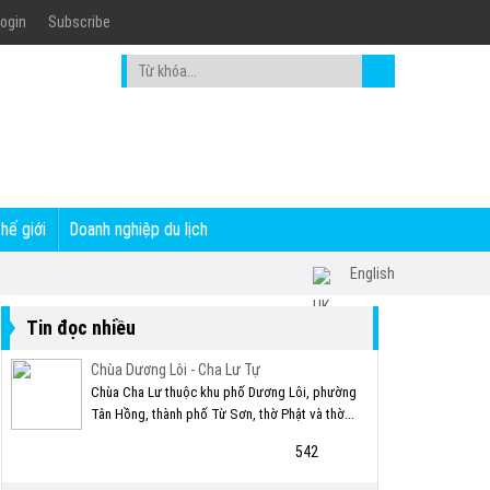
ogin
Subscribe
thế giới
Doanh nghiệp du lịch
English
Tin đọc nhiều
Chùa Dương Lôi - Cha Lư Tự
Chùa Cha Lư thuộc khu phố Dương Lôi, phường
Tân Hồng, thành phố Từ Sơn, thờ Phật và thờ...
542