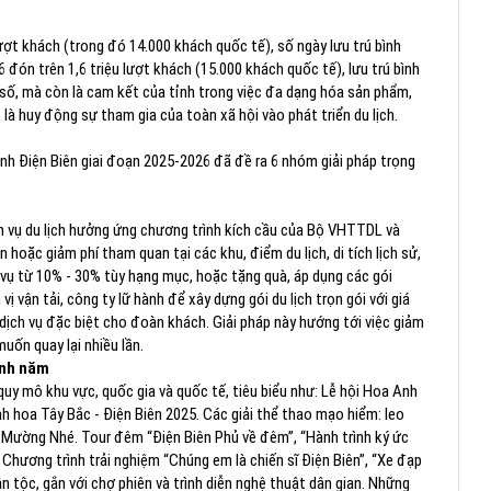
ượt khách (trong đó 14.000 khách quốc tế), số ngày lưu trú bình
 đón trên 1,6 triệu lượt khách (15.000 khách quốc tế), lưu trú bình
 số, mà còn là cam kết của tỉnh trong việc đa dạng hóa sản phẩm,
 là huy động sự tham gia của toàn xã hội vào phát triển du lịch.
nh Điện Biên giai đoạn 2025-2026 đã đề ra 6 nhóm giải pháp trọng
h vụ du lịch hưởng ứng chương trình kích cầu của Bộ VHTTDL và
 hoặc giảm phí tham quan tại các khu, điểm du lịch, di tích lịch sử,
 vụ từ 10% - 30% tùy hạng mục, hoặc tặng quà, áp dụng các gói
ị vận tải, công ty lữ hành để xây dựng gói du lịch trọn gói với giá
dịch vụ đặc biệt cho đoàn khách. Giải pháp này hướng tới việc giảm
muốn quay lại nhiều lần.
anh năm
 quy mô khu vực, quốc gia và quốc tế, tiêu biểu như: Lễ hội Hoa Anh
nh hoa Tây Bắc - Điện Biên 2025. Các giải thể thao mạo hiểm: leo
a, Mường Nhé. Tour đêm “Điện Biên Phủ về đêm”, “Hành trình ký ức
 Chương trình trải nghiệm “Chúng em là chiến sĩ Điện Biên”, “Xe đạp
n tộc, gắn với chợ phiên và trình diễn nghệ thuật dân gian. Những