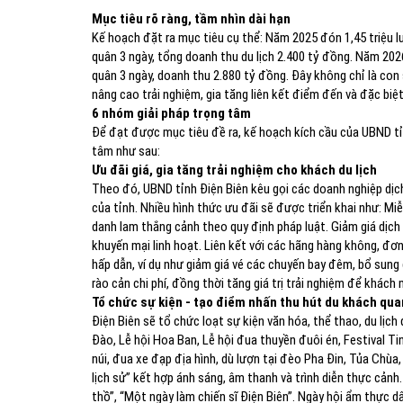
Mục tiêu rõ ràng, tầm nhìn dài hạn
Kế hoạch đặt ra mục tiêu cụ thể: Năm 2025 đón 1,45 triệu l
quân 3 ngày, tổng doanh thu du lịch 2.400 tỷ đồng. Năm 2026
quân 3 ngày, doanh thu 2.880 tỷ đồng. Đây không chỉ là con
nâng cao trải nghiệm, gia tăng liên kết điểm đến và đặc biệt
6 nhóm giải pháp trọng tâm
Để đạt được mục tiêu đề ra, kế hoạch kích cầu của UBND tỉ
tâm như sau:
Ưu đãi giá, gia tăng trải nghiệm cho khách du lịch
Theo đó, UBND tỉnh Điện Biên kêu gọi các doanh nghiệp dịc
của tỉnh. Nhiều hình thức ưu đãi sẽ được triển khai như: Miễn
danh lam thắng cảnh theo quy định pháp luật. Giảm giá dịch
khuyến mại linh hoạt. Liên kết với các hãng hàng không, đơn v
hấp dẫn, ví dụ như giảm giá vé các chuyến bay đêm, bổ sung 
rào cản chi phí, đồng thời tăng giá trị trải nghiệm để khách 
Tổ chức sự kiện - tạo điểm nhấn thu hút du khách qu
Điện Biên sẽ tổ chức loạt sự kiện văn hóa, thể thao, du lịch
Đào, Lễ hội Hoa Ban, Lễ hội đua thuyền đuôi én, Festival Ti
núi, đua xe đạp địa hình, dù lượn tại đèo Pha Đin, Tủa Chù
lịch sử” kết hợp ánh sáng, âm thanh và trình diễn thực cảnh.
thồ”, “Một ngày làm chiến sĩ Điện Biên”. Ngày hội ẩm thực dâ