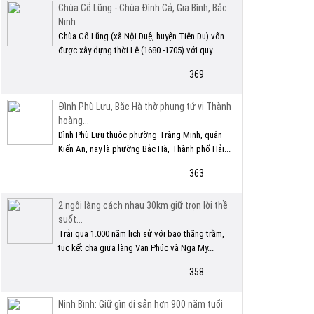
Chùa Cổ Lũng - Chùa Đình Cả, Gia Bình, Bắc
Ninh
Chùa Cổ Lũng (xã Nội Duệ, huyện Tiên Du) vốn
được xây dựng thời Lê (1680 -1705) với quy...
369
Đình Phù Lưu, Bắc Hà thờ phụng tứ vị Thành
hoàng...
Đình Phù Lưu thuộc phường Tràng Minh, quận
Kiến An, nay là phường Bắc Hà, Thành phố Hải...
363
2 ngôi làng cách nhau 30km giữ trọn lời thề
suốt...
Trải qua 1.000 năm lịch sử với bao thăng trầm,
tục kết chạ giữa làng Vạn Phúc và Nga My...
358
Ninh Bình: Giữ gìn di sản hơn 900 năm tuổi