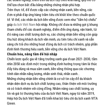
các doanh nghiệp, điểm đến du lịch tùy theo khả năng, quy mô có
thể lựa chọn bắt đầu bằng những chứng nhận phù hợp.
Trên thực tế, để được cấp các chứng nhận xanh, bền vững, các
đơn vị phải đáp ứng hàng trăm tiêu chí khắt khe theo chuẩn quốc
tế. Vì thế, các nhãn du lịch bền vững được xem như “tấm hộ chiếu”
giúp
du lịch Việt Nam
hội nhập. Không chỉ đưa ra những gợi ý, khung
tham chiếu để các doanh nghiệp, điểm đến ứng dụng, vận hành, từ
đó nâng cao chất lượng dịch vụ, các chứng nhận bền vững còn giúp
thu hút dòng khách du lịch văn minh, ưu tiên tiêu chí xanh và sẵn
sàng chi trả cho những hoạt động du lịch có trách nhiệm, góp phần
định hình thương hiệu xanh, bền vững cho du lịch Việt Nam.
Chuẩn hóa, nâng tầm để hội nhập
Chiến lược quốc gia về tăng trưởng xanh giai đoạn 2021-2030, tầm
nhìn 2050 xác định một trong những định hướng trọng tâm là thúc
đẩy tiêu dùng và mua sắm xanh, bền vững thông qua các chương
trình dán nhãn năng lượng, nhãn sinh thái, nhãn xanh…
Những chứng nhận bền vững chính là cơ sở tin cậy để du khách
nhận diện dịch vụ du lịch chất lượng cao, thân thiện với môi trường
và có trách nhiệm với cộng đồng. Nhằm nâng cao chất lượng, uy
tín và giá trị thương hiệu của du lịch Việt Nam, ngay từ năm 2019,
Hiệp hội Du lịch Việt Nam đã triển khai bộ tiêu chí du lịch xanh VITA
Green.