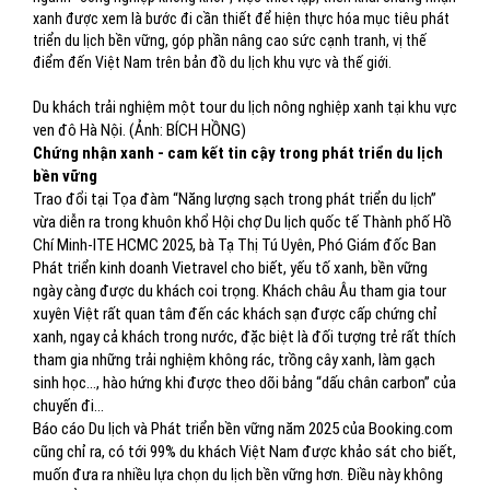
xanh được xem là bước đi cần thiết để hiện thực hóa mục tiêu phát
triển du lịch bền vững, góp phần nâng cao sức cạnh tranh, vị thế
điểm đến Việt Nam trên bản đồ du lịch khu vực và thế giới.
Du khách trải nghiệm một tour du lịch nông nghiệp xanh tại khu vực
ven đô Hà Nội. (Ảnh: BÍCH HỒNG)
Chứng nhận xanh - cam kết tin cậy trong phát triển du lịch
bền vững
Trao đổi tại Tọa đàm “Năng lượng sạch trong phát triển du lịch”
vừa diễn ra trong khuôn khổ Hội chợ Du lịch quốc tế Thành phố Hồ
Chí Minh-ITE HCMC 2025, bà Tạ Thị Tú Uyên, Phó Giám đốc Ban
Phát triển kinh doanh Vietravel cho biết, yếu tố xanh, bền vững
ngày càng được du khách coi trọng. Khách châu Âu tham gia tour
xuyên Việt rất quan tâm đến các khách sạn được cấp chứng chỉ
xanh, ngay cả khách trong nước, đặc biệt là đối tượng trẻ rất thích
tham gia những trải nghiệm không rác, trồng cây xanh, làm gạch
sinh học…, hào hứng khi được theo dõi bảng “dấu chân carbon” của
chuyến đi…
Báo cáo Du lịch và Phát triển bền vững năm 2025 của Booking.com
cũng chỉ ra, có tới 99% du khách Việt Nam được khảo sát cho biết,
muốn đưa ra nhiều lựa chọn du lịch bền vững hơn. Điều này không