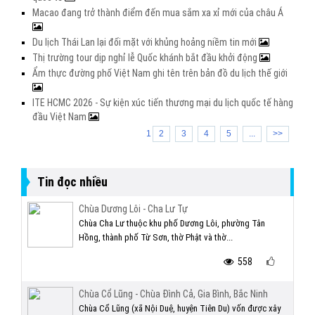
Macao đang trở thành điểm đến mua sắm xa xỉ mới của châu Á
Du lịch Thái Lan lại đối mặt với khủng hoảng niềm tin mới
Thị trường tour dịp nghỉ lễ Quốc khánh bắt đầu khởi động
Ẩm thực đường phố Việt Nam ghi tên trên bản đồ du lịch thế giới
ITE HCMC 2026 - Sự kiện xúc tiến thương mại du lịch quốc tế hàng
đầu Việt Nam
1
2
3
4
5
...
>>
Tin đọc nhiều
Chùa Dương Lôi - Cha Lư Tự
Chùa Cha Lư thuộc khu phố Dương Lôi, phường Tân
Hồng, thành phố Từ Sơn, thờ Phật và thờ...
558
Chùa Cổ Lũng - Chùa Đình Cả, Gia Bình, Bắc Ninh
Chùa Cổ Lũng (xã Nội Duệ, huyện Tiên Du) vốn được xây