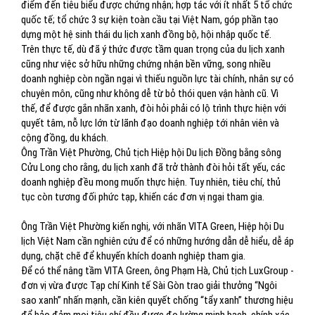
điểm đến tiêu biểu được chứng nhận; hợp tác với ít nhất 5 tổ chức
quốc tế; tổ chức 3 sự kiện toàn cầu tại Việt Nam, góp phần tạo
dựng một hệ sinh thái du lịch xanh đồng bộ, hội nhập quốc tế.
Trên thực tế, dù đã ý thức được tầm quan trọng của du lịch xanh
cũng như việc sở hữu những chứng nhận bền vững, song nhiều
doanh nghiệp còn ngần ngại vì thiếu nguồn lực tài chính, nhân sự có
chuyên môn, cũng như không dễ từ bỏ thói quen vận hành cũ. Vì
thế, để được gắn nhãn xanh, đòi hỏi phải có lộ trình thực hiện với
quyết tâm, nỗ lực lớn từ lãnh đạo doanh nghiệp tới nhân viên và
cộng đồng, du khách.
Ông Trần Việt Phường, Chủ tịch Hiệp hội Du lịch Đồng bằng sông
Cửu Long cho rằng, du lịch xanh đã trở thành đòi hỏi tất yếu, các
doanh nghiệp đều mong muốn thực hiện. Tuy nhiên, tiêu chí, thủ
tục còn tương đối phức tạp, khiến các đơn vị ngại tham gia.
Ông Trần Việt Phường kiến nghị, với nhãn VITA Green, Hiệp hội Du
lịch Việt Nam cần nghiên cứu để có những hướng dẫn dễ hiểu, dễ áp
dụng, chặt chẽ để khuyến khích doanh nghiệp tham gia.
Để có thể nâng tầm VITA Green, ông Phạm Hà, Chủ tịch LuxGroup -
đơn vị vừa được Tạp chí Kinh tế Sài Gòn trao giải thưởng “Ngôi
sao xanh” nhấn mạnh, cần kiên quyết chống “tẩy xanh” thương hiệu