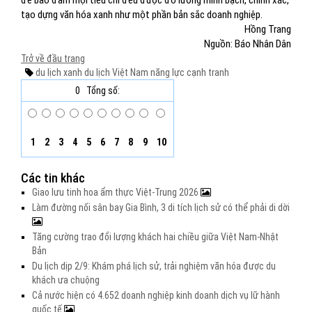
để bảo đảm mọi tiêu chí đều được đo lường minh bạch, chính xác,
tạo dựng văn hóa xanh như một phần bản sắc doanh nghiệp.
Hồng Trang
Nguồn: Báo Nhân Dân
Trở về đầu trang
du lịch xanh
du lịch Việt Nam
năng lực cạnh tranh
0
Tổng số:
1
2
3
4
5
6
7
8
9
10
Các tin khác
Giao lưu tinh hoa ẩm thực Việt-Trung 2026
Làm đường nối sân bay Gia Bình, 3 di tích lịch sử có thể phải di dời
Tăng cường trao đổi lượng khách hai chiều giữa Việt Nam-Nhật
Bản
Du lịch dịp 2/9: Khám phá lịch sử, trải nghiệm văn hóa được du
khách ưa chuộng
Cả nước hiện có 4.652 doanh nghiệp kinh doanh dịch vụ lữ hành
quốc tế