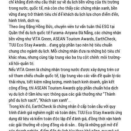
chỉ khẳng định nhu cầu thật sự về du lịch bền vững của thị trường
trong nước, quốc tế, mà còn cho thấy các chứng nhận xanh, bền
vững đang trở thành tiêu chí để khách du lịch lựa chọn điểm đến,
hành trình, dịch vụ.
Theo ông Đặng Hồng Đức, chuyên viên tư vấn tuân thủ ESG tại
Quần thể du lịch quốc tế Furama-Ariyana Đà Nẵng, các chứng nhận
bền vững như VITA Green, ASEAN Tourism Awards, EarthCheck,
TUU Eco Stay Awards… đang góp phần tạo nên hệ tiêu chuẩn
chung cho ngành du lịch. Mỗi chứng nhận đưa ra những bộ tiêu chí
khác nhau, nhưng cùng tập trung vào ba trụ cột chính: môi trường-
xã hội-quản trị.
Nếu VITA Green là chứng nhận trong nước được xây dựng trên cơ
sở tham chiếu chuẩn quốc tế, tập trung vào các vấn đề quản lý rác
thải nhựa, tiết kiệm năng lượng, minh bạch kinh doanh, gắn kết
cộng đồng, thì ASEAN Tourism Awards góp phần chuẩn hóa dịch
vụ du lịch ở tầm khu vực thông qua các giải thưởng như “Thành
phố du lịch sạch”, “Khách sạn xanh”…
Trong khi đó, EarthCheck là chứng nhận ở cấp toàn cầu với quy
trình đánh giá nghiêm ngặt và toàn diện; TUU Eco Stay Awards ứng
dụng dữ liệu và kiểm toán độc lập để đánh giá, đồng thời vận hành
các giải thưởng về cộng đồng và di sản… Đây là những gợi mở để