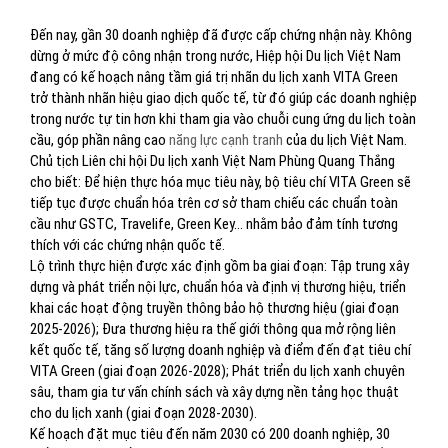
Đến nay, gần 30 doanh nghiệp đã được cấp chứng nhận này. Không
dừng ở mức độ công nhận trong nước, Hiệp hội Du lịch Việt Nam
đang có kế hoạch nâng tầm giá trị nhãn du lịch xanh VITA Green
trở thành nhãn hiệu giao dịch quốc tế, từ đó giúp các doanh nghiệp
trong nước tự tin hơn khi tham gia vào chuỗi cung ứng du lịch toàn
cầu, góp phần nâng cao
năng lực cạnh tranh
của du lịch Việt Nam.
Chủ tịch Liên chi hội Du lịch xanh Việt Nam Phùng Quang Thắng
cho biết: Để hiện thực hóa mục tiêu này, bộ tiêu chí VITA Green sẽ
tiếp tục được chuẩn hóa trên cơ sở tham chiếu các chuẩn toàn
cầu như GSTC, Travelife, Green Key… nhằm bảo đảm tính tương
thích với các chứng nhận quốc tế.
Lộ trình thực hiện được xác định gồm ba giai đoạn: Tập trung xây
dựng và phát triển nội lực, chuẩn hóa và định vị thương hiệu, triển
khai các hoạt động truyền thông bảo hộ thương hiệu (giai đoạn
2025-2026); Đưa thương hiệu ra thế giới thông qua mở rộng liên
kết quốc tế, tăng số lượng doanh nghiệp và điểm đến đạt tiêu chí
VITA Green (giai đoạn 2026-2028); Phát triển du lịch xanh chuyên
sâu, tham gia tư vấn chính sách và xây dựng nền tảng học thuật
cho du lịch xanh (giai đoạn 2028-2030).
Kế hoạch đặt mục tiêu đến năm 2030 có 200 doanh nghiệp, 30