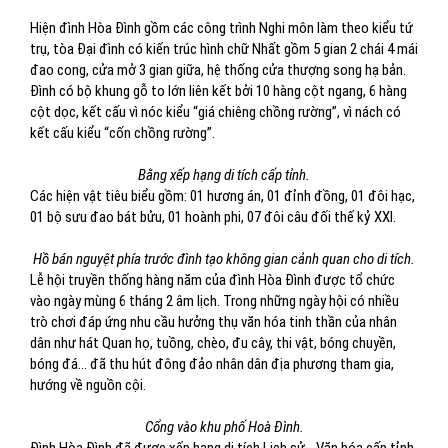
Hiện đình Hòa Đình gồm các công trình Nghi môn làm theo kiểu tứ
trụ, tòa Đại đình có kiến trúc hình chữ Nhất gồm 5 gian 2 chái 4 mái
đao cong, cửa mở 3 gian giữa, hệ thống cửa thượng song hạ bản.
Đình có bộ khung gỗ to lớn liên kết bởi 10 hàng cột ngang, 6 hàng
cột dọc, kết cấu vì nóc kiểu “giá chiêng chồng rường”, vì nách có
kết cấu kiểu “cốn chồng rường”.
Bằng xếp hạng di tích cấp tỉnh.
Các hiện vật tiêu biểu gồm: 01 hương án, 01 đỉnh đồng, 01 đôi hạc,
01 bộ sưu đao bát bửu, 01 hoành phi, 07 đôi câu đối thế kỷ XXI.
Hồ bán nguyệt phía trước đình tạo không gian cảnh quan cho di tích.
Lễ hội truyền thống hàng năm của đình Hòa Đình được tổ chức
vào ngày mùng 6 tháng 2 âm lịch. Trong những ngày hội có nhiều
trò chơi đáp ứng nhu cầu hưởng thụ văn hóa tinh thần của nhân
dân như hát Quan họ, tuồng, chèo, đu cây, thi vật, bóng chuyền,
bóng đá... đã thu hút đông đảo nhân dân địa phương tham gia,
hướng về nguồn cội.
Cổng vào khu phố Hoà Đình.