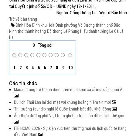
Đình Hòa Đình đã được xếp hạng di tích Lịch sử - Văn hóa cấp tỉnh
tại Quyết định số 56/QĐ – UBND ngày 18/1/2011.
Nguồn: Cổng thông tin điện tử Bắc Ninh
Trở về đầu trang
Đình Hòa Đình
khu Hoà Đình
phường Võ Cường
thành phố Bắc
Ninh
thờ thành hoàng
Đô thống Lê Phụng Hiểu
danh tướng
Lê Cả
Lê
Hai
0
Tổng số:
1
2
3
4
5
6
7
8
9
10
Các tin khác
Macao đang trở thành điểm đến mua sắm xa xỉ mới của châu Á
Du lịch Thái Lan lại đối mặt với khủng hoảng niềm tin mới
Thị trường tour dịp nghỉ lễ Quốc khánh bắt đầu khởi động
Ẩm thực đường phố Việt Nam ghi tên trên bản đồ du lịch thế giới
ITE HCMC 2026 - Sự kiện xúc tiến thương mại du lịch quốc tế hàng
đầu Việt Nam