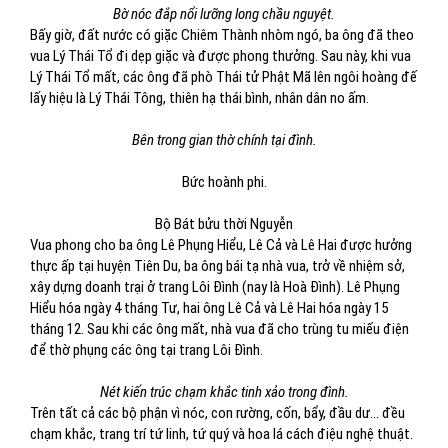
Bờ nóc đắp nổi lưỡng long chầu nguyệt.
Bấy giờ, đất nước có giặc Chiêm Thành nhòm ngó, ba ông đã theo
vua Lý Thái Tổ đi dẹp giặc và được phong thưởng. Sau này, khi vua
Lý Thái Tổ mất, các ông đã phò Thái tử Phật Mã lên ngôi hoàng đế
lấy hiệu là Lý Thái Tông, thiên hạ thái bình, nhân dân no ấm.
Bên trong gian thờ chính tại đình.
Bức hoành phi.
Bộ Bát bửu thời Nguyễn
Vua phong cho ba ông Lê Phụng Hiểu, Lê Cả và Lê Hai được hưởng
thực ấp tại huyện Tiên Du, ba ông bái tạ nhà vua, trở về nhiệm sở,
xây dựng doanh trại ở trang Lôi Đình (nay là Hoà Đình). Lê Phụng
Hiểu hóa ngày 4 tháng Tư, hai ông Lê Cả và Lê Hai hóa ngày 15
tháng 12. Sau khi các ông mất, nhà vua đã cho trùng tu miếu điện
để thờ phụng các ông tại trang Lôi Đình.
Nét kiến trúc chạm khắc tinh xảo trong đình.
Trên tất cả các bộ phận vì nóc, con rường, cốn, bẩy, đầu dư... đều
chạm khắc, trang trí tứ linh, tứ quý và hoa lá cách điệu nghệ thuật.