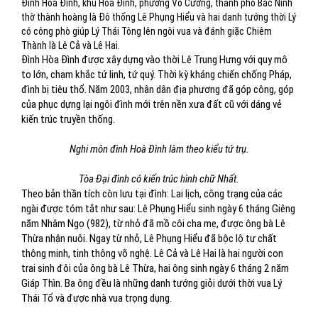
Đình Hòa Đình, khu Hoà Đình, phường Võ Cường, thành phố Bắc Ninh
thờ thành hoàng là Đô thống Lê Phụng Hiểu và hai danh tướng thời Lý
có công phò giúp Lý Thái Tông lên ngôi vua và đánh giặc Chiêm
Thành là Lê Cả và Lê Hai.
Đình Hòa Đình được xây dựng vào thời Lê Trung Hưng với quy mô
to lớn, chạm khắc tứ linh, tứ quý. Thời kỳ kháng chiến chống Pháp,
đình bị tiêu thổ. Năm 2003, nhân dân địa phương đã góp công, góp
của phục dựng lại ngôi đình mới trên nền xưa đất cũ với dáng vẻ
kiến trúc truyền thống.
Nghi môn đình Hoà Đình làm theo kiểu tứ trụ.
Tòa Đại đình có kiến trúc hình chữ Nhất.
Theo bản thần tích còn lưu tại đình: Lai lịch, công trạng của các
ngài được tóm tắt như sau: Lê Phụng Hiểu sinh ngày 6 tháng Giêng
năm Nhâm Ngọ (982), từ nhỏ đã mồ côi cha mẹ, được ông bà Lê
Thừa nhận nuôi. Ngay từ nhỏ, Lê Phụng Hiểu đã bộc lộ tư chất
thông minh, tinh thông võ nghệ. Lê Cả và Lê Hai là hai người con
trai sinh đôi của ông bà Lê Thừa, hai ông sinh ngày 6 tháng 2 năm
Giáp Thìn. Ba ông đều là những danh tướng giỏi dưới thời vua Lý
Thái Tổ và được nhà vua trọng dụng.