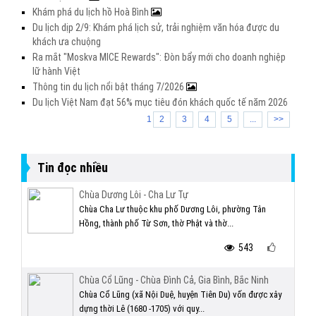
Khám phá du lịch hồ Hoà Bình
Du lịch dịp 2/9: Khám phá lịch sử, trải nghiệm văn hóa được du
khách ưa chuộng
Ra mắt "Moskva MICE Rewards": Đòn bẩy mới cho doanh nghiệp
lữ hành Việt
Thông tin du lịch nổi bật tháng 7/2026
Du lịch Việt Nam đạt 56% mục tiêu đón khách quốc tế năm 2026
1
2
3
4
5
...
>>
Tin đọc nhiều
Chùa Dương Lôi - Cha Lư Tự
Chùa Cha Lư thuộc khu phố Dương Lôi, phường Tân
Hồng, thành phố Từ Sơn, thờ Phật và thờ...
543
Chùa Cổ Lũng - Chùa Đình Cả, Gia Bình, Bắc Ninh
Chùa Cổ Lũng (xã Nội Duệ, huyện Tiên Du) vốn được xây
dựng thời Lê (1680 -1705) với quy...