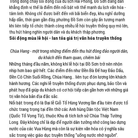
Trong dòng chảy sôi động của du lịch Hải Phòng, Đồ Sơn đang dần
khẳng định vị thế là điểm đến nổi bật với thế mạnh du lịch văn hóa -
tâm linh. Không chỉ được biết đến với bãi biển đẹp, khu nghỉ dưỡng
hấp dẫn, thời gian gần đây, phường Đồ Sơn còn gây ấn tượng mạnh
khi liên tiếp tổ chức thành công nhiều lễ hội truyền thống quy mô lớn,
thu hút hàng nghìn người dân và du khách thập phương.
Sôi động mùa lễ hội - lan tỏa giá trị văn hóa truyền thống
Chùa Hang - một trong những điểm đến thu hút đông đảo người dân,
du khách đến tham quan, chiêm bái
Những tháng đầu năm, không khí lễ hội tại Đồ Sơn trở nên nhộn
nhịp hơn bao giờ hết. Các điểm đến như Đền Bà Đế hay Đảo Dấu,
Đền Cô Chín Suối Rồng, Chùa Hang… liên tục đón lượng lớn khách
hành hương. Các nghi lễ truyền thống được phục dựng, bảo tồn và
phát huy đã giúp du khách có cơ hội tiếp cận gần hơn với những giá
trị văn hóa bản địa đặc sắc.
Nổi bật trong đó là Đại lễ Giỗ Tổ Hùng Vương lần đầu tiên được tổ
chức trang trọng tại đền thờ các Anh hùng Dân tộc Việt Nam
(Quốc Tổ Vọng Từ), thuộc Khu di tích lịch sử Chùa Tháp Tường
Long. Đây không chỉ là dịp để người dân tưởng nhớ công lao dựng
nước của các Vua Hùng mà còn là sự kiện văn hóa có ý nghĩa sâu
sắc trong việc giáo dục truyền thống “uống nước nhớ nguồn”.