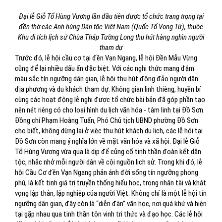
Đại lễ Giỗ Tổ Hùng Vương lần đầu tiên được tổ chức trang trọng tại
đền thờ các Anh hùng Dân tộc Việt Nam (Quốc Tổ Vọng Từ), thuộc
Khu di tích lịch sử Chùa Tháp Tường Long thu hút hàng nghìn người
tham dự
Trước đó, lễ hội cầu cơ tại đền Vạn Ngang, lễ hội Đền Mẫu Vừng
cũng để lại nhiều dấu ấn đặc biệt. Với các nghi thức mang đậm
màu sắc tín ngưỡng dân gian, lễ hội thu hút đông đảo người dân
địa phương và du khách tham dự. Không gian linh thiêng, huyền bí
cùng các hoạt động lễ nghi được tổ chức bài bản đã góp phần tạo
nên nét riêng có cho loại hình du lịch văn hóa - tâm linh tại Đồ Sơn.
Đồng chí Phạm Hoàng Tuấn, Phó Chủ tịch UBND phường Đồ Sơn
cho biết, không dừng lại ở việc thu hút khách du lịch, các lễ hội tại
Đồ Sơn còn mang ý nghĩa lớn về mặt văn hóa và xã hội. Đại lễ Giỗ
Tổ Hùng Vương vừa qua là dịp để củng cố tinh thần đoàn kết dân
tộc, nhắc nhở mỗi người dân về cội nguồn lịch sử. Trong khi đó, lễ
hội Cầu Cơ đền Vạn Ngang phản ánh đời sống tín ngưỡng phong
phú, là kết tinh giá trị truyền thống hiếu học, trọng nhân tài và khát
vọng lập thân, lập nghiệp của người Việt. Không chỉ là một lễ hội tín
ngưỡng dân gian, đây còn là “diễn đàn” văn học, nơi quá khứ và hiện
tại gặp nhau qua tinh thần tôn vinh tri thức và đạo học. Các lễ hội