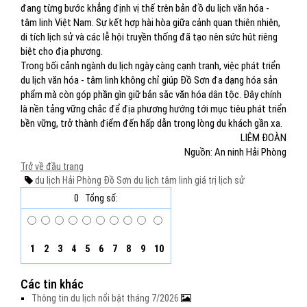
đang từng bước khẳng định vị thế trên bản đồ du lịch văn hóa -
tâm linh Việt Nam. Sự kết hợp hài hòa giữa cảnh quan thiên nhiên,
di tích lịch sử và các lễ hội truyền thống đã tạo nên sức hút riêng
biệt cho địa phương.
Trong bối cảnh ngành du lịch ngày càng cạnh tranh, việc phát triển
du lịch văn hóa - tâm linh không chỉ giúp Đồ Sơn đa dạng hóa sản
phẩm mà còn góp phần gìn giữ bản sắc văn hóa dân tộc. Đây chính
là nền tảng vững chắc để địa phương hướng tới mục tiêu phát triển
bền vững, trở thành điểm đến hấp dẫn trong lòng du khách gần xa.
LIÊM ĐOÀN
Nguồn: An ninh Hải Phòng
Trở về đầu trang
du lịch Hải Phòng
Đồ Sơn
du lịch tâm linh
giá trị lịch sử
0
Tổng số:
1
2
3
4
5
6
7
8
9
10
Các tin khác
Thông tin du lịch nổi bật tháng 7/2026