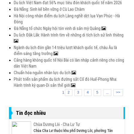
Du lịch Việt Nam đạt 56% mục tiêu đón khách quốc tế năm 2026
Đà Nẵng: Sinh kế bền vững ở Cù Lao Chàm
Hà Nội công nhận điểm du lịch Làng nghề dệt lụa Vạn Phúc - Hà
Đông
Đà Nẵng tổ chức Ngày hội tôn vinh di sản mỳ Quảng
Du lịch Đắk Lắk: Hành trình tìm về những di tích lịch sử linh thiêng
Ngành du lịch đón gần 14 triệu lượt khách quốc tế, châu Âu là
điểm sáng tăng trưởng
Cảng hàng không quốc tế Nội Bài có làn nhập cảnh riêng cho công
dân Việt Nam
Chuẩn hóa nguồn nhân lực du lịch
Phát triển sản phẩm du lịch đường sắt Cố đô Huế-Phong Nha:
Hành trình kỳ quan-Di sản thế giới
1
2
3
4
5
...
>>
Tin đọc nhiều
Chùa Dương Lôi - Cha Lư Tự
Chùa Cha Lư thuộc khu phố Dương Lôi, phường Tân