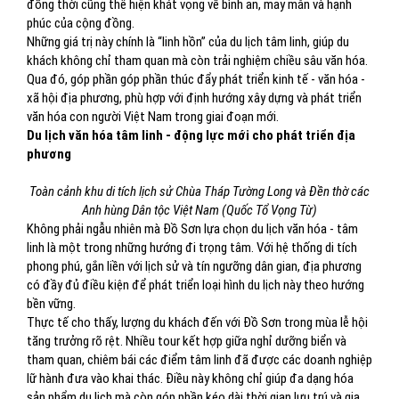
đồng thời cũng thể hiện khát vọng về bình an, may mắn và hạnh
phúc của cộng đồng.
Những giá trị này chính là “linh hồn” của du lịch tâm linh, giúp du
khách không chỉ tham quan mà còn trải nghiệm chiều sâu văn hóa.
Qua đó, góp phần góp phần thúc đẩy phát triển kinh tế - văn hóa -
xã hội địa phương, phù hợp với định hướng xây dựng và phát triển
văn hóa con người Việt Nam trong giai đoạn mới.
Du lịch văn hóa tâm linh - động lực mới cho phát triển địa
phương
Toàn cảnh khu di tích lịch sử Chùa Tháp Tường Long và Đền thờ các
Anh hùng Dân tộc Việt Nam (Quốc Tổ Vọng Từ)
Không phải ngẫu nhiên mà Đồ Sơn lựa chọn du lịch văn hóa - tâm
linh là một trong những hướng đi trọng tâm. Với hệ thống di tích
phong phú, gắn liền với lịch sử và tín ngưỡng dân gian, địa phương
có đầy đủ điều kiện để phát triển loại hình du lịch này theo hướng
bền vững.
Thực tế cho thấy, lượng du khách đến với Đồ Sơn trong mùa lễ hội
tăng trưởng rõ rệt. Nhiều tour kết hợp giữa nghỉ dưỡng biển và
tham quan, chiêm bái các điểm tâm linh đã được các doanh nghiệp
lữ hành đưa vào khai thác. Điều này không chỉ giúp đa dạng hóa
sản phẩm du lịch mà còn góp phần kéo dài thời gian lưu trú và gia