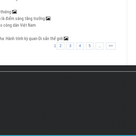
h thiêng
Âu là điểm sáng tăng trưởng
cho công dân Việt Nam
a: Hành trình kỳ quan-Di sản thế giới
1
2
3
4
5
...
>>