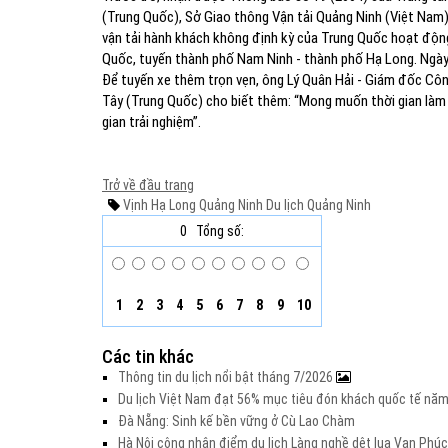
(Trung Quốc), Sở Giao thông Vận tải Quảng Ninh (Việt Nam
vận tải hành khách không định kỳ của Trung Quốc hoạt động
Quốc, tuyến thành phố Nam Ninh - thành phố Hạ Long. Ngày 
Để tuyến xe thêm trọn vẹn, ông Lý Quân Hải - Giám đốc Cô
Tây (Trung Quốc) cho biết thêm: “Mong muốn thời gian làm
gian trải nghiệm”.
Trở về đầu trang
Vịnh Hạ Long
Quảng Ninh
Du lịch Quảng Ninh
0
Tổng số:
1
2
3
4
5
6
7
8
9
10
Các tin khác
Thông tin du lịch nổi bật tháng 7/2026
Du lịch Việt Nam đạt 56% mục tiêu đón khách quốc tế nă
Đà Nẵng: Sinh kế bền vững ở Cù Lao Chàm
Hà Nội công nhận điểm du lịch Làng nghề dệt lụa Vạn Phúc