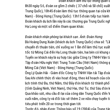
Đoàn khách làm thủ tục thông quan t
8h30 ngày 5.6, đoàn xe gồm 2 chiếc ( 37 chỗ và 50 chỗ) xuấ
Trung Quốc), 10h45 đoàn làm thủ tục thông quan tại cửa kh
Nam) - Đông Hưng (Trung Quốc). 13h15 đoàn tiếp tục hành t
Đoàn khách du lịch lần này là các thương gia Trung Quốc ng
Hạ Long và một số điểm tham quan khác.
Đoàn khách nhận phòng tại khách sạn. Ảnh: Đoàn Hưng
Bà Hoàng Dung Xuân (khách du lịch Trung Quốc) chia sẻ: “Lần
chuyến đi thuận tiện, chỉ xuống xe 1 lần để làm thủ tục xu
tốc từ Móng Cái đến Hạ Long thuận tiện, hai bên có khung cả
Tuyến xe khách này là sự hợp tác giữa Công ty TNHH Vận t
Tập đoàn Hữu nghị Việt Trung Toàn Cầu (Việt Nam) thông q
Móng Cái (Việt Nam) - Đông Hưng (Trung Quốc).
Ông Lý Quân Hải - Giám đốc Công ty TNHH Vận tải Tập đoàn
Sau khi chính thức đi vào hoạt động, theo kế hoạch của côn
lịch trình thứ Ba, thứ Năm, thứ Bảy đón khách từ thành ph
(tỉnh Quảng Ninh, Việt Nam), thứ Hai, thứ Tư, thứ Sáu đón 
Qua khảo sát, nhu cầu đi lại của công dân Trung Quốc đến Vi
cuối năm, công ty và đối tác sẽ thêm 2 xe nữa chạy tuyến 
tiêu phát triển 20 xe trong thời gian tới.
Trước đó, nhận được Thông báo số 19 (2004) của Trung tâm