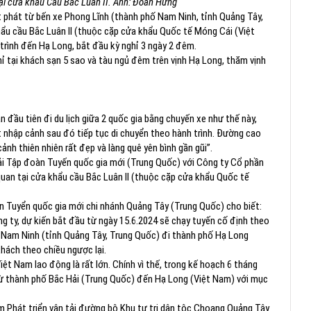
ại cửa khẩu Cầu Bắc Luân II. Ảnh: Đoàn Hưng
t phát từ bến xe Phong Lĩnh (thành phố Nam Ninh, tỉnh Quảng Tây,
ẩu cầu Bắc Luân II (thuộc cặp cửa khẩu Quốc tế Móng Cái (Việt
rình đến Hạ Long, bắt đầu kỳ nghỉ 3 ngày 2 đêm.
hỉ tại khách sạn 5 sao và tàu ngủ đêm trên vịnh Hạ Long, thăm vịnh
 đầu tiên đi du lịch giữa 2 quốc gia bằng chuyến xe như thế này,
ất nhập cảnh sau đó tiếp tục di chuyển theo hành trình. Đường cao
nh thiên nhiên rất đẹp và làng quê yên bình gần gũi”.
ải Tập đoàn Tuyến quốc gia mới (Trung Quốc) với Công ty Cổ phần
uan tại cửa khẩu cầu Bắc Luân II (thuộc cặp cửa khẩu Quốc tế
 Tuyển quốc gia mới chi nhánh Quảng Tây (Trung Quốc) cho biết:
g ty, dự kiến bắt đầu từ ngày 15.6.2024 sẽ chạy tuyến cố định theo
ố Nam Ninh (tỉnh Quảng Tây, Trung Quốc) đi thành phố Hạ Long
khách theo chiều ngược lại.
ệt Nam lao động là rất lớn. Chính vì thế, trong kế hoạch 6 tháng
từ thành phố Bắc Hải (Trung Quốc) đến Hạ Long (Việt Nam) với mục
 Phát triển vận tải đường bộ Khu tự trị dân tộc Choang Quảng Tây