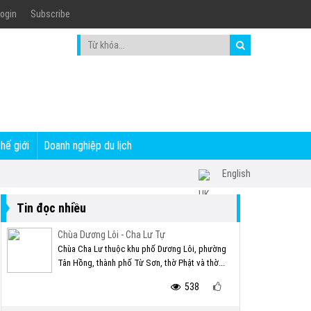
ogin
Subscribe
thế giới
Doanh nghiệp du lịch
English
Tin đọc nhiều
Chùa Dương Lôi - Cha Lư Tự
Chùa Cha Lư thuộc khu phố Dương Lôi, phường
Tân Hồng, thành phố Từ Sơn, thờ Phật và thờ...
538