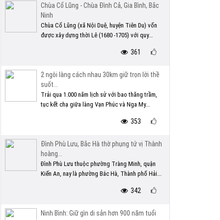
Chùa Cổ Lũng - Chùa Đình Cả, Gia Bình, Bắc
Ninh
Chùa Cổ Lũng (xã Nội Duệ, huyện Tiên Du) vốn
được xây dựng thời Lê (1680 -1705) với quy...
361
2 ngôi làng cách nhau 30km giữ trọn lời thề
suốt...
Trải qua 1.000 năm lịch sử với bao thăng trầm,
tục kết chạ giữa làng Vạn Phúc và Nga My...
353
Đình Phù Lưu, Bắc Hà thờ phụng tứ vị Thành
hoàng...
Đình Phù Lưu thuộc phường Tràng Minh, quận
Kiến An, nay là phường Bắc Hà, Thành phố Hải...
342
Ninh Bình: Giữ gìn di sản hơn 900 năm tuổi