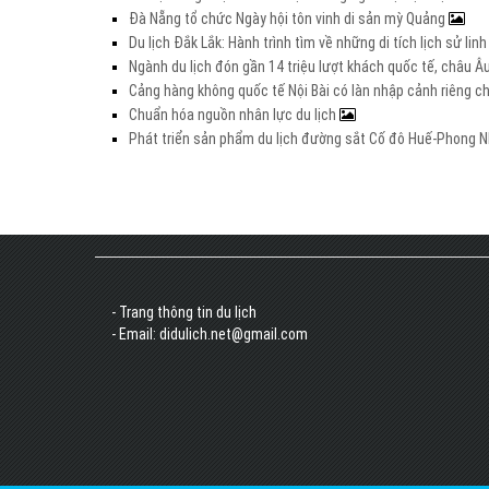
Đà Nẵng tổ chức Ngày hội tôn vinh di sản mỳ Quảng
Du lịch Đắk Lắk: Hành trình tìm về những di tích lịch sử lin
Ngành du lịch đón gần 14 triệu lượt khách quốc tế, châu 
Cảng hàng không quốc tế Nội Bài có làn nhập cảnh riêng 
Chuẩn hóa nguồn nhân lực du lịch
Phát triển sản phẩm du lịch đường sắt Cố đô Huế-Phong Nh
- Trang thông tin du lịch
- Email: didulich.net@gmail.com