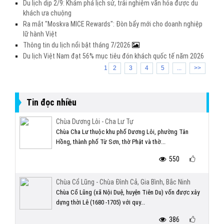
Du lịch dịp 2/9: Khám phá lịch sử, trải nghiệm văn hóa được du
khách ưa chuộng
Ra mắt "Moskva MICE Rewards": Đòn bẩy mới cho doanh nghiệp
lữ hành Việt
Thông tin du lịch nổi bật tháng 7/2026
Du lịch Việt Nam đạt 56% mục tiêu đón khách quốc tế năm 2026
1
2
3
4
5
...
>>
Tin đọc nhiều
Chùa Dương Lôi - Cha Lư Tự
Chùa Cha Lư thuộc khu phố Dương Lôi, phường Tân
Hồng, thành phố Từ Sơn, thờ Phật và thờ...
550
Chùa Cổ Lũng - Chùa Đình Cả, Gia Bình, Bắc Ninh
Chùa Cổ Lũng (xã Nội Duệ, huyện Tiên Du) vốn được xây
dựng thời Lê (1680 -1705) với quy...
386