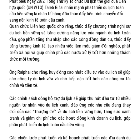
Phát biểu ngày 28/2, Tổng Thư ký Tổ chức Du lịch thế giới của Liên
hợp quốc (UN WTO) Taleb Rifai nhấn mạnh phát triển du lịch toàn
cầu bền vững là nhân tố hàng đầu thúc đẩy tiến trình chuyển đổi
sang nền kinh tế toàn cầu xanh.
Quan chức Liên hợp quốc cho rằng, thúc đẩy chương trình nghị sự
du lịch bền vững sẽ tăng cường năng lực của ngành du lịch toàn
cầu, góp phần tăng thu nhập cho các cộng đồng dân cư, thúc đẩy
tăng trưởng kinh tế, tạo nhiều việc làm mới, giảm đói nghèo, phát
triển xã hội và giúp chính phủ các nước xử lý tốt hơn những thách
thức môi trường.
Ông Raiphai cho rằng, huy động cao nhất đầu tư vào du lịch sẽ giúp
các công ty du lịch vừa và nhỏ tiếp cận tốt hơn các công cụ tài
chính và tiền tệ.
Các chính sách công hỗ trợ du lịch sẽ giúp thu hút đầu tư từ nhiều
nguồn tư nhân vào du lịch xanh, đáp ứng các nhu cầu đang thay
đổi của các "thượng đế" về du lịch bền vững hơn, tăng sức cạnh
tranh và giảm chi phí cho các hoạt động kinh doanh du lịch, góp
phần phát triển du lịch toàn cầu bền vững.
Các chiến lược phát triển và kế hoạch phát triển các địa danh du