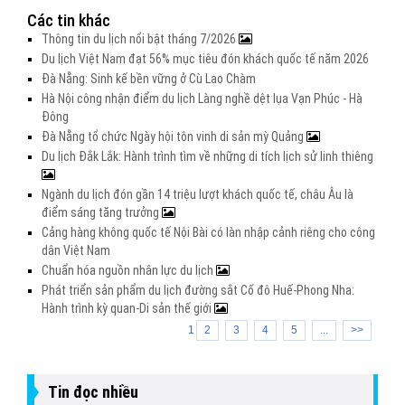
Các tin khác
Thông tin du lịch nổi bật tháng 7/2026
Du lịch Việt Nam đạt 56% mục tiêu đón khách quốc tế năm 2026
Đà Nẵng: Sinh kế bền vững ở Cù Lao Chàm
Hà Nội công nhận điểm du lịch Làng nghề dệt lụa Vạn Phúc - Hà
Đông
Đà Nẵng tổ chức Ngày hội tôn vinh di sản mỳ Quảng
Du lịch Đắk Lắk: Hành trình tìm về những di tích lịch sử linh thiêng
Ngành du lịch đón gần 14 triệu lượt khách quốc tế, châu Âu là
điểm sáng tăng trưởng
Cảng hàng không quốc tế Nội Bài có làn nhập cảnh riêng cho công
dân Việt Nam
Chuẩn hóa nguồn nhân lực du lịch
Phát triển sản phẩm du lịch đường sắt Cố đô Huế-Phong Nha:
Hành trình kỳ quan-Di sản thế giới
1
2
3
4
5
...
>>
Tin đọc nhiều