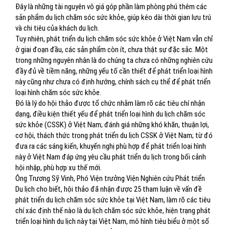
Đây là những tài nguyên vô giá góp phần làm phòng phú thêm các
sản phẩm du lịch chăm sóc sức khỏe, giúp kéo dài thời gian lưu trú
và chi tiêu của khách du lịch.
Tuy nhiên, phát triển du lịch chăm sóc sức khỏe ở Việt Nam vẫn chỉ
ở giai đoạn đầu, các sản phẩm còn ít, chưa thật sự đặc sắc. Một
trong những nguyên nhân là do chúng ta chưa có những nghiên cứu
đầy đủ về tiềm năng, những yếu tố cần thiết để phát triển loại hình
này cũng như chưa có định hướng, chính sách cụ thể để phát triển
loại hình chăm sóc sức khỏe.
Đó là lý do hội thảo được tổ chức nhằm làm rõ các tiêu chí nhận
dạng, điều kiện thiết yếu để phát triển loại hình du lịch chăm sóc
sức khỏe (CSSK) ở Việt Nam; đánh giá những khó khăn, thuận lợi,
cơ hội, thách thức trong phát triển du lịch CSSK ở Việt Nam; từ đó
đưa ra các sáng kiến, khuyến nghị phù hợp để phát triển loại hình
này ở Việt Nam đáp ứng yêu cầu phát triển du lịch trong bối cảnh
hội nhập, phù hợp xu thế mới.
Ông Trương Sỹ Vinh, Phó Viện trưởng Viện Nghiên cứu Phát triển
Du lịch cho biết, hội thảo đã nhận được 25 tham luận về vấn đề
phát triển du lịch chăm sóc sức khỏe tại Việt Nam, làm rõ các tiêu
chí xác định thế nào là du lịch chăm sóc sức khỏe, hiện trạng phát
triển loại hình du lịch này tại Việt Nam, mô hình tiêu biểu ở một số