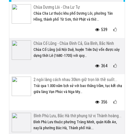
Chùa Dương Lôi - Cha Lư Tự
Chùa Cha Lư thuộc khu phố Dương Lôi, phường Tân
Hồng, thành phố Từ Sơn, thờ Phật và thờ...
539
Chùa Cổ Lũng - Chùa Đình Cả, Gia Bình, Bắc Ninh
Chùa Cổ Lũng (xã Nội Duệ, huyện Tiên Du) vốn được xây
dựng thời Lê (1680 -1705) với quy...
364
2 ngôi làng cách nhau 30km giữ trọn lời thề suốt...
Trải qua 1.000 năm lịch sử với bao thăng trầm, tục kết chạ
giữa làng Vạn Phúc và Nga My...
356
Đình Phù Lưu, Bắc Hà thờ phụng tứ vị Thành hoàng...
Đình Phù Lưu thuộc phường Tràng Minh, quận Kiến An,
nay là phường Bắc Hà, Thành phố Hải...