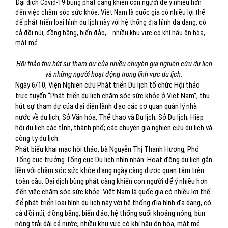
Đại dịch Covid-19 bùng phát càng khiến con người để ý nhiều hơn
đến việc chăm sóc sức khỏe. Việt Nam là quốc gia có nhiều lợi thế
để phát triển loại hình du lịch này với hệ thống địa hình đa dạng, có
cả đồi núi, đồng bằng, biển đảo,... nhiều khu vực có khí hậu ôn hòa,
mát mẻ.
Hội thảo thu hút sự tham dự của nhiều chuyên gia nghiên cứu du lịch
và những người hoạt động trong lĩnh vực du lịch.
Ngày 6/10, Viện Nghiên cứu Phát triển Du lịch tổ chức Hội thảo
trực tuyến “Phát triển du lịch chăm sóc sức khỏe ở Việt Nam”, thu
hút sự tham dự của đại diện lãnh đạo các cơ quan quản lý nhà
nước về du lịch, Sở Văn hóa, Thể thao và Du lịch; Sở Du lịch; Hiệp
hội du lịch các tỉnh, thành phố; các chuyên gia nghiên cứu du lịch và
công ty du lịch.
Phát biểu khai mạc hội thảo, bà Nguyễn Thị Thanh Hương, Phó
Tổng cục trưởng Tổng cục Du lịch nhìn nhận: Hoạt động du lịch gắn
liền với chăm sóc sức khỏe đang ngày càng được quan tâm trên
toàn cầu. Đại dịch bùng phát càng khiến con người để ý nhiều hơn
đến việc chăm sóc sức khỏe. Việt Nam là quốc gia có nhiều lợi thế
để phát triển loại hình du lịch này với hệ thống địa hình đa dạng, có
cả đồi núi, đồng bằng, biển đảo, hệ thống suối khoáng nóng, bùn
nóng trải dài cả nước; nhiều khu vực có khí hậu ôn hòa, mát mẻ.