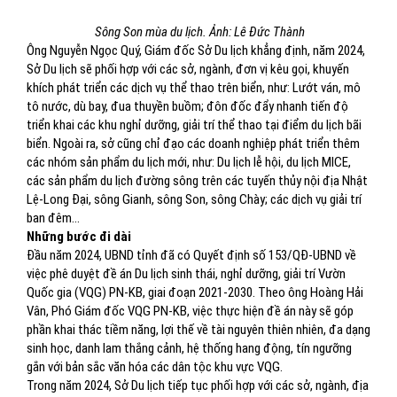
Sông Son mùa du lịch. Ảnh: Lê Đức Thành
Ông Nguyễn Ngọc Quý, Giám đốc Sở Du lịch khẳng định, năm 2024,
Sở Du lịch sẽ phối hợp với các sở, ngành, đơn vị kêu gọi, khuyến
khích phát triển các dịch vụ thể thao trên biển, như: Lướt ván, mô
tô nước, dù bay, đua thuyền buồm; đôn đốc đẩy nhanh tiến độ
triển khai các khu nghỉ dưỡng, giải trí thể thao tại điểm du lịch bãi
biển. Ngoài ra, sở cũng chỉ đạo các doanh nghiệp phát triển thêm
các nhóm sản phẩm du lịch mới, như: Du lịch lễ hội, du lịch MICE,
các sản phẩm du lịch đường sông trên các tuyến thủy nội địa Nhật
Lệ-Long Đại, sông Gianh, sông Son, sông Chày; các dịch vụ giải trí
ban đêm…
Những bước đi dài
Đầu năm 2024, UBND tỉnh đã có Quyết định số 153/QĐ-UBND về
việc phê duyệt đề án Du lịch sinh thái, nghỉ dưỡng, giải trí Vườn
Quốc gia (VQG) PN-KB, giai đoạn 2021-2030. Theo ông Hoàng Hải
Vân, Phó Giám đốc VQG PN-KB, việc thực hiện đề án này sẽ góp
phần khai thác tiềm năng, lợi thế về tài nguyên thiên nhiên, đa dạng
sinh học, danh lam thắng cảnh, hệ thống hang động, tín ngưỡng
gắn với bản sắc văn hóa các dân tộc khu vực VQG.
Trong năm 2024, Sở Du lịch tiếp tục phối hợp với các sở, ngành, địa