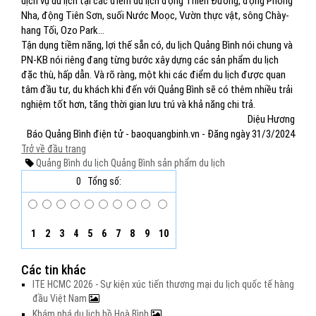
dịch vụ du lịch tại các điểm du lịch động Thiên Đường, động Phong
Nha, động Tiên Sơn, suối Nước Moọc, Vườn thực vật, sông Chày-
hang Tối, Ozo Park…
Tận dụng tiềm năng, lợi thế sẵn có, du lịch Quảng Bình nói chung và
PN-KB nói riêng đang từng bước xây dựng các sản phẩm du lịch
đặc thù, hấp dẫn. Và rõ ràng, một khi các điểm du lịch được quan
tâm đầu tư, du khách khi đến với Quảng Bình sẽ có thêm nhiều trải
nghiệm tốt hơn, tăng thời gian lưu trú và khả năng chi trả.
Diệu Hương
Báo Quảng Bình điện tử - baoquangbinh.vn - Đăng ngày 31/3/2024
Trở về đầu trang
Quảng Bình
du lịch Quảng Bình
sản phẩm du lịch
0
Tổng số:
1
2
3
4
5
6
7
8
9
10
Các tin khác
ITE HCMC 2026 - Sự kiện xúc tiến thương mại du lịch quốc tế hàng
đầu Việt Nam
Khám phá du lịch hồ Hoà Bình