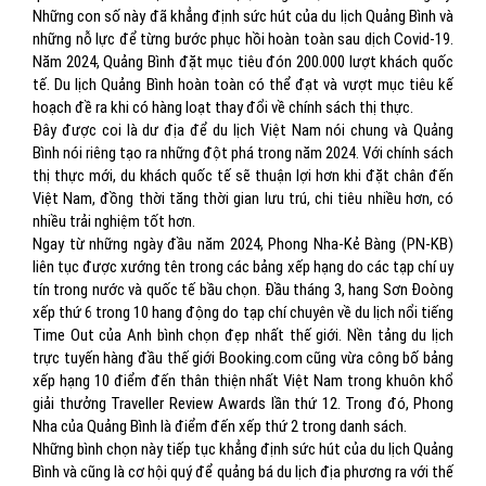
Những con số này đã khẳng định sức hút của du lịch Quảng Bình và
những nỗ lực để từng bước phục hồi hoàn toàn sau dịch Covid-19.
Năm 2024, Quảng Bình đặt mục tiêu đón 200.000 lượt khách quốc
tế. Du lịch Quảng Bình hoàn toàn có thể đạt và vượt mục tiêu kế
hoạch đề ra khi có hàng loạt thay đổi về chính sách thị thực.
Đây được coi là dư địa để du lịch Việt Nam nói chung và Quảng
Bình nói riêng tạo ra những đột phá trong năm 2024. Với chính sách
thị thực mới, du khách quốc tế sẽ thuận lợi hơn khi đặt chân đến
Việt Nam, đồng thời tăng thời gian lưu trú, chi tiêu nhiều hơn, có
nhiều trải nghiệm tốt hơn.
Ngay từ những ngày đầu năm 2024, Phong Nha-Kẻ Bàng (PN-KB)
liên tục được xướng tên trong các bảng xếp hạng do các tạp chí uy
tín trong nước và quốc tế bầu chọn. Đầu tháng 3, hang Sơn Đoòng
xếp thứ 6 trong 10 hang động do tạp chí chuyên về du lịch nổi tiếng
Time Out của Anh bình chọn đẹp nhất thế giới. Nền tảng du lịch
trực tuyến hàng đầu thế giới Booking.com cũng vừa công bố bảng
xếp hạng 10 điểm đến thân thiện nhất Việt Nam trong khuôn khổ
giải thưởng Traveller Review Awards lần thứ 12. Trong đó, Phong
Nha của Quảng Bình là điểm đến xếp thứ 2 trong danh sách.
Những bình chọn này tiếp tục khẳng định sức hút của du lịch Quảng
Bình và cũng là cơ hội quý để quảng bá du lịch địa phương ra với thế