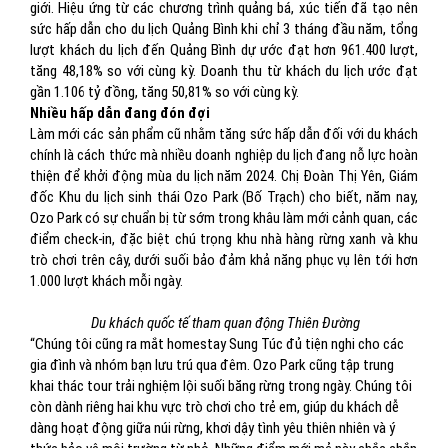
giới. Hiệu ứng từ các chương trình quảng bá, xúc tiến đã tạo nên
sức hấp dẫn cho du lịch Quảng Bình khi chỉ 3 tháng đầu năm, tổng
lượt khách du lịch đến Quảng Bình dự ước đạt hơn 961.400 lượt,
tăng 48,18% so với cùng kỳ. Doanh thu từ khách du lịch ước đạt
gần 1.106 tỷ đồng, tăng 50,81% so với cùng kỳ.
Nhiều hấp dẫn đang đón đợi
Làm mới các sản phẩm cũ nhằm tăng sức hấp dẫn đối với du khách
chính là cách thức mà nhiều doanh nghiệp du lịch đang nỗ lực hoàn
thiện để khởi động mùa du lịch năm 2024. Chị Đoàn Thị Yên, Giám
đốc Khu du lịch sinh thái Ozo Park (Bố Trạch) cho biết, năm nay,
Ozo Park có sự chuẩn bị từ sớm trong khâu làm mới cảnh quan, các
điểm check-in, đặc biệt chú trọng khu nhà hàng rừng xanh và khu
trò chơi trên cây, dưới suối bảo đảm khả năng phục vụ lên tới hơn
1.000 lượt khách mỗi ngày.
Du khách quốc tế tham quan động Thiên Đường
“Chúng tôi cũng ra mắt homestay Sung Túc đủ tiện nghi cho các
gia đình và nhóm bạn lưu trú qua đêm. Ozo Park cũng tập trung
khai thác tour trải nghiệm lội suối băng rừng trong ngày. Chúng tôi
còn dành riêng hai khu vực trò chơi cho trẻ em, giúp du khách dễ
dàng hoạt động giữa núi rừng, khơi dậy tình yêu thiên nhiên và ý