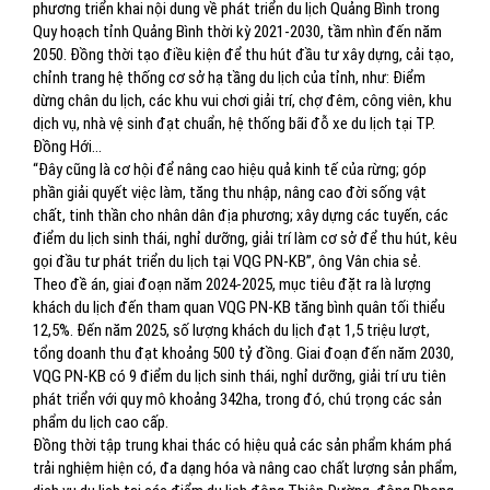
phương triển khai nội dung về phát triển du lịch Quảng Bình trong
Quy hoạch tỉnh Quảng Bình thời kỳ 2021-2030, tầm nhìn đến năm
2050. Đồng thời tạo điều kiện để thu hút đầu tư xây dựng, cải tạo,
chỉnh trang hệ thống cơ sở hạ tầng du lịch của tỉnh, như: Điểm
dừng chân du lịch, các khu vui chơi giải trí, chợ đêm, công viên, khu
dịch vụ, nhà vệ sinh đạt chuẩn, hệ thống bãi đỗ xe du lịch tại TP.
Đồng Hới...
“Đây cũng là cơ hội để nâng cao hiệu quả kinh tế của rừng; góp
phần giải quyết việc làm, tăng thu nhập, nâng cao đời sống vật
chất, tinh thần cho nhân dân địa phương; xây dựng các tuyến, các
điểm du lịch sinh thái, nghỉ dưỡng, giải trí làm cơ sở để thu hút, kêu
gọi đầu tư phát triển du lịch tại VQG PN-KB”, ông Vân chia sẻ.
Theo đề án, giai đoạn năm 2024-2025, mục tiêu đặt ra là lượng
khách du lịch đến tham quan VQG PN-KB tăng bình quân tối thiểu
12,5%. Đến năm 2025, số lượng khách du lịch đạt 1,5 triệu lượt,
tổng doanh thu đạt khoảng 500 tỷ đồng. Giai đoạn đến năm 2030,
VQG PN-KB có 9 điểm du lịch sinh thái, nghỉ dưỡng, giải trí ưu tiên
phát triển với quy mô khoảng 342ha, trong đó, chú trọng các sản
phẩm du lịch cao cấp.
Đồng thời tập trung khai thác có hiệu quả các sản phẩm khám phá
trải nghiệm hiện có, đa dạng hóa và nâng cao chất lượng sản phẩm,