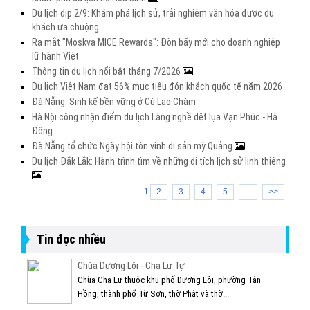
Du lịch dịp 2/9: Khám phá lịch sử, trải nghiệm văn hóa được du
khách ưa chuộng
Ra mắt "Moskva MICE Rewards": Đòn bẩy mới cho doanh nghiệp
lữ hành Việt
Thông tin du lịch nổi bật tháng 7/2026
Du lịch Việt Nam đạt 56% mục tiêu đón khách quốc tế năm 2026
Đà Nẵng: Sinh kế bền vững ở Cù Lao Chàm
Hà Nội công nhận điểm du lịch Làng nghề dệt lụa Vạn Phúc - Hà
Đông
Đà Nẵng tổ chức Ngày hội tôn vinh di sản mỳ Quảng
Du lịch Đắk Lắk: Hành trình tìm về những di tích lịch sử linh thiêng
1
2
3
4
5
...
>>
Tin đọc nhiều
Chùa Dương Lôi - Cha Lư Tự
Chùa Cha Lư thuộc khu phố Dương Lôi, phường Tân
Hồng, thành phố Từ Sơn, thờ Phật và thờ...