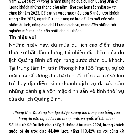
Năm 2024 được kỳ vọng là năm bùng nổ của du lịch Quảng Bình khi
lượng khách những tháng đầu năm tăng cao hơn rất nhiều so với
cùng kỳ năm 2023. Để đạt và vượt mục tiêu đón 5 triệu lượt khách
trong năm 2024, ngành Du lịch đang nỗ lực để làm mới các sản
phẩm du lịch, nâng cao chất lượng dịch vụ, mang đến những trải
nghiệm mới mẻ, hấp dẫn nhất cho du khách.
Tín hiệu vui
Những ngày này, dù mùa du lịch cao điểm chưa
thực sự bắt đầu nhưng tại nhiều địa điểm của du
lịch Quảng Bình đã rộn ràng bước chân du khách.
Tại trung tâm thị trấn Phong Nha (Bố Trạch), sự có
mặt của rất đông du khách quốc tế ở các cơ sở lưu
trú hay địa điểm kinh doanh dịch vụ đã xóa dần
những đánh giá vốn mặc định sẵn về tính thời vụ
của du lịch Quảng Bình.
Phong Nha-Kẻ Bàng liên tục được xướng tên trong các bảng xếp
hạng do các tạp chí uy tín trong nước và quốc tế bầu chọn
Số liệu từ Sở Du lịch cho thấy, 3 tháng đầu năm 2024, lượng khách
quốc tế dự ước đạt 44.400 lượt, tăng 113,42% so với cùng kỳ.