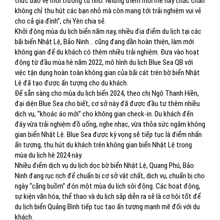
thức bảo vệ môi trường từ nhỏ. Những điểm mới mẻ này chắc chắn
không chỉ thu hút các bạn nhỏ mà còn mang tới trải nghiệm vui vẻ
cho cả gia đình”, chị Yên chia sẻ.
Khởi động mùa du lịch biển năm nay, nhiều địa điểm du lịch tại các
bãi biển Nhật Lệ, Bảo Ninh… cũng đang dần hoàn thiện, làm mới
không gian để du khách có thêm nhiều trải nghiệm. Đưa vào hoạt
động từ đầu mùa hè năm 2022, mô hình du lịch Blue Sea QB với
việc tận dụng hoàn toàn không gian của bãi cát trên bờ biển Nhật
Lệ đã tạo được ấn tượng cho du khách.
Để sẵn sàng cho mùa du lịch biển 2024, theo chị Ngô Thanh Hiền,
đại diện Blue Sea cho biết, cơ sở này đã được đầu tư thêm nhiều
dịch vụ, “khoác áo mới” cho không gian check-in. Du khách đến
đây vừa trải nghiệm đồ uống, nghe nhạc, vừa thỏa sức ngắm không
gian biển Nhật Lệ. Blue Sea được kỳ vọng sẽ tiếp tục là điểm nhấn
ấn tượng, thu hút du khách trên không gian biển Nhật Lệ trong
mùa du lịch hè 2024 này.
Nhiều điểm dịch vụ du lịch dọc bờ biển Nhật Lệ, Quang Phú, Bảo
Ninh đang rục rịch để chuẩn bị cơ sở vật chất, dịch vụ, chuẩn bị cho
ngày “căng buồm” đón một mùa du lịch sôi động. Các hoạt động,
sự kiện văn hóa, thể thao và du lịch sắp diễn ra sẽ là cơ hội tốt để
du lịch biển Quảng Bình tiếp tục tạo ấn tượng mạnh mẽ đối với du
khách.