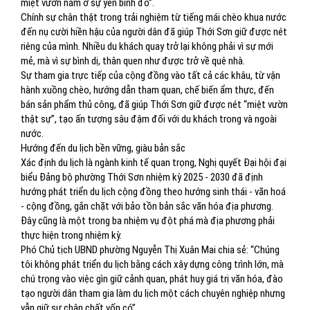
miệt vườn nằm ở sự yên bình đó”.
Chính sự chân thật trong trải nghiệm từ tiếng mái chèo khua nước
đến nụ cười hiền hậu của người dân đã giúp Thới Sơn giữ được nét
riêng của mình. Nhiều du khách quay trở lại không phải vì sự mới
mẻ, mà vì sự bình dị, thân quen như được trở về quê nhà.
Sự tham gia trực tiếp của cộng đồng vào tất cả các khâu, từ vận
hành xuồng chèo, hướng dẫn tham quan, chế biến ẩm thực, đến
bán sản phẩm thủ công, đã giúp Thới Sơn giữ được nét “miệt vườn
thật sự”, tạo ấn tượng sâu đậm đối với du khách trong và ngoài
nước.
Hướng đến du lịch bền vững, giàu bản sắc
Xác định du lịch là ngành kinh tế quan trọng, Nghị quyết Đại hội đại
biểu Đảng bộ phường Thới Sơn nhiệm kỳ 2025 - 2030 đã định
hướng phát triển du lịch cộng đồng theo hướng sinh thái - văn hoá
- cộng đồng, gắn chặt với bảo tồn bản sắc văn hóa địa phương.
Đây cũng là một trong ba nhiệm vụ đột phá mà địa phương phải
thực hiện trong nhiệm kỳ.
Phó Chủ tịch UBND phường Nguyễn Thị Xuân Mai chia sẻ: “Chúng
tôi không phát triển du lịch bằng cách xây dựng công trình lớn, mà
chú trọng vào việc gìn giữ cảnh quan, phát huy giá trị văn hóa, đào
tạo người dân tham gia làm du lịch một cách chuyên nghiệp nhưng
vẫn giữ sự chân chất vốn có”.