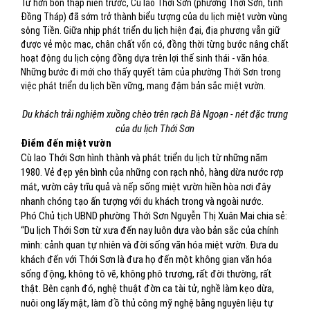
Từ hơn bốn thập niên trước, Cù lao Thới Sơn (phường Thới Sơn, tỉnh
Đồng Tháp) đã sớm trở thành biểu tượng của du lịch miệt vườn vùng
sông Tiền. Giữa nhịp phát triển du lịch hiện đại, địa phương vẫn giữ
được vẻ mộc mạc, chân chất vốn có, đồng thời từng bước nâng chất
hoạt động du lịch cộng đồng dựa trên lợi thế sinh thái - văn hóa.
Những bước đi mới cho thấy quyết tâm của phường Thới Sơn trong
việc phát triển du lịch bền vững, mang đậm bản sắc miệt vườn.
Du khách trải nghiệm xuồng chèo trên rạch Bà Ngoạn - nét đặc trưng
của du lịch Thới Sơn
Điểm đến miệt vườn
Cù lao Thới Sơn hình thành và phát triển du lịch từ những năm
1980. Vẻ đẹp yên bình của những con rạch nhỏ, hàng dừa nước rợp
mát, vườn cây trĩu quả và nếp sống miệt vườn hiền hòa nơi đây
nhanh chóng tạo ấn tượng với du khách trong và ngoài nước.
Phó Chủ tịch UBND phường Thới Sơn Nguyễn Thị Xuân Mai chia sẻ:
“Du lịch Thới Sơn từ xưa đến nay luôn dựa vào bản sắc của chính
mình: cảnh quan tự nhiên và đời sống văn hóa miệt vườn. Đưa du
khách đến với Thới Sơn là đưa họ đến một không gian văn hóa
sống động, không tô vẽ, không phô trương, rất đời thường, rất
thật. Bên cạnh đó, nghệ thuật đờn ca tài tử, nghề làm kẹo dừa,
nuôi ong lấy mật, làm đồ thủ công mỹ nghệ bằng nguyên liệu tự