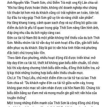
Anh Nguyễn Văn Thanh Sơn, chủ Điểm Trà mật ong Kỳ Lân chia sẻ:
“Khi hạ tầng được hoàn thiện, không chỉ doanh nghiệp như chúng
tôi thuận lợi hơn mà du khách cũng có trải nghiệm an toàn, tiện lợi.
Sự đầu tư này giúp Thới Sơn giữ uy tín và nâng chất sản phẩm”.
Hạ tầng khang trang, cảnh quan sạch đẹp và sự đồng bộ giữa các
điểm du lịch là yếu tố quan trọng giúp Thới Sơn nâng tầm hình ảnh,
đáp ứng nhu cầu du lịch ngày càng cao.
Đờn ca tài tử Nam Bộ là một phần không thể thiếu của du lịch Thới
Sơn. Nhiều nhóm tài tử vẫn duy trì sinh hoạt đều đặn, gắn kết biểu
diễn phục vụ du khách. Đây là giá trị văn hóa tinh thần mà phường
đặc biệt chú trọng bảo tồn.
Theo lãnh đạo phường, nhiều hoạt động đã được triển khai: mở
lớp dạy đờn ca tài tử, thiết kế không gian biểu diễn chuẩn, tổ chức
hội thi xây dựng chương trình biểu diễn mẫu, đồng thời kiểm tra, xử
lý kịp thời những trường hợp biểu diễn thiếu chuẩn mực.
Chị Lê Thị Thúy Liễu, chủ một điểm đờn ca tài tử tại cù lao Thới
Sơn chia sẻ: “Du khách nghe đờn ca tài tử giữa vườn cây, trong
không gian mộc mạc sẽ cảm nhận được cái hồn Nam Bộ. Chúng tôi
biểu diễn bằng sự đam mê và mong muốn gìn giữ nét văn hóa của
truyền thống”.
Một trong những điểm mạnh của Thới Sơn là cộng đồng chủ động