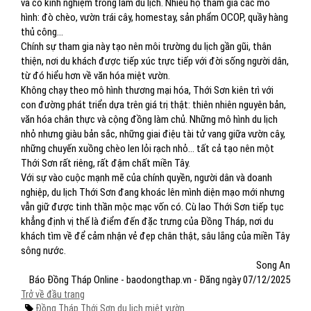
và có kinh nghiệm trong làm du lịch. Nhiều hộ tham gia các mô
hình: đò chèo, vườn trái cây, homestay, sản phẩm OCOP, quầy hàng
thủ công…
Chính sự tham gia này tạo nên môi trường du lịch gần gũi, thân
thiện, nơi du khách được tiếp xúc trực tiếp với đời sống người dân,
từ đó hiểu hơn về văn hóa miệt vườn.
Không chạy theo mô hình thương mại hóa, Thới Sơn kiên trì với
con đường phát triển dựa trên giá trị thật: thiên nhiên nguyên bản,
văn hóa chân thực và cộng đồng làm chủ. Những mô hình du lịch
nhỏ nhưng giàu bản sắc, những giai điệu tài tử vang giữa vườn cây,
những chuyến xuồng chèo len lỏi rạch nhỏ… tất cả tạo nên một
Thới Sơn rất riêng, rất đậm chất miền Tây.
Với sự vào cuộc mạnh mẽ của chính quyền, người dân và doanh
nghiệp, du lịch Thới Sơn đang khoác lên mình diện mạo mới nhưng
vẫn giữ được tinh thần mộc mạc vốn có. Cù lao Thới Sơn tiếp tục
khẳng định vị thế là điểm đến đặc trưng của Đồng Tháp, nơi du
khách tìm về để cảm nhận vẻ đẹp chân thật, sâu lắng của miền Tây
sông nước.
Song An
Báo Đồng Tháp Online - baodongthap.vn - Đăng ngày 07/12/2025
Trở về đầu trang
Đồng Tháp
Thới Sơn
du lịch miệt vườn