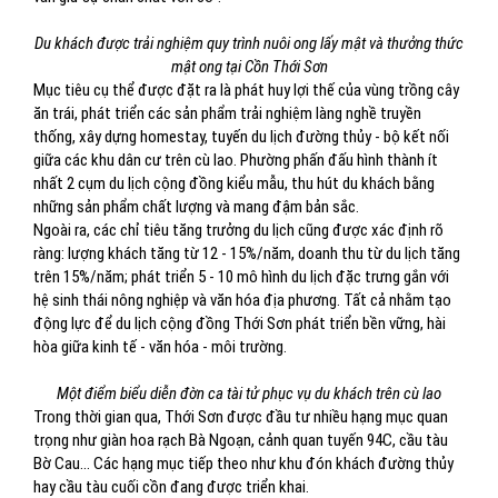
Du khách được trải nghiệm quy trình nuôi ong lấy mật và thưởng thức
mật ong tại Cồn Thới Sơn
Mục tiêu cụ thể được đặt ra là phát huy lợi thế của vùng trồng cây
ăn trái, phát triển các sản phẩm trải nghiệm làng nghề truyền
thống, xây dựng homestay, tuyến du lịch đường thủy - bộ kết nối
giữa các khu dân cư trên cù lao. Phường phấn đấu hình thành ít
nhất 2 cụm du lịch cộng đồng kiểu mẫu, thu hút du khách bằng
những sản phẩm chất lượng và mang đậm bản sắc.
Ngoài ra, các chỉ tiêu tăng trưởng du lịch cũng được xác định rõ
ràng: lượng khách tăng từ 12 - 15%/năm, doanh thu từ du lịch tăng
trên 15%/năm; phát triển 5 - 10 mô hình du lịch đặc trưng gắn với
hệ sinh thái nông nghiệp và văn hóa địa phương. Tất cả nhằm tạo
động lực để du lịch cộng đồng Thới Sơn phát triển bền vững, hài
hòa giữa kinh tế - văn hóa - môi trường.
Một điểm biểu diễn đờn ca tài tử phục vụ du khách trên cù lao
Trong thời gian qua, Thới Sơn được đầu tư nhiều hạng mục quan
trọng như giàn hoa rạch Bà Ngoạn, cảnh quan tuyến 94C, cầu tàu
Bờ Cau… Các hạng mục tiếp theo như khu đón khách đường thủy
hay cầu tàu cuối cồn đang được triển khai.