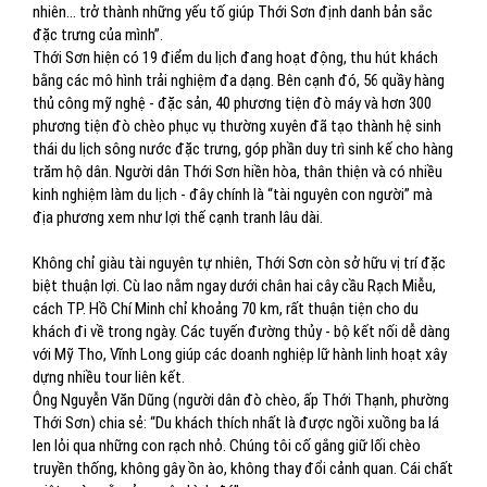
nhiên… trở thành những yếu tố giúp Thới Sơn định danh bản sắc
đặc trưng của mình”.
Thới Sơn hiện có 19 điểm du lịch đang hoạt động, thu hút khách
bằng các mô hình trải nghiệm đa dạng. Bên cạnh đó, 56 quầy hàng
thủ công mỹ nghệ - đặc sản, 40 phương tiện đò máy và hơn 300
phương tiện đò chèo phục vụ thường xuyên đã tạo thành hệ sinh
thái du lịch sông nước đặc trưng, góp phần duy trì sinh kế cho hàng
trăm hộ dân. Người dân Thới Sơn hiền hòa, thân thiện và có nhiều
kinh nghiệm làm du lịch - đây chính là “tài nguyên con người” mà
địa phương xem như lợi thế cạnh tranh lâu dài.
Không chỉ giàu tài nguyên tự nhiên, Thới Sơn còn sở hữu vị trí đặc
biệt thuận lợi. Cù lao nằm ngay dưới chân hai cây cầu Rạch Miễu,
cách TP. Hồ Chí Minh chỉ khoảng 70 km, rất thuận tiện cho du
khách đi về trong ngày. Các tuyến đường thủy - bộ kết nối dễ dàng
với Mỹ Tho, Vĩnh Long giúp các doanh nghiệp lữ hành linh hoạt xây
dựng nhiều tour liên kết.
Ông Nguyễn Văn Dũng (người dân đò chèo, ấp Thới Thạnh, phường
Thới Sơn) chia sẻ: “Du khách thích nhất là được ngồi xuồng ba lá
len lỏi qua những con rạch nhỏ. Chúng tôi cố gắng giữ lối chèo
truyền thống, không gây ồn ào, không thay đổi cảnh quan. Cái chất