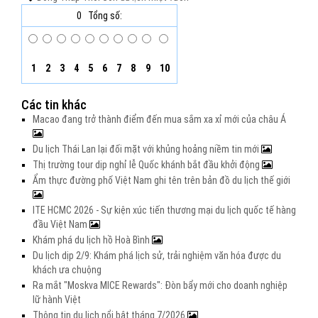
0
Tổng số:
1
2
3
4
5
6
7
8
9
10
Các tin khác
Macao đang trở thành điểm đến mua sắm xa xỉ mới của châu Á
Du lịch Thái Lan lại đối mặt với khủng hoảng niềm tin mới
Thị trường tour dịp nghỉ lễ Quốc khánh bắt đầu khởi động
Ẩm thực đường phố Việt Nam ghi tên trên bản đồ du lịch thế giới
ITE HCMC 2026 - Sự kiện xúc tiến thương mại du lịch quốc tế hàng
đầu Việt Nam
Khám phá du lịch hồ Hoà Bình
Du lịch dịp 2/9: Khám phá lịch sử, trải nghiệm văn hóa được du
khách ưa chuộng
Ra mắt "Moskva MICE Rewards": Đòn bẩy mới cho doanh nghiệp
lữ hành Việt
Thông tin du lịch nổi bật tháng 7/2026